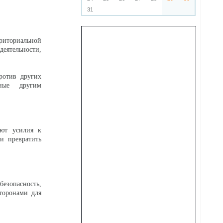
31
риториальной
ятельности,
ротив других
бные другим
ают усилия к
и превратить
езопасность,
торонами для