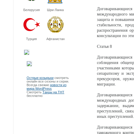
Договаривающиес
Белорусия
Шри-Ланка
международного мир
защита и повышени
стабильности, про
распространения ор
консультации по эт
Турция
Афганистан
Статья 8
Договаривающиеся 
соблюдения общеп
участниками которы
сепаратизму и экс
Острые козырьки
смотреть
прекурсоров, оруж
онлайн все сезоны и серии.
миграции.
Всегда свежие
новости из
мира WordPress
Смотреть
Танцы на ТНТ
Договаривающиеся 
бесплатно
международных дог
задержании, выда
преступлений, связ
иных преступлений
Договаривающиеся 
таможенного контр