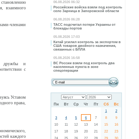
 становлению
06.08.2026 06:32
Российские войска взяли под контроль
я, взаимного
село Зарница в Запорожской области
06.08.2026 06:28
вами-членами
ТАСС подсчитал потери Украины от
блокады портов
05.08.2026 17:03
Китай усилил контроль за экспортом в
США товаров двойного назначения,
связанных с БПЛА
05.08.2026 16:58
ВС России взяли под контроль два
а, дружбы и
населенных пункта в зоне
оответствии с
спецоперации
вуясь Уставом
дного права,
Пн
Вт
Ср
Чт
Пт
Сб
Вс
1
2
3
4
5
6
7
8
9
10
11
12
13
14
15
16
номического,
17
18
19
20
21
22
23
остей каждого
24
25
26
27
28
29
30