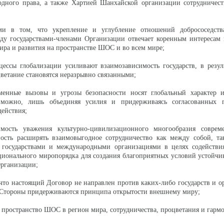
дного права, а также Хартией Шанхайской организации сотрудничест
ми в том, что укрепление и углубление отношений добрососедст
жду государствами-членами Организации отвечает коренным интересам
мира и развития на пространстве ШОС и во всем мире;
цессы глобализации усиливают взаимозависимость государств, в резул
цветание становятся неразрывно связанными;
еменные вызовы и угрозы безопасности носят глобальный характер 
 можно, лишь объединяя усилия и придерживаясь согласованных
ействия;
имость уважения культурно-цивилизационного многообразия соврем
ность расширять взаимовыгодное сотрудничество как между собой, та
 государствами и международными организациями в целях содействи
ционального миропорядка для создания благоприятных условий устойчи
Организации;
 что настоящий Договор не направлен против каких-либо государств и о
Стороны придерживаются принципа открытости внешнему миру;
ь пространство ШОС в регион мира, сотрудничества, процветания и гарм