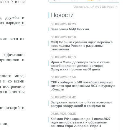
ва от 7 июня
Официальный курс ЦБ России
Новости
ва, дружбы и
 их народов и
06.08.2026 16:23
Заявления МИД России
06.08.2026 16:18
ьтате чего их
МИД Польши сравнил идею переноса
посольства России с разрывом
отношений
и эффективно
06.08.2026 16:13
 принципов и
Иран и Оман договорились о схеме
возобновления движения через
Ормузский пролив на 60 дней
енного мира;
06.08.2026 07:50
к и со всеми
СКР сообщил о 640 погибших мирных
жителях при вторжении ВСУ в Курскую
я построению
область
вого развития
06.08.2026 06:42
Залужный заявил, что Киев исчерпал
ресурс вооружений в конфликте
рганизаций, и
06.08.2026 06:35
Кабмин РФ разрешил до 1 июля 2027
года импорт, выпуск и обращение
онии;
бензина Евро 2, Евро 3, Евро 4