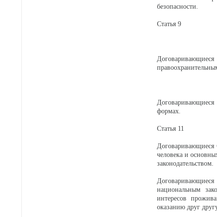
безопасности.
Статья 9
Договаривающие
правоохранительным
Договаривающиеся 
формах.
Статья 11
Договаривающиеся С
человека и основны
законодательством.
Договаривающиеся
национальным зако
интересов прожив
оказанию друг друг