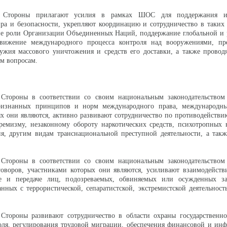
я Стороны прилагают усилия в рамках ШОС для поддержания и
а и безопасности, укрепляют координацию и сотрудничество в таких 
е роли Организации Объединенных Наций, поддержание глобальной и 
движение международного процесса контроля над вооружениями, пр
ужия массового уничтожения и средств его доставки, а также провод
им вопросам.
Стороны в соответствии со своим национальным законодательством
ризнанных принципов и норм международного права, международны
х они являются, активно развивают сотрудничество по противодействи
тремизму, незаконному обороту наркотических средств, психотропных
ия, другим видам транснациональной преступной деятельности, а так
Стороны в соответствии со своим национальным законодательством
оворов, участниками которых они являются, усиливают взаимодействи
че и передаче лиц, подозреваемых, обвиняемых или осужденных з
анных с террористической, сепаратистской, экстремистской деятельност
.
Стороны развивают сотрудничество в области охраны государственн
оля, регулирования трудовой миграции, обеспечения финансовой и ин