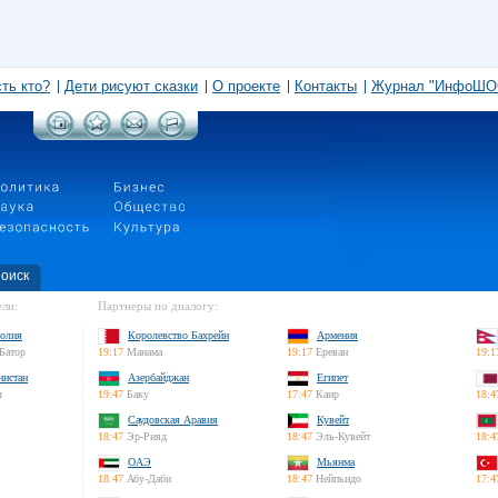
сть кто?
Дети рисуют сказки
О проекте
Контакты
Журнал "ИнфоШО
оиск
ли:
Партнеры по диалогу:
олия
Королевство Бахрейн
Армения
Батор
19:17
Манама
19:17
Ереван
19:1
нистан
Азербайджан
Египет
л
19:47
Баку
17:47
Каир
18:4
Саудовская Аравия
Кувейт
18:47
Эр-Рияд
18:47
Эль-Кувейт
18:4
ОАЭ
Мьянма
18:47
Абу-Даби
18:47
Нейпьидо
17:4