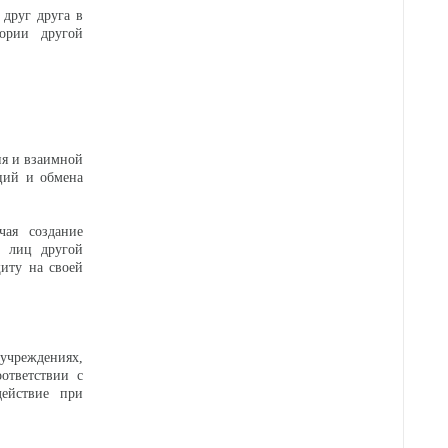
друг друга в
ории другой
ия и взаимной
иций и обмена
чая создание
х лиц другой
иту на своей
учреждениях,
ответствии с
ействие при