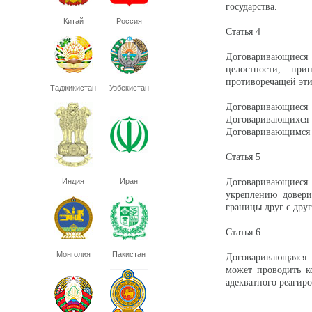
государства.
Китай
Россия
Статья 4
Договаривающиеся
целостности, пр
противоречащей эт
Таджикистан
Узбекистан
Договаривающиеся 
Договаривающих
Договаривающимся 
Статья 5
Индия
Иран
Договаривающиеся
укреплению довери
границы друг с дру
Статья 6
Монголия
Пакистан
Договаривающаяся 
может проводить к
адекватного реагир