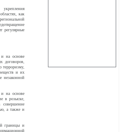
 укрепления
областях, как
региональной
едотвращение
ят регулярные
 и на основе
х договоров,
ю терроризму,
 веществ и их
же незаконной
 и на основе
е в розыске,
а совершение
ью, а также и
ой границы и
формационной