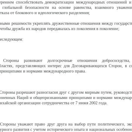
мерением способствовать демократизации международных отношений и
 глобальной безопасности на основе равенства, взаимного уважени
тказа от блокового и идеологического разделения;
нными решимости укреплять дружественные отношения между государст
 чтобы дружба их народов передавалась из поколения в поколение;
жеследующем:
я Стороны развивают долгосрочные отношения добрососедств
областях, представляющих интерес для Договаривающихся Сторон, в с
ринципами и нормами международного права.
тороны разрешают разногласия друг с другом мирным путем, руководст
иненных Наций и общепризнанными принципами и нормами междунаро
нхайской организации сотрудничества от 7 июня 2002 года.
Стороны уважают право друг друга на выбор пути политического, эко
турного развития с учетом исторического опыта и национальных особенн