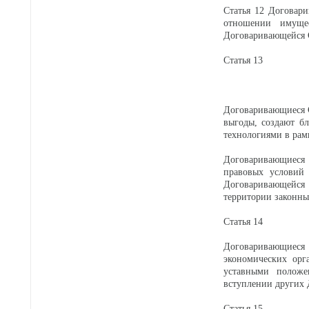
Статья 12 Договар
отношении имущес
Договаривающейся 
Статья 13
Договаривающиеся С
выгоды, создают б
технологиями в ра
Договаривающиеся 
правовых условий
Договаривающейся 
территории законны
Статья 14
Договаривающиеся
экономических орг
уставными положе
вступлении других 
Статья 15