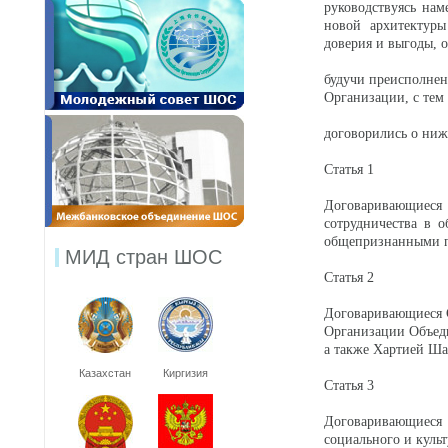
руководствуясь на
новой архитектуры
доверия и выгоды, о
будучи преисполне
Организации, с тем
договорились о ни
Статья 1
Договаривающиес
сотрудничества в 
общепризнанными п
МИД стран ШОС
Статья 2
Договаривающиеся С
Организации Объед
а также Хартией Ша
Казахстан
Киргизия
Статья 3
Договаривающиеся 
социального и куль