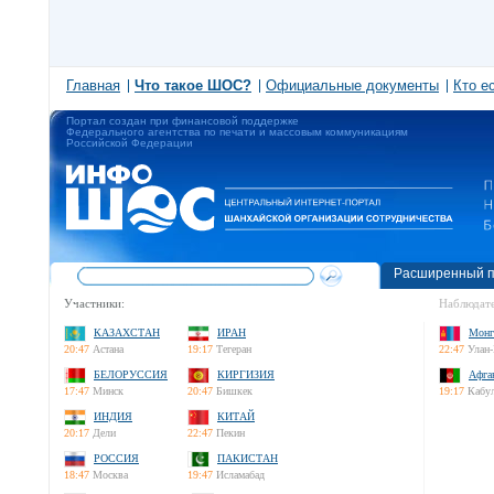
Главная
Что такое ШОС?
Официальные документы
Кто е
Портал создан при финансовой поддержке
Федерального агентства по печати и массовым коммуникациям
Российской Федерации
Расширенный п
Участники:
Наблюдате
КАЗАХСТАН
ИРАН
Монг
20:47
Астана
19:17
Тегеран
22:47
Улан-
БЕЛОРУССИЯ
КИРГИЗИЯ
Афга
17:47
Минск
20:47
Бишкек
19:17
Кабу
ИНДИЯ
КИТАЙ
20:17
Дели
22:47
Пекин
РОССИЯ
ПАКИСТАН
18:47
Москва
19:47
Исламабад