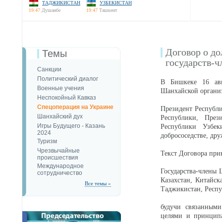
ТАДЖИКИСТАН
УЗБЕКИСТАН
19:47
Душанбе
19:47
Ташкент
Договор о до
Темы
государств-ч
Санкции
Политический диалог
В Бишкеке 16 авгу
Военные учения
Шанхайской органи
Неспокойный Кавказ
Спецоперация на Украине
Президент Республи
Шанхайский дух
Республики, През
Игры Будущего - Казань
Республики Узбек
2024
добрососедстве, др
Туризм
Чрезвычайные
Текст Договора при
происшествия
Международное
Государства-члены 
сотрудничество
Казахстан, Китайск
Все темы »
Таджикистан, Респу
будучи связанными
целями и принцип