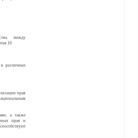
ства между
тья 10
 в различных
ализации прав
 национальным
ами, а также
онных прав и
способствуют