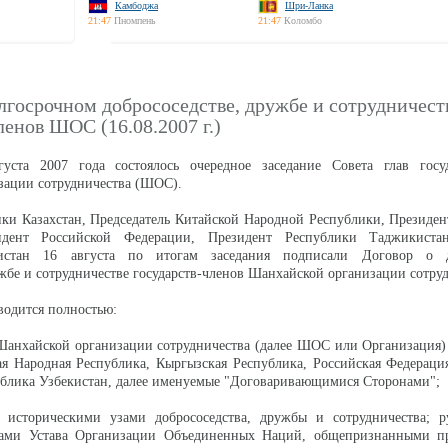
Камбоджа
Шри-Ланка
21:47
Пномпень
21:47
Коломбо
лгосрочном добрососедстве, дружбе и сотрудничест
ленов ШОС (16.08.2007 г.)
ста 2007 года состоялось очередное заседание Совета глав госуд
зации сотрудничества (ШОС).
ки Казахстан, Председатель Китайской Народной Республики, Президе
идент Российской Федерации, Президент Республики Таджикиста
истан 16 августа по итогам заседания подписали Договор о д
ужбе и сотрудничестве государств-членов Шанхайской организации сотруд
водится полностью:
Шанхайской организации сотрудничества (далее ШОС или Организация)
ая Народная Республика, Кыргызская Республика, Российская Федераци
блика Узбекистан, далее именуемые "Договаривающимися Сторонами";
 историческими узами добрососедства, дружбы и сотрудничества; ру
ами Устава Организации Объединенных Наций, общепризнанными 