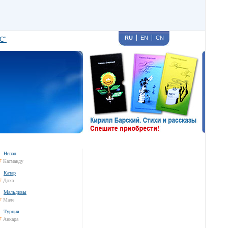
RU
EN
CN
С"
Непал
7
Катманду
Катар
7
Доха
Мальдивы
7
Мале
Турция
7
Анкара