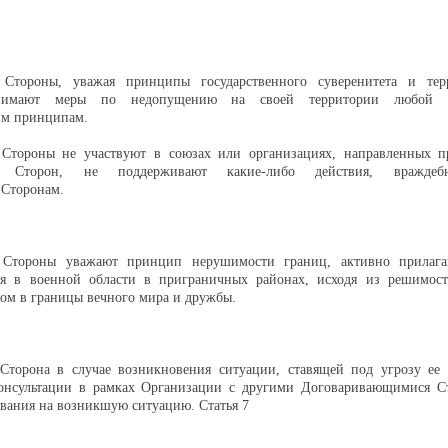
 Стороны, уважая принципы государственного суверенитета и тер
инимают меры по недопущению на своей территории любой де
им принципам.
Стороны не участвуют в союзах или организациях, направленных п
ся Сторон, не поддерживают какие-либо действия, вражде
Сторонам.
 Стороны уважают принцип нерушимости границ, активно прилаг
я в военной области в приграничных районах, исходя из решимост
гом в границы вечного мира и дружбы.
Сторона в случае возникновения ситуации, ставящей под угрозу ее б
онсультации в рамках Организации с другими Договаривающимися С
ования на возникшую ситуацию. Статья 7