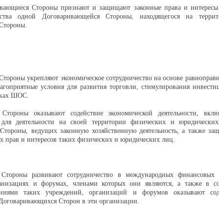
ивающиеся Стороны признают и защищают законные права и интересы 
тва одной Договаривающейся Стороны, находящегося на террит
Стороны.
тороны укрепляют экономическое сотрудничество на основе равноправ
лагоприятные условия для развития торговли, стимулирования инвест
мках ШОС.
Стороны оказывают содействие экономической деятельности, вклю
 для деятельности на своей территории физических и юридически
Стороны, ведущих законную хозяйственную деятельность, а также защ
х прав и интересов таких физических и юридических лиц.
 Стороны развивают сотрудничество в международных финансовых 
анизациях и форумах, членами которых они являются, а также в со
ниями таких учреждений, организаций и форумов оказывают сод
Договаривающихся Сторон в эти организации.