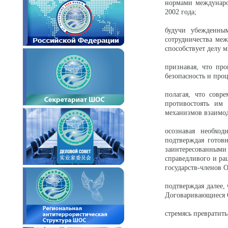
нормами междунаро
2002 года;
будучи убежденны
сотрудничества ме
способствует делу 
признавая, что про
безопасность и про
полагая, что совр
противостоять им
механизмов взаимод
осознавая необход
подтверждая готов
заинтересованными
справедливого и ра
государств-членов 
подтверждая далее,
Договаривающиеся 
стремясь превратит