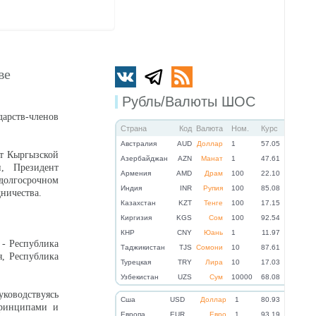
ве
Рубль/Валюты ШОС
арств-членов
Страна
Код
Валюта
Ном.
Курс
Австралия
AUD
Доллар
1
57.05
нт Кыргызской
Азербайджан
AZN
Манат
1
47.61
н, Президент
Армения
AMD
Драм
100
22.10
олгосрочном
Индия
INR
Рупия
100
85.08
ничества.
Казахстан
KZT
Тенге
100
17.15
Киргизия
KGS
Сом
100
92.54
КНР
CNY
Юань
1
11.97
 - Республика
Таджикистан
TJS
Сомони
10
87.61
я, Республика
Турецкая
TRY
Лира
10
17.03
Узбекистан
UZS
Сум
10000
68.08
ководствуясь
Cша
USD
Доллар
1
80.93
принципами и
Eвропа
EUR
Евро
1
93.19