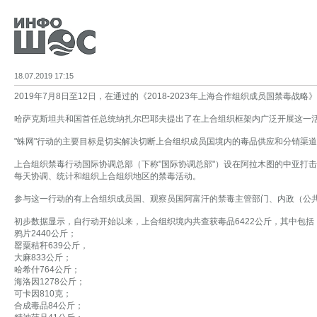
18.07.2019 17:15
2019年7月8日至12日，在通过的《2018-2023年上海合作组织成员国禁毒战
哈萨克斯坦共和国首任总统纳扎尔巴耶夫提出了在上合组织框架内广泛开展这一活动
"蛛网"行动的主要目标是切实解决切断上合组织成员国境内的毒品供应和分销渠
上合组织禁毒行动国际协调总部（下称"国际协调总部"）设在阿拉木图的中亚打
每天协调、统计和组织上合组织地区的禁毒活动。
参与这一行动的有上合组织成员国、观察员国阿富汗的禁毒主管部门、内政（公
初步数据显示，自行动开始以来，上合组织境内共查获毒品6422公斤，其中包括
鸦片2440公斤；
罂粟秸秆639公斤，
大麻833公斤；
哈希什764公斤；
海洛因1278公斤；
可卡因810克；
合成毒品84公斤；