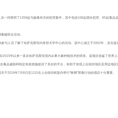
员一同查明了1359起与贩毒有关的犯罪案件，其中包括108起团伙犯罪、85起毒
捕毒贩联合活动。
参与人员了解了哈萨克斯坦内务部犬学中心的活动。该中心成立于2002年，旨在
司自2015年以来一直在哈萨克斯坦境内从事大麻种植技术的研发。该项目借鉴了世界
打击毒品威胁和制定有效措施提供了良好的平台，有助于加强上合组织地区及周边地区
于2019年7月8日至12日在上合组织框架内举行"蛛网"禁毒行动的倡议十分重要。