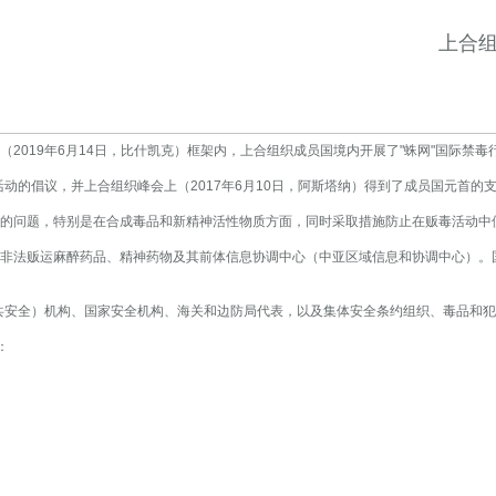
上合组
略》（2019年6月14日，比什凯克）框架内，上合组织成员国境内开展了"蛛网"国际禁毒
的倡议，并上合组织峰会上（2017年6月10日，阿斯塔纳）得到了成员国元首的
道的问题，特别是在合成毒品和新精神活性物质方面，同时采取措施防止在贩毒活动
击非法贩运麻醉药品、精神药物及其前体信息协调中心（中亚区域信息和协调中心）
共安全）机构、国家安全机构、海关和边防局代表，以及集体安全条约组织、毒品和犯
：