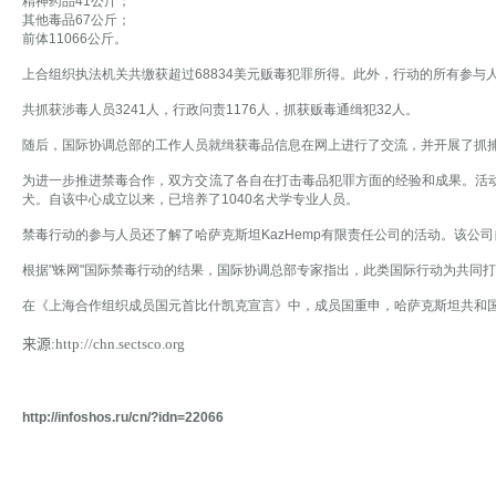
精神药品41公斤；
其他毒品67公斤；
前体11066公斤。
上合组织执法机关共缴获超过68834美元贩毒犯罪所得。此外，行动的所有参与人
共抓获涉毒人员3241人，行政问责1176人，抓获贩毒通缉犯32人。
随后，国际协调总部的工作人员就缉获毒品信息在网上进行了交流，并开展了抓
为进一步推进禁毒合作，双方交流了各自在打击毒品犯罪方面的经验和成果。活动
犬。自该中心成立以来，已培养了1040名犬学专业人员。
禁毒行动的参与人员还了解了哈萨克斯坦KazHemp有限责任公司的活动。该公
根据"蛛网"国际禁毒行动的结果，国际协调总部专家指出，此类国际行动为共同
在《上海合作组织成员国元首比什凯克宣言》中，成员国重申，哈萨克斯坦共和国关
来源:http://chn.sectsco.org
http://infoshos.ru/cn/?idn=22066