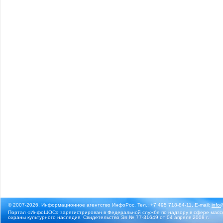
© 2007-2026, Информационное агентство ИнфоРос. Тел.: +7 495 718-84-11, E-mail:
info
Портал «ИнфоШОС» зарегистрирован в Федеральной службе по надзору в сфере массо
охраны культурного наследия. Свидетельство Эл № 77-31649 от 04 апреля 2008 г.