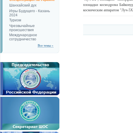
площадки космодрома Байконур
Шанхайский дух
космическим аппаратом "Луч-5Х""
Игры Будущего - Казань
2024
Туризм
Чрезвычайные
происшествия
Международное
сотрудничество
Все темы »