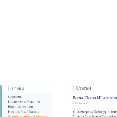
Статьи
Темы
Санкции
Ракета "Протон-М" со спутни
Политический диалог
13.03.2023
Военные учения
Неспокойный Кавказ
С космодрома Байконур в поне
"Луч-5Х", сообщило "Интерфакс
Спецоперация на Украине