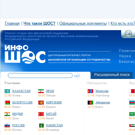
Главная
Что такое ШОС?
Официальные документы
Кто есть кто
Портал создан при финансовой поддержке
Федерального агентства по печати и массовым коммуникациям
Российской Федерации
Расширенный поиск
Участники:
Наблюдатели:
Пар
КАЗАХСТАН
ИРАН
Монголия
11:46
Астана
10:16
Тегеран
13:46
Улан-Батор
10:1
БЕЛОРУССИЯ
КИРГИЗИЯ
Афганистан
08:46
Минск
11:46
Бишкек
10:16
Кабул
10:4
ИНДИЯ
КИТАЙ
11:16
Дели
13:46
Пекин
09:4
РОССИЯ
ПАКИСТАН
09:46
Москва
10:46
Исламабад
09:4