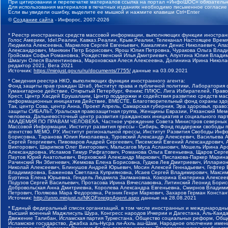
При цитировании и перепечатке материалов ссылка на портал «ИнфоШОС» обязательн
Для использования материалов в печатных изданиях необходимо письменное согласие
Если вы увидели ошибку, выделите ее мышкой и нажмите клавиши Ctrl+Enter
©
Создание сайта
- Инфорос, 2007-2026
* Реестр иностранных средств массовой информации, выполняющих функции иностранн
Голос Америки, Idel.Реалии, Кавказ.Реалии, Крым.Реалии, Телеканал Настоящее Время
Людмила Алексеевна, Маркелов Сергей Евгеньевич, Камалягин Денис Николаевич, Апах
Александрович, Маняхин Петр Борисович, Ярош Юлия Петровна, Чуракова Ольга Влади
Гройсман Софья Романовна, Рождественский Илья Дмитриевич, Апухтина Юлия Владимир
Шмагун Олеся Валентиновна, Мароховская Алеся Алексеевна, Долинина Ирина Никола
редактор 2021, Вега 2021
Источник:
https://minjust.gov.ru/ru/documents/7755/
данные на
03.09.2021
* Сведения реестра НКО, выполняющих функции иностранного агента:
Фонд защиты прав граждан Штаб, Институт права и публичной политики, Лаборатория
Гуманитарное действие, Открытый Петербург, Феникс ПЛЮС, Лига Избирателей, Правов
Крест, Центр Хасдей Ерушалаим, Центр поддержки и содействия развитию средств мас
информационных инициатив Действие, ВМЕСТЕ, Благотворительный фонд охраны здоров
Так, центр Сова, центр Анна, Проект Апрель, Самарская губерния, Эра здоровья, пр
защиты СИБАЛЬТ, Уральская правозащитная группа, Женщины Евразии, Рязанский Мемо
человека, Дальневосточный центр развития гражданских инициатив и социального пар
АКАДЕМИЯ ПО ПРАВАМ ЧЕЛОВЕКА, Частное учреждение Совета Министров северных стр
Массовой Информации, Институт развития прессы - Сибирь, Фонд поддержки свободы 
агентство МЕМО. РУ, Институт региональной прессы, Институт Развития Свободы Инф
Борисовна, Таранова Юлия Николаевна, Туровский Александр Алексеевич, Васильева 
Сергей Георгиевич, Пивоваров Андрей Сергеевич, Писемский Евгений Александрович,
Викторович, Шарипков Олег Викторович, Мальсагов Муса Асланович, Мошель Ирина Ар
Александровна, Исламов Тимур Рифгатович, Романова Ольга Евгеньевна, Щаров Серг
Паутов Юрий Анатольевич, Верховский Александр Маркович, Пислакова-Паркер Марина
Рачинский Ян Збигневич, Жемкова Елена Борисовна, Гудков Лев Дмитриевич, Иллари
Николай Алексеевич, Блинушов Андрей Юрьевич, Мосин Алексей Геннадьевич, Гефтер
Владимировна, Баженова Светлана Куприяновна, Исаев Сергей Владимирович, Максим
Буртина Елена Юрьевна, Гендель Людмила Залмановна, Кокорина Екатерина Алексеев
Подузов Сергей Васильевич, Протасова Ирина Вячеславовна, Литинский Леонид Борис
Добровольская Анна Дмитриевна, Королева Александра Евгеньевна, Смирнов Владими
Петрович, Полякова Мара Федоровна, Резник Генри Маркович, Захаров Герман Конста
Источник:
http://unro.minjust.ru/NKOForeignAgent.aspx
данные на
28.08.2021
* Единый федеральный список организаций, в том числе иностранных и международны
Высший военный Маджлисуль Шура, Конгресс народов Ичкерии и Дагестана, Аль-Каида, 
Движение Талибан, Исламская партия Туркестана, Общество социальных реформ, Общес
Исламское государство, Джабха аль-Нусра ли-Ахль аш-Шам, Народное ополчение имен