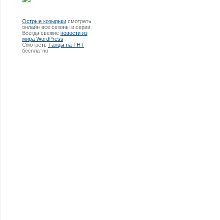
Острые козырьки
смотреть
онлайн все сезоны и серии.
Всегда свежие
новости из
мира WordPress
Смотреть
Танцы на ТНТ
бесплатно