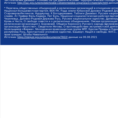
Чистопольский Джамаат, Рохнамо ба суи давлати исломи, Террористическое сообщест
Источник:
http://nac.gov.ru/terroristicheskie-i-ekstremistskie-organizacii-i-materialy.html
данные
* Перечень общественных объединений и религиозных организаций в отношении котор
Национал-большевистская партия, ВЕК РА, Рада земли Кубанской Духовно Родовой Де
Староверов-Инглингов, Нурджулар, К Богодержавию, Таблиги Джамаат, Русское наци
славян, Ат-Такфир Валь-Хиджра, Пит Буль, Национал-социалистическая рабочая парт
Череповца, Духовно-Родовая Держава Русь, Русское национальное единство, Древнер
Кровь и Честь, О свободе совести и о религиозных объединениях, Омская организаци
религиозная организация п. Боровский, Община Коренного Русского народа Щелковског
организация «Братство», Свидетели Иеговы, О противодействии экстремистской деяте
болельщиков «Фирма», Молодежная правозащитная группа МПГ, Курсом Правды и Единен
республика Русь, Арестантское уголовное единство, Башкорт, Нация и свобода, W.H.С
прав граждан, Штабы Навального
Источник:
https://minjust.gov.ru/ru/documents/7822/
данные на
06.08.2021