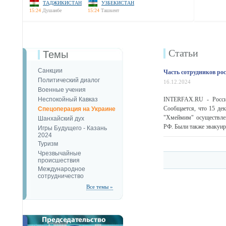
ТАДЖИКИСТАН
УЗБЕКИСТАН
15:24
Душанбе
15:24
Ташкент
Статьи
Темы
Санкции
Часть сотрудников ро
Политический диалог
16.12.2024
Военные учения
Неспокойный Кавказ
INTERFAX.RU - Россий
Сообщается, что 15 де
Спецоперация на Украине
"Хмеймим" осуществлен
Шанхайский дух
РФ. Были также эвакуир
Игры Будущего - Казань
2024
Туризм
Чрезвычайные
происшествия
Международное
сотрудничество
Все темы »