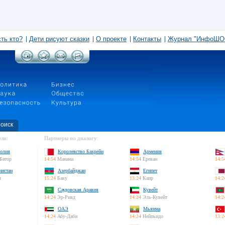
сть кто?
Дети рисуют сказки
О проекте
Контакты
Журнал "ИнфоШО
оиск
ли:
Партнеры по диалогу:
олия
Королевство Бахрейн
Армения
Батор
14:54
Манама
14:54
Ереван
14:5
нистан
Азербайджан
Египет
л
15:24
Баку
13:24
Каир
14:2
Саудовская Аравия
Кувейт
14:24
Эр-Рияд
14:24
Эль-Кувейт
14:2
ОАЭ
Мьянма
14:24
Абу-Даби
14:24
Нейпьидо
13:2