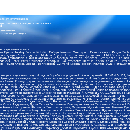
mail:
info@infoshos.ru
ре массовых коммуникаций, связи и
8 г.
язательна.
согласие редакции
иностранного агента:
щее Время, Azatliq Radiosi, PCE/PC, Сибирь.Реалии, Фактограф, Север.Реалии, Радио Св
ончич Дарья Александровна, Medusa Project, Первое антикоррупционное СМИ, VTimes.io, 
ария Михайловна, Лукьянова Юлия Сергеевна, Маетная Елизавета Витальевна, The Insid
ексей Евгеньевич, Общество с ограниченной ответственностью Телеканал Дождь, Петров 
н Роман Александрович, Великовский Дмитрий Александрович, Альтаир 2021, Ромашки мо
оратория социальных наук, Фонд по борьбе с коррупцией, Альянс врачей, НАСИЛИЮ.НЕТ, 
Гражданская инициатива против экологической преступности, Фонд борьбы с коррупцией,
чая Линия, В защиту прав заключенных, Институт глобализации и социальных движений,
тельный фонд помощи осужденным и их семьям, Фонд Тольятти, Новое время, Серебряная т
Центр Юрия Левады, Издательство Парк Гагарина, Фонд имени Андрея Рылькова, Сфера, 
еловека, Фонд защиты гласности, Российский исследовательский центр по правам челове
йствие, Центр независимых социологических исследований, Сутяжник, АКАДЕМИЯ ПО ПР
р Трансперенси Интернешнл-Р, Центр Защиты Прав Средств Массовой Информации, Институ
 академика Сахарова, Информационное агентство МЕМО. РУ, Институт региональной пресс
Лилия Айратовна, Сидорович Ольга Борисовна, Таранова Юлия Николаевна, Туровский Ал
а Ольга Андреевна, Дугин Сергей Георгиевич, Пивоваров Андрей Сергеевич, Писемский Е
в Роман Викторович, Шарипков Олег Викторович, Мальсагов Муса Асланович, Мошель Ири
ександровна, Исламов Тимур Рифгатович, Романова Ольга Евгеньевна, Щаров Сергей Але
льевич, Верховский Александр Маркович, Пислакова-Паркер Марина Петровна, Кочеткова
, Жемкова Елена Борисовна, Гудков Лев Дмитриевич, Илларионова Юлия Юрьевна, Саранг
Андрей Юрьевич, Мосин Алексей Геннадьевич, Гефтер Валентин Михайлович, Симонов Але
а, Исаев Сергей Владимирович, Максимов Сергей Владимирович, Беляев Сергей Иванович
 Кокорина Екатерина Алексеевна, Шуманов Илья Вячеславович, Арапова Галина Юрьевна
Литинский Леонид Борисович, Лукашевский Сергей Маркович, Бахмин Вячеслав Иванович,