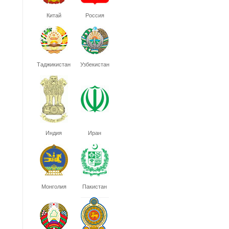
Китай
Россия
Таджикистан
Узбекистан
Индия
Иран
Монголия
Пакистан