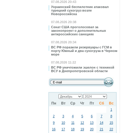
07.08.2026 20:43
Украинский беспилотник атаковал
турецкий сухогруз возле
Новороссийска
07.08.2026 20:38
Сенат США проголосовал за
законопроект о дополнительных
антироссийских санкциях
07.08.2026 20:34
ВС РФ поразили резервуары с ГСМ в
порту Южный и два сухогруза в Черном
море
07.08.2026 11:22
ВС РФ уничтожили эшелон с техникой
ВСУ в Днепропетровской области
Пн
Вт
Ср
Чт
Пт
Сб
Вс
1
2
3
4
5
6
7
8
9
10
11
12
13
14
15
16
17
18
19
20
21
22