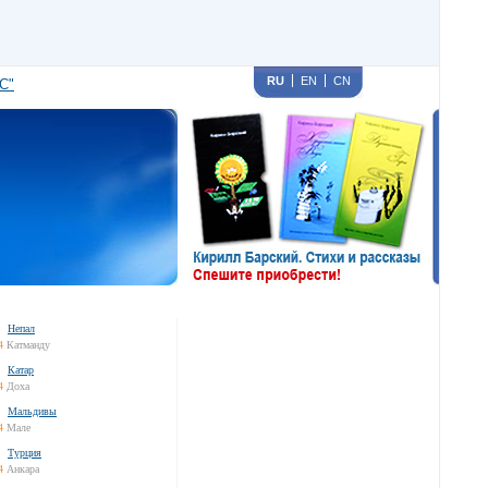
RU
EN
CN
С"
Непал
4
Катманду
Катар
4
Доха
Мальдивы
4
Мале
Турция
4
Анкара