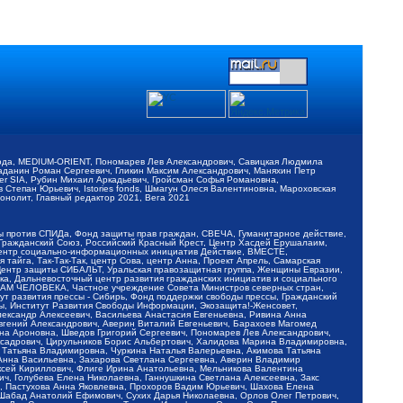
обода, MEDIUM-ORIENT, Пономарев Лев Александрович, Савицкая Людмила
Баданин Роман Сергеевич, Гликин Максим Александрович, Маняхин Петр
er SIA, Рубин Михаил Аркадьевич, Гройсман Софья Романовна,
Степан Юрьевич, Istories fonds, Шмагун Олеся Валентиновна, Мароховская
нолит, Главный редактор 2021, Вега 2021
Мы против СПИДа, Фонд защиты прав граждан, СВЕЧА, Гуманитарное действие,
 Гражданский Союз, Российский Красный Крест, Центр Хасдей Ерушалаим,
 Центр социально-информационных инициатив Действие, ВМЕСТЕ,
айга, Так-Так-Так, центр Сова, центр Анна, Проект Апрель, Самарская
Центр защиты СИБАЛЬТ, Уральская правозащитная группа, Женщины Евразии,
ка, Дальневосточный центр развития гражданских инициатив и социального
АВАМ ЧЕЛОВЕКА, Частное учреждение Совета Министров северных стран,
т развития прессы - Сибирь, Фонд поддержки свободы прессы, Гражданский
ы, Институт Развития Свободы Информации, Экозащита!-Женсовет,
ександр Алексеевич, Васильева Анастасия Евгеньевна, Ривина Анна
вгений Александрович, Аверин Виталий Евгеньевич, Барахоев Магомед
на Ароновна, Шведов Григорий Сергеевич, Пономарев Лев Александрович,
ксадрович, Цирульников Борис Альбертович, Халидова Марина Владимировна,
 Татьяна Владимировна, Чуркина Наталья Валерьевна, Акимова Татьяна
 Анна Васильевна, Захарова Светлана Сергеевна, Аверин Владимир
ксей Кириллович, Флиге Ирина Анатольевна, Мельникова Валентина
, Голубева Елена Николаевна, Ганнушкина Светлана Алексеевна, Закс
, Пастухова Анна Яковлевна, Прохоров Вадим Юрьевич, Шахова Елена
 Шабад Анатолий Ефимович, Сухих Дарья Николаевна, Орлов Олег Петрович,