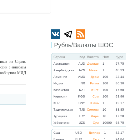
Рубль/Валюты ШОС
Страна
Код
Валюта
Ном.
Курс
иков из Сирии.
Австралия
AUD
Доллар
1
57.75
ссии с авиабазы
Азербайджан
AZN
Манат
1
48.33
в сообщении МИД
Армения
AMD
Драм
100
22.44
Индия
INR
Рупия
100
86.30
Казахстан
KZT
Тенге
100
17.58
Киргизия
KGS
Сом
100
93.96
КНР
CNY
Юань
1
12.17
Таджикистан
TJS
Сомони
10
88.85
Турецкая
TRY
Лира
10
17.28
Узбекистан
UZS
Сум
10000
68.75
Cша
USD
Доллар
1
82.17
Eвропа
EUR
Евро
1
94.84