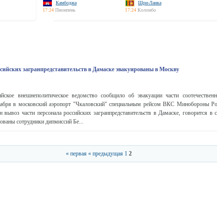
Камбоджа
Шри-Ланка
17:24
Пномпень
17:24
Коломбо
ссийских загранпредставительств в Дамаске эвакуированы в Москву
ское внешнеполитическое ведомство сообщило об эвакуации части соотечественн
кабря в московский аэропорт "Чкаловский" специальным рейсом ВКС Минобороны Ро
 вывоз части персонала российских загранпредставительств в Дамаске, говорится 
ованы сотрудники дипмиссий Бе...
« первая
« предыдущая
1
2