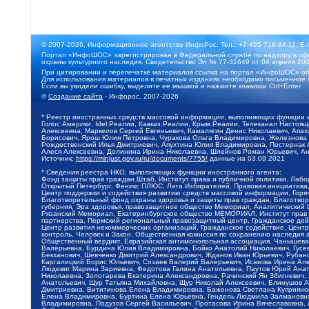
© 2007-2026, Информационное агентство ИнфоРос. Тел.: +7 495 718-84-11, E-
Портал «ИнфоШОС» зарегистрирован в Федеральной службе по надзору в сфе
охраны культурного наследия. Свидетельство Эл № 77-31649 от 04 апреля 200
При цитировании и перепечатке материалов ссылка на портал «ИнфоШОС» об
Для использования материалов в печатных изданиях необходимо письменное 
Если вы увидели ошибку, выделите ее мышкой и нажмите клавиши Ctrl+Enter
©
Создание сайта
- Инфорос, 2007-2026
* Реестр иностранных средств массовой информации, выполняющих функции 
Голос Америки, Idel.Реалии, Кавказ.Реалии, Крым.Реалии, Телеканал Настоя
Алексеевна, Маркелов Сергей Евгеньевич, Камалягин Денис Николаевич, Апах
Борисович, Ярош Юлия Петровна, Чуракова Ольга Владимировна, Железнова М
Рождественский Илья Дмитриевич, Апухтина Юлия Владимировна, Постернак Ал
Алеся Алексеевна, Долинина Ирина Николаевна, Шлейнов Роман Юрьевич, Ани
Источник:
https://minjust.gov.ru/ru/documents/7755/
данные на
03.09.2021
* Сведения реестра НКО, выполняющих функции иностранного агента:
Фонд защиты прав граждан Штаб, Институт права и публичной политики, Лаб
Открытый Петербург, Феникс ПЛЮС, Лига Избирателей, Правовая инициатива, 
Центр поддержки и содействия развитию средств массовой информации, Горя
Благотворительный фонд охраны здоровья и защиты прав граждан, Благотвори
губерния, Эра здоровья, правозащитное общество Мемориал, Аналитический 
Рязанский Мемориал, Екатеринбургское общество МЕМОРИАЛ, Институт прав ч
партнерства, Пермский региональный правозащитный центр, Гражданское де
Центр развития некоммерческих организаций, Гражданское содействие, Цент
контроль, Человек и Закон, Общественная комиссия по сохранению наследия
Общественный вердикт, Евразийская антимонопольная ассоциация, Чанышева 
Валерьевна, Бурдина Юлия Владимировна, Бойко Анатолий Николаевич, Гусев
Бекханович, Шевченко Дмитрий Александрович, Жданов Иван Юрьевич, Рубано
Каргалицкий Борис Юльевич, Созаев Валерий Валерьевич, Исакова Ирина Ал
Людевиг Марина Зариевна, Федотова Галина Анатольевна, Паутов Юрий Анато
Николаевна, Золотарева Екатерина Александровна, Рачинский Ян Збигневич
Анатольевич, Щур Татьяна Михайловна, Щур Николай Алексеевич, Блинушов 
Дмитриевна, Вититинова Елена Владимировна, Баженова Светлана Куприяновн
Елена Владимировна, Буртина Елена Юрьевна, Гендель Людмила Залмановна,
Владимировна, Подузов Сергей Васильевич, Протасова Ирина Вячеславовна, 