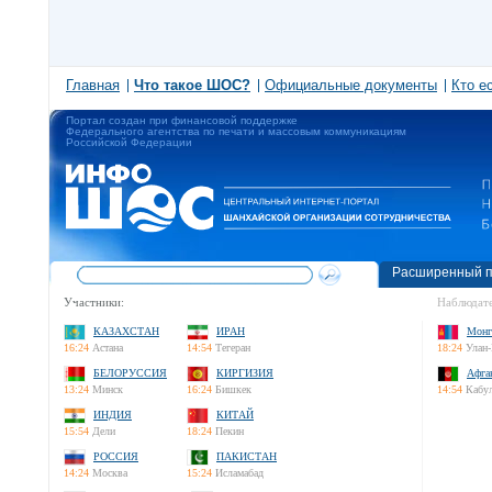
Главная
Что такое ШОС?
Официальные документы
Кто е
Портал создан при финансовой поддержке
Федерального агентства по печати и массовым коммуникациям
Российской Федерации
Расширенный п
Участники:
Наблюдате
КАЗАХСТАН
ИРАН
Монг
16:24
Астана
14:54
Тегеран
18:24
Улан-
БЕЛОРУССИЯ
КИРГИЗИЯ
Афга
13:24
Минск
16:24
Бишкек
14:54
Кабу
ИНДИЯ
КИТАЙ
15:54
Дели
18:24
Пекин
РОССИЯ
ПАКИСТАН
14:24
Москва
15:24
Исламабад