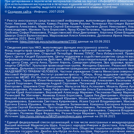
При цитировании и перепечатке материалов ссылка на портал «ИнфоШОС» обязательн
Для использования материалов в печатных изданиях необходимо письменное согласие
Если вы увидели ошибку, выделите ее мышкой и нажмите клавиши Ctrl+Enter
©
Создание сайта
- Инфорос, 2007-2026
* Реестр иностранных средств массовой информации, выполняющих функции иностранн
Голос Америки, Idel.Реалии, Кавказ.Реалии, Крым.Реалии, Телеканал Настоящее Время
Людмила Алексеевна, Маркелов Сергей Евгеньевич, Камалягин Денис Николаевич, Апах
Александрович, Маняхин Петр Борисович, Ярош Юлия Петровна, Чуракова Ольга Влади
Гройсман Софья Романовна, Рождественский Илья Дмитриевич, Апухтина Юлия Владимир
Шмагун Олеся Валентиновна, Мароховская Алеся Алексеевна, Долинина Ирина Никола
редактор 2021, Вега 2021
Источник:
https://minjust.gov.ru/ru/documents/7755/
данные на
03.09.2021
* Сведения реестра НКО, выполняющих функции иностранного агента:
Фонд защиты прав граждан Штаб, Институт права и публичной политики, Лаборатория
Гуманитарное действие, Открытый Петербург, Феникс ПЛЮС, Лига Избирателей, Правов
Крест, Центр Хасдей Ерушалаим, Центр поддержки и содействия развитию средств мас
информационных инициатив Действие, ВМЕСТЕ, Благотворительный фонд охраны здоров
Так, центр Сова, центр Анна, Проект Апрель, Самарская губерния, Эра здоровья, пр
защиты СИБАЛЬТ, Уральская правозащитная группа, Женщины Евразии, Рязанский Мемо
человека, Дальневосточный центр развития гражданских инициатив и социального пар
АКАДЕМИЯ ПО ПРАВАМ ЧЕЛОВЕКА, Частное учреждение Совета Министров северных стр
Массовой Информации, Институт развития прессы - Сибирь, Фонд поддержки свободы 
агентство МЕМО. РУ, Институт региональной прессы, Институт Развития Свободы Инф
Борисовна, Таранова Юлия Николаевна, Туровский Александр Алексеевич, Васильева 
Сергей Георгиевич, Пивоваров Андрей Сергеевич, Писемский Евгений Александрович,
Викторович, Шарипков Олег Викторович, Мальсагов Муса Асланович, Мошель Ирина Ар
Александровна, Исламов Тимур Рифгатович, Романова Ольга Евгеньевна, Щаров Серг
Паутов Юрий Анатольевич, Верховский Александр Маркович, Пислакова-Паркер Марина
Рачинский Ян Збигневич, Жемкова Елена Борисовна, Гудков Лев Дмитриевич, Иллари
Николай Алексеевич, Блинушов Андрей Юрьевич, Мосин Алексей Геннадьевич, Гефтер
Владимировна, Баженова Светлана Куприяновна, Исаев Сергей Владимирович, Максим
Буртина Елена Юрьевна, Гендель Людмила Залмановна, Кокорина Екатерина Алексеев
Подузов Сергей Васильевич, Протасова Ирина Вячеславовна, Литинский Леонид Борис
Добровольская Анна Дмитриевна, Королева Александра Евгеньевна, Смирнов Владими
Петрович, Полякова Мара Федоровна, Резник Генри Маркович, Захаров Герман Конста
Источник:
http://unro.minjust.ru/NKOForeignAgent.aspx
данные на
28.08.2021
* Единый федеральный список организаций, в том числе иностранных и международны
Высший военный Маджлисуль Шура, Конгресс народов Ичкерии и Дагестана, Аль-Каида, 
Движение Талибан, Исламская партия Туркестана, Общество социальных реформ, Общес
Исламское государство, Джабха аль-Нусра ли-Ахль аш-Шам, Народное ополчение имен