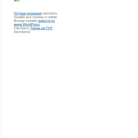
Острые козырьки
смотреть
онлайн все сезоны и серии.
Всегда свежие
новости из
мира WordPress
Смотреть
Танцы на ТНТ
бесплатно