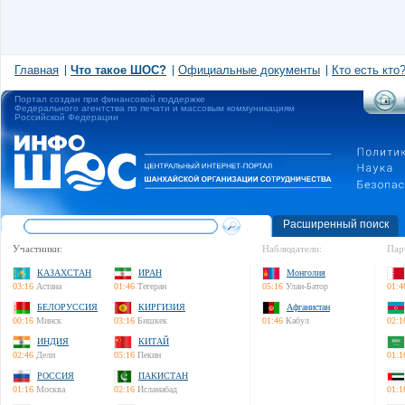
Главная
Что такое ШОС?
Официальные документы
Кто есть кто
Портал создан при финансовой поддержке
Федерального агентства по печати и массовым коммуникациям
Российской Федерации
Расширенный поиск
Участники:
Наблюдатели:
Пар
КАЗАХСТАН
ИРАН
Монголия
03:16
Астана
01:46
Тегеран
05:16
Улан-Батор
01:4
БЕЛОРУССИЯ
КИРГИЗИЯ
Афганистан
00:16
Минск
03:16
Бишкек
01:46
Кабул
02:1
ИНДИЯ
КИТАЙ
02:46
Дели
05:16
Пекин
01:1
РОССИЯ
ПАКИСТАН
01:16
Москва
02:16
Исламабад
01:1