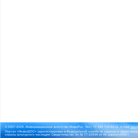
© 2007-2026, Информационное агентство ИнфоРос. Тел.: +7 495 718-84-11, E-mail:
info
Портал «ИнфоШОС» зарегистрирован в Федеральной службе по надзору в сфере массо
охраны культурного наследия. Свидетельство Эл № 77-31649 от 04 апреля 2008 г.