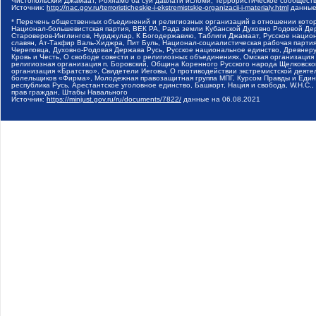
Чистопольский Джамаат, Рохнамо ба суи давлати исломи, Террористическое сообщест
Источник:
http://nac.gov.ru/terroristicheskie-i-ekstremistskie-organizacii-i-materialy.html
данные
* Перечень общественных объединений и религиозных организаций в отношении котор
Национал-большевистская партия, ВЕК РА, Рада земли Кубанской Духовно Родовой Де
Староверов-Инглингов, Нурджулар, К Богодержавию, Таблиги Джамаат, Русское наци
славян, Ат-Такфир Валь-Хиджра, Пит Буль, Национал-социалистическая рабочая парт
Череповца, Духовно-Родовая Держава Русь, Русское национальное единство, Древнер
Кровь и Честь, О свободе совести и о религиозных объединениях, Омская организаци
религиозная организация п. Боровский, Община Коренного Русского народа Щелковског
организация «Братство», Свидетели Иеговы, О противодействии экстремистской деяте
болельщиков «Фирма», Молодежная правозащитная группа МПГ, Курсом Правды и Единен
республика Русь, Арестантское уголовное единство, Башкорт, Нация и свобода, W.H.С
прав граждан, Штабы Навального
Источник:
https://minjust.gov.ru/ru/documents/7822/
данные на
06.08.2021