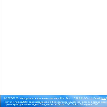
© 2007-2026, Информационное агентство ИнфоРос. Тел.: +7 495 718-84-11, E-mail:
info
Портал «ИнфоШОС» зарегистрирован в Федеральной службе по надзору в сфере массо
охраны культурного наследия. Свидетельство Эл № 77-31649 от 04 апреля 2008 г.