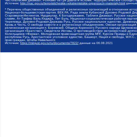
Чистопольский Джамаат, Рохнамо ба суи давлати исломи, Террористическое сообщест
Источник:
http://nac.gov.ru/terroristicheskie-i-ekstremistskie-organizacii-i-materialy.html
данные
* Перечень общественных объединений и религиозных организаций в отношении котор
Национал-большевистская партия, ВЕК РА, Рада земли Кубанской Духовно Родовой Де
Староверов-Инглингов, Нурджулар, К Богодержавию, Таблиги Джамаат, Русское наци
славян, Ат-Такфир Валь-Хиджра, Пит Буль, Национал-социалистическая рабочая парт
Череповца, Духовно-Родовая Держава Русь, Русское национальное единство, Древнер
Кровь и Честь, О свободе совести и о религиозных объединениях, Омская организаци
религиозная организация п. Боровский, Община Коренного Русского народа Щелковског
организация «Братство», Свидетели Иеговы, О противодействии экстремистской деяте
болельщиков «Фирма», Молодежная правозащитная группа МПГ, Курсом Правды и Единен
республика Русь, Арестантское уголовное единство, Башкорт, Нация и свобода, W.H.С
прав граждан, Штабы Навального
Источник:
https://minjust.gov.ru/ru/documents/7822/
данные на
06.08.2021