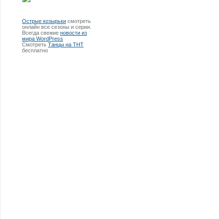
Острые козырьки
смотреть
онлайн все сезоны и серии.
Всегда свежие
новости из
мира WordPress
Смотреть
Танцы на ТНТ
бесплатно