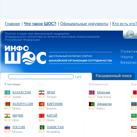
Главная
Что такое ШОС?
Официальные документы
Кто есть кто
Портал создан при финансовой поддержке
Федерального агентства по печати и массовым коммуникациям
Российской Федерации
Расширенный поиск
Участники:
Наблюдатели:
Пар
КАЗАХСТАН
ИРАН
Монголия
03:27
Астана
01:57
Тегеран
05:27
Улан-Батор
01:5
БЕЛОРУССИЯ
КИРГИЗИЯ
Афганистан
00:27
Минск
03:27
Бишкек
01:57
Кабул
02:2
ИНДИЯ
КИТАЙ
02:57
Дели
05:27
Пекин
01:2
РОССИЯ
ПАКИСТАН
01:27
Москва
02:27
Исламабад
01:2