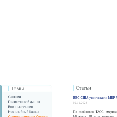
Статьи
Темы
Санкции
ВВС США уничтожили МБР Minu
Политический диалог
02.11.2023
Военные учения
Неспокойный Кавказ
По сообщению ТАСС, американ
Minuteman III из-за аномалии,
Спецоперация на Украине