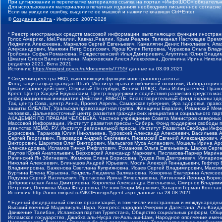
При цитировании и перепечатке материалов ссылка на портал «ИнфоШОС» обязательн
Для использования материалов в печатных изданиях необходимо письменное согласие
Если вы увидели ошибку, выделите ее мышкой и нажмите клавиши Ctrl+Enter
©
Создание сайта
- Инфорос, 2007-2026
* Реестр иностранных средств массовой информации, выполняющих функции иностранн
Голос Америки, Idel.Реалии, Кавказ.Реалии, Крым.Реалии, Телеканал Настоящее Время
Людмила Алексеевна, Маркелов Сергей Евгеньевич, Камалягин Денис Николаевич, Апах
Александрович, Маняхин Петр Борисович, Ярош Юлия Петровна, Чуракова Ольга Влади
Гройсман Софья Романовна, Рождественский Илья Дмитриевич, Апухтина Юлия Владимир
Шмагун Олеся Валентиновна, Мароховская Алеся Алексеевна, Долинина Ирина Никола
редактор 2021, Вега 2021
Источник:
https://minjust.gov.ru/ru/documents/7755/
данные на
03.09.2021
* Сведения реестра НКО, выполняющих функции иностранного агента:
Фонд защиты прав граждан Штаб, Институт права и публичной политики, Лаборатория
Гуманитарное действие, Открытый Петербург, Феникс ПЛЮС, Лига Избирателей, Правов
Крест, Центр Хасдей Ерушалаим, Центр поддержки и содействия развитию средств мас
информационных инициатив Действие, ВМЕСТЕ, Благотворительный фонд охраны здоров
Так, центр Сова, центр Анна, Проект Апрель, Самарская губерния, Эра здоровья, пр
защиты СИБАЛЬТ, Уральская правозащитная группа, Женщины Евразии, Рязанский Мемо
человека, Дальневосточный центр развития гражданских инициатив и социального пар
АКАДЕМИЯ ПО ПРАВАМ ЧЕЛОВЕКА, Частное учреждение Совета Министров северных стр
Массовой Информации, Институт развития прессы - Сибирь, Фонд поддержки свободы 
агентство МЕМО. РУ, Институт региональной прессы, Институт Развития Свободы Инф
Борисовна, Таранова Юлия Николаевна, Туровский Александр Алексеевич, Васильева 
Сергей Георгиевич, Пивоваров Андрей Сергеевич, Писемский Евгений Александрович,
Викторович, Шарипков Олег Викторович, Мальсагов Муса Асланович, Мошель Ирина Ар
Александровна, Исламов Тимур Рифгатович, Романова Ольга Евгеньевна, Щаров Серг
Паутов Юрий Анатольевич, Верховский Александр Маркович, Пислакова-Паркер Марина
Рачинский Ян Збигневич, Жемкова Елена Борисовна, Гудков Лев Дмитриевич, Иллари
Николай Алексеевич, Блинушов Андрей Юрьевич, Мосин Алексей Геннадьевич, Гефтер
Владимировна, Баженова Светлана Куприяновна, Исаев Сергей Владимирович, Максим
Буртина Елена Юрьевна, Гендель Людмила Залмановна, Кокорина Екатерина Алексеев
Подузов Сергей Васильевич, Протасова Ирина Вячеславовна, Литинский Леонид Борис
Добровольская Анна Дмитриевна, Королева Александра Евгеньевна, Смирнов Владими
Петрович, Полякова Мара Федоровна, Резник Генри Маркович, Захаров Герман Конста
Источник:
http://unro.minjust.ru/NKOForeignAgent.aspx
данные на
28.08.2021
* Единый федеральный список организаций, в том числе иностранных и международны
Высший военный Маджлисуль Шура, Конгресс народов Ичкерии и Дагестана, Аль-Каида, 
Движение Талибан, Исламская партия Туркестана, Общество социальных реформ, Общес
Исламское государство, Джабха аль-Нусра ли-Ахль аш-Шам, Народное ополчение имен