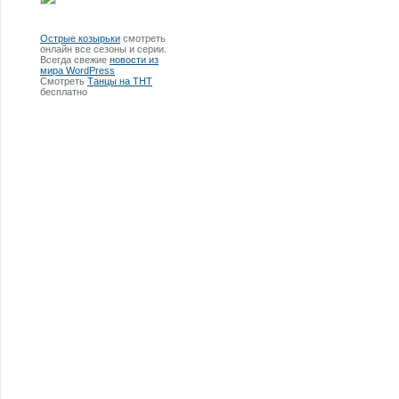
Острые козырьки
смотреть
онлайн все сезоны и серии.
Всегда свежие
новости из
мира WordPress
Смотреть
Танцы на ТНТ
бесплатно