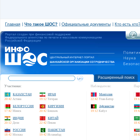
Главная
Что такое ШОС?
Официальные документы
Кто есть кто
Портал создан при финансовой поддержке
Федерального агентства по печати и массовым коммуникациям
Российской Федерации
Расширенный поиск
Участники:
Наблюдатели:
Пар
КАЗАХСТАН
ИРАН
Монголия
20:42
Астана
19:12
Тегеран
22:42
Улан-Батор
19:1
БЕЛОРУССИЯ
КИРГИЗИЯ
Афганистан
17:42
Минск
20:42
Бишкек
19:12
Кабул
19:4
ИНДИЯ
КИТАЙ
20:12
Дели
22:42
Пекин
18:4
РОССИЯ
ПАКИСТАН
18:42
Москва
19:42
Исламабад
18:4