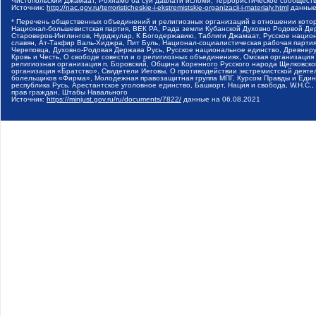
Чистопольский Джамаат, Рохнамо ба суи давлати исломи, Террористическое сообщест
Источник:
http://nac.gov.ru/terroristicheskie-i-ekstremistskie-organizacii-i-materialy.html
данные
* Перечень общественных объединений и религиозных организаций в отношении котор
Национал-большевистская партия, ВЕК РА, Рада земли Кубанской Духовно Родовой Де
Староверов-Инглингов, Нурджулар, К Богодержавию, Таблиги Джамаат, Русское наци
славян, Ат-Такфир Валь-Хиджра, Пит Буль, Национал-социалистическая рабочая парт
Череповца, Духовно-Родовая Держава Русь, Русское национальное единство, Древнер
Кровь и Честь, О свободе совести и о религиозных объединениях, Омская организаци
религиозная организация п. Боровский, Община Коренного Русского народа Щелковског
организация «Братство», Свидетели Иеговы, О противодействии экстремистской деяте
болельщиков «Фирма», Молодежная правозащитная группа МПГ, Курсом Правды и Единен
республика Русь, Арестантское уголовное единство, Башкорт, Нация и свобода, W.H.С
прав граждан, Штабы Навального
Источник:
https://minjust.gov.ru/ru/documents/7822/
данные на
06.08.2021