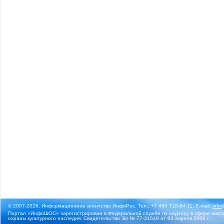
© 2007-2026, Информационное агентство ИнфоРос. Тел.: +7 495 718-84-11, E-mail:
info
Портал «ИнфоШОС» зарегистрирован в Федеральной службе по надзору в сфере массо
охраны культурного наследия. Свидетельство Эл № 77-31649 от 04 апреля 2008 г.