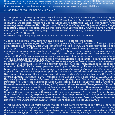
При цитировании и перепечатке материалов ссылка на портал «ИнфоШОС» обязательн
Для использования материалов в печатных изданиях необходимо письменное согласие
Если вы увидели ошибку, выделите ее мышкой и нажмите клавиши Ctrl+Enter
©
Создание сайта
- Инфорос, 2007-2026
* Реестр иностранных средств массовой информации, выполняющих функции иностранн
Голос Америки, Idel.Реалии, Кавказ.Реалии, Крым.Реалии, Телеканал Настоящее Время
Людмила Алексеевна, Маркелов Сергей Евгеньевич, Камалягин Денис Николаевич, Апах
Александрович, Маняхин Петр Борисович, Ярош Юлия Петровна, Чуракова Ольга Влади
Гройсман Софья Романовна, Рождественский Илья Дмитриевич, Апухтина Юлия Владимир
Шмагун Олеся Валентиновна, Мароховская Алеся Алексеевна, Долинина Ирина Никола
редактор 2021, Вега 2021
Источник:
https://minjust.gov.ru/ru/documents/7755/
данные на
03.09.2021
* Сведения реестра НКО, выполняющих функции иностранного агента:
Фонд защиты прав граждан Штаб, Институт права и публичной политики, Лаборатория
Гуманитарное действие, Открытый Петербург, Феникс ПЛЮС, Лига Избирателей, Правов
Крест, Центр Хасдей Ерушалаим, Центр поддержки и содействия развитию средств мас
информационных инициатив Действие, ВМЕСТЕ, Благотворительный фонд охраны здоров
Так, центр Сова, центр Анна, Проект Апрель, Самарская губерния, Эра здоровья, пр
защиты СИБАЛЬТ, Уральская правозащитная группа, Женщины Евразии, Рязанский Мемо
человека, Дальневосточный центр развития гражданских инициатив и социального пар
АКАДЕМИЯ ПО ПРАВАМ ЧЕЛОВЕКА, Частное учреждение Совета Министров северных стр
Массовой Информации, Институт развития прессы - Сибирь, Фонд поддержки свободы 
агентство МЕМО. РУ, Институт региональной прессы, Институт Развития Свободы Инф
Борисовна, Таранова Юлия Николаевна, Туровский Александр Алексеевич, Васильева 
Сергей Георгиевич, Пивоваров Андрей Сергеевич, Писемский Евгений Александрович,
Викторович, Шарипков Олег Викторович, Мальсагов Муса Асланович, Мошель Ирина Ар
Александровна, Исламов Тимур Рифгатович, Романова Ольга Евгеньевна, Щаров Серг
Паутов Юрий Анатольевич, Верховский Александр Маркович, Пислакова-Паркер Марина
Рачинский Ян Збигневич, Жемкова Елена Борисовна, Гудков Лев Дмитриевич, Иллари
Николай Алексеевич, Блинушов Андрей Юрьевич, Мосин Алексей Геннадьевич, Гефтер
Владимировна, Баженова Светлана Куприяновна, Исаев Сергей Владимирович, Максим
Буртина Елена Юрьевна, Гендель Людмила Залмановна, Кокорина Екатерина Алексеев
Подузов Сергей Васильевич, Протасова Ирина Вячеславовна, Литинский Леонид Борис
Добровольская Анна Дмитриевна, Королева Александра Евгеньевна, Смирнов Владими
Петрович, Полякова Мара Федоровна, Резник Генри Маркович, Захаров Герман Конста
Источник:
http://unro.minjust.ru/NKOForeignAgent.aspx
данные на
28.08.2021
* Единый федеральный список организаций, в том числе иностранных и международны
Высший военный Маджлисуль Шура, Конгресс народов Ичкерии и Дагестана, Аль-Каида, 
Движение Талибан, Исламская партия Туркестана, Общество социальных реформ, Общес
Исламское государство, Джабха аль-Нусра ли-Ахль аш-Шам, Народное ополчение имен