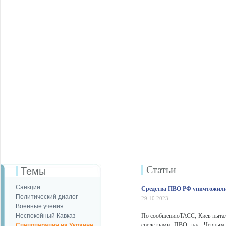
Статьи
Темы
Санкции
Средства ПВО РФ уничтожили
Политический диалог
29.10.2023
Военные учения
Неспокойный Кавказ
По сообщениюТАСС, Киев пыталс
средствами ПВО над Черным 
Спецоперация на Украине