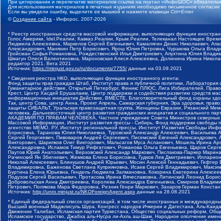
При цитировании и перепечатке материалов ссылка на портал «ИнфоШОС» обязательн
Для использования материалов в печатных изданиях необходимо письменное согласие
Если вы увидели ошибку, выделите ее мышкой и нажмите клавиши Ctrl+Enter
©
Создание сайта
- Инфорос, 2007-2026
* Реестр иностранных средств массовой информации, выполняющих функции иностранн
Голос Америки, Idel.Реалии, Кавказ.Реалии, Крым.Реалии, Телеканал Настоящее Время
Людмила Алексеевна, Маркелов Сергей Евгеньевич, Камалягин Денис Николаевич, Апах
Александрович, Маняхин Петр Борисович, Ярош Юлия Петровна, Чуракова Ольга Влади
Гройсман Софья Романовна, Рождественский Илья Дмитриевич, Апухтина Юлия Владимир
Шмагун Олеся Валентиновна, Мароховская Алеся Алексеевна, Долинина Ирина Никола
редактор 2021, Вега 2021
Источник:
https://minjust.gov.ru/ru/documents/7755/
данные на
03.09.2021
* Сведения реестра НКО, выполняющих функции иностранного агента:
Фонд защиты прав граждан Штаб, Институт права и публичной политики, Лаборатория
Гуманитарное действие, Открытый Петербург, Феникс ПЛЮС, Лига Избирателей, Правов
Крест, Центр Хасдей Ерушалаим, Центр поддержки и содействия развитию средств мас
информационных инициатив Действие, ВМЕСТЕ, Благотворительный фонд охраны здоров
Так, центр Сова, центр Анна, Проект Апрель, Самарская губерния, Эра здоровья, пр
защиты СИБАЛЬТ, Уральская правозащитная группа, Женщины Евразии, Рязанский Мемо
человека, Дальневосточный центр развития гражданских инициатив и социального пар
АКАДЕМИЯ ПО ПРАВАМ ЧЕЛОВЕКА, Частное учреждение Совета Министров северных стр
Массовой Информации, Институт развития прессы - Сибирь, Фонд поддержки свободы 
агентство МЕМО. РУ, Институт региональной прессы, Институт Развития Свободы Инф
Борисовна, Таранова Юлия Николаевна, Туровский Александр Алексеевич, Васильева 
Сергей Георгиевич, Пивоваров Андрей Сергеевич, Писемский Евгений Александрович,
Викторович, Шарипков Олег Викторович, Мальсагов Муса Асланович, Мошель Ирина Ар
Александровна, Исламов Тимур Рифгатович, Романова Ольга Евгеньевна, Щаров Серг
Паутов Юрий Анатольевич, Верховский Александр Маркович, Пислакова-Паркер Марина
Рачинский Ян Збигневич, Жемкова Елена Борисовна, Гудков Лев Дмитриевич, Иллари
Николай Алексеевич, Блинушов Андрей Юрьевич, Мосин Алексей Геннадьевич, Гефтер
Владимировна, Баженова Светлана Куприяновна, Исаев Сергей Владимирович, Максим
Буртина Елена Юрьевна, Гендель Людмила Залмановна, Кокорина Екатерина Алексеев
Подузов Сергей Васильевич, Протасова Ирина Вячеславовна, Литинский Леонид Борис
Добровольская Анна Дмитриевна, Королева Александра Евгеньевна, Смирнов Владими
Петрович, Полякова Мара Федоровна, Резник Генри Маркович, Захаров Герман Конста
Источник:
http://unro.minjust.ru/NKOForeignAgent.aspx
данные на
28.08.2021
* Единый федеральный список организаций, в том числе иностранных и международны
Высший военный Маджлисуль Шура, Конгресс народов Ичкерии и Дагестана, Аль-Каида, 
Движение Талибан, Исламская партия Туркестана, Общество социальных реформ, Общес
Исламское государство, Джабха аль-Нусра ли-Ахль аш-Шам, Народное ополчение имен