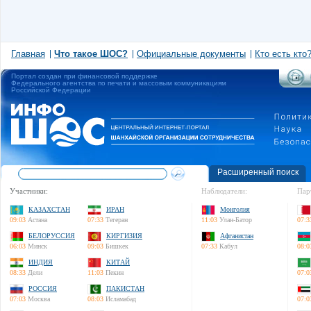
Главная
Что такое ШОС?
Официальные документы
Кто есть кто
Портал создан при финансовой поддержке
Федерального агентства по печати и массовым коммуникациям
Российской Федерации
Расширенный поиск
Участники:
Наблюдатели:
Пар
КАЗАХСТАН
ИРАН
Монголия
09:03
Астана
07:33
Тегеран
11:03
Улан-Батор
07:3
БЕЛОРУССИЯ
КИРГИЗИЯ
Афганистан
06:03
Минск
09:03
Бишкек
07:33
Кабул
08:0
ИНДИЯ
КИТАЙ
08:33
Дели
11:03
Пекин
07:0
РОССИЯ
ПАКИСТАН
07:03
Москва
08:03
Исламабад
07:0