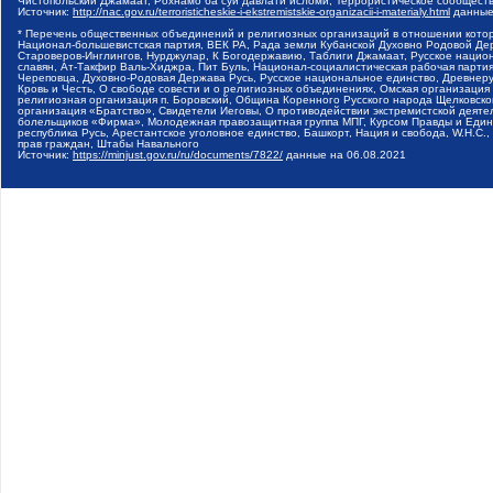
Чистопольский Джамаат, Рохнамо ба суи давлати исломи, Террористическое сообщест
Источник:
http://nac.gov.ru/terroristicheskie-i-ekstremistskie-organizacii-i-materialy.html
данные
* Перечень общественных объединений и религиозных организаций в отношении котор
Национал-большевистская партия, ВЕК РА, Рада земли Кубанской Духовно Родовой Де
Староверов-Инглингов, Нурджулар, К Богодержавию, Таблиги Джамаат, Русское наци
славян, Ат-Такфир Валь-Хиджра, Пит Буль, Национал-социалистическая рабочая парт
Череповца, Духовно-Родовая Держава Русь, Русское национальное единство, Древнер
Кровь и Честь, О свободе совести и о религиозных объединениях, Омская организаци
религиозная организация п. Боровский, Община Коренного Русского народа Щелковског
организация «Братство», Свидетели Иеговы, О противодействии экстремистской деяте
болельщиков «Фирма», Молодежная правозащитная группа МПГ, Курсом Правды и Единен
республика Русь, Арестантское уголовное единство, Башкорт, Нация и свобода, W.H.С
прав граждан, Штабы Навального
Источник:
https://minjust.gov.ru/ru/documents/7822/
данные на
06.08.2021