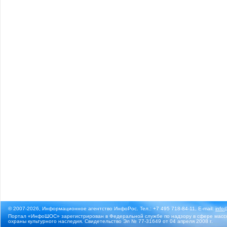
© 2007-2026, Информационное агентство ИнфоРос. Тел.: +7 495 718-84-11, E-mail:
info
Портал «ИнфоШОС» зарегистрирован в Федеральной службе по надзору в сфере массо
охраны культурного наследия. Свидетельство Эл № 77-31649 от 04 апреля 2008 г.