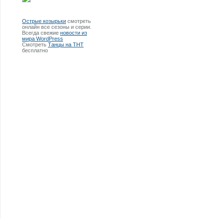
Острые козырьки
смотреть
онлайн все сезоны и серии.
Всегда свежие
новости из
мира WordPress
Смотреть
Танцы на ТНТ
бесплатно