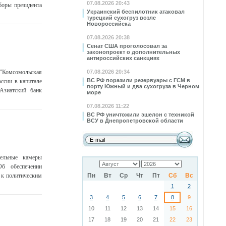
07.08.2026 20:43
боры президента
Украинский беспилотник атаковал
турецкий сухогруз возле
Новороссийска
07.08.2026 20:38
Сенат США проголосовал за
законопроект о дополнительных
антироссийских санкциях
"Комсомольская
07.08.2026 20:34
ВС РФ поразили резервуары с ГСМ в
ссии в капитале
порту Южный и два сухогруза в Черном
Азиатский банк
море
07.08.2026 11:22
ВС РФ уничтожили эшелон с техникой
ВСУ в Днепропетровской области
ельные камеры
б обеспечении
 к политическим
Пн
Вт
Ср
Чт
Пт
Сб
Вс
1
2
3
4
5
6
7
8
9
10
11
12
13
14
15
16
17
18
19
20
21
22
23