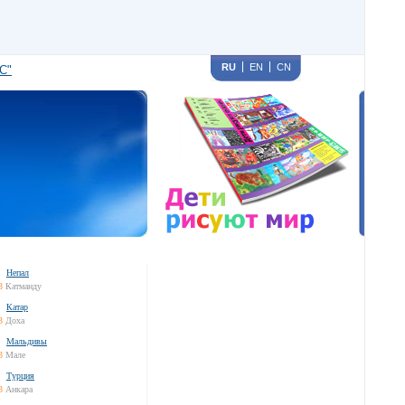
RU
EN
CN
С"
Непал
3
Катманду
Катар
3
Доха
Мальдивы
3
Мале
Турция
3
Анкара