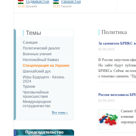
ТАДЖИКИСТАН
УЗБЕКИСТАН
15:23
Душанбе
15:23
Ташкент
Политика
Темы
Санкции
За саммитом БРИКС в 
Политический диалог
02.04.2015
Военные учения
Неспокойный Кавказ
В России запустили офи
На сайте будут публик
Спецоперация на Украине
БРИКСа. Сейчас на площ
Шанхайский дух
о тематике саммита. "Пр
Игры Будущего - Казань
2024
Туризм
Чрезвычайные
Россия возглавила Б
происшествия
02.04.2015
Международное
сотрудничество
Саммит Б
Все темы »
влияния 
опроверг