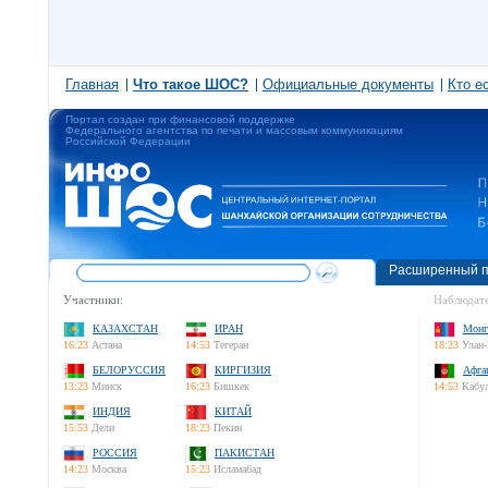
Главная
Что такое ШОС?
Официальные документы
Кто е
Портал создан при финансовой поддержке
Федерального агентства по печати и массовым коммуникациям
Российской Федерации
Расширенный п
Участники:
Наблюдате
КАЗАХСТАН
ИРАН
Монг
16:23
Астана
14:53
Тегеран
18:23
Улан-
БЕЛОРУССИЯ
КИРГИЗИЯ
Афга
13:23
Минск
16:23
Бишкек
14:53
Кабу
ИНДИЯ
КИТАЙ
15:53
Дели
18:23
Пекин
РОССИЯ
ПАКИСТАН
14:23
Москва
15:23
Исламабад