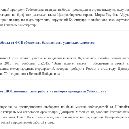
ющий президент Узбекистана, выиграл выборы, прошедшие в стране накануне, получив
сегодня на брифинге рассказал глава Центризбиркома страны Мирза-Улугбек Абд
а прошли открыто и демократично, нарушений Конституции и выборного законодательс
м Генеральный секретарь...
бовал от ФСБ обеспечить безопасность уфимских саммитов
имир Путин принял участие в заседании коллегии Федеральной службы безопасности
на 2015 год, сообщает ufa2015. "Ваша прямая задача – обеспечить и самый в
защиты международных мероприятий, которые пройдут в России в этом году. Прежде 
ие 70-й годовщины Великой Победы и са...
от ШОС начинает свою работу на выборах президента Узбекистана
людения за президентскими выборами прибыла миссия наблюдателей от Шанхайск
е с генеральным секретарем организации Дмитрием Мезенцевым, сообщил Республиканс
 сообщает Trend. На встрече с представителями миссии председатель Центризбирком
остей с проделанной работой в рам...