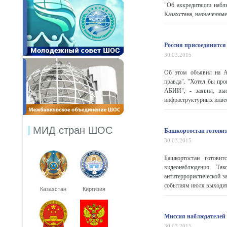
"Об аккредитации набл
Казахстана, назначенные 
Россия присоединится
30.03.2015
Об этом объявил на А
правда". "Хотел бы пр
АБИИ", - заявил, выс
инфраструктурных инвест
МИД стран ШОС
Башкортостан готов
30.03.2015
Башкортостан готов
видеонаблюдения. Т
антитеррористической 
событиям июля выходит
Казахстан
Киргизия
Миссия наблюдателей
30.03.2015