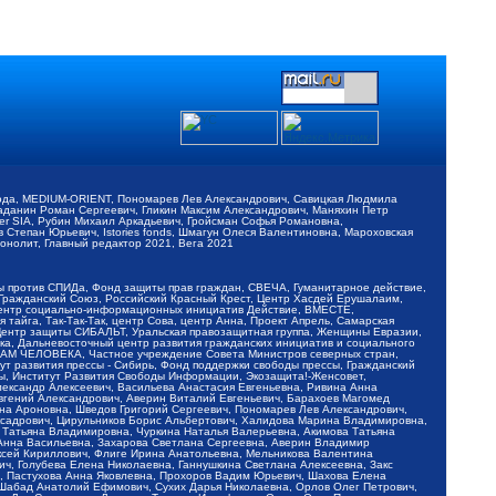
обода, MEDIUM-ORIENT, Пономарев Лев Александрович, Савицкая Людмила
Баданин Роман Сергеевич, Гликин Максим Александрович, Маняхин Петр
er SIA, Рубин Михаил Аркадьевич, Гройсман Софья Романовна,
Степан Юрьевич, Istories fonds, Шмагун Олеся Валентиновна, Мароховская
нолит, Главный редактор 2021, Вега 2021
Мы против СПИДа, Фонд защиты прав граждан, СВЕЧА, Гуманитарное действие,
 Гражданский Союз, Российский Красный Крест, Центр Хасдей Ерушалаим,
 Центр социально-информационных инициатив Действие, ВМЕСТЕ,
айга, Так-Так-Так, центр Сова, центр Анна, Проект Апрель, Самарская
Центр защиты СИБАЛЬТ, Уральская правозащитная группа, Женщины Евразии,
ка, Дальневосточный центр развития гражданских инициатив и социального
АВАМ ЧЕЛОВЕКА, Частное учреждение Совета Министров северных стран,
т развития прессы - Сибирь, Фонд поддержки свободы прессы, Гражданский
ы, Институт Развития Свободы Информации, Экозащита!-Женсовет,
ександр Алексеевич, Васильева Анастасия Евгеньевна, Ривина Анна
вгений Александрович, Аверин Виталий Евгеньевич, Барахоев Магомед
на Ароновна, Шведов Григорий Сергеевич, Пономарев Лев Александрович,
ксадрович, Цирульников Борис Альбертович, Халидова Марина Владимировна,
 Татьяна Владимировна, Чуркина Наталья Валерьевна, Акимова Татьяна
 Анна Васильевна, Захарова Светлана Сергеевна, Аверин Владимир
ксей Кириллович, Флиге Ирина Анатольевна, Мельникова Валентина
, Голубева Елена Николаевна, Ганнушкина Светлана Алексеевна, Закс
, Пастухова Анна Яковлевна, Прохоров Вадим Юрьевич, Шахова Елена
 Шабад Анатолий Ефимович, Сухих Дарья Николаевна, Орлов Олег Петрович,