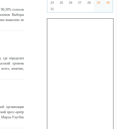
24
25
26
27
28
29
30
31
 90,39% голосов
усаломов Выборы
тва выявлено не
, где определил
ысокий уровень
всего, конечно,
ой организации
кий пресс-центр
а Мирза-Улугбек