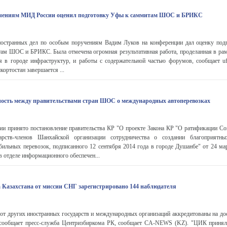
учениям МИД России оценил подготовку Уфы к саммитам ШОС и БРИКС
остранных дел по особым поручениям Вадим Луков на конференции дал оценку под
там ШОС и БРИКС. Была отмечена огромная результативная работа, проделанная в рам
я в городе инфраструктур, и работы с содержательной частью форумов, сообщает ufa
ортостан завершается ...
ность между правительствами стран ШОС о международных автоперевозках
ии принято постановление правительства КР "О проекте Закона КР "О ратификации С
дарств-членов Шанхайской организации сотрудничества о создании благоприятн
ильных перевозок, подписанного 12 сентября 2014 года в городе Душанбе" от 24 ма
в отделе информационного обеспечен...
 Казахстана от миссии СНГ зарегистрировано 144 наблюдателя
 от других иностранных государств и международных организаций аккредитованы на д
, сообщает пресс-служба Центризбиркома РК, сообщает CA-NEWS (KZ). "ЦИК принял