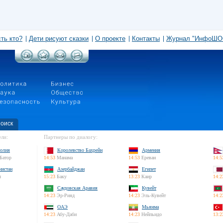
сть кто?
Дети рисуют сказки
О проекте
Контакты
Журнал "ИнфоШО
оиск
ли:
Партнеры по диалогу:
олия
Королевство Бахрейн
Армения
Батор
14:53
Манама
14:53
Ереван
14:5
нистан
Азербайджан
Египет
л
15:23
Баку
13:23
Каир
14:2
Саудовская Аравия
Кувейт
14:23
Эр-Рияд
14:23
Эль-Кувейт
14:2
ОАЭ
Мьянма
14:23
Абу-Даби
14:23
Нейпьидо
13:2