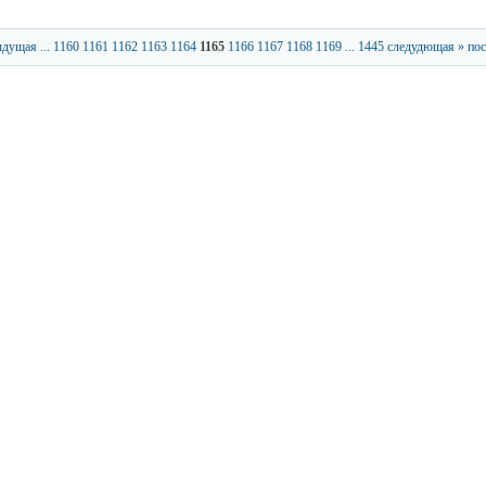
ыдущая
...
1160
1161
1162
1163
1164
1165
1166
1167
1168
1169
...
1445
следудющая »
пос