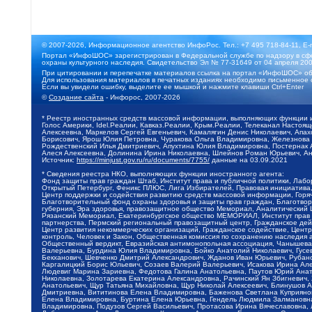
© 2007-2026, Информационное агентство ИнфоРос. Тел.: +7 495 718-84-11, E-
Портал «ИнфоШОС» зарегистрирован в Федеральной службе по надзору в сфе
охраны культурного наследия. Свидетельство Эл № 77-31649 от 04 апреля 200
При цитировании и перепечатке материалов ссылка на портал «ИнфоШОС» об
Для использования материалов в печатных изданиях необходимо письменное 
Если вы увидели ошибку, выделите ее мышкой и нажмите клавиши Ctrl+Enter
©
Создание сайта
- Инфорос, 2007-2026
* Реестр иностранных средств массовой информации, выполняющих функции 
Голос Америки, Idel.Реалии, Кавказ.Реалии, Крым.Реалии, Телеканал Настоя
Алексеевна, Маркелов Сергей Евгеньевич, Камалягин Денис Николаевич, Апах
Борисович, Ярош Юлия Петровна, Чуракова Ольга Владимировна, Железнова М
Рождественский Илья Дмитриевич, Апухтина Юлия Владимировна, Постернак Ал
Алеся Алексеевна, Долинина Ирина Николаевна, Шлейнов Роман Юрьевич, Ани
Источник:
https://minjust.gov.ru/ru/documents/7755/
данные на
03.09.2021
* Сведения реестра НКО, выполняющих функции иностранного агента:
Фонд защиты прав граждан Штаб, Институт права и публичной политики, Лаб
Открытый Петербург, Феникс ПЛЮС, Лига Избирателей, Правовая инициатива, 
Центр поддержки и содействия развитию средств массовой информации, Горя
Благотворительный фонд охраны здоровья и защиты прав граждан, Благотвори
губерния, Эра здоровья, правозащитное общество Мемориал, Аналитический 
Рязанский Мемориал, Екатеринбургское общество МЕМОРИАЛ, Институт прав ч
партнерства, Пермский региональный правозащитный центр, Гражданское де
Центр развития некоммерческих организаций, Гражданское содействие, Цент
контроль, Человек и Закон, Общественная комиссия по сохранению наследия
Общественный вердикт, Евразийская антимонопольная ассоциация, Чанышева 
Валерьевна, Бурдина Юлия Владимировна, Бойко Анатолий Николаевич, Гусев
Бекханович, Шевченко Дмитрий Александрович, Жданов Иван Юрьевич, Рубано
Каргалицкий Борис Юльевич, Созаев Валерий Валерьевич, Исакова Ирина Ал
Людевиг Марина Зариевна, Федотова Галина Анатольевна, Паутов Юрий Анато
Николаевна, Золотарева Екатерина Александровна, Рачинский Ян Збигневич
Анатольевич, Щур Татьяна Михайловна, Щур Николай Алексеевич, Блинушов 
Дмитриевна, Вититинова Елена Владимировна, Баженова Светлана Куприяновн
Елена Владимировна, Буртина Елена Юрьевна, Гендель Людмила Залмановна,
Владимировна, Подузов Сергей Васильевич, Протасова Ирина Вячеславовна, 