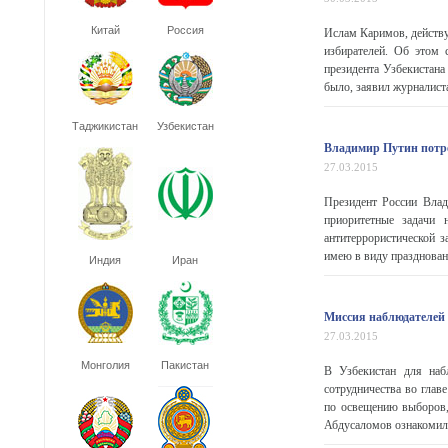
Китай
Россия
Ислам Каримов, действу
избирателей. Об этом 
президента Узбекистан
было, заявил журналиста
Таджикистан
Узбекистан
Владимир Путин потре
27.03.2015
Президент России Влад
приоритетные задачи 
антитеррористической 
имею в виду празднован
Индия
Иран
Миссия наблюдателей 
27.03.2015
Монголия
Пакистан
В Узбекистан для наб
сотрудничества во глав
по освещению выборов,
Абдусаломов ознакомил г