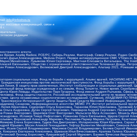
mail:
info@infoshos.ru
ре массовых коммуникаций, связи и
8 г.
язательна.
согласие редакции
иностранного агента:
щее Время, Azatliq Radiosi, PCE/PC, Сибирь.Реалии, Фактограф, Север.Реалии, Радио Св
ончич Дарья Александровна, Medusa Project, Первое антикоррупционное СМИ, VTimes.io, 
ария Михайловна, Лукьянова Юлия Сергеевна, Маетная Елизавета Витальевна, The Insid
ексей Евгеньевич, Общество с ограниченной ответственностью Телеканал Дождь, Петров 
н Роман Александрович, Великовский Дмитрий Александрович, Альтаир 2021, Ромашки мо
оратория социальных наук, Фонд по борьбе с коррупцией, Альянс врачей, НАСИЛИЮ.НЕТ, 
Гражданская инициатива против экологической преступности, Фонд борьбы с коррупцией,
чая Линия, В защиту прав заключенных, Институт глобализации и социальных движений,
тельный фонд помощи осужденным и их семьям, Фонд Тольятти, Новое время, Серебряная т
Центр Юрия Левады, Издательство Парк Гагарина, Фонд имени Андрея Рылькова, Сфера, 
еловека, Фонд защиты гласности, Российский исследовательский центр по правам челове
йствие, Центр независимых социологических исследований, Сутяжник, АКАДЕМИЯ ПО ПР
р Трансперенси Интернешнл-Р, Центр Защиты Прав Средств Массовой Информации, Институ
 академика Сахарова, Информационное агентство МЕМО. РУ, Институт региональной пресс
Лилия Айратовна, Сидорович Ольга Борисовна, Таранова Юлия Николаевна, Туровский Ал
а Ольга Андреевна, Дугин Сергей Георгиевич, Пивоваров Андрей Сергеевич, Писемский Е
в Роман Викторович, Шарипков Олег Викторович, Мальсагов Муса Асланович, Мошель Ири
ександровна, Исламов Тимур Рифгатович, Романова Ольга Евгеньевна, Щаров Сергей Але
льевич, Верховский Александр Маркович, Пислакова-Паркер Марина Петровна, Кочеткова
, Жемкова Елена Борисовна, Гудков Лев Дмитриевич, Илларионова Юлия Юрьевна, Саранг
Андрей Юрьевич, Мосин Алексей Геннадьевич, Гефтер Валентин Михайлович, Симонов Але
а, Исаев Сергей Владимирович, Максимов Сергей Владимирович, Беляев Сергей Иванович
 Кокорина Екатерина Алексеевна, Шуманов Илья Вячеславович, Арапова Галина Юрьевна
Литинский Леонид Борисович, Лукашевский Сергей Маркович, Бахмин Вячеслав Иванович,