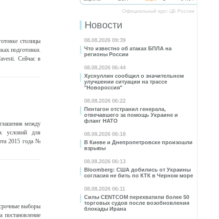
Официальный курс ЦБ России
Новости
08.08.2026 09:39
готовке столицы
Что известно об атаках БПЛА на
ках подготовки.
регионы России
vesti. Сейчас в
08.08.2026 06:44
Хуснуллин сообщил о значительном
улучшении ситуации на трассе
"Новороссия"
08.08.2026 06:22
Пентагон отстранил генерала,
отвечавшего за помощь Украине и
фланг НАТО
оглашения между
ых условий для
08.08.2026 06:18
рта 2015 года №
В Киеве и Днепропетровске произошли
взрывы
08.08.2026 06:13
Bloomberg: США добились от Украины
согласия не бить по КТК в Черном море
08.08.2026 06:11
Силы CENTCOM перехватили более 50
торговых судов после возобновления
осрочные выборы
блокады Ирана
а постановление