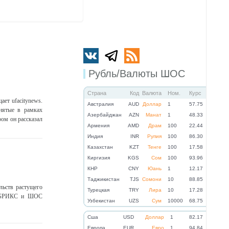
Рубль/Валюты ШОС
Страна
Код
Валюта
Ном.
Курс
ает ufacitynews.
Австралия
AUD
Доллар
1
57.75
инятые в рамках
Азербайджан
AZN
Манат
1
48.33
ром он рассказал
Армения
AMD
Драм
100
22.44
Индия
INR
Рупия
100
86.30
Казахстан
KZT
Тенге
100
17.58
Киргизия
KGS
Сом
100
93.96
КНР
CNY
Юань
1
12.17
Таджикистан
TJS
Сомони
10
88.85
ьств растущего
Турецкая
TRY
Лира
10
17.28
ны БРИКС и ШОС
Узбекистан
UZS
Сум
10000
68.75
Cша
USD
Доллар
1
82.17
Eвропа
EUR
Евро
1
94.84