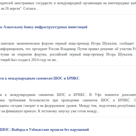
юдателей иностранных государств и международной организации на внеочередные вы
на 26 апреля". Согласн...
 к Азиатскому банку инфраструктурных инвестиций
зиатском экономическом форуме первый вице-премьер Игорь Шувалов, сообщает 
оинформировать, что президент России Владимир Путин принял решение об участии Ро
тупая на открытии форума, российский первый вице-премьер Игорь Шувалов. 
иций был создан в 2014 году по ин...
ится к международным саммитам ШОС и БРИКС
ится к международным саммитам ШОС и БРИКС. В Уфе появятся дополнит
аковы требования безопасности при проведении саммитов ШОС и БРИКС. О
защиты сегодня говорят и на федеральном уровне. Между тем, подготовка республики
 на финишную прямую. К тестовому запуску уже готов между...
 ШОС: Выборы в Узбекистане прошли без нарушений