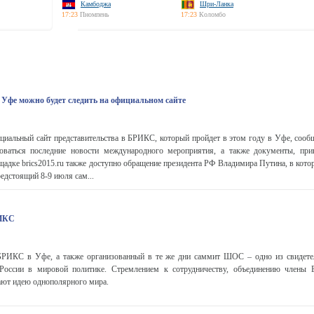
Камбоджа
Шри-Ланка
17:23
Пномпень
17:23
Коломбо
Уфе можно будет следить на официальном сайте
циальный сайт представительства в БРИКС, который пройдет в этом году в Уфе, сообщ
оваться последние новости международного мероприятия, а также документы, пр
адке brics2015.ru также доступно обращение президента РФ Владимира Путина, в кото
едстоящий 8-9 июля сам...
РИКС
РИКС в Уфе, а также организованный в те же дни саммит ШОС – одно из свидетел
России в мировой политике. Стремлением к сотрудничеству, объединению чле
ают идею однополярного мира.