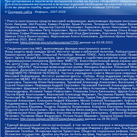
При цитировании и перепечатке материалов ссылка на портал «ИнфоШОС» обязательн
Для использования материалов в печатных изданиях необходимо письменное согласие
Если вы увидели ошибку, выделите ее мышкой и нажмите клавиши Ctrl+Enter
©
Создание сайта
- Инфорос, 2007-2026
* Реестр иностранных средств массовой информации, выполняющих функции иностранн
Голос Америки, Idel.Реалии, Кавказ.Реалии, Крым.Реалии, Телеканал Настоящее Время
Людмила Алексеевна, Маркелов Сергей Евгеньевич, Камалягин Денис Николаевич, Апах
Александрович, Маняхин Петр Борисович, Ярош Юлия Петровна, Чуракова Ольга Влади
Гройсман Софья Романовна, Рождественский Илья Дмитриевич, Апухтина Юлия Владимир
Шмагун Олеся Валентиновна, Мароховская Алеся Алексеевна, Долинина Ирина Никола
редактор 2021, Вега 2021
Источник:
https://minjust.gov.ru/ru/documents/7755/
данные на
03.09.2021
* Сведения реестра НКО, выполняющих функции иностранного агента:
Фонд защиты прав граждан Штаб, Институт права и публичной политики, Лаборатория
Гуманитарное действие, Открытый Петербург, Феникс ПЛЮС, Лига Избирателей, Правов
Крест, Центр Хасдей Ерушалаим, Центр поддержки и содействия развитию средств мас
информационных инициатив Действие, ВМЕСТЕ, Благотворительный фонд охраны здоров
Так, центр Сова, центр Анна, Проект Апрель, Самарская губерния, Эра здоровья, пр
защиты СИБАЛЬТ, Уральская правозащитная группа, Женщины Евразии, Рязанский Мемо
человека, Дальневосточный центр развития гражданских инициатив и социального пар
АКАДЕМИЯ ПО ПРАВАМ ЧЕЛОВЕКА, Частное учреждение Совета Министров северных стр
Массовой Информации, Институт развития прессы - Сибирь, Фонд поддержки свободы 
агентство МЕМО. РУ, Институт региональной прессы, Институт Развития Свободы Инф
Борисовна, Таранова Юлия Николаевна, Туровский Александр Алексеевич, Васильева 
Сергей Георгиевич, Пивоваров Андрей Сергеевич, Писемский Евгений Александрович,
Викторович, Шарипков Олег Викторович, Мальсагов Муса Асланович, Мошель Ирина Ар
Александровна, Исламов Тимур Рифгатович, Романова Ольга Евгеньевна, Щаров Серг
Паутов Юрий Анатольевич, Верховский Александр Маркович, Пислакова-Паркер Марина
Рачинский Ян Збигневич, Жемкова Елена Борисовна, Гудков Лев Дмитриевич, Иллари
Николай Алексеевич, Блинушов Андрей Юрьевич, Мосин Алексей Геннадьевич, Гефтер
Владимировна, Баженова Светлана Куприяновна, Исаев Сергей Владимирович, Максим
Буртина Елена Юрьевна, Гендель Людмила Залмановна, Кокорина Екатерина Алексеев
Подузов Сергей Васильевич, Протасова Ирина Вячеславовна, Литинский Леонид Борис
Добровольская Анна Дмитриевна, Королева Александра Евгеньевна, Смирнов Владими
Петрович, Полякова Мара Федоровна, Резник Генри Маркович, Захаров Герман Конста
Источник:
http://unro.minjust.ru/NKOForeignAgent.aspx
данные на
28.08.2021
* Единый федеральный список организаций, в том числе иностранных и международны
Высший военный Маджлисуль Шура, Конгресс народов Ичкерии и Дагестана, Аль-Каида, 
Движение Талибан, Исламская партия Туркестана, Общество социальных реформ, Общес
Исламское государство, Джабха аль-Нусра ли-Ахль аш-Шам, Народное ополчение имен