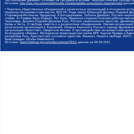
Чистопольский Джамаат, Рохнамо ба суи давлати исломи, Террористическое сообщест
Источник:
http://nac.gov.ru/terroristicheskie-i-ekstremistskie-organizacii-i-materialy.html
данные
* Перечень общественных объединений и религиозных организаций в отношении котор
Национал-большевистская партия, ВЕК РА, Рада земли Кубанской Духовно Родовой Де
Староверов-Инглингов, Нурджулар, К Богодержавию, Таблиги Джамаат, Русское наци
славян, Ат-Такфир Валь-Хиджра, Пит Буль, Национал-социалистическая рабочая парт
Череповца, Духовно-Родовая Держава Русь, Русское национальное единство, Древнер
Кровь и Честь, О свободе совести и о религиозных объединениях, Омская организаци
религиозная организация п. Боровский, Община Коренного Русского народа Щелковског
организация «Братство», Свидетели Иеговы, О противодействии экстремистской деяте
болельщиков «Фирма», Молодежная правозащитная группа МПГ, Курсом Правды и Единен
республика Русь, Арестантское уголовное единство, Башкорт, Нация и свобода, W.H.С
прав граждан, Штабы Навального
Источник:
https://minjust.gov.ru/ru/documents/7822/
данные на
06.08.2021