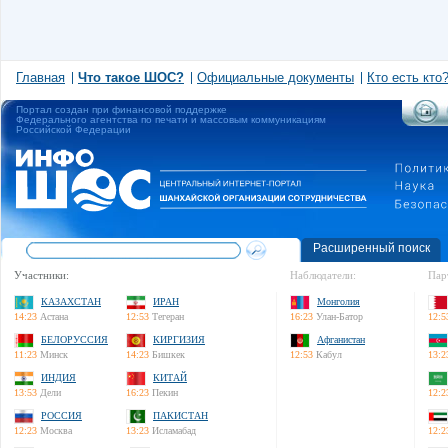
Главная
Что такое ШОС?
Официальные документы
Кто есть кто
Портал создан при финансовой поддержке
Федерального агентства по печати и массовым коммуникациям
Российской Федерации
Расширенный поиск
Участники:
Наблюдатели:
Пар
КАЗАХСТАН
ИРАН
Монголия
14:23
Астана
12:53
Тегеран
16:23
Улан-Батор
12:5
БЕЛОРУССИЯ
КИРГИЗИЯ
Афганистан
11:23
Минск
14:23
Бишкек
12:53
Кабул
13:2
ИНДИЯ
КИТАЙ
13:53
Дели
16:23
Пекин
12:2
РОССИЯ
ПАКИСТАН
12:23
Москва
13:23
Исламабад
12:2