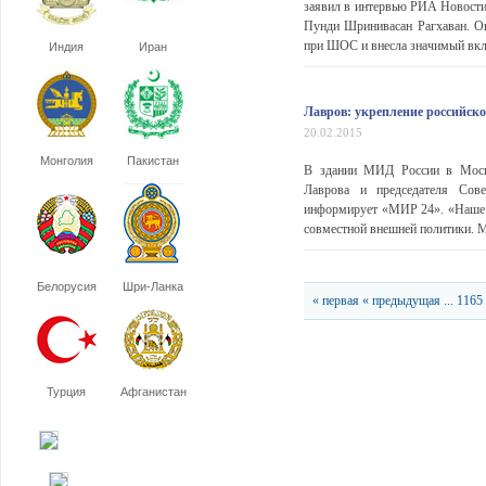
заявил в интервью РИА Новост
Пунди Шринивасан Рагхаван. Он
при ШОС и внесла значимый вкла
Индия
Иран
Лавров: укрепление российско
20.02.2015
Монголия
Пакистан
В здании МИД России в Москв
Лаврова и председателя Сове
информирует «МИР 24». «Наше п
совместной внешней политики. Мы
Белорусия
Шри-Ланка
« первая
« предыдущая
...
1165
Турция
Афганистан