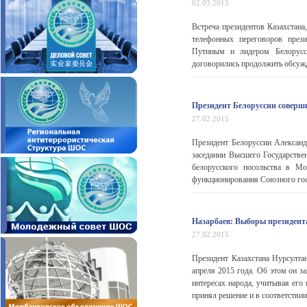
02.03.2015
Встреча президентов Казахстана
телефонных переговоров през
Путиным и лидером Белорусс
договорились продолжить обсужде
Президент Белоруссии соверши
27.02.2015
Президент Белоруссии Алексан
заседании Высшего Государстве
белорусского посольства в Мо
функционирования Союзного госу
Назарбаев: Выборы президента
27.02.2015
Президент Казахстана Нурсулта
апреля 2015 года. Об этом он з
интересах народа, учитывая его
принял решение и в соответствии