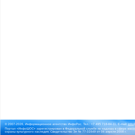
© 2007-2026, Информационное агентство ИнфоРос. Тел.: +7 495 718-84-11, E-mail:
info
Портал «ИнфоШОС» зарегистрирован в Федеральной службе по надзору в сфере массо
охраны культурного наследия. Свидетельство Эл № 77-31649 от 04 апреля 2008 г.