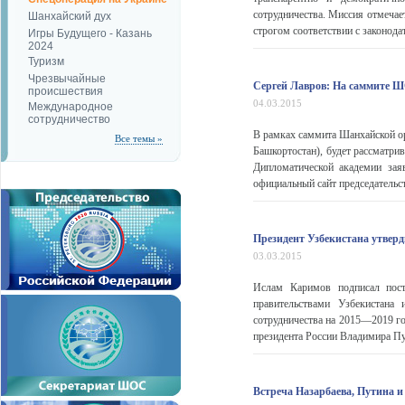
сотрудничества. Миссия отмечае
Шанхайский дух
строгом соответствии с законода
Игры Будущего - Казань
2024
Туризм
Чрезвычайные
Сергей Лавров: На саммите Ш
происшествия
04.03.2015
Международное
сотрудничество
В рамках саммита Шанхайской ор
Все темы »
Башкортостан), будет рассматри
Дипломатической академии зая
официальный сайт председательс
Президент Узбекистана утверд
03.03.2015
Ислам Каримов подписал пост
правительствами Узбекистана
сотрудничества на 2015—2019 го
президента России Владимира Пут
Встреча Назарбаева, Путина и