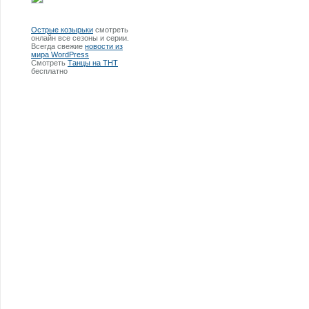
Острые козырьки
смотреть
онлайн все сезоны и серии.
Всегда свежие
новости из
мира WordPress
Смотреть
Танцы на ТНТ
бесплатно