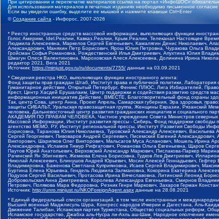
При цитировании и перепечатке материалов ссылка на портал «ИнфоШОС» обязательн
Для использования материалов в печатных изданиях необходимо письменное согласие
Если вы увидели ошибку, выделите ее мышкой и нажмите клавиши Ctrl+Enter
©
Создание сайта
- Инфорос, 2007-2026
* Реестр иностранных средств массовой информации, выполняющих функции иностранн
Голос Америки, Idel.Реалии, Кавказ.Реалии, Крым.Реалии, Телеканал Настоящее Время
Людмила Алексеевна, Маркелов Сергей Евгеньевич, Камалягин Денис Николаевич, Апах
Александрович, Маняхин Петр Борисович, Ярош Юлия Петровна, Чуракова Ольга Влади
Гройсман Софья Романовна, Рождественский Илья Дмитриевич, Апухтина Юлия Владимир
Шмагун Олеся Валентиновна, Мароховская Алеся Алексеевна, Долинина Ирина Никола
редактор 2021, Вега 2021
Источник:
https://minjust.gov.ru/ru/documents/7755/
данные на
03.09.2021
* Сведения реестра НКО, выполняющих функции иностранного агента:
Фонд защиты прав граждан Штаб, Институт права и публичной политики, Лаборатория
Гуманитарное действие, Открытый Петербург, Феникс ПЛЮС, Лига Избирателей, Правов
Крест, Центр Хасдей Ерушалаим, Центр поддержки и содействия развитию средств мас
информационных инициатив Действие, ВМЕСТЕ, Благотворительный фонд охраны здоров
Так, центр Сова, центр Анна, Проект Апрель, Самарская губерния, Эра здоровья, пр
защиты СИБАЛЬТ, Уральская правозащитная группа, Женщины Евразии, Рязанский Мемо
человека, Дальневосточный центр развития гражданских инициатив и социального пар
АКАДЕМИЯ ПО ПРАВАМ ЧЕЛОВЕКА, Частное учреждение Совета Министров северных стр
Массовой Информации, Институт развития прессы - Сибирь, Фонд поддержки свободы 
агентство МЕМО. РУ, Институт региональной прессы, Институт Развития Свободы Инф
Борисовна, Таранова Юлия Николаевна, Туровский Александр Алексеевич, Васильева 
Сергей Георгиевич, Пивоваров Андрей Сергеевич, Писемский Евгений Александрович,
Викторович, Шарипков Олег Викторович, Мальсагов Муса Асланович, Мошель Ирина Ар
Александровна, Исламов Тимур Рифгатович, Романова Ольга Евгеньевна, Щаров Серг
Паутов Юрий Анатольевич, Верховский Александр Маркович, Пислакова-Паркер Марина
Рачинский Ян Збигневич, Жемкова Елена Борисовна, Гудков Лев Дмитриевич, Иллари
Николай Алексеевич, Блинушов Андрей Юрьевич, Мосин Алексей Геннадьевич, Гефтер
Владимировна, Баженова Светлана Куприяновна, Исаев Сергей Владимирович, Максим
Буртина Елена Юрьевна, Гендель Людмила Залмановна, Кокорина Екатерина Алексеев
Подузов Сергей Васильевич, Протасова Ирина Вячеславовна, Литинский Леонид Борис
Добровольская Анна Дмитриевна, Королева Александра Евгеньевна, Смирнов Владими
Петрович, Полякова Мара Федоровна, Резник Генри Маркович, Захаров Герман Конста
Источник:
http://unro.minjust.ru/NKOForeignAgent.aspx
данные на
28.08.2021
* Единый федеральный список организаций, в том числе иностранных и международны
Высший военный Маджлисуль Шура, Конгресс народов Ичкерии и Дагестана, Аль-Каида, 
Движение Талибан, Исламская партия Туркестана, Общество социальных реформ, Общес
Исламское государство, Джабха аль-Нусра ли-Ахль аш-Шам, Народное ополчение имен