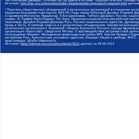
Чистопольский Джамаат, Рохнамо ба суи давлати исломи, Террористическое сообщест
Источник:
http://nac.gov.ru/terroristicheskie-i-ekstremistskie-organizacii-i-materialy.html
данные
* Перечень общественных объединений и религиозных организаций в отношении котор
Национал-большевистская партия, ВЕК РА, Рада земли Кубанской Духовно Родовой Де
Староверов-Инглингов, Нурджулар, К Богодержавию, Таблиги Джамаат, Русское наци
славян, Ат-Такфир Валь-Хиджра, Пит Буль, Национал-социалистическая рабочая парт
Череповца, Духовно-Родовая Держава Русь, Русское национальное единство, Древнер
Кровь и Честь, О свободе совести и о религиозных объединениях, Омская организаци
религиозная организация п. Боровский, Община Коренного Русского народа Щелковског
организация «Братство», Свидетели Иеговы, О противодействии экстремистской деяте
болельщиков «Фирма», Молодежная правозащитная группа МПГ, Курсом Правды и Единен
республика Русь, Арестантское уголовное единство, Башкорт, Нация и свобода, W.H.С
прав граждан, Штабы Навального
Источник:
https://minjust.gov.ru/ru/documents/7822/
данные на
06.08.2021