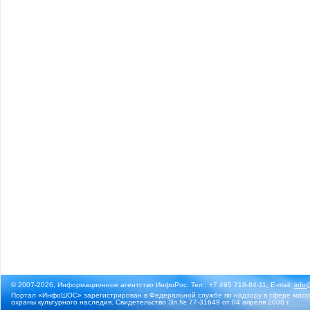
© 2007-2026, Информационное агентство ИнфоРос. Тел.: +7 495 718-84-11, E-mail:
info
Портал «ИнфоШОС» зарегистрирован в Федеральной службе по надзору в сфере массо
охраны культурного наследия. Свидетельство Эл № 77-31649 от 04 апреля 2008 г.