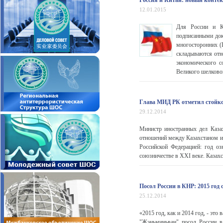
Россия и Китай: новый конте
12.01.2015
Для России и К
подписанными док
многосторонних (
складываются отн
экономического 
Великого шелково
Глава МИД РК отметил стойко
29.12.2014
Министр иностранных дел Казах
отношений между Казахстаном и
Российской Федерацией: год о
союзничестве в XXI веке. Казахс
Посол России в КНР: 2015 год
25.12.2014
«2015 год, как и 2014 год, - эт
"Жэньминьван" посол России в