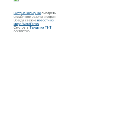
Острые козырьки
смотреть
онлайн все сезоны и серии.
Всегда свежие
новости из
мира WordPress
Смотреть
Танцы на ТНТ
бесплатно