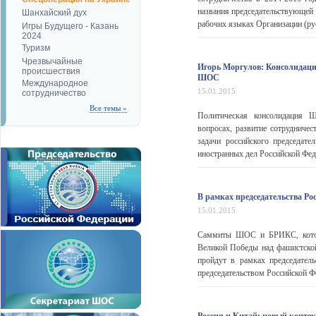
названия председательствующей 
Шанхайский дух
рабочих языках Организации (рус
Игры Будущего - Казань
2024
Туризм
Чрезвычайные
Игорь Моргулов: Консолидация
происшествия
ШОС
Международное
15.01.2015
сотрудничество
Все темы »
Политическая консолидация 
вопросах, развитие сотрудничес
задачи российского председате
иностранных дел Российской Фед
В рамках председательства Ро
15.01.2015
Саммиты ШОС и БРИКС, которы
Великой Победы над фашистской
пройдут в рамках председате
председательством Российской Ф