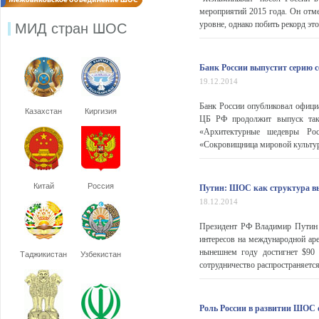
мероприятий 2015 года. Он отме
уровне, однако побить рекорд это
МИД стран ШОС
Банк России выпустит серию
19.12.2014
Банк России опубликовал офици
Казахстан
Киргизия
ЦБ РФ продолжит выпуск таки
«Архитектурные шедевры Рос
«Сокровищница мировой культуры
Китай
Россия
Путин: ШОС как структура вы
18.12.2014
Президент РФ Владимир Путин 
интересов на международной ар
нынешнем году достигнет $90 
Таджикистан
Узбекистан
сотрудничество распространяется
Роль России в развитии ШОС 