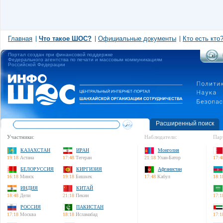
Главная
Что такое ШОС?
Официальные документы
Кто есть кто
Портал создан при финансовой поддержке
Федерального агентства по печати и массовым коммуникациям
Российской Федерации
Расширенный поиск
Участники:
Наблюдатели:
Пар
КАЗАХСТАН
ИРАН
Монголия
19:18
Астана
17:48
Тегеран
21:18
Улан-Батор
17:4
БЕЛОРУССИЯ
КИРГИЗИЯ
Афганистан
16:18
Минск
19:18
Бишкек
17:48
Кабул
18:1
ИНДИЯ
КИТАЙ
18:48
Дели
21:18
Пекин
17:1
РОССИЯ
ПАКИСТАН
17:18
Москва
18:18
Исламабад
17:1