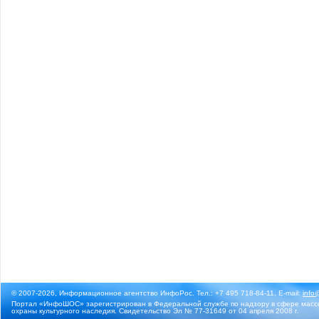
© 2007-2026, Информационное агентство ИнфоРос. Тел.: +7 495 718-84-11, E-mail:
info
Портал «ИнфоШОС» зарегистрирован в Федеральной службе по надзору в сфере массо
охраны культурного наследия. Свидетельство Эл № 77-31649 от 04 апреля 2008 г.