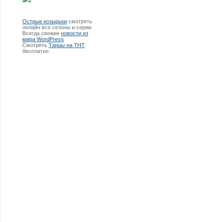
Острые козырьки
смотреть
онлайн все сезоны и серии.
Всегда свежие
новости из
мира WordPress
Смотреть
Танцы на ТНТ
бесплатно