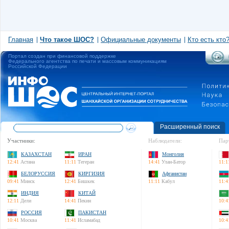
Главная
Что такое ШОС?
Официальные документы
Кто есть кто
Портал создан при финансовой поддержке
Федерального агентства по печати и массовым коммуникациям
Российской Федерации
Расширенный поиск
Участники:
Наблюдатели:
Пар
КАЗАХСТАН
ИРАН
Монголия
12:41
Астана
11:11
Тегеран
14:41
Улан-Батор
11:1
БЕЛОРУССИЯ
КИРГИЗИЯ
Афганистан
09:41
Минск
12:41
Бишкек
11:11
Кабул
11:4
ИНДИЯ
КИТАЙ
12:11
Дели
14:41
Пекин
10:4
РОССИЯ
ПАКИСТАН
10:41
Москва
11:41
Исламабад
10:4