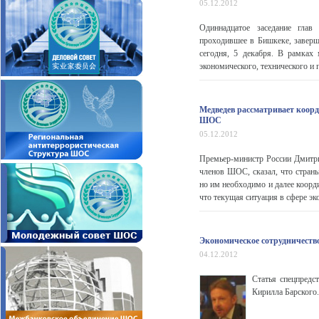
05.12.2012
Одиннадцатое заседание глав 
проходившее в Бишкеке, завер
сегодня, 5 декабря. В рамках
экономического, технического и
Медведев рассматривает коор
ШОС
05.12.2012
Премьер-министр России Дмитрий
членов ШОС, сказал, что стра
но им необходимо и далее коорд
что текущая ситуация в сфере эк
Экономическое сотрудничеств
04.12.2012
Статья спецпредс
Кирилла Барского.