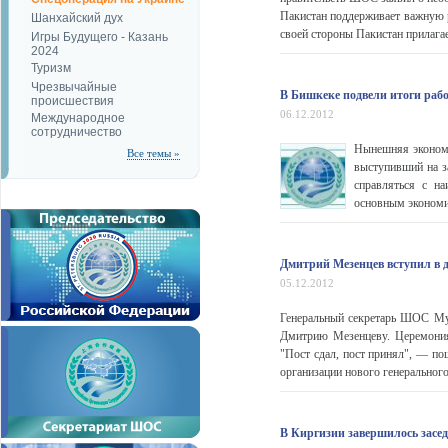
Пакистан поддерживает важную р
Шанхайский дух
своей стороны Пакистан прилагае
Игры Будущего - Казань
2024
Туризм
Чрезвычайные
В Бишкеке подвели итоги раб
происшествия
06.12.2012
Международное
сотрудничество
Нынешняя экономи
Все темы »
выступивший на з
справляться с на
основным экономич
Дмитрий Мезенцев вступил в 
05.12.2012
Генеральный секретарь ШОС Му
Дмитрию Мезенцеву. Церемония
"Пост сдал, пост принял", — п
организации нового генерального 
В Киргизии завершилось засе