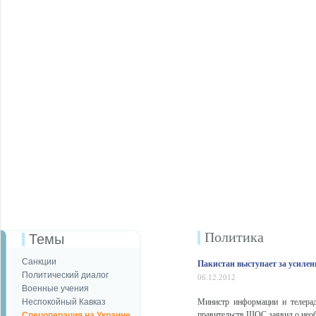
Политика
Темы
Санкции
Пакистан выступает за усилен
Политический диалог
06.12.2012
Военные учения
Неспокойный Кавказ
Министр информации и телерад
правительств ШОС заявил о необ
Спецоперация на Украине