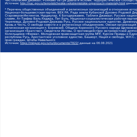
Чистопольский Джамаат, Рохнамо ба суи давлати исломи, Террористическое сообщест
Источник:
http://nac.gov.ru/terroristicheskie-i-ekstremistskie-organizacii-i-materialy.html
данные
* Перечень общественных объединений и религиозных организаций в отношении котор
Национал-большевистская партия, ВЕК РА, Рада земли Кубанской Духовно Родовой Де
Староверов-Инглингов, Нурджулар, К Богодержавию, Таблиги Джамаат, Русское наци
славян, Ат-Такфир Валь-Хиджра, Пит Буль, Национал-социалистическая рабочая парт
Череповца, Духовно-Родовая Держава Русь, Русское национальное единство, Древнер
Кровь и Честь, О свободе совести и о религиозных объединениях, Омская организаци
религиозная организация п. Боровский, Община Коренного Русского народа Щелковског
организация «Братство», Свидетели Иеговы, О противодействии экстремистской деяте
болельщиков «Фирма», Молодежная правозащитная группа МПГ, Курсом Правды и Единен
республика Русь, Арестантское уголовное единство, Башкорт, Нация и свобода, W.H.С
прав граждан, Штабы Навального
Источник:
https://minjust.gov.ru/ru/documents/7822/
данные на
06.08.2021