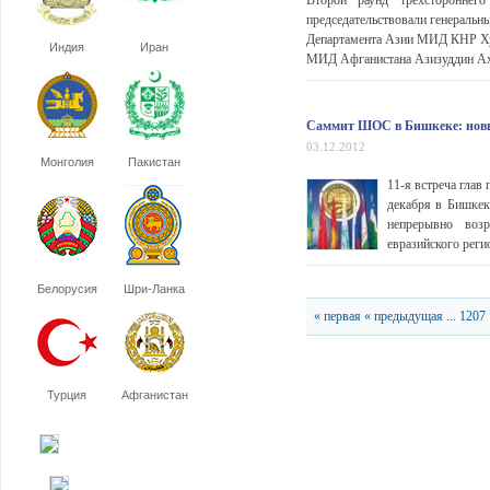
Второй раунд трехстороннего
председательствовали генеральн
Департамента Азии МИД КНР Хуан
Индия
Иран
МИД Афганистана Азизуддин Ахма
Саммит ШОС в Бишкеке: новы
03.12.2012
Монголия
Пакистан
11-я встреча глав
декабря в Бишкек
непрерывно возр
евразийского регио
Белорусия
Шри-Ланка
« первая
« предыдущая
...
1207
Турция
Афганистан