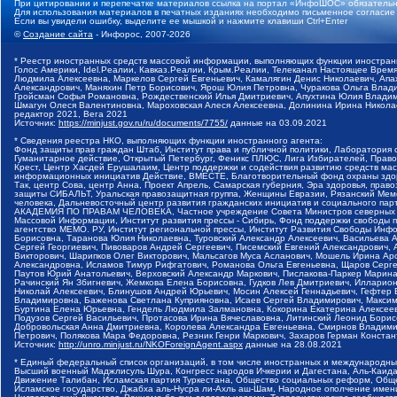
При цитировании и перепечатке материалов ссылка на портал «ИнфоШОС» обязательн
Для использования материалов в печатных изданиях необходимо письменное согласие
Если вы увидели ошибку, выделите ее мышкой и нажмите клавиши Ctrl+Enter
©
Создание сайта
- Инфорос, 2007-2026
* Реестр иностранных средств массовой информации, выполняющих функции иностранн
Голос Америки, Idel.Реалии, Кавказ.Реалии, Крым.Реалии, Телеканал Настоящее Время
Людмила Алексеевна, Маркелов Сергей Евгеньевич, Камалягин Денис Николаевич, Апах
Александрович, Маняхин Петр Борисович, Ярош Юлия Петровна, Чуракова Ольга Влади
Гройсман Софья Романовна, Рождественский Илья Дмитриевич, Апухтина Юлия Владимир
Шмагун Олеся Валентиновна, Мароховская Алеся Алексеевна, Долинина Ирина Никола
редактор 2021, Вега 2021
Источник:
https://minjust.gov.ru/ru/documents/7755/
данные на
03.09.2021
* Сведения реестра НКО, выполняющих функции иностранного агента:
Фонд защиты прав граждан Штаб, Институт права и публичной политики, Лаборатория
Гуманитарное действие, Открытый Петербург, Феникс ПЛЮС, Лига Избирателей, Правов
Крест, Центр Хасдей Ерушалаим, Центр поддержки и содействия развитию средств мас
информационных инициатив Действие, ВМЕСТЕ, Благотворительный фонд охраны здоров
Так, центр Сова, центр Анна, Проект Апрель, Самарская губерния, Эра здоровья, пр
защиты СИБАЛЬТ, Уральская правозащитная группа, Женщины Евразии, Рязанский Мемо
человека, Дальневосточный центр развития гражданских инициатив и социального пар
АКАДЕМИЯ ПО ПРАВАМ ЧЕЛОВЕКА, Частное учреждение Совета Министров северных стр
Массовой Информации, Институт развития прессы - Сибирь, Фонд поддержки свободы 
агентство МЕМО. РУ, Институт региональной прессы, Институт Развития Свободы Инф
Борисовна, Таранова Юлия Николаевна, Туровский Александр Алексеевич, Васильева 
Сергей Георгиевич, Пивоваров Андрей Сергеевич, Писемский Евгений Александрович,
Викторович, Шарипков Олег Викторович, Мальсагов Муса Асланович, Мошель Ирина Ар
Александровна, Исламов Тимур Рифгатович, Романова Ольга Евгеньевна, Щаров Серг
Паутов Юрий Анатольевич, Верховский Александр Маркович, Пислакова-Паркер Марина
Рачинский Ян Збигневич, Жемкова Елена Борисовна, Гудков Лев Дмитриевич, Иллари
Николай Алексеевич, Блинушов Андрей Юрьевич, Мосин Алексей Геннадьевич, Гефтер
Владимировна, Баженова Светлана Куприяновна, Исаев Сергей Владимирович, Максим
Буртина Елена Юрьевна, Гендель Людмила Залмановна, Кокорина Екатерина Алексеев
Подузов Сергей Васильевич, Протасова Ирина Вячеславовна, Литинский Леонид Борис
Добровольская Анна Дмитриевна, Королева Александра Евгеньевна, Смирнов Владими
Петрович, Полякова Мара Федоровна, Резник Генри Маркович, Захаров Герман Конста
Источник:
http://unro.minjust.ru/NKOForeignAgent.aspx
данные на
28.08.2021
* Единый федеральный список организаций, в том числе иностранных и международны
Высший военный Маджлисуль Шура, Конгресс народов Ичкерии и Дагестана, Аль-Каида, 
Движение Талибан, Исламская партия Туркестана, Общество социальных реформ, Общес
Исламское государство, Джабха аль-Нусра ли-Ахль аш-Шам, Народное ополчение имен