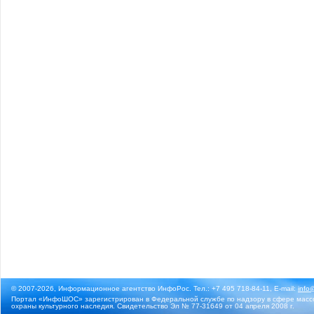
© 2007-2026, Информационное агентство ИнфоРос. Тел.: +7 495 718-84-11, E-mail:
info
Портал «ИнфоШОС» зарегистрирован в Федеральной службе по надзору в сфере массо
охраны культурного наследия. Свидетельство Эл № 77-31649 от 04 апреля 2008 г.