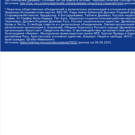
Чистопольский Джамаат, Рохнамо ба суи давлати исломи, Террористическое сообщест
Источник:
http://nac.gov.ru/terroristicheskie-i-ekstremistskie-organizacii-i-materialy.html
данные
* Перечень общественных объединений и религиозных организаций в отношении котор
Национал-большевистская партия, ВЕК РА, Рада земли Кубанской Духовно Родовой Де
Староверов-Инглингов, Нурджулар, К Богодержавию, Таблиги Джамаат, Русское наци
славян, Ат-Такфир Валь-Хиджра, Пит Буль, Национал-социалистическая рабочая парт
Череповца, Духовно-Родовая Держава Русь, Русское национальное единство, Древнер
Кровь и Честь, О свободе совести и о религиозных объединениях, Омская организаци
религиозная организация п. Боровский, Община Коренного Русского народа Щелковског
организация «Братство», Свидетели Иеговы, О противодействии экстремистской деяте
болельщиков «Фирма», Молодежная правозащитная группа МПГ, Курсом Правды и Единен
республика Русь, Арестантское уголовное единство, Башкорт, Нация и свобода, W.H.С
прав граждан, Штабы Навального
Источник:
https://minjust.gov.ru/ru/documents/7822/
данные на
06.08.2021