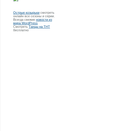
Острые козырьки
смотреть
онлайн все сезоны и серии.
Всегда свежие
новости из
мира WordPress
Смотреть
Танцы на ТНТ
бесплатно