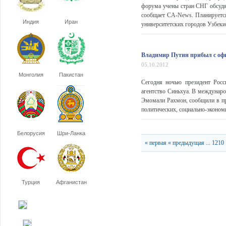
форума учены стран СНГ обсудят
сообщает CA-News. Планируется
Индия
Иран
университетских городов Узбекист
Владимир Путин прибыл с оф
05.10.2012
Монголия
Пакистан
Сегодня ночью президент Рос
агентство Синьхуа. В междунаро
Эмомали Рахмон, сообщили в пр
политических, социально-экономи
Белорусия
Шри-Ланка
« первая
« предыдущая
...
1210
Турция
Афганистан