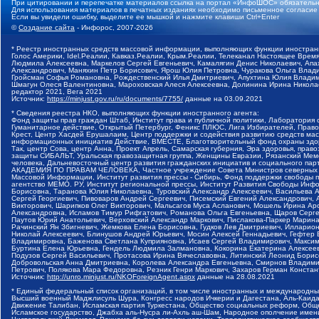
При цитировании и перепечатке материалов ссылка на портал «ИнфоШОС» обязательн
Для использования материалов в печатных изданиях необходимо письменное согласие
Если вы увидели ошибку, выделите ее мышкой и нажмите клавиши Ctrl+Enter
©
Создание сайта
- Инфорос, 2007-2026
* Реестр иностранных средств массовой информации, выполняющих функции иностранн
Голос Америки, Idel.Реалии, Кавказ.Реалии, Крым.Реалии, Телеканал Настоящее Время
Людмила Алексеевна, Маркелов Сергей Евгеньевич, Камалягин Денис Николаевич, Апах
Александрович, Маняхин Петр Борисович, Ярош Юлия Петровна, Чуракова Ольга Влади
Гройсман Софья Романовна, Рождественский Илья Дмитриевич, Апухтина Юлия Владимир
Шмагун Олеся Валентиновна, Мароховская Алеся Алексеевна, Долинина Ирина Никола
редактор 2021, Вега 2021
Источник:
https://minjust.gov.ru/ru/documents/7755/
данные на
03.09.2021
* Сведения реестра НКО, выполняющих функции иностранного агента:
Фонд защиты прав граждан Штаб, Институт права и публичной политики, Лаборатория
Гуманитарное действие, Открытый Петербург, Феникс ПЛЮС, Лига Избирателей, Правов
Крест, Центр Хасдей Ерушалаим, Центр поддержки и содействия развитию средств мас
информационных инициатив Действие, ВМЕСТЕ, Благотворительный фонд охраны здоров
Так, центр Сова, центр Анна, Проект Апрель, Самарская губерния, Эра здоровья, пр
защиты СИБАЛЬТ, Уральская правозащитная группа, Женщины Евразии, Рязанский Мемо
человека, Дальневосточный центр развития гражданских инициатив и социального пар
АКАДЕМИЯ ПО ПРАВАМ ЧЕЛОВЕКА, Частное учреждение Совета Министров северных стр
Массовой Информации, Институт развития прессы - Сибирь, Фонд поддержки свободы 
агентство МЕМО. РУ, Институт региональной прессы, Институт Развития Свободы Инф
Борисовна, Таранова Юлия Николаевна, Туровский Александр Алексеевич, Васильева 
Сергей Георгиевич, Пивоваров Андрей Сергеевич, Писемский Евгений Александрович,
Викторович, Шарипков Олег Викторович, Мальсагов Муса Асланович, Мошель Ирина Ар
Александровна, Исламов Тимур Рифгатович, Романова Ольга Евгеньевна, Щаров Серг
Паутов Юрий Анатольевич, Верховский Александр Маркович, Пислакова-Паркер Марина
Рачинский Ян Збигневич, Жемкова Елена Борисовна, Гудков Лев Дмитриевич, Иллари
Николай Алексеевич, Блинушов Андрей Юрьевич, Мосин Алексей Геннадьевич, Гефтер
Владимировна, Баженова Светлана Куприяновна, Исаев Сергей Владимирович, Максим
Буртина Елена Юрьевна, Гендель Людмила Залмановна, Кокорина Екатерина Алексеев
Подузов Сергей Васильевич, Протасова Ирина Вячеславовна, Литинский Леонид Борис
Добровольская Анна Дмитриевна, Королева Александра Евгеньевна, Смирнов Владими
Петрович, Полякова Мара Федоровна, Резник Генри Маркович, Захаров Герман Конста
Источник:
http://unro.minjust.ru/NKOForeignAgent.aspx
данные на
28.08.2021
* Единый федеральный список организаций, в том числе иностранных и международны
Высший военный Маджлисуль Шура, Конгресс народов Ичкерии и Дагестана, Аль-Каида, 
Движение Талибан, Исламская партия Туркестана, Общество социальных реформ, Общес
Исламское государство, Джабха аль-Нусра ли-Ахль аш-Шам, Народное ополчение имен