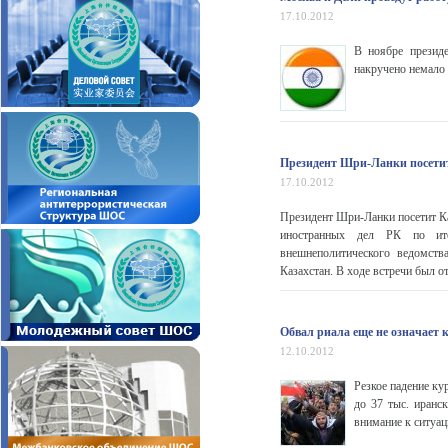
17.10.2012
В ноябре презид
накручено немало 
Президент Шри-Ланки посети
17.10.2012
Президент Шри-Ланки посетит Ка
иностранных дел РК по ито
внешнеполитического ведомст
Казахстан. В ходе встречи был о
Обвал риала еще не означает 
12.10.2012
Резкое падение ку
до 37 тыс. иранс
внимание к ситуац