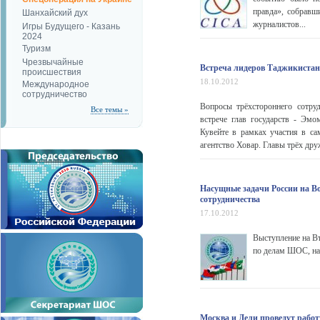
правда», собравш
Шанхайский дух
журналистов...
Игры Будущего - Казань
2024
Туризм
Чрезвычайные
Встреча лидеров Таджикистан
происшествия
18.10.2012
Международное
сотрудничество
Вопросы трёхстороннего сотр
Все темы »
встрече глав государств - Эм
Кувейте в рамках участия в са
агентство Ховар. Главы трёх др
Насущные задачи России на Во
сотрудничества
17.10.2012
Выступление на В
по делам ШОС, на
Москва и Дели проведут рабо