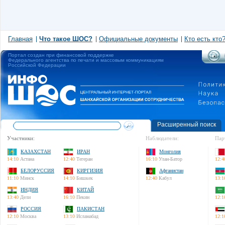
Главная
Что такое ШОС?
Официальные документы
Кто есть кто
Портал создан при финансовой поддержке
Федерального агентства по печати и массовым коммуникациям
Российской Федерации
Расширенный поиск
Участники:
Наблюдатели:
Пар
КАЗАХСТАН
ИРАН
Монголия
14:10
Астана
12:40
Тегеран
16:10
Улан-Батор
12:4
БЕЛОРУССИЯ
КИРГИЗИЯ
Афганистан
11:10
Минск
14:10
Бишкек
12:40
Кабул
13:1
ИНДИЯ
КИТАЙ
13:40
Дели
16:10
Пекин
12:1
РОССИЯ
ПАКИСТАН
12:10
Москва
13:10
Исламабад
12:1