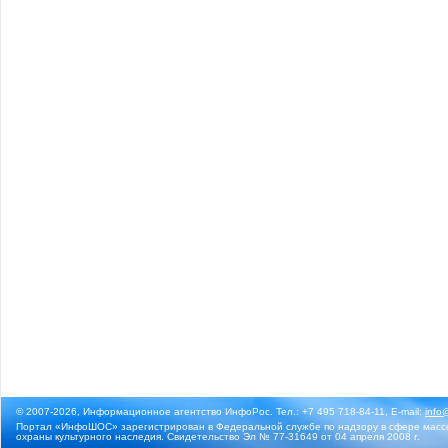
© 2007-2026, Информационное агентство ИнфоРос. Тел.: +7 495 718-84-11, E-mail:
info
Портал «ИнфоШОС» зарегистрирован в Федеральной службе по надзору в сфере массо
охраны культурного наследия. Свидетельство Эл № 77-31649 от 04 апреля 2008 г.