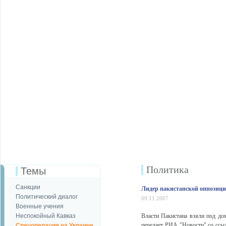
Политика
Темы
Санкции
Лидер пакистанской оппозици
Политический диалог
09.11.2007
Военные учения
Неспокойный Кавказ
Власти Пакистана взяли под дом
передает РИА "Новости" со ссыл
Спецоперация на Украине