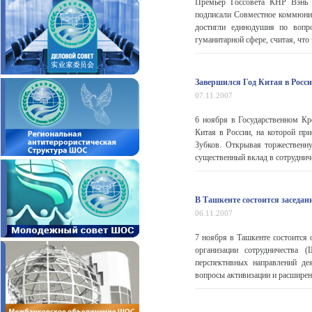
Премьер Госсовета КНР Вэнь 
подписали Совместное коммюнике
достигли единодушия по вопро
гуманитарной сфере, считая, что
Завершился Год Китая в Росс
07.11.2007
6 ноября в Государственном Кр
Китая в России, на которой пр
Зубков. Открывая торжественн
существенный вклад в сотрудниче
В Ташкенте состоится заседа
06.11.2007
7 ноября в Ташкенте состоится 
организации сотрудничества
перспективных направлений де
вопросы активизации и расширени