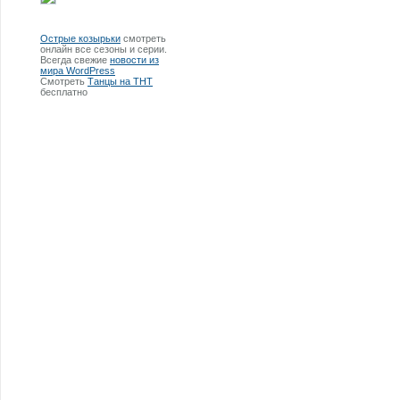
Острые козырьки
смотреть
онлайн все сезоны и серии.
Всегда свежие
новости из
мира WordPress
Смотреть
Танцы на ТНТ
бесплатно