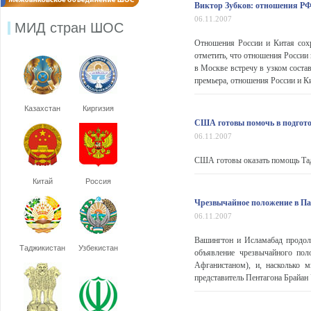
Виктор Зубков: отношения РФ
06.11.2007
МИД стран ШОС
Отношения России и Китая сохр
отметить, что отношения России 
в Москве встречу в узком сост
премьера, отношения России и Ки
Казахстан
Киргизия
США готовы помочь в подгот
06.11.2007
США готовы оказать помощь Тадж
Китай
Россия
Чрезвычайное положение в Па
06.11.2007
Вашингтон и Исламабад продолж
Таджикистан
Узбекистан
объявление чрезвычайного пол
Афганистаном), и, насколько 
представитель Пентагона Брайан