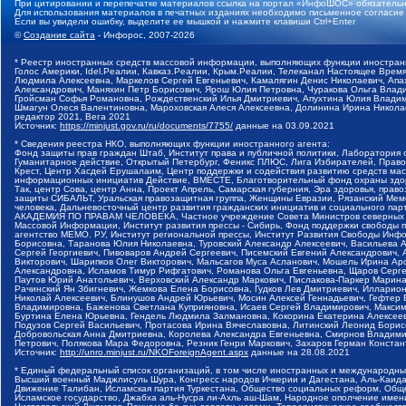
При цитировании и перепечатке материалов ссылка на портал «ИнфоШОС» обязательн
Для использования материалов в печатных изданиях необходимо письменное согласие
Если вы увидели ошибку, выделите ее мышкой и нажмите клавиши Ctrl+Enter
©
Создание сайта
- Инфорос, 2007-2026
* Реестр иностранных средств массовой информации, выполняющих функции иностранн
Голос Америки, Idel.Реалии, Кавказ.Реалии, Крым.Реалии, Телеканал Настоящее Время
Людмила Алексеевна, Маркелов Сергей Евгеньевич, Камалягин Денис Николаевич, Апах
Александрович, Маняхин Петр Борисович, Ярош Юлия Петровна, Чуракова Ольга Влади
Гройсман Софья Романовна, Рождественский Илья Дмитриевич, Апухтина Юлия Владимир
Шмагун Олеся Валентиновна, Мароховская Алеся Алексеевна, Долинина Ирина Никола
редактор 2021, Вега 2021
Источник:
https://minjust.gov.ru/ru/documents/7755/
данные на
03.09.2021
* Сведения реестра НКО, выполняющих функции иностранного агента:
Фонд защиты прав граждан Штаб, Институт права и публичной политики, Лаборатория
Гуманитарное действие, Открытый Петербург, Феникс ПЛЮС, Лига Избирателей, Правов
Крест, Центр Хасдей Ерушалаим, Центр поддержки и содействия развитию средств мас
информационных инициатив Действие, ВМЕСТЕ, Благотворительный фонд охраны здоров
Так, центр Сова, центр Анна, Проект Апрель, Самарская губерния, Эра здоровья, пр
защиты СИБАЛЬТ, Уральская правозащитная группа, Женщины Евразии, Рязанский Мемо
человека, Дальневосточный центр развития гражданских инициатив и социального пар
АКАДЕМИЯ ПО ПРАВАМ ЧЕЛОВЕКА, Частное учреждение Совета Министров северных стр
Массовой Информации, Институт развития прессы - Сибирь, Фонд поддержки свободы 
агентство МЕМО. РУ, Институт региональной прессы, Институт Развития Свободы Инф
Борисовна, Таранова Юлия Николаевна, Туровский Александр Алексеевич, Васильева 
Сергей Георгиевич, Пивоваров Андрей Сергеевич, Писемский Евгений Александрович,
Викторович, Шарипков Олег Викторович, Мальсагов Муса Асланович, Мошель Ирина Ар
Александровна, Исламов Тимур Рифгатович, Романова Ольга Евгеньевна, Щаров Серг
Паутов Юрий Анатольевич, Верховский Александр Маркович, Пислакова-Паркер Марина
Рачинский Ян Збигневич, Жемкова Елена Борисовна, Гудков Лев Дмитриевич, Иллари
Николай Алексеевич, Блинушов Андрей Юрьевич, Мосин Алексей Геннадьевич, Гефтер
Владимировна, Баженова Светлана Куприяновна, Исаев Сергей Владимирович, Максим
Буртина Елена Юрьевна, Гендель Людмила Залмановна, Кокорина Екатерина Алексеев
Подузов Сергей Васильевич, Протасова Ирина Вячеславовна, Литинский Леонид Борис
Добровольская Анна Дмитриевна, Королева Александра Евгеньевна, Смирнов Владими
Петрович, Полякова Мара Федоровна, Резник Генри Маркович, Захаров Герман Конста
Источник:
http://unro.minjust.ru/NKOForeignAgent.aspx
данные на
28.08.2021
* Единый федеральный список организаций, в том числе иностранных и международны
Высший военный Маджлисуль Шура, Конгресс народов Ичкерии и Дагестана, Аль-Каида, 
Движение Талибан, Исламская партия Туркестана, Общество социальных реформ, Общес
Исламское государство, Джабха аль-Нусра ли-Ахль аш-Шам, Народное ополчение имен