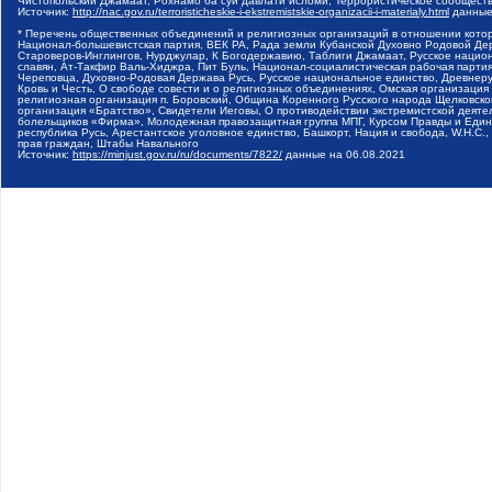
Чистопольский Джамаат, Рохнамо ба суи давлати исломи, Террористическое сообщест
Источник:
http://nac.gov.ru/terroristicheskie-i-ekstremistskie-organizacii-i-materialy.html
данные
* Перечень общественных объединений и религиозных организаций в отношении котор
Национал-большевистская партия, ВЕК РА, Рада земли Кубанской Духовно Родовой Де
Староверов-Инглингов, Нурджулар, К Богодержавию, Таблиги Джамаат, Русское наци
славян, Ат-Такфир Валь-Хиджра, Пит Буль, Национал-социалистическая рабочая парт
Череповца, Духовно-Родовая Держава Русь, Русское национальное единство, Древнер
Кровь и Честь, О свободе совести и о религиозных объединениях, Омская организаци
религиозная организация п. Боровский, Община Коренного Русского народа Щелковског
организация «Братство», Свидетели Иеговы, О противодействии экстремистской деяте
болельщиков «Фирма», Молодежная правозащитная группа МПГ, Курсом Правды и Единен
республика Русь, Арестантское уголовное единство, Башкорт, Нация и свобода, W.H.С
прав граждан, Штабы Навального
Источник:
https://minjust.gov.ru/ru/documents/7822/
данные на
06.08.2021