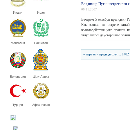
Владимир Путин встретился с
06.11.2007
Индия
Иран
Вечером 5 октября президент Р
Как заявил на встрече китайс
взаимодействия уже прошли пе
углублялось двустороннее полити
Монголия
Пакистан
« первая
« предыдущая
...
1402
Белорусия
Шри-Ланка
Турция
Афганистан