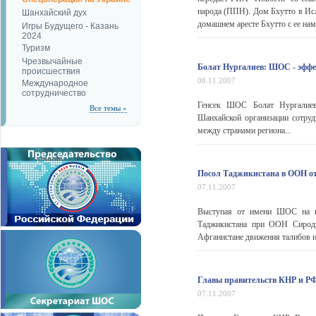
народа (ППН). Дом Бхутто в Ис
Шанхайский дух
домашнем аресте Бхутто с ее нам
Игры Будущего - Казань
2024
Туризм
Чрезвычайные
Болат Нургалиев: ШОС - эффе
происшествия
08.11.2007
Международное
сотрудничество
Генсек ШОС Болат Нургалиев 
Все темы »
Шанхайской организации сотруд
между странами региона...
Посол Таджикистана в ООН от
07.11.2007
Выступая от имени ШОС на пл
Таджикистана при ООН Сиродж
Афганистане движения талибов и
Главы правительств КНР и РФ
07.11.2007