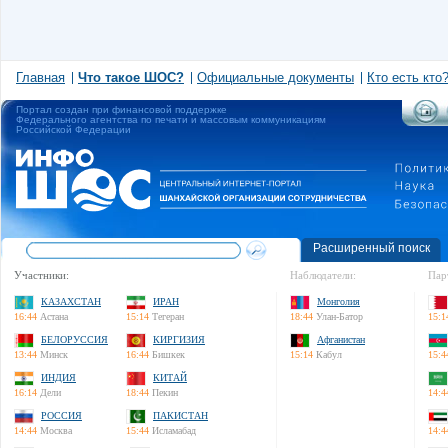
Главная
Что такое ШОС?
Официальные документы
Кто есть кто
Портал создан при финансовой поддержке
Федерального агентства по печати и массовым коммуникациям
Российской Федерации
Расширенный поиск
Участники:
Наблюдатели:
Пар
КАЗАХСТАН
ИРАН
Монголия
16:44
Астана
15:14
Тегеран
18:44
Улан-Батор
15:1
БЕЛОРУССИЯ
КИРГИЗИЯ
Афганистан
13:44
Минск
16:44
Бишкек
15:14
Кабул
15:4
ИНДИЯ
КИТАЙ
16:14
Дели
18:44
Пекин
14:4
РОССИЯ
ПАКИСТАН
14:44
Москва
15:44
Исламабад
14:4