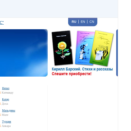
RU
EN
CN
С"
Непал
6
Катманду
Катар
6
Доха
Мальдивы
6
Мале
Турция
6
Анкара