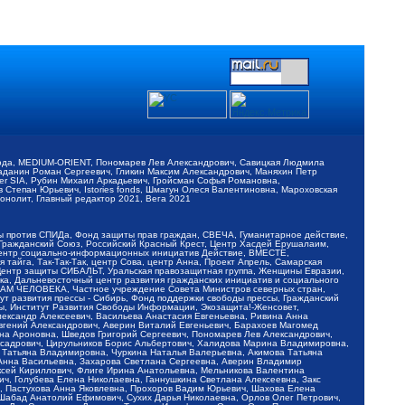
обода, MEDIUM-ORIENT, Пономарев Лев Александрович, Савицкая Людмила
Баданин Роман Сергеевич, Гликин Максим Александрович, Маняхин Петр
er SIA, Рубин Михаил Аркадьевич, Гройсман Софья Романовна,
Степан Юрьевич, Istories fonds, Шмагун Олеся Валентиновна, Мароховская
нолит, Главный редактор 2021, Вега 2021
Мы против СПИДа, Фонд защиты прав граждан, СВЕЧА, Гуманитарное действие,
 Гражданский Союз, Российский Красный Крест, Центр Хасдей Ерушалаим,
 Центр социально-информационных инициатив Действие, ВМЕСТЕ,
айга, Так-Так-Так, центр Сова, центр Анна, Проект Апрель, Самарская
Центр защиты СИБАЛЬТ, Уральская правозащитная группа, Женщины Евразии,
ка, Дальневосточный центр развития гражданских инициатив и социального
АВАМ ЧЕЛОВЕКА, Частное учреждение Совета Министров северных стран,
т развития прессы - Сибирь, Фонд поддержки свободы прессы, Гражданский
ы, Институт Развития Свободы Информации, Экозащита!-Женсовет,
ександр Алексеевич, Васильева Анастасия Евгеньевна, Ривина Анна
вгений Александрович, Аверин Виталий Евгеньевич, Барахоев Магомед
на Ароновна, Шведов Григорий Сергеевич, Пономарев Лев Александрович,
ксадрович, Цирульников Борис Альбертович, Халидова Марина Владимировна,
 Татьяна Владимировна, Чуркина Наталья Валерьевна, Акимова Татьяна
 Анна Васильевна, Захарова Светлана Сергеевна, Аверин Владимир
ксей Кириллович, Флиге Ирина Анатольевна, Мельникова Валентина
, Голубева Елена Николаевна, Ганнушкина Светлана Алексеевна, Закс
, Пастухова Анна Яковлевна, Прохоров Вадим Юрьевич, Шахова Елена
 Шабад Анатолий Ефимович, Сухих Дарья Николаевна, Орлов Олег Петрович,