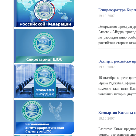
Генпрокуратура Кирги
19.10.2007
Генеральная прокурату
Акаева - Айдара, прохо
по расследованию особ
российская сторона отказ
Эксперт: российско-и
19.10.2007
10 октября в пресс-цен
Ирана Раджаба Сафарова.
саммита глав пяти Кас
новейшей истории двуст
Компартия Китая за с
18.10.2007
Развитие Китая предпо
четверг заместитель ди