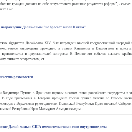
е больше граждан должны на себе почувствовать реальные результаты реформ", - сказа
ках 17-г...
 награждение Далай-ламы "не бросает вызов Китаю"
тских буддистов Далай-лама XIV был награжден высшей государственной наградо
ржественное награждение проходило в здании Капитолия в Вашингтоне в присутс
правительства и представителей конгресса. В Пекине это событие вызвало крайн
му считают сепаратистом, ст...
ничество развивается
и Владимира Путина в Иран стал первым визитом главы российского государства в эт
 В ходе пребывания в Тегеране президент России принял участие во Втором касп
ереговоры с Верховным руководителем Исламской Республики Иран аятоллой Сайедом
сламской Республики Иран Махмудом Ахмадинежадом...
изит Далай-ламы в США вмешательством в свои внутренние дела