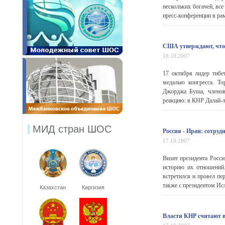
нескольких богачей, вс
пресс-конференции в рам
США утверждают, что
18.10.2007
17 октября лидер тибе
медалью конгресса. То
Джорджа Буша, членов 
реакцию: в КНР Далай-ла
МИД стран ШОС
Россия - Иран: сотруд
17.10.2007
Визит президента Росси
историю их отношений.
встретился и провел п
также с президентом И
Казахстан
Киргизия
Власти КНР считают в