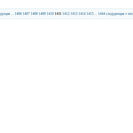
ыдущая
...
1406
1407
1408
1409
1410
1411
1412
1413
1414
1415
...
1444
следудющая »
пос