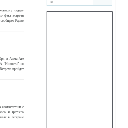
31
уховному лидеру
то факт встречи
 сообщает Радио
бря в Алма-Ате
ИА "Новости" со
Встреча пройдет
 соответствии с
ого и третьего
нных в Тегеране