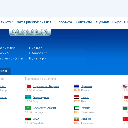
сть кто?
Дети рисуют сказки
О проекте
Контакты
Журнал "ИнфоШО
оиск
ли:
Партнеры по диалогу:
олия
Королевство Бахрейн
Армения
Батор
19:26
Манама
19:26
Ереван
19:2
нистан
Азербайджан
Египет
л
19:56
Баку
17:56
Каир
18:5
Саудовская Аравия
Кувейт
18:56
Эр-Рияд
18:56
Эль-Кувейт
18:5
ОАЭ
Мьянма
18:56
Абу-Даби
18:56
Нейпьидо
17:5