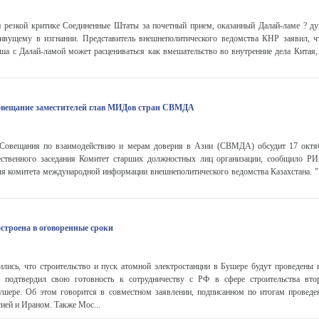
и резкой критике Соединенные Штаты за почетный прием, оказанный Далай-ламе ? д
живущему в изгнании. Представитель внешнеполитического ведомства КНР заявил, ч
ша с Далай-ламой может расцениваться как вмешательство во внутренние дела Китая,
совещание заместителей глав МИДов стран СВМДА
 Совещания по взаимодействию и мерам доверия в Азии (СВМДА) обсудит 17 октя
ственного заседания Комитет старших должностных лиц организации, сообщило Р
ля комитета международной информации внешнеполитического ведомства Казахстана. "
строена в оговоренные сроки
лись, что строительство и пуск атомной электростанции в Бушере будут проведены в
 подтвердил свою готовность к сотрудничеству с РФ в сфере строительства втор
шере. Об этом говорится в совместном заявлении, подписанном по итогам проведе
ией и Ираном. Также Мос...