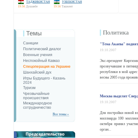
ТАДЖИКИСТАН
УЗБЕКИСТАН
19:56
Душанбе
19:56
Ташкент
Политика
Темы
Санкции
"Тема Акаева" поднят
Политический диалог
19.10.2007
Военные учения
Неспокойный Кавказ
Экс-президент Киргизи
прозвучавшие в пятницу
Спецоперация на Украине
республики в мой адрес 
Шанхайский дух
весны 2005 года прожива
Игры Будущего - Казань
2024
Туризм
Чрезвычайные
Москва выделит Сверд
происшествия
19.10.2007
Международное
сотрудничество
Для постройки новой в
Все темы »
миллиарда 100 миллион
октября принял участие
орган...