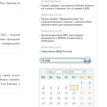
07.08.2026 06:21
л Чжу Чжисинь на
Трамп заявил, что ракеты Patriot нужны
не только Украине, но и самим США
06.08.2026 21:42
Путин вывел "Шереметьево" из
стратегического списка с целью снять
препятствие для приватизации
06.08.2026 21:39
й США - Золотой
Генпрокуратура ФРГ расследует
инцидента с БПЛА в аэропорту
твии президента
Лейпцига
е отрицательную
06.08.2026 16:23
Заявления МИД России
у страну за всю
Пн
Вт
Ср
Чт
Пт
Сб
Вс
ийском саммите,
1
2
 Али Хаменеи, а
3
4
5
6
7
8
9
10
11
12
13
14
15
16
17
18
19
20
21
22
23
24
25
26
27
28
29
30