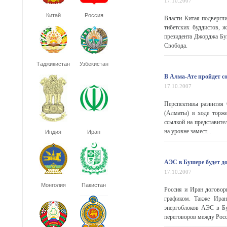
17.10.2007
Китай
Россия
Власти Китая подвергл
тибетских буддистов, 
президента Джорджа Бу
Свобода.
Таджикистан
Узбекистан
В Алма-Ате пройдет 
17.10.2007
Перспективы развития
(Алматы) в ходе торже
ссылкой на представите
на уровне замест...
Индия
Иран
АЭС в Бушере будет до
17.10.2007
Монголия
Пакистан
Россия и Иран договори
графиком. Также Иран
энергоблоков АЭС в Бу
переговоров между Росс