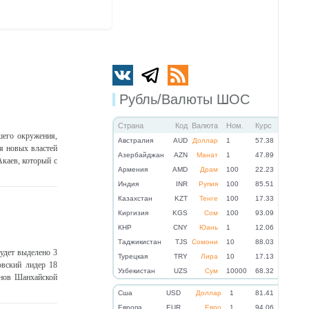
Рубль/Валюты ШОС
Страна
Код
Валюта
Ном.
Курс
шего окружения,
Австралия
AUD
Доллар
1
57.38
я новых властей
Азербайджан
AZN
Манат
1
47.89
Акаев, который с
Армения
AMD
Драм
100
22.23
Индия
INR
Рупия
100
85.51
Казахстан
KZT
Тенге
100
17.33
Киргизия
KGS
Сом
100
93.09
КНР
CNY
Юань
1
12.06
Таджикистан
TJS
Сомони
10
88.03
удет выделено 3
Турецкая
TRY
Лира
10
17.13
овский лидер 18
Узбекистан
UZS
Сум
10000
68.32
енов Шанхайской
Cша
USD
Доллар
1
81.41
Eвропа
EUR
Евро
1
94.06