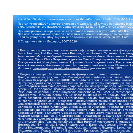
© 2007-2026, Информационное агентство ИнфоРос. Тел.: +7 495 718-84-11, E-
Портал «ИнфоШОС» зарегистрирован в Федеральной службе по надзору в сфе
охраны культурного наследия. Свидетельство Эл № 77-31649 от 04 апреля 200
При цитировании и перепечатке материалов ссылка на портал «ИнфоШОС» об
Для использования материалов в печатных изданиях необходимо письменное 
Если вы увидели ошибку, выделите ее мышкой и нажмите клавиши Ctrl+Enter
©
Создание сайта
- Инфорос, 2007-2026
* Реестр иностранных средств массовой информации, выполняющих функции 
Голос Америки, Idel.Реалии, Кавказ.Реалии, Крым.Реалии, Телеканал Настоя
Алексеевна, Маркелов Сергей Евгеньевич, Камалягин Денис Николаевич, Апах
Борисович, Ярош Юлия Петровна, Чуракова Ольга Владимировна, Железнова М
Рождественский Илья Дмитриевич, Апухтина Юлия Владимировна, Постернак Ал
Алеся Алексеевна, Долинина Ирина Николаевна, Шлейнов Роман Юрьевич, Ани
Источник:
https://minjust.gov.ru/ru/documents/7755/
данные на
03.09.2021
* Сведения реестра НКО, выполняющих функции иностранного агента:
Фонд защиты прав граждан Штаб, Институт права и публичной политики, Лаб
Открытый Петербург, Феникс ПЛЮС, Лига Избирателей, Правовая инициатива, 
Центр поддержки и содействия развитию средств массовой информации, Горя
Благотворительный фонд охраны здоровья и защиты прав граждан, Благотвори
губерния, Эра здоровья, правозащитное общество Мемориал, Аналитический 
Рязанский Мемориал, Екатеринбургское общество МЕМОРИАЛ, Институт прав ч
партнерства, Пермский региональный правозащитный центр, Гражданское де
Центр развития некоммерческих организаций, Гражданское содействие, Цент
контроль, Человек и Закон, Общественная комиссия по сохранению наследия
Общественный вердикт, Евразийская антимонопольная ассоциация, Чанышева 
Валерьевна, Бурдина Юлия Владимировна, Бойко Анатолий Николаевич, Гусев
Бекханович, Шевченко Дмитрий Александрович, Жданов Иван Юрьевич, Рубано
Каргалицкий Борис Юльевич, Созаев Валерий Валерьевич, Исакова Ирина Ал
Людевиг Марина Зариевна, Федотова Галина Анатольевна, Паутов Юрий Анато
Николаевна, Золотарева Екатерина Александровна, Рачинский Ян Збигневич
Анатольевич, Щур Татьяна Михайловна, Щур Николай Алексеевич, Блинушов 
Дмитриевна, Вититинова Елена Владимировна, Баженова Светлана Куприяновн
Елена Владимировна, Буртина Елена Юрьевна, Гендель Людмила Залмановна,
Владимировна, Подузов Сергей Васильевич, Протасова Ирина Вячеславовна, 