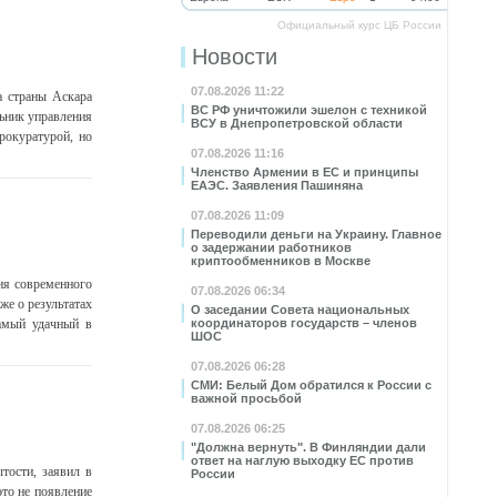
Официальный курс ЦБ России
Новости
07.08.2026 11:22
а страны Аскара
ВС РФ уничтожили эшелон с техникой
льник управления
ВСУ в Днепропетровской области
рокуратурой, но
07.08.2026 11:16
Членство Армении в ЕС и принципы
ЕАЭС. Заявления Пашиняна
07.08.2026 11:09
Переводили деньги на Украину. Главное
о задержании работников
криптообменников в Москве
ия современного
07.08.2026 06:34
же о результатах
О заседании Совета национальных
самый удачный в
координаторов государств – членов
ШОС
07.08.2026 06:28
СМИ: Белый Дом обратился к России с
важной просьбой
07.08.2026 06:25
"Должна вернуть". В Финляндии дали
ответ на наглую выходку ЕС против
тости, заявил в
России
то не появление