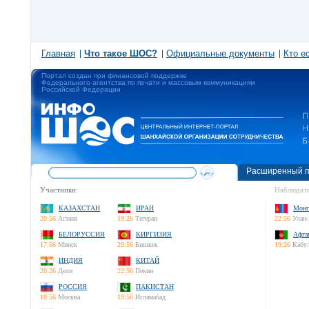
Главная
Что такое ШОС?
Официальные документы
Кто е
Портал создан при финансовой поддержке
Федерального агентства по печати и массовым коммуникациям
Российской Федерации
Расширенный п
Участники:
Наблюдате
КАЗАХСТАН
ИРАН
Монг
20:56
Астана
19:26
Тегеран
22:56
Улан-
БЕЛОРУССИЯ
КИРГИЗИЯ
Афга
17:56
Минск
20:56
Бишкек
19:26
Кабу
ИНДИЯ
КИТАЙ
20:26
Дели
22:56
Пекин
РОССИЯ
ПАКИСТАН
18:56
Москва
19:56
Исламабад