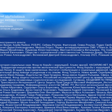
mail:
info@infoshos.ru
ре массовых коммуникаций, связи и
8 г.
язательна.
согласие редакции
иностранного агента:
щее Время, Azatliq Radiosi, PCE/PC, Сибирь.Реалии, Фактограф, Север.Реалии, Радио Св
ончич Дарья Александровна, Medusa Project, Первое антикоррупционное СМИ, VTimes.io, 
ария Михайловна, Лукьянова Юлия Сергеевна, Маетная Елизавета Витальевна, The Insid
ексей Евгеньевич, Общество с ограниченной ответственностью Телеканал Дождь, Петров 
н Роман Александрович, Великовский Дмитрий Александрович, Альтаир 2021, Ромашки мо
оратория социальных наук, Фонд по борьбе с коррупцией, Альянс врачей, НАСИЛИЮ.НЕТ, 
Гражданская инициатива против экологической преступности, Фонд борьбы с коррупцией,
чая Линия, В защиту прав заключенных, Институт глобализации и социальных движений,
тельный фонд помощи осужденным и их семьям, Фонд Тольятти, Новое время, Серебряная т
Центр Юрия Левады, Издательство Парк Гагарина, Фонд имени Андрея Рылькова, Сфера, 
еловека, Фонд защиты гласности, Российский исследовательский центр по правам челове
йствие, Центр независимых социологических исследований, Сутяжник, АКАДЕМИЯ ПО ПР
р Трансперенси Интернешнл-Р, Центр Защиты Прав Средств Массовой Информации, Институ
 академика Сахарова, Информационное агентство МЕМО. РУ, Институт региональной пресс
Лилия Айратовна, Сидорович Ольга Борисовна, Таранова Юлия Николаевна, Туровский Ал
а Ольга Андреевна, Дугин Сергей Георгиевич, Пивоваров Андрей Сергеевич, Писемский Е
в Роман Викторович, Шарипков Олег Викторович, Мальсагов Муса Асланович, Мошель Ири
ександровна, Исламов Тимур Рифгатович, Романова Ольга Евгеньевна, Щаров Сергей Але
льевич, Верховский Александр Маркович, Пислакова-Паркер Марина Петровна, Кочеткова
, Жемкова Елена Борисовна, Гудков Лев Дмитриевич, Илларионова Юлия Юрьевна, Саранг
Андрей Юрьевич, Мосин Алексей Геннадьевич, Гефтер Валентин Михайлович, Симонов Але
а, Исаев Сергей Владимирович, Максимов Сергей Владимирович, Беляев Сергей Иванович
 Кокорина Екатерина Алексеевна, Шуманов Илья Вячеславович, Арапова Галина Юрьевна
Литинский Леонид Борисович, Лукашевский Сергей Маркович, Бахмин Вячеслав Иванович,