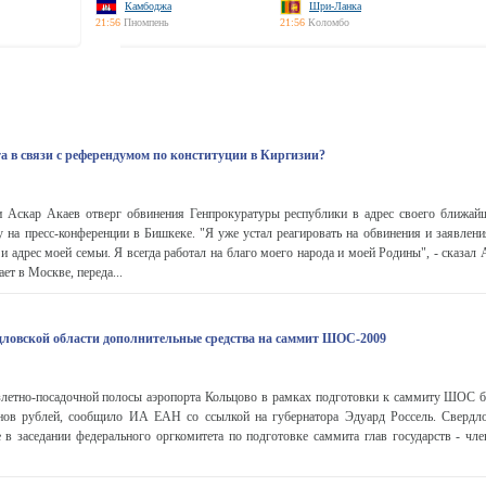
Камбоджа
Шри-Ланка
21:56
Пномпень
21:56
Коломбо
а в связи с референдумом по конституции в Киргизии?
и Аскар Акаев отверг обвинения Генпрокуратуры республики в адрес своего ближай
 на пресс-конференции в Бишкеке. "Я уже устал реагировать на обвинения и заявлени
и адрес моей семьи. Я всегда работал на благо моего народа и моей Родины", - сказал 
ет в Москве, переда...
ловской области дополнительные средства на саммит ШОС-2009
злетно-посадочной полосы аэропорта Кольцово в рамках подготовки к саммиту ШОС б
ов рублей, сообщило ИА ЕАН со ссылкой на губернатора Эдуард Россель. Свердл
 в заседании федерального оргкомитета по подготовке саммита глав государств - чл