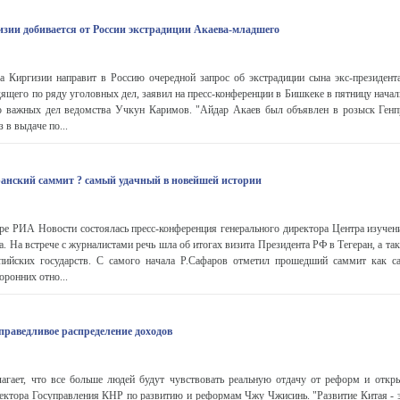
зии добивается от России экстрадиции Акаева-младшего
ра Киргизии направит в Россию очередной запрос об экстрадиции сына экс-президент
дящего по ряду уголовных дел, заявил на пресс-конференции в Бишкеке в пятницу нача
о важных дел ведомства Учкун Каримов. "Айдар Акаев был объявлен в розыск Генп
 в выдаче по...
ранский саммит ? самый удачный в новейшей истории
тре РИА Новости состоялась пресс-конференция генерального директора Центра изучен
 На встрече с журналистами речь шла об итогах визита Президента РФ в Тегеран, а так
пийских государств. С самого начала Р.Сафаров отметил прошедший саммит как 
оронних отно...
праведливое распределение доходов
лагает, что все больше людей будут чувствовать реальную отдачу от реформ и откры
ректора Госуправления КНР по развитию и реформам Чжу Чжисинь. "Развитие Китая - э