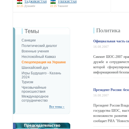
ТАДЖИКИСТАН
УЗБЕКИСТАН
22:25
Душанбе
22:25
Ташкент
Политика
Темы
Санкции
Официальная часть с
Политический диалог
16.08.2007
Военные учения
Неспокойный Кавказ
Саммит ШОС-2007 практи
дружбе и сотрудничес
Спецоперация на Украине
которой сформулиров
Шанхайский дух
информационной безопас
Игры Будущего - Казань
2024
Туризм
Чрезвычайные
Президент России: бе
происшествия
16.08.2007
Международное
сотрудничество
Президент России Влади
Все темы »
государства ШОС, выст
возможности развития 
сообщает РИА "Новост