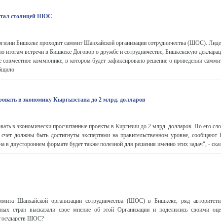
 стал столицей ШОС
иргизии Бишкеке проходит саммит Шанхайской организации сотрудничества (ШОС). Лиде
о итогам встречи в Бишкеке Договор о дружбе и сотрудничестве, Бишкекскую декларац
е совместное коммюнике, в котором будет зафиксировано решение о проведении саммит
общило
ровать в экономику Кыргызстана до 2 млрд. долларов
овать в экономически просчитанные проекты в Киргизии до 2 млрд. долларов. По его сл
т счет должны быть достигнуты экспертами на правительственном уровне, сообщают
ча в двустороннем формате будет также полезной для решения именно этих задач", - сказ
ммита Шанхайской организации сотрудничества (ШОС) в Бишкеке, ряд авторитетн
чных стран высказали свое мнение об этой Организации и поделились своими оце
 государств ШОС?