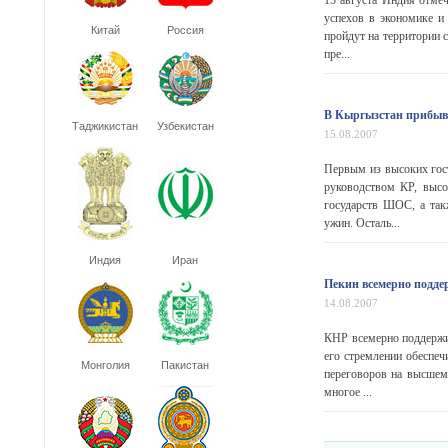
15 августа Индия отме
успехов в экономике и
Китай
Россия
пройдут на территории 
пре...
В Кыргызстан прибы
Таджикистан
Узбекистан
15.08.2007
Первым из высоких гос
руководством КР, высо
государств ШОС, а так
ужин. Осталь...
Индия
Иран
Пекин всемерно подде
14.08.2007
КНР всемерно поддержив
его стремлении обеспеч
Монголия
Пакистан
переговоров на высшем
многое ...