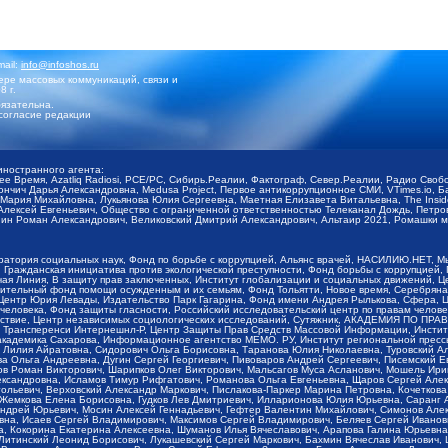
mail:
info@infoshos.ru
ре массовых коммуникаций, связи и
8 г.
язательна.
согласие редакции
иностранного агента:
щее Время, Azatliq Radiosi, PCE/PC, Сибирь.Реалии, Фактограф, Север.Реалии, Радио Св
ончич Дарья Александровна, Medusa Project, Первое антикоррупционное СМИ, VTimes.io, 
ария Михайловна, Лукьянова Юлия Сергеевна, Маетная Елизавета Витальевна, The Insid
ексей Евгеньевич, Общество с ограниченной ответственностью Телеканал Дождь, Петров 
н Роман Александрович, Великовский Дмитрий Александрович, Альтаир 2021, Ромашки мо
оратория социальных наук, Фонд по борьбе с коррупцией, Альянс врачей, НАСИЛИЮ.НЕТ, 
Гражданская инициатива против экологической преступности, Фонд борьбы с коррупцией,
чая Линия, В защиту прав заключенных, Институт глобализации и социальных движений,
тельный фонд помощи осужденным и их семьям, Фонд Тольятти, Новое время, Серебряная т
Центр Юрия Левады, Издательство Парк Гагарина, Фонд имени Андрея Рылькова, Сфера, 
еловека, Фонд защиты гласности, Российский исследовательский центр по правам челове
йствие, Центр независимых социологических исследований, Сутяжник, АКАДЕМИЯ ПО ПР
р Трансперенси Интернешнл-Р, Центр Защиты Прав Средств Массовой Информации, Институ
 академика Сахарова, Информационное агентство МЕМО. РУ, Институт региональной пресс
Лилия Айратовна, Сидорович Ольга Борисовна, Таранова Юлия Николаевна, Туровский Ал
а Ольга Андреевна, Дугин Сергей Георгиевич, Пивоваров Андрей Сергеевич, Писемский Е
в Роман Викторович, Шарипков Олег Викторович, Мальсагов Муса Асланович, Мошель Ири
ександровна, Исламов Тимур Рифгатович, Романова Ольга Евгеньевна, Щаров Сергей Але
льевич, Верховский Александр Маркович, Пислакова-Паркер Марина Петровна, Кочеткова
, Жемкова Елена Борисовна, Гудков Лев Дмитриевич, Илларионова Юлия Юрьевна, Саранг
Андрей Юрьевич, Мосин Алексей Геннадьевич, Гефтер Валентин Михайлович, Симонов Але
а, Исаев Сергей Владимирович, Максимов Сергей Владимирович, Беляев Сергей Иванович
 Кокорина Екатерина Алексеевна, Шуманов Илья Вячеславович, Арапова Галина Юрьевна
Литинский Леонид Борисович, Лукашевский Сергей Маркович, Бахмин Вячеслав Иванович,