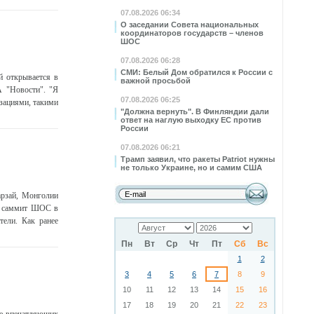
07.08.2026 06:34
О заседании Совета национальных
координаторов государств – членов
ШОС
07.08.2026 06:28
СМИ: Белый Дом обратился к России с
й открывается в
важной просьбой
А "Новости". "Я
07.08.2026 06:25
изациями, такими
"Должна вернуть". В Финляндии дали
ответ на наглую выходку ЕС против
России
07.08.2026 06:21
Трамп заявил, что ракеты Patriot нужны
не только Украине, но и самим США
арзай, Монголии
на саммит ШОС в
тели. Как ранее
Пн
Вт
Ср
Чт
Пт
Сб
Вс
1
2
3
4
5
6
7
8
9
10
11
12
13
14
15
16
17
18
19
20
21
22
23