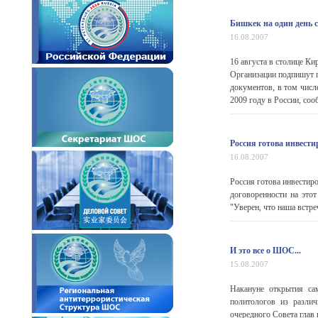
Бишкек на один день
16.08.2007
16 августа в столице К
Организации подпишут п
документов, в том числ
2009 году в России, со
Россия готова инвести
16.08.2007
Россия готова инвестир
договоренности на это
"Уверен, что наша встре
И это все о ШОС...
15.08.2007
Накануне открытия са
политологов из разли
очередного Совета глав