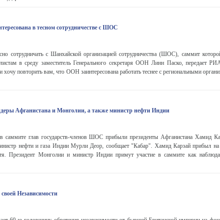
тересована в тесном сотрудничестве с ШОС
сно сотрудничать с Шанхайской организацией сотрудничества (ШОС), саммит которо
листам в среду заместитель Генерального секретаря ООН Линн Паско, передает РИ
 и хочу повторить вам, что ООН заинтересована работать теснее с региональными орган
деры Афганистана и Монголии, а также министр нефти Индии
в саммите глав государств-членов ШОС прибыли президенты Афганистана Хамид К
нистр нефти и газа Индии Мурли Деор, сообщает "Кабар". Хамид Карзай прибыл 
стя. Президент Монголии и министр Индии примут участие в саммите как наблюда
 своей Независимости