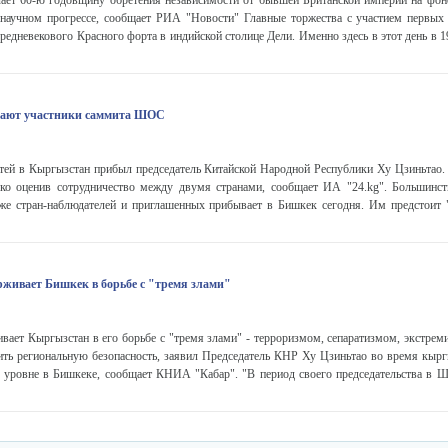
чает 60-ю годовщину обретения независимости от бывшей Британской империи на фо
 научном прогрессе, сообщает РИА "Новости" Главные торжества с участием первых 
средневекового Красного форта в индийской столице Дели. Именно здесь в этот день в 
вают участники саммита ШОС
тей в Кыргызстан прибыл председатель Китайской Народной Республики Ху Цзиньтао. 
ко оценив сотрудничество между двумя странами, сообщает ИА "24.kg". Большинст
же стран-наблюдателей и приглашенных прибывает в Бишкек сегодня. Им предстоит
рживает Бишкек в борьбе с "тремя злами"
ает Кыргызстан в его борьбе с "тремя злами" - терроризмом, сепаратизмом, экстреми
ить региональную безопасность, заявил Председатель КНР Ху Цзиньтао во время кырг
 уровне в Бишкеке, сообщает КНИА "Кабар". "В период своего председательства в