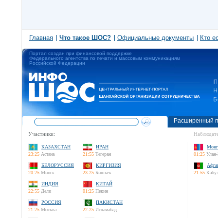
Главная
Что такое ШОС?
Официальные документы
Кто е
Портал создан при финансовой поддержке
Федерального агентства по печати и массовым коммуникациям
Российской Федерации
Расширенный п
Участники:
Наблюдате
КАЗАХСТАН
ИРАН
Монг
23:25
Астана
21:55
Тегеран
01:25
Улан-
БЕЛОРУССИЯ
КИРГИЗИЯ
Афга
20:25
Минск
23:25
Бишкек
21:55
Кабу
ИНДИЯ
КИТАЙ
22:55
Дели
01:25
Пекин
РОССИЯ
ПАКИСТАН
21:25
Москва
22:25
Исламабад