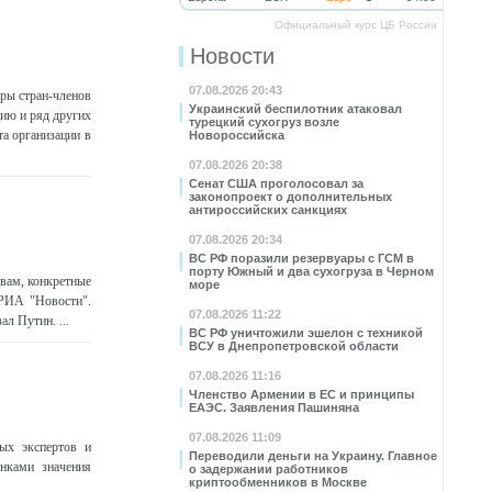
Официальный курс ЦБ России
Новости
07.08.2026 20:43
ры стран-членов
Украинский беспилотник атаковал
ию и ряд других
турецкий сухогруз возле
а организации в
Новороссийска
07.08.2026 20:38
Сенат США проголосовал за
законопроект о дополнительных
антироссийских санкциях
07.08.2026 20:34
ВС РФ поразили резервуары с ГСМ в
порту Южный и два сухогруза в Черном
овам, конкретные
море
 РИА "Новости".
07.08.2026 11:22
ал Путин. ...
ВС РФ уничтожили эшелон с техникой
ВСУ в Днепропетровской области
07.08.2026 11:16
Членство Армении в ЕС и принципы
ЕАЭС. Заявления Пашиняна
07.08.2026 11:09
ых экспертов и
Переводили деньги на Украину. Главное
нками значения
о задержании работников
криптообменников в Москве