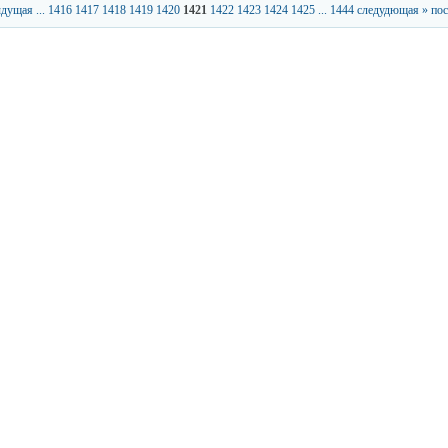
ыдущая
...
1416
1417
1418
1419
1420
1421
1422
1423
1424
1425
...
1444
следудющая »
пос