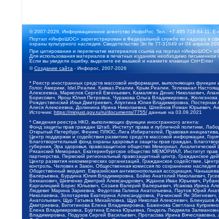
© 2007-2026, Информационное агентство ИнфоРос. Тел.: +7 495 718-84-11, E-
Портал «ИнфоШОС» зарегистрирован в Федеральной службе по надзору в сфе
охраны культурного наследия. Свидетельство Эл № 77-31649 от 04 апреля 200
При цитировании и перепечатке материалов ссылка на портал «ИнфоШОС» об
Для использования материалов в печатных изданиях необходимо письменное 
Если вы увидели ошибку, выделите ее мышкой и нажмите клавиши Ctrl+Enter
©
Создание сайта
- Инфорос, 2007-2026
* Реестр иностранных средств массовой информации, выполняющих функции 
Голос Америки, Idel.Реалии, Кавказ.Реалии, Крым.Реалии, Телеканал Настоя
Алексеевна, Маркелов Сергей Евгеньевич, Камалягин Денис Николаевич, Апах
Борисович, Ярош Юлия Петровна, Чуракова Ольга Владимировна, Железнова М
Рождественский Илья Дмитриевич, Апухтина Юлия Владимировна, Постернак Ал
Алеся Алексеевна, Долинина Ирина Николаевна, Шлейнов Роман Юрьевич, Ани
Источник:
https://minjust.gov.ru/ru/documents/7755/
данные на
03.09.2021
* Сведения реестра НКО, выполняющих функции иностранного агента:
Фонд защиты прав граждан Штаб, Институт права и публичной политики, Лаб
Открытый Петербург, Феникс ПЛЮС, Лига Избирателей, Правовая инициатива, 
Центр поддержки и содействия развитию средств массовой информации, Горя
Благотворительный фонд охраны здоровья и защиты прав граждан, Благотвори
губерния, Эра здоровья, правозащитное общество Мемориал, Аналитический 
Рязанский Мемориал, Екатеринбургское общество МЕМОРИАЛ, Институт прав ч
партнерства, Пермский региональный правозащитный центр, Гражданское де
Центр развития некоммерческих организаций, Гражданское содействие, Цент
контроль, Человек и Закон, Общественная комиссия по сохранению наследия
Общественный вердикт, Евразийская антимонопольная ассоциация, Чанышева 
Валерьевна, Бурдина Юлия Владимировна, Бойко Анатолий Николаевич, Гусев
Бекханович, Шевченко Дмитрий Александрович, Жданов Иван Юрьевич, Рубано
Каргалицкий Борис Юльевич, Созаев Валерий Валерьевич, Исакова Ирина Ал
Людевиг Марина Зариевна, Федотова Галина Анатольевна, Паутов Юрий Анато
Николаевна, Золотарева Екатерина Александровна, Рачинский Ян Збигневич
Анатольевич, Щур Татьяна Михайловна, Щур Николай Алексеевич, Блинушов 
Дмитриевна, Вититинова Елена Владимировна, Баженова Светлана Куприяновн
Елена Владимировна, Буртина Елена Юрьевна, Гендель Людмила Залмановна,
Владимировна, Подузов Сергей Васильевич, Протасова Ирина Вячеславовна, 