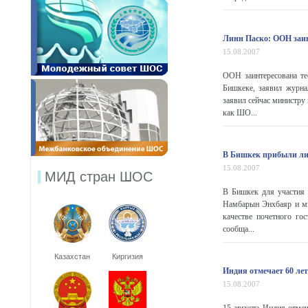
Линн Паско: ООН заин
15.08.2007
ООН заинтересована те
Бишкеке, заявил журна
заявил сейчас министру
как ШО...
В Бишкек прибыли ли
15.08.2007
МИД стран ШОС
В Бишкек для участия 
Намбарын Энхбаяр и ми
качестве почетного го
сообща...
Казахстан
Киргизия
Индия отмечает 60 лет
15.08.2007