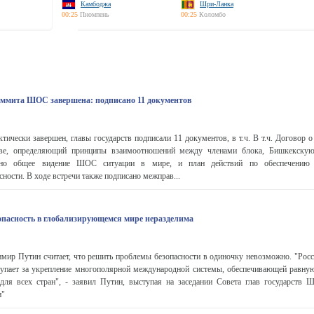
Камбоджа
Шри-Ланка
00:25
Пномпень
00:25
Коломбо
аммита ШОС завершена: подписано 11 документов
чески завершен, главы государств подписали 11 документов, в т.ч. В т.ч. Договор о
тве, определяющий принципы взаимоотношений между членами блока, Бишкекскую
ано общее видение ШОС ситуации в мире, и план действий по обеспечению 
ности. В ходе встречи также подписано межправ...
зопасность в глобализирующемся мире неразделима
мир Путин считает, что решить проблемы безопасности в одиночку невозможно. "Росси
упает за укрепление многополярной международной системы, обеспечивающей равную
для всех стран", - заявил Путин, выступая на заседании Совета глав государств
и"