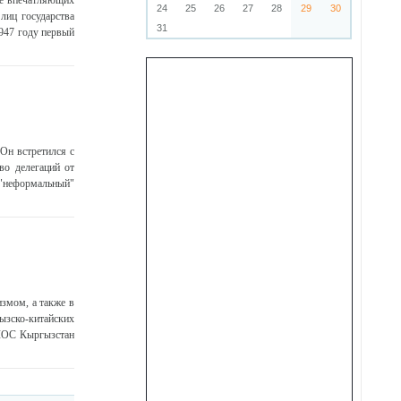
не впечатляющих
24
25
26
27
28
29
30
лиц государства
31
1947 году первый
Он встретился с
во делегаций от
 "неформальный"
змом, а также в
ызско-китайских
 ШОС Кыргызстан