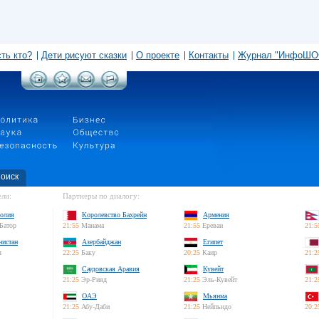
сть кто?
Дети рисуют сказки
О проекте
Контакты
Журнал "ИнфоШО
оиск
ли:
Партнеры по диалогу:
олия
Королевство Бахрейн
Армения
Батор
21:55
Манама
21:55
Ереван
21:5
нистан
Азербайджан
Египет
л
22:25
Баку
20:25
Каир
21:2
Саудовская Аравия
Кувейт
21:25
Эр-Рияд
21:25
Эль-Кувейт
21:2
ОАЭ
Мьянма
21:25
Абу-Даби
21:25
Нейпьидо
20:2