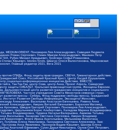
обода, MEDIUM-ORIENT, Пономарев Лев Александрович, Савицкая Людмила
Баданин Роман Сергеевич, Гликин Максим Александрович, Маняхин Петр
er SIA, Рубин Михаил Аркадьевич, Гройсман Софья Романовна,
Степан Юрьевич, Istories fonds, Шмагун Олеся Валентиновна, Мароховская
нолит, Главный редактор 2021, Вега 2021
Мы против СПИДа, Фонд защиты прав граждан, СВЕЧА, Гуманитарное действие,
 Гражданский Союз, Российский Красный Крест, Центр Хасдей Ерушалаим,
 Центр социально-информационных инициатив Действие, ВМЕСТЕ,
айга, Так-Так-Так, центр Сова, центр Анна, Проект Апрель, Самарская
Центр защиты СИБАЛЬТ, Уральская правозащитная группа, Женщины Евразии,
ка, Дальневосточный центр развития гражданских инициатив и социального
АВАМ ЧЕЛОВЕКА, Частное учреждение Совета Министров северных стран,
т развития прессы - Сибирь, Фонд поддержки свободы прессы, Гражданский
ы, Институт Развития Свободы Информации, Экозащита!-Женсовет,
ександр Алексеевич, Васильева Анастасия Евгеньевна, Ривина Анна
вгений Александрович, Аверин Виталий Евгеньевич, Барахоев Магомед
на Ароновна, Шведов Григорий Сергеевич, Пономарев Лев Александрович,
ксадрович, Цирульников Борис Альбертович, Халидова Марина Владимировна,
 Татьяна Владимировна, Чуркина Наталья Валерьевна, Акимова Татьяна
 Анна Васильевна, Захарова Светлана Сергеевна, Аверин Владимир
ксей Кириллович, Флиге Ирина Анатольевна, Мельникова Валентина
, Голубева Елена Николаевна, Ганнушкина Светлана Алексеевна, Закс
, Пастухова Анна Яковлевна, Прохоров Вадим Юрьевич, Шахова Елена
 Шабад Анатолий Ефимович, Сухих Дарья Николаевна, Орлов Олег Петрович,