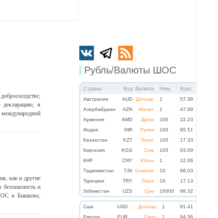
Рубль/Валюты ШОС
Страна
Код
Валюта
Ном.
Курс
 добрососедстве,
Австралия
AUD
Доллар
1
57.38
 декларацию, в
Азербайджан
AZN
Манат
1
47.89
международной
Армения
AMD
Драм
100
22.23
Индия
INR
Рупия
100
85.51
Казахстан
KZT
Тенге
100
17.33
Киргизия
KGS
Сом
100
93.09
КНР
CNY
Юань
1
12.06
Таджикистан
TJS
Сомони
10
88.03
я, как и другие
Турецкая
TRY
Лира
10
17.13
 безопасность и
Узбекистан
UZS
Сум
10000
68.32
 ШОС в Бишкеке,
Cша
USD
Доллар
1
81.41
Eвропа
EUR
Евро
1
94.06