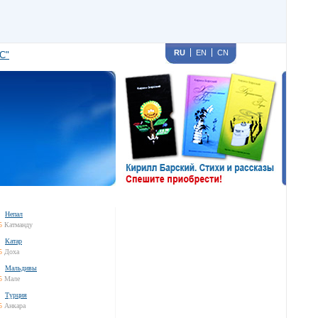
RU
EN
CN
С"
Непал
5
Катманду
Катар
5
Доха
Мальдивы
5
Мале
Турция
5
Анкара