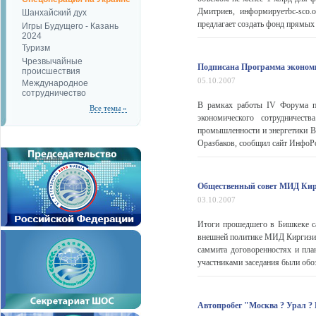
Дмитриев, информируетbc-sco.
Шанхайский дух
предлагает создать фонд прямых 
Игры Будущего - Казань
2024
Туризм
Чрезвычайные
Подписана Программа экономи
происшествия
05.10.2007
Международное
сотрудничество
В рамках работы IV Форума пр
Все темы »
экономического сотрудничест
промышленности и энергетики Ви
Оразбаков, сообщил сайт ИнфоРос
Общественный совет МИД Кир
03.10.2007
Итоги прошедшего в Бишкеке с
внешней политике МИД Киргизии
саммита договоренностях и пла
участниками заседания были обоз
Автопробег "Москва ? Урал ?