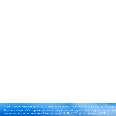
© 2007-2026, Информационное агентство ИнфоРос. Тел.: +7 495 718-84-11, E-mail:
info
Портал «ИнфоШОС» зарегистрирован в Федеральной службе по надзору в сфере массо
охраны культурного наследия. Свидетельство Эл № 77-31649 от 04 апреля 2008 г.