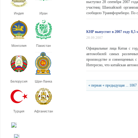
выступил 28 сентября 2007 года
участниц Шанхайской организа
сообщило Ураинформбюро. По сл
Индия
Иран
КНР выпустит в 2007 году 8,5
28.09.2007
Монголия
Пакистан
Официальные лица Китая с горд
автомобилей самых различных
производстве и совмещенных с 
Интересно, что китайская автом
Белорусия
Шри-Ланка
« первая
« предыдущая
...
1067
Турция
Афганистан