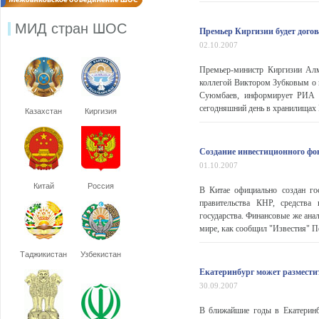
МИД стран ШОС
Премьер Киргизии будет догов
02.10.2007
Премьер-министр Киргизии Алм
коллегой Виктором Зубковым о 
Суюмбаев, информирует РИА "Н
сегодняшний день в хранилищах Г
Казахстан
Киргизия
Создание инвестиционного фо
01.10.2007
Китай
Россия
В Китае официально создан го
правительства КНР, средства
государства. Финансовые же ан
мире, как сообщил "Известия" Пе
Таджикистан
Узбекистан
Екатеринбург может разместит
30.09.2007
В ближайшие годы в Екатеринб