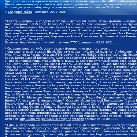
При цитировании и перепечатке материалов ссылка на портал «ИнфоШОС» обязательн
Для использования материалов в печатных изданиях необходимо письменное согласие
Если вы увидели ошибку, выделите ее мышкой и нажмите клавиши Ctrl+Enter
©
Создание сайта
- Инфорос, 2007-2026
* Реестр иностранных средств массовой информации, выполняющих функции иностранн
Голос Америки, Idel.Реалии, Кавказ.Реалии, Крым.Реалии, Телеканал Настоящее Время
Людмила Алексеевна, Маркелов Сергей Евгеньевич, Камалягин Денис Николаевич, Апах
Александрович, Маняхин Петр Борисович, Ярош Юлия Петровна, Чуракова Ольга Влади
Гройсман Софья Романовна, Рождественский Илья Дмитриевич, Апухтина Юлия Владимир
Шмагун Олеся Валентиновна, Мароховская Алеся Алексеевна, Долинина Ирина Никола
редактор 2021, Вега 2021
Источник:
https://minjust.gov.ru/ru/documents/7755/
данные на
03.09.2021
* Сведения реестра НКО, выполняющих функции иностранного агента:
Фонд защиты прав граждан Штаб, Институт права и публичной политики, Лаборатория
Гуманитарное действие, Открытый Петербург, Феникс ПЛЮС, Лига Избирателей, Правов
Крест, Центр Хасдей Ерушалаим, Центр поддержки и содействия развитию средств мас
информационных инициатив Действие, ВМЕСТЕ, Благотворительный фонд охраны здоров
Так, центр Сова, центр Анна, Проект Апрель, Самарская губерния, Эра здоровья, пр
защиты СИБАЛЬТ, Уральская правозащитная группа, Женщины Евразии, Рязанский Мемо
человека, Дальневосточный центр развития гражданских инициатив и социального пар
АКАДЕМИЯ ПО ПРАВАМ ЧЕЛОВЕКА, Частное учреждение Совета Министров северных стр
Массовой Информации, Институт развития прессы - Сибирь, Фонд поддержки свободы 
агентство МЕМО. РУ, Институт региональной прессы, Институт Развития Свободы Инф
Борисовна, Таранова Юлия Николаевна, Туровский Александр Алексеевич, Васильева 
Сергей Георгиевич, Пивоваров Андрей Сергеевич, Писемский Евгений Александрович,
Викторович, Шарипков Олег Викторович, Мальсагов Муса Асланович, Мошель Ирина Ар
Александровна, Исламов Тимур Рифгатович, Романова Ольга Евгеньевна, Щаров Серг
Паутов Юрий Анатольевич, Верховский Александр Маркович, Пислакова-Паркер Марина
Рачинский Ян Збигневич, Жемкова Елена Борисовна, Гудков Лев Дмитриевич, Иллари
Николай Алексеевич, Блинушов Андрей Юрьевич, Мосин Алексей Геннадьевич, Гефтер
Владимировна, Баженова Светлана Куприяновна, Исаев Сергей Владимирович, Максим
Буртина Елена Юрьевна, Гендель Людмила Залмановна, Кокорина Екатерина Алексеев
Подузов Сергей Васильевич, Протасова Ирина Вячеславовна, Литинский Леонид Борис
Добровольская Анна Дмитриевна, Королева Александра Евгеньевна, Смирнов Владими
Петрович, Полякова Мара Федоровна, Резник Генри Маркович, Захаров Герман Конста
Источник:
http://unro.minjust.ru/NKOForeignAgent.aspx
данные на
28.08.2021
* Единый федеральный список организаций, в том числе иностранных и международны
Высший военный Маджлисуль Шура, Конгресс народов Ичкерии и Дагестана, Аль-Каида, 
Движение Талибан, Исламская партия Туркестана, Общество социальных реформ, Общес
Исламское государство, Джабха аль-Нусра ли-Ахль аш-Шам, Народное ополчение имен