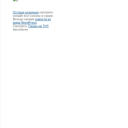
Острые козырьки
смотреть
онлайн все сезоны и серии.
Всегда свежие
новости из
мира WordPress
Смотреть
Танцы на ТНТ
бесплатно