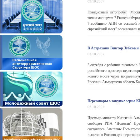
03.10.2007
Грандиозный автопробег "Москв
точки маршрута ? Екатеринбурга
? сообщило АПИ со ссылкой на
евразийский мост" организован п
В Астрахани Виктор Зубков 
03.10.2007
3 октября с рабочим визитом в 
российского премьера перегово
нового моста через пограничну
России и Атыраускую область Каз
Переговоры о закупке зерна К
02.10.2007
Премьер-министр Киргизии Алма
сообщает РИА "Новости" Прем
состоялась. Замглавы Госматрез
вылетел в Россию для переговоров