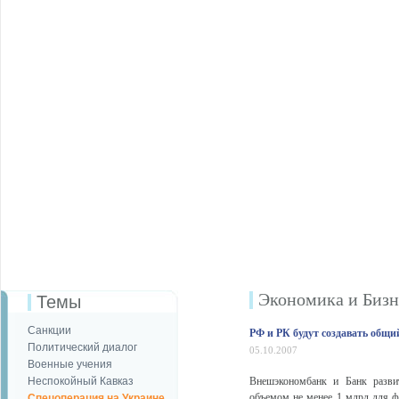
Экономика и Бизн
Темы
Санкции
РФ и РК будут создавать общ
Политический диалог
05.10.2007
Военные учения
Неспокойный Кавказ
Внешэкономбанк и Банк разви
объемом не менее 1 млрд для ф
Спецоперация на Украине