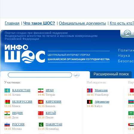
Главная
Что такое ШОС?
Официальные документы
Кто есть кто
Портал создан при финансовой поддержке
Федерального агентства по печати и массовым коммуникациям
Российской Федерации
Расширенный поиск
Участники:
Наблюдатели:
Пар
КАЗАХСТАН
ИРАН
Монголия
16:16
Астана
14:46
Тегеран
18:16
Улан-Батор
14:4
БЕЛОРУССИЯ
КИРГИЗИЯ
Афганистан
13:16
Минск
16:16
Бишкек
14:46
Кабул
15:1
ИНДИЯ
КИТАЙ
15:46
Дели
18:16
Пекин
14:1
РОССИЯ
ПАКИСТАН
14:16
Москва
15:16
Исламабад
14:1