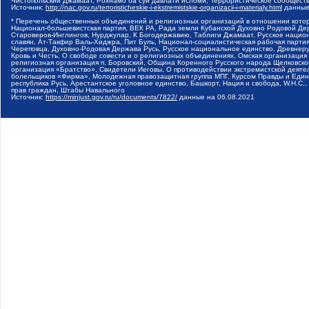
Чистопольский Джамаат, Рохнамо ба суи давлати исломи, Террористическое сообщест
Источник:
http://nac.gov.ru/terroristicheskie-i-ekstremistskie-organizacii-i-materialy.html
данные
* Перечень общественных объединений и религиозных организаций в отношении котор
Национал-большевистская партия, ВЕК РА, Рада земли Кубанской Духовно Родовой Де
Староверов-Инглингов, Нурджулар, К Богодержавию, Таблиги Джамаат, Русское наци
славян, Ат-Такфир Валь-Хиджра, Пит Буль, Национал-социалистическая рабочая парт
Череповца, Духовно-Родовая Держава Русь, Русское национальное единство, Древнер
Кровь и Честь, О свободе совести и о религиозных объединениях, Омская организаци
религиозная организация п. Боровский, Община Коренного Русского народа Щелковског
организация «Братство», Свидетели Иеговы, О противодействии экстремистской деяте
болельщиков «Фирма», Молодежная правозащитная группа МПГ, Курсом Правды и Единен
республика Русь, Арестантское уголовное единство, Башкорт, Нация и свобода, W.H.С
прав граждан, Штабы Навального
Источник:
https://minjust.gov.ru/ru/documents/7822/
данные на
06.08.2021