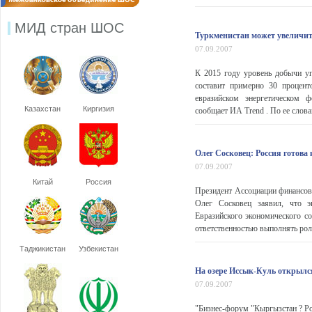
МИД стран ШОС
Туркменистан может увеличи
07.09.2007
К 2015 году уровень добычи у
составит примерно 30 процент
евразийском энергетическом 
Казахстан
Киргизия
сообщает ИА Trend . По ее словам
Олег Сосковец: Россия готова
07.09.2007
Китай
Россия
Президент Ассоциации финансо
Олег Сосковец заявил, что э
Евразийского экономического со
ответственностью выполнять роль
Таджикистан
Узбекистан
На озере Иссык-Куль открылс
07.09.2007
"Бизнес-форум "Кыргызстан ? Ро