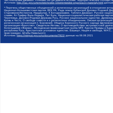
Чистопольский Джамаат, Рохнамо ба суи давлати исломи, Террористическое сообщест
Источник:
http://nac.gov.ru/terroristicheskie-i-ekstremistskie-organizacii-i-materialy.html
данные
* Перечень общественных объединений и религиозных организаций в отношении котор
Национал-большевистская партия, ВЕК РА, Рада земли Кубанской Духовно Родовой Де
Староверов-Инглингов, Нурджулар, К Богодержавию, Таблиги Джамаат, Русское наци
славян, Ат-Такфир Валь-Хиджра, Пит Буль, Национал-социалистическая рабочая парт
Череповца, Духовно-Родовая Держава Русь, Русское национальное единство, Древнер
Кровь и Честь, О свободе совести и о религиозных объединениях, Омская организаци
религиозная организация п. Боровский, Община Коренного Русского народа Щелковског
организация «Братство», Свидетели Иеговы, О противодействии экстремистской деяте
болельщиков «Фирма», Молодежная правозащитная группа МПГ, Курсом Правды и Единен
республика Русь, Арестантское уголовное единство, Башкорт, Нация и свобода, W.H.С
прав граждан, Штабы Навального
Источник:
https://minjust.gov.ru/ru/documents/7822/
данные на
06.08.2021