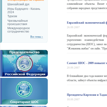
олимпийские объекты. Визит 
Шанхайский дух
собрания народных представител
Игры Будущего - Казань
2024
Туризм
Чрезвычайные
Евразийский экономический 
происшествия
26.09.2007
Международное
сотрудничество
Евразийский экономический фор
Все темы »
укреплению взаимодействия
сотрудничества (ШОС), завил на
"Жэньминь жибао" он-лайн. "Пре
Саммит ШОС - 2009 повысит 
20.09.2007
В ближайшие два года важное ме
области, займут объекты инфраст
Президенты Киргизии и Таджи
18.09.2007