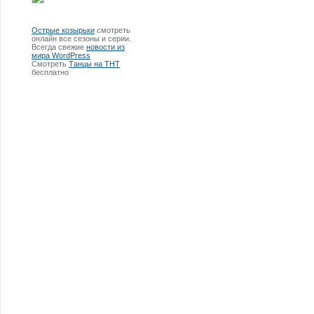
Острые козырьки
смотреть
онлайн все сезоны и серии.
Всегда свежие
новости из
мира WordPress
Смотреть
Танцы на ТНТ
бесплатно