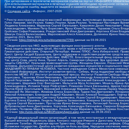
При цитировании и перепечатке материалов ссылка на портал «ИнфоШОС» обязательн
Для использования материалов в печатных изданиях необходимо письменное согласие
Если вы увидели ошибку, выделите ее мышкой и нажмите клавиши Ctrl+Enter
©
Создание сайта
- Инфорос, 2007-2026
* Реестр иностранных средств массовой информации, выполняющих функции иностранн
Голос Америки, Idel.Реалии, Кавказ.Реалии, Крым.Реалии, Телеканал Настоящее Время
Людмила Алексеевна, Маркелов Сергей Евгеньевич, Камалягин Денис Николаевич, Апах
Александрович, Маняхин Петр Борисович, Ярош Юлия Петровна, Чуракова Ольга Влади
Гройсман Софья Романовна, Рождественский Илья Дмитриевич, Апухтина Юлия Владимир
Шмагун Олеся Валентиновна, Мароховская Алеся Алексеевна, Долинина Ирина Никола
редактор 2021, Вега 2021
Источник:
https://minjust.gov.ru/ru/documents/7755/
данные на
03.09.2021
* Сведения реестра НКО, выполняющих функции иностранного агента:
Фонд защиты прав граждан Штаб, Институт права и публичной политики, Лаборатория
Гуманитарное действие, Открытый Петербург, Феникс ПЛЮС, Лига Избирателей, Правов
Крест, Центр Хасдей Ерушалаим, Центр поддержки и содействия развитию средств мас
информационных инициатив Действие, ВМЕСТЕ, Благотворительный фонд охраны здоров
Так, центр Сова, центр Анна, Проект Апрель, Самарская губерния, Эра здоровья, пр
защиты СИБАЛЬТ, Уральская правозащитная группа, Женщины Евразии, Рязанский Мемо
человека, Дальневосточный центр развития гражданских инициатив и социального пар
АКАДЕМИЯ ПО ПРАВАМ ЧЕЛОВЕКА, Частное учреждение Совета Министров северных стр
Массовой Информации, Институт развития прессы - Сибирь, Фонд поддержки свободы 
агентство МЕМО. РУ, Институт региональной прессы, Институт Развития Свободы Инф
Борисовна, Таранова Юлия Николаевна, Туровский Александр Алексеевич, Васильева 
Сергей Георгиевич, Пивоваров Андрей Сергеевич, Писемский Евгений Александрович,
Викторович, Шарипков Олег Викторович, Мальсагов Муса Асланович, Мошель Ирина Ар
Александровна, Исламов Тимур Рифгатович, Романова Ольга Евгеньевна, Щаров Серг
Паутов Юрий Анатольевич, Верховский Александр Маркович, Пислакова-Паркер Марина
Рачинский Ян Збигневич, Жемкова Елена Борисовна, Гудков Лев Дмитриевич, Иллари
Николай Алексеевич, Блинушов Андрей Юрьевич, Мосин Алексей Геннадьевич, Гефтер
Владимировна, Баженова Светлана Куприяновна, Исаев Сергей Владимирович, Максим
Буртина Елена Юрьевна, Гендель Людмила Залмановна, Кокорина Екатерина Алексеев
Подузов Сергей Васильевич, Протасова Ирина Вячеславовна, Литинский Леонид Борис
Добровольская Анна Дмитриевна, Королева Александра Евгеньевна, Смирнов Владими
Петрович, Полякова Мара Федоровна, Резник Генри Маркович, Захаров Герман Конста
Источник:
http://unro.minjust.ru/NKOForeignAgent.aspx
данные на
28.08.2021
* Единый федеральный список организаций, в том числе иностранных и международны
Высший военный Маджлисуль Шура, Конгресс народов Ичкерии и Дагестана, Аль-Каида, 
Движение Талибан, Исламская партия Туркестана, Общество социальных реформ, Общес
Исламское государство, Джабха аль-Нусра ли-Ахль аш-Шам, Народное ополчение имен