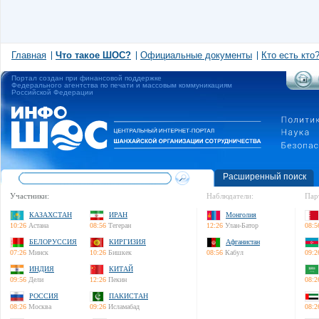
Главная
Что такое ШОС?
Официальные документы
Кто есть кто
Портал создан при финансовой поддержке
Федерального агентства по печати и массовым коммуникациям
Российской Федерации
Расширенный поиск
Участники:
Наблюдатели:
Пар
КАЗАХСТАН
ИРАН
Монголия
10:26
Астана
08:56
Тегеран
12:26
Улан-Батор
08:5
БЕЛОРУССИЯ
КИРГИЗИЯ
Афганистан
07:26
Минск
10:26
Бишкек
08:56
Кабул
09:2
ИНДИЯ
КИТАЙ
09:56
Дели
12:26
Пекин
08:2
РОССИЯ
ПАКИСТАН
08:26
Москва
09:26
Исламабад
08:2