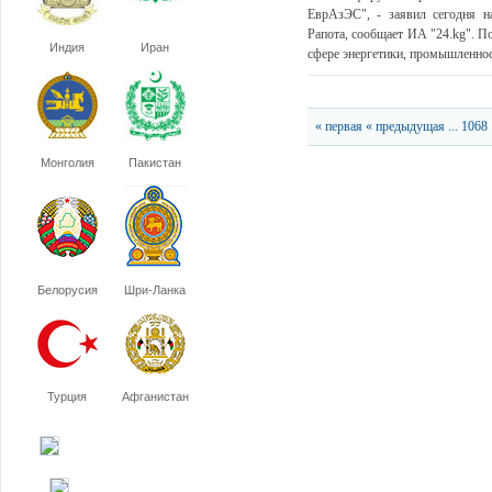
ЕврАзЭС", - заявил сегодня н
Рапота, сообщает ИА "24.kg". П
Индия
Иран
сфере энергетики, промышленност
« первая
« предыдущая
...
1068
Монголия
Пакистан
Белорусия
Шри-Ланка
Турция
Афганистан