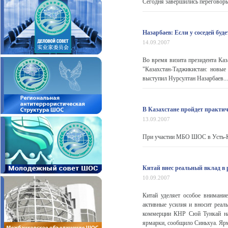
Сегодня завершились переговоры
Назарбаев: Если у соседей буд
14.09.2007
Во время визита президента Ка
"Казахстан-Таджикистан: новы
выступил Нурсултан Назарбаев...
В Казахстане пройдет практи
13.09.2007
При участии МБО ШОС в Усть-Ка
Китай внес реальный вклад в
10.09.2007
Китай уделяет особое внимани
активные усилия и вносит реал
коммерции КНР Сюй Тункай на 
ярмарки, сообщило Синьхуа. Ярм