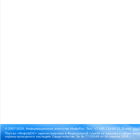
© 2007-2026, Информационное агентство ИнфоРос. Тел.: +7 495 718-84-11, E-mail:
info
Портал «ИнфоШОС» зарегистрирован в Федеральной службе по надзору в сфере массо
охраны культурного наследия. Свидетельство Эл № 77-31649 от 04 апреля 2008 г.