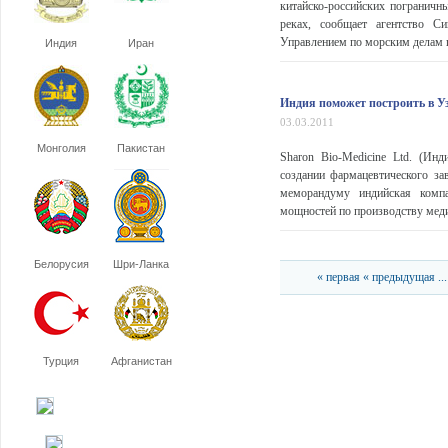
китайско-российских пограничн
реках, сообщает агентство С
Управлением по морским делам 
Индия
Иран
Индия поможет построить в У
03.03.2011
Монголия
Пакистан
Sharon Bio-Medicine Ltd. (Ин
создании фармацевтического за
меморандуму индийская компа
мощностей по производству меди
Белорусия
Шри-Ланка
« первая
« предыдущая
...
Турция
Афганистан