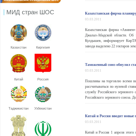
МИД стран ШОС
Казахстанская фирма планируе
03.03.2011
Казахстанская фирма «Авинен»
Джалал-Абадской области. Об
Кулдышев, информирует КирТАГ
завода выделено 22 гектаров земл
Казахстан
Киргизия
Таможенный союз обнулил ст
03.03.2011
Китай
Россия
Пошлины на торговлю всеми ви
рассчитываться по нулевой став
службу Российского зернового
Российского зернового союза. До
Таджикистан
Узбекистан
Китай и Россия вводят новые 
03.03.2011
Китай и Россия 1 апреля этого