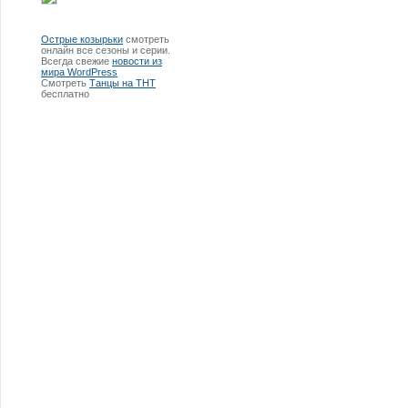
Острые козырьки
смотреть
онлайн все сезоны и серии.
Всегда свежие
новости из
мира WordPress
Смотреть
Танцы на ТНТ
бесплатно