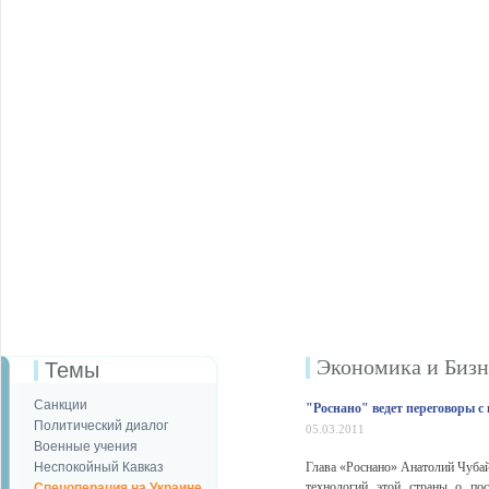
Экономика и Бизн
Темы
Санкции
"Роснано" ведет переговоры с
Политический диалог
05.03.2011
Военные учения
Неспокойный Кавказ
Глава «Роснано» Анатолий Чубай
технологий этой страны о пос
Спецоперация на Украине