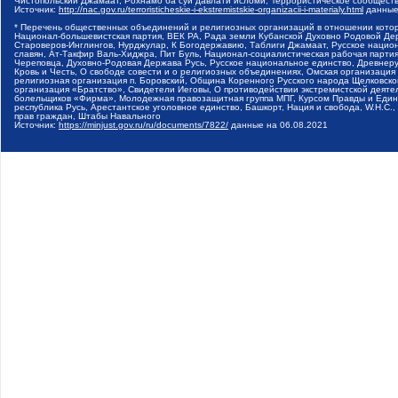
Чистопольский Джамаат, Рохнамо ба суи давлати исломи, Террористическое сообщест
Источник:
http://nac.gov.ru/terroristicheskie-i-ekstremistskie-organizacii-i-materialy.html
данные
* Перечень общественных объединений и религиозных организаций в отношении котор
Национал-большевистская партия, ВЕК РА, Рада земли Кубанской Духовно Родовой Де
Староверов-Инглингов, Нурджулар, К Богодержавию, Таблиги Джамаат, Русское наци
славян, Ат-Такфир Валь-Хиджра, Пит Буль, Национал-социалистическая рабочая парт
Череповца, Духовно-Родовая Держава Русь, Русское национальное единство, Древнер
Кровь и Честь, О свободе совести и о религиозных объединениях, Омская организаци
религиозная организация п. Боровский, Община Коренного Русского народа Щелковског
организация «Братство», Свидетели Иеговы, О противодействии экстремистской деяте
болельщиков «Фирма», Молодежная правозащитная группа МПГ, Курсом Правды и Единен
республика Русь, Арестантское уголовное единство, Башкорт, Нация и свобода, W.H.С
прав граждан, Штабы Навального
Источник:
https://minjust.gov.ru/ru/documents/7822/
данные на
06.08.2021