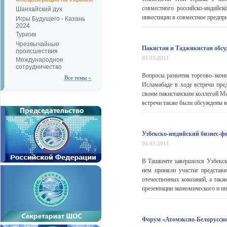
совместного российско-индийс
Шанхайский дух
инвестиции в совместное предпри
Игры Будущего - Казань
2024
Туризм
Чрезвычайные
Пакистан и Таджикистан обсу
происшествия
05.03.2011
Международное
сотрудничество
Вопросы развития торгово-экон
Все темы »
Исламабаде в ходе встречи пр
своим пакистанским коллегой М
встречи также были обсуждены в
Узбекско-индийский бизнес-ф
04.03.2011
В Ташкенте завершился Узбекск
нем приняли участие представ
отечественных компаний, а такж
презентации экономического и ин
Форум «Атомэкспо-Белоруссия