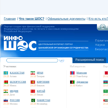
Главная
Что такое ШОС?
Официальные документы
Кто есть кто
Портал создан при финансовой поддержке
Федерального агентства по печати и массовым коммуникациям
Российской Федерации
Расширенный поиск
Участники:
Наблюдатели:
Пар
КАЗАХСТАН
ИРАН
Монголия
23:23
Астана
21:53
Тегеран
01:23
Улан-Батор
21:5
БЕЛОРУССИЯ
КИРГИЗИЯ
Афганистан
20:23
Минск
23:23
Бишкек
21:53
Кабул
22:2
ИНДИЯ
КИТАЙ
22:53
Дели
01:23
Пекин
21:2
РОССИЯ
ПАКИСТАН
21:23
Москва
22:23
Исламабад
21:2