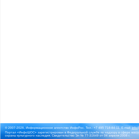
© 2007-2026, Информационное агентство ИнфоРос. Тел.: +7 495 718-84-11, E-mail:
info
Портал «ИнфоШОС» зарегистрирован в Федеральной службе по надзору в сфере массо
охраны культурного наследия. Свидетельство Эл № 77-31649 от 04 апреля 2008 г.