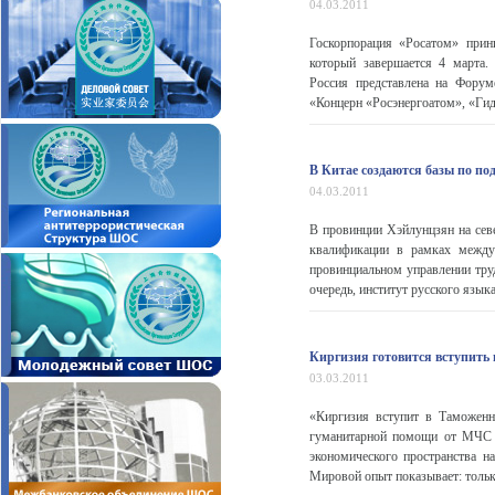
04.03.2011
Госкорпорация «Росатом» прин
который завершается 4 марта.
Россия представлена на Фору
«Концерн «Росэнергоатом», «Ги
В Китае создаются базы по под
04.03.2011
В провинции Хэйлунцзян на севе
квалификации в рамках междун
провинциальном управлении труд
очередь, институт русского язык
Киргизия готовится вступить
03.03.2011
«Киргизия вступит в Таможенн
гуманитарной помощи от МЧС 
экономического пространства на
Мировой опыт показывает: тольк