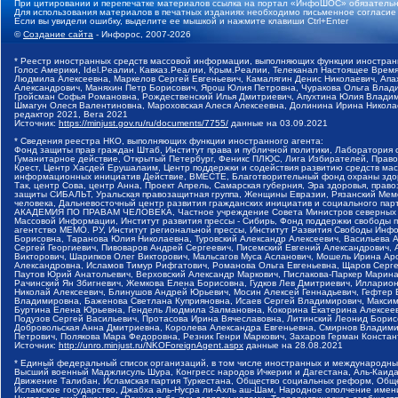
При цитировании и перепечатке материалов ссылка на портал «ИнфоШОС» обязательн
Для использования материалов в печатных изданиях необходимо письменное согласие
Если вы увидели ошибку, выделите ее мышкой и нажмите клавиши Ctrl+Enter
©
Создание сайта
- Инфорос, 2007-2026
* Реестр иностранных средств массовой информации, выполняющих функции иностранн
Голос Америки, Idel.Реалии, Кавказ.Реалии, Крым.Реалии, Телеканал Настоящее Время
Людмила Алексеевна, Маркелов Сергей Евгеньевич, Камалягин Денис Николаевич, Апах
Александрович, Маняхин Петр Борисович, Ярош Юлия Петровна, Чуракова Ольга Влади
Гройсман Софья Романовна, Рождественский Илья Дмитриевич, Апухтина Юлия Владимир
Шмагун Олеся Валентиновна, Мароховская Алеся Алексеевна, Долинина Ирина Никола
редактор 2021, Вега 2021
Источник:
https://minjust.gov.ru/ru/documents/7755/
данные на
03.09.2021
* Сведения реестра НКО, выполняющих функции иностранного агента:
Фонд защиты прав граждан Штаб, Институт права и публичной политики, Лаборатория
Гуманитарное действие, Открытый Петербург, Феникс ПЛЮС, Лига Избирателей, Правов
Крест, Центр Хасдей Ерушалаим, Центр поддержки и содействия развитию средств мас
информационных инициатив Действие, ВМЕСТЕ, Благотворительный фонд охраны здоров
Так, центр Сова, центр Анна, Проект Апрель, Самарская губерния, Эра здоровья, пр
защиты СИБАЛЬТ, Уральская правозащитная группа, Женщины Евразии, Рязанский Мемо
человека, Дальневосточный центр развития гражданских инициатив и социального пар
АКАДЕМИЯ ПО ПРАВАМ ЧЕЛОВЕКА, Частное учреждение Совета Министров северных стр
Массовой Информации, Институт развития прессы - Сибирь, Фонд поддержки свободы 
агентство МЕМО. РУ, Институт региональной прессы, Институт Развития Свободы Инф
Борисовна, Таранова Юлия Николаевна, Туровский Александр Алексеевич, Васильева 
Сергей Георгиевич, Пивоваров Андрей Сергеевич, Писемский Евгений Александрович,
Викторович, Шарипков Олег Викторович, Мальсагов Муса Асланович, Мошель Ирина Ар
Александровна, Исламов Тимур Рифгатович, Романова Ольга Евгеньевна, Щаров Серг
Паутов Юрий Анатольевич, Верховский Александр Маркович, Пислакова-Паркер Марина
Рачинский Ян Збигневич, Жемкова Елена Борисовна, Гудков Лев Дмитриевич, Иллари
Николай Алексеевич, Блинушов Андрей Юрьевич, Мосин Алексей Геннадьевич, Гефтер
Владимировна, Баженова Светлана Куприяновна, Исаев Сергей Владимирович, Максим
Буртина Елена Юрьевна, Гендель Людмила Залмановна, Кокорина Екатерина Алексеев
Подузов Сергей Васильевич, Протасова Ирина Вячеславовна, Литинский Леонид Борис
Добровольская Анна Дмитриевна, Королева Александра Евгеньевна, Смирнов Владими
Петрович, Полякова Мара Федоровна, Резник Генри Маркович, Захаров Герман Конста
Источник:
http://unro.minjust.ru/NKOForeignAgent.aspx
данные на
28.08.2021
* Единый федеральный список организаций, в том числе иностранных и международны
Высший военный Маджлисуль Шура, Конгресс народов Ичкерии и Дагестана, Аль-Каида, 
Движение Талибан, Исламская партия Туркестана, Общество социальных реформ, Общес
Исламское государство, Джабха аль-Нусра ли-Ахль аш-Шам, Народное ополчение имен