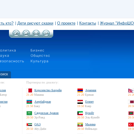
сть кто?
Дети рисуют сказки
О проекте
Контакты
Журнал "ИнфоШО
оиск
ли:
Партнеры по диалогу:
олия
Королевство Бахрейн
Армения
Батор
21:20
Манама
21:20
Ереван
21:2
нистан
Азербайджан
Египет
л
21:50
Баку
19:50
Каир
20:5
Саудовская Аравия
Кувейт
20:50
Эр-Рияд
20:50
Эль-Кувейт
20:5
ОАЭ
Мьянма
20:50
Абу-Даби
20:50
Нейпьидо
19:5