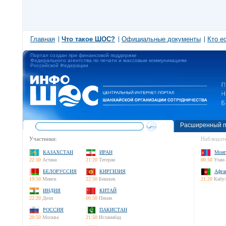
Главная
Что такое ШОС?
Официальные документы
Кто е
Портал создан при финансовой поддержке
Федерального агентства по печати и массовым коммуникациям
Российской Федерации
Расширенный п
Участники:
Наблюдате
КАЗАХСТАН
ИРАН
Монг
22:50
Астана
21:20
Тегеран
00:50
Улан-
БЕЛОРУССИЯ
КИРГИЗИЯ
Афга
19:50
Минск
22:50
Бишкек
21:20
Кабу
ИНДИЯ
КИТАЙ
22:20
Дели
00:50
Пекин
РОССИЯ
ПАКИСТАН
20:50
Москва
21:50
Исламабад