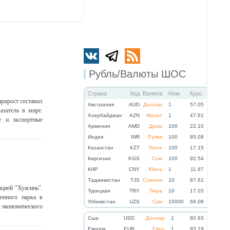
Рубль/Валюты ШОС
Страна
Код
Валюта
Ном.
Курс
прирост составил
Австралия
AUD
Доллар
1
57.05
азатель в мире.
Азербайджан
AZN
Манат
1
47.61
е и экспортные
Армения
AMD
Драм
100
22.10
Индия
INR
Рупия
100
85.08
Казахстан
KZT
Тенге
100
17.15
Киргизия
KGS
Сом
100
92.54
КНР
CNY
Юань
1
11.97
Таджикистан
TJS
Сомони
10
87.61
цией "Хуасинь".
Турецкая
TRY
Лира
10
17.03
енного парка в
Узбекистан
UZS
Сум
10000
68.08
 экономического
Cша
USD
Доллар
1
80.93
Eвропа
EUR
Евро
1
93.19