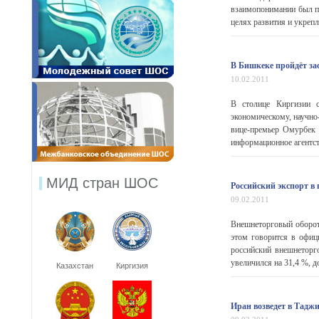
взаимопонимании был п
целях развития и укрепл
В Бишкеке пройдёт за
10.02.2011
В столице Киргизии со
экономическому, научно
вице-премьер Омурбек 
информационное агентств
МИД стран ШОС
Российский экспорт в
09.02.2011
Внешнеторговый оборот
этом говорится в офиц
российский внешнеторг
увеличился на 31,4 %, до
Казахстан
Киргизия
Иран возведет в Тадж