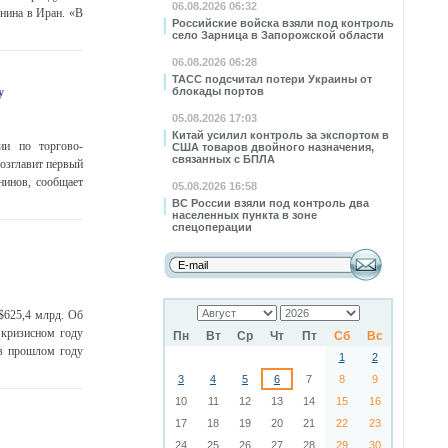
06.08.2026 06:32
нина в Иран. «В
Российские войска взяли под контроль
село Зарница в Запорожской области
06.08.2026 06:28
ТАСС подсчитал потери Украины от
у
блокады портов
05.08.2026 17:03
Китай усилил контроль за экспортом в
сии по торгово-
США товаров двойного назначения,
связанных с БПЛА
возглавит первый
нинов, сообщает
05.08.2026 16:58
ВС России взяли под контроль два
населенных пункта в зоне
спецоперации
$625,4 млрд. Об
 кризисном году
Пн
Вт
Ср
Чт
Пт
Сб
Вс
 в прошлом году
1
2
3
4
5
6
7
8
9
10
11
12
13
14
15
16
17
18
19
20
21
22
23
24
25
26
27
28
29
30