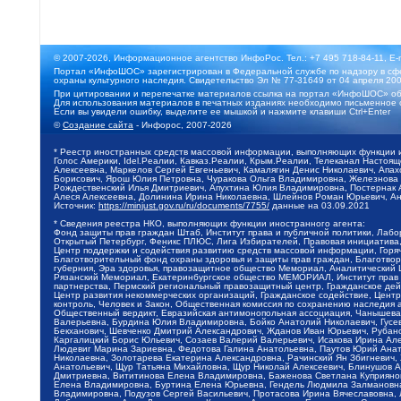
© 2007-2026, Информационное агентство ИнфоРос. Тел.: +7 495 718-84-11, E-
Портал «ИнфоШОС» зарегистрирован в Федеральной службе по надзору в сфе
охраны культурного наследия. Свидетельство Эл № 77-31649 от 04 апреля 200
При цитировании и перепечатке материалов ссылка на портал «ИнфоШОС» об
Для использования материалов в печатных изданиях необходимо письменное 
Если вы увидели ошибку, выделите ее мышкой и нажмите клавиши Ctrl+Enter
©
Создание сайта
- Инфорос, 2007-2026
* Реестр иностранных средств массовой информации, выполняющих функции 
Голос Америки, Idel.Реалии, Кавказ.Реалии, Крым.Реалии, Телеканал Настоя
Алексеевна, Маркелов Сергей Евгеньевич, Камалягин Денис Николаевич, Апах
Борисович, Ярош Юлия Петровна, Чуракова Ольга Владимировна, Железнова М
Рождественский Илья Дмитриевич, Апухтина Юлия Владимировна, Постернак Ал
Алеся Алексеевна, Долинина Ирина Николаевна, Шлейнов Роман Юрьевич, Ани
Источник:
https://minjust.gov.ru/ru/documents/7755/
данные на
03.09.2021
* Сведения реестра НКО, выполняющих функции иностранного агента:
Фонд защиты прав граждан Штаб, Институт права и публичной политики, Лаб
Открытый Петербург, Феникс ПЛЮС, Лига Избирателей, Правовая инициатива, 
Центр поддержки и содействия развитию средств массовой информации, Горя
Благотворительный фонд охраны здоровья и защиты прав граждан, Благотвори
губерния, Эра здоровья, правозащитное общество Мемориал, Аналитический 
Рязанский Мемориал, Екатеринбургское общество МЕМОРИАЛ, Институт прав ч
партнерства, Пермский региональный правозащитный центр, Гражданское де
Центр развития некоммерческих организаций, Гражданское содействие, Цент
контроль, Человек и Закон, Общественная комиссия по сохранению наследия
Общественный вердикт, Евразийская антимонопольная ассоциация, Чанышева 
Валерьевна, Бурдина Юлия Владимировна, Бойко Анатолий Николаевич, Гусев
Бекханович, Шевченко Дмитрий Александрович, Жданов Иван Юрьевич, Рубано
Каргалицкий Борис Юльевич, Созаев Валерий Валерьевич, Исакова Ирина Ал
Людевиг Марина Зариевна, Федотова Галина Анатольевна, Паутов Юрий Анато
Николаевна, Золотарева Екатерина Александровна, Рачинский Ян Збигневич
Анатольевич, Щур Татьяна Михайловна, Щур Николай Алексеевич, Блинушов 
Дмитриевна, Вититинова Елена Владимировна, Баженова Светлана Куприяновн
Елена Владимировна, Буртина Елена Юрьевна, Гендель Людмила Залмановна,
Владимировна, Подузов Сергей Васильевич, Протасова Ирина Вячеславовна, 