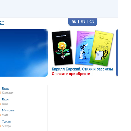
RU
EN
CN
С"
Непал
0
Катманду
Катар
0
Доха
Мальдивы
0
Мале
Турция
0
Анкара