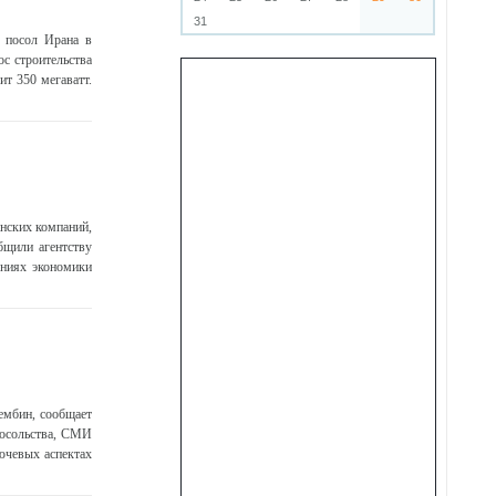
31
и посол Ирана в
с строительства
т 350 мегаватт.
нских компаний,
общили агентству
ениях экономики
сембин, сообщает
посольства, СМИ
ючевых аспектах