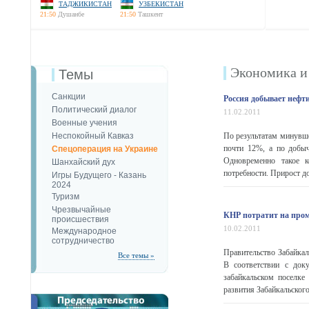
ТАДЖИКИСТАН
УЗБЕКИСТАН
21:50
Душанбе
21:50
Ташкент
Экономика и
Темы
Санкции
Россия добывает нефти
Политический диалог
11.02.2011
Военные учения
Неспокойный Кавказ
По результатам минувше
почти 12%, а по добыч
Спецоперация на Украине
Одновременно такое к
Шанхайский дух
потребности. Прирост д
Игры Будущего - Казань
2024
Туризм
Чрезвычайные
КНР потратит на про
происшествия
10.02.2011
Международное
сотрудничество
Правительство Забайкал
Все темы »
В соответствии с док
забайкальском поселке
развития Забайкальского