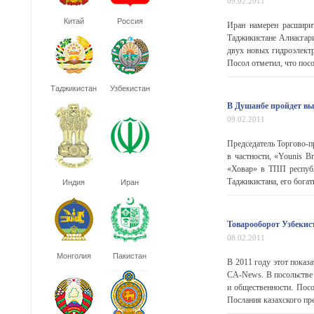
09.02.2011
Китай
Россия
Иран намерен расширит
Таджикистане Алиасгари
двух новых гидроэлектр
Посол отметил, что посо
Таджикистан
Узбекистан
В Душанбе пройдет вы
09.02.2011
Председатель Торгово-
в частности, «Younis B
«Ховар» в ТПП республ
Таджикистана, его богат
Индия
Иран
Товарооборот Узбекист
08.02.2011
Монголия
Пакистан
В 2011 году этот показ
CA-News. В посольстве 
и общественности. Пос
Послания казахского през