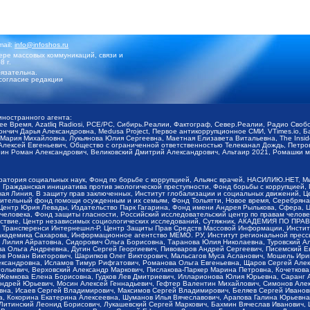
mail:
info@infoshos.ru
ре массовых коммуникаций, связи и
8 г.
язательна.
согласие редакции
иностранного агента:
щее Время, Azatliq Radiosi, PCE/PC, Сибирь.Реалии, Фактограф, Север.Реалии, Радио Св
ончич Дарья Александровна, Medusa Project, Первое антикоррупционное СМИ, VTimes.io, 
ария Михайловна, Лукьянова Юлия Сергеевна, Маетная Елизавета Витальевна, The Insid
ексей Евгеньевич, Общество с ограниченной ответственностью Телеканал Дождь, Петров 
н Роман Александрович, Великовский Дмитрий Александрович, Альтаир 2021, Ромашки мо
оратория социальных наук, Фонд по борьбе с коррупцией, Альянс врачей, НАСИЛИЮ.НЕТ, 
Гражданская инициатива против экологической преступности, Фонд борьбы с коррупцией,
чая Линия, В защиту прав заключенных, Институт глобализации и социальных движений,
тельный фонд помощи осужденным и их семьям, Фонд Тольятти, Новое время, Серебряная т
Центр Юрия Левады, Издательство Парк Гагарина, Фонд имени Андрея Рылькова, Сфера, 
еловека, Фонд защиты гласности, Российский исследовательский центр по правам челове
йствие, Центр независимых социологических исследований, Сутяжник, АКАДЕМИЯ ПО ПР
р Трансперенси Интернешнл-Р, Центр Защиты Прав Средств Массовой Информации, Институ
 академика Сахарова, Информационное агентство МЕМО. РУ, Институт региональной пресс
Лилия Айратовна, Сидорович Ольга Борисовна, Таранова Юлия Николаевна, Туровский Ал
а Ольга Андреевна, Дугин Сергей Георгиевич, Пивоваров Андрей Сергеевич, Писемский Е
в Роман Викторович, Шарипков Олег Викторович, Мальсагов Муса Асланович, Мошель Ири
ександровна, Исламов Тимур Рифгатович, Романова Ольга Евгеньевна, Щаров Сергей Але
льевич, Верховский Александр Маркович, Пислакова-Паркер Марина Петровна, Кочеткова
, Жемкова Елена Борисовна, Гудков Лев Дмитриевич, Илларионова Юлия Юрьевна, Саранг
Андрей Юрьевич, Мосин Алексей Геннадьевич, Гефтер Валентин Михайлович, Симонов Але
а, Исаев Сергей Владимирович, Максимов Сергей Владимирович, Беляев Сергей Иванович
 Кокорина Екатерина Алексеевна, Шуманов Илья Вячеславович, Арапова Галина Юрьевна
Литинский Леонид Борисович, Лукашевский Сергей Маркович, Бахмин Вячеслав Иванович,