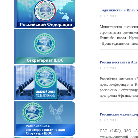
Таджикистан и Иран з
10.02.2011
Министерство энергет
строительстве цементног
Душанбе посол Ирана
«Производственная мощн
Россия поставит в Афг
10.02.2011
Российская компания «
пресс-конференции в 
российских нефтепроду
президента Афганистана
Российская железнодор
10.02.2011
ОАО «РЖД», ЗАО «Азер
железнодорожной лини