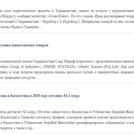
ь свои энергетические проекты в Таджикистане, заявил на встрече с журналистам
 Шердуст, сообщает агентство «Азия-Плюс». По его словам, Иран рассматривает вопро
останций в Таджикистане - Нуробод-1 и Нуробод-2. Мощностью каждой из них состави
льство Ирана в Таджикис...
ставка пакистанских товаров
промышленной палаты Таджикистана Саид Шариф встретился с представителями пакиста
rothers Group of Industries», «PRIME TEXTILES», «Harley Tourism (Pvt) Ltd». Как со
ики, в ходе встречи председатель палаты рассказал гостям о приоритетных направл
ых природных ресурсах...
ана и Казахстана в 2010 году составил $1,5 млрд
атель достигнет $2 млрд. Об этом заявил посол Казахстана в Узбекистане Борибай Жек
Казахстана в Ташкенте состоялся брифинг, в котором приняли участие представители 
ол Казахстана в Узбекистане Борибай Жексембин проинформировал собравшихся о кл
идента, а также о пр...