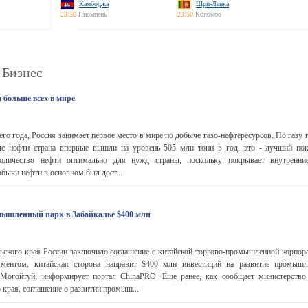
Камбоджа
Шри-Ланка
23:50
Пномпень
23:50
Коломбо
 Бизнес
 больше всех в мире
го года, Россия занимает первое место в мире по добыче газо-нефтересурсов. По газу 
е нефти страна впервые вышли на уровень 505 млн тонн в год, это - лучший пок
оличество нефти оптимально для нужд страны, поскольку покрывает внутренни
обычи нефти в основном был дост...
мышленный парк в Забайкалье $400 млн
ьского края России заключило соглашение с китайской торгово-промышленной корпора
ументом, китайская сторона направит $400 млн инвестиций на развитие промышл
 Могойтуй, информирует портал ChinaPRO. Еще ранее, как сообщает министерство
 края, соглашение о развитии промыш...