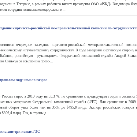
одписан в Тегеране, в рамках рабочего визита президента ОАО «РЖД» Владимира Яку
ения сотрудничества железнодорожного ...
седание киргизско-российской межправительственной комиссии по сотрудничеств
стоится очередное заседание киргизско-российской межправительственной комис
-техническому и гуманитарному сотрудничеству. В ходе заседания киргизскую сторону 
Бабанов, российскую - руководитель Федеральной таможенной службы Андрей Белья
о Синьхуа со ссылкой на пресс-...
 прошлом году немало возрос
 России вырос в 2010 году на 33,3 %, по сравнению с предыдущим годом и составил 
иальных материалах Федеральной таможенной службы (ФТС). Для сравнения: в 2009
овый оборот упал более чем на 35%, до $495,8 млрд. Экспорт российских товаров
 $396,4 млрд. Так, в страны д...
икистане три новые ГЭС