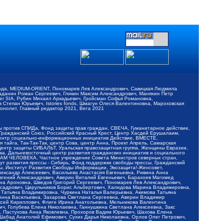
обода, MEDIUM-ORIENT, Пономарев Лев Александрович, Савицкая Людмила
Баданин Роман Сергеевич, Гликин Максим Александрович, Маняхин Петр
er SIA, Рубин Михаил Аркадьевич, Гройсман Софья Романовна,
Степан Юрьевич, Istories fonds, Шмагун Олеся Валентиновна, Мароховская
нолит, Главный редактор 2021, Вега 2021
Мы против СПИДа, Фонд защиты прав граждан, СВЕЧА, Гуманитарное действие,
 Гражданский Союз, Российский Красный Крест, Центр Хасдей Ерушалаим,
 Центр социально-информационных инициатив Действие, ВМЕСТЕ,
айга, Так-Так-Так, центр Сова, центр Анна, Проект Апрель, Самарская
Центр защиты СИБАЛЬТ, Уральская правозащитная группа, Женщины Евразии,
ка, Дальневосточный центр развития гражданских инициатив и социального
АВАМ ЧЕЛОВЕКА, Частное учреждение Совета Министров северных стран,
т развития прессы - Сибирь, Фонд поддержки свободы прессы, Гражданский
ы, Институт Развития Свободы Информации, Экозащита!-Женсовет,
ександр Алексеевич, Васильева Анастасия Евгеньевна, Ривина Анна
вгений Александрович, Аверин Виталий Евгеньевич, Барахоев Магомед
на Ароновна, Шведов Григорий Сергеевич, Пономарев Лев Александрович,
ксадрович, Цирульников Борис Альбертович, Халидова Марина Владимировна,
 Татьяна Владимировна, Чуркина Наталья Валерьевна, Акимова Татьяна
 Анна Васильевна, Захарова Светлана Сергеевна, Аверин Владимир
ксей Кириллович, Флиге Ирина Анатольевна, Мельникова Валентина
, Голубева Елена Николаевна, Ганнушкина Светлана Алексеевна, Закс
, Пастухова Анна Яковлевна, Прохоров Вадим Юрьевич, Шахова Елена
 Шабад Анатолий Ефимович, Сухих Дарья Николаевна, Орлов Олег Петрович,