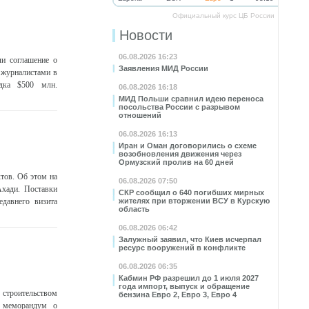
Официальный курс ЦБ России
Новости
06.08.2026 16:23
и соглашение о
Заявления МИД России
с журналистами в
дка $500 млн.
06.08.2026 16:18
МИД Польши сравнил идею переноса
посольства России с разрывом
отношений
06.08.2026 16:13
Иран и Оман договорились о схеме
возобновления движения через
Ормузский пролив на 60 дней
тов. Об этом на
06.08.2026 07:50
хади. Поставки
СКР сообщил о 640 погибших мирных
едавнего визита
жителях при вторжении ВСУ в Курскую
область
06.08.2026 06:42
Залужный заявил, что Киев исчерпал
ресурс вооружений в конфликте
06.08.2026 06:35
Кабмин РФ разрешил до 1 июля 2027
года импорт, выпуск и обращение
строительством
бензина Евро 2, Евро 3, Евро 4
й меморандум о