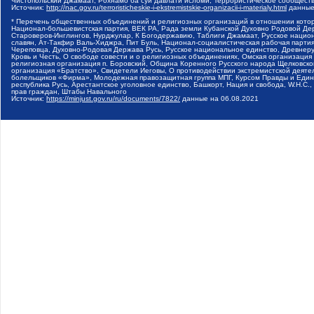
Чистопольский Джамаат, Рохнамо ба суи давлати исломи, Террористическое сообщест
Источник:
http://nac.gov.ru/terroristicheskie-i-ekstremistskie-organizacii-i-materialy.html
данные
* Перечень общественных объединений и религиозных организаций в отношении котор
Национал-большевистская партия, ВЕК РА, Рада земли Кубанской Духовно Родовой Де
Староверов-Инглингов, Нурджулар, К Богодержавию, Таблиги Джамаат, Русское наци
славян, Ат-Такфир Валь-Хиджра, Пит Буль, Национал-социалистическая рабочая парт
Череповца, Духовно-Родовая Держава Русь, Русское национальное единство, Древнер
Кровь и Честь, О свободе совести и о религиозных объединениях, Омская организаци
религиозная организация п. Боровский, Община Коренного Русского народа Щелковског
организация «Братство», Свидетели Иеговы, О противодействии экстремистской деяте
болельщиков «Фирма», Молодежная правозащитная группа МПГ, Курсом Правды и Единен
республика Русь, Арестантское уголовное единство, Башкорт, Нация и свобода, W.H.С
прав граждан, Штабы Навального
Источник:
https://minjust.gov.ru/ru/documents/7822/
данные на
06.08.2021