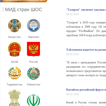
МИД стран ШОС
"Газпром" увеличит закупки 
09.02.2010
"Газпром" в 2010 году планиру
кубометров в 2009 году. Об эт
передает "РосФинКом". По данн
зарубежье 160,8 млрд кубометров
Казахстан
Киргизия
Хэйлунцзян надеется на расш
09.02.2010
Китай
Россия
"В связи с проведением Росси
расширения его сотрудничеств
полномочного представителя пр
цитирует слова эксперта из Акад
Таджикистан
Узбекистан
Китайско-российский форум по
08.02.2010
Китай и Россия готовы активи