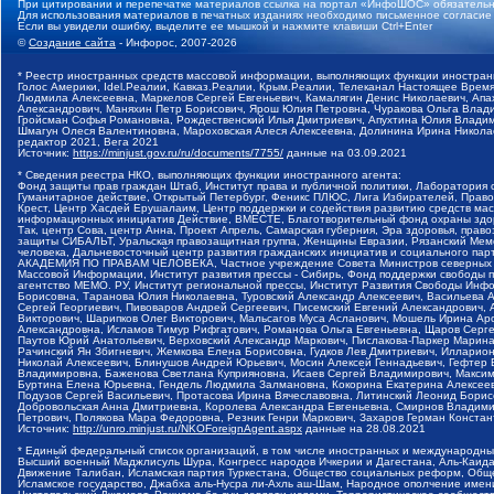
При цитировании и перепечатке материалов ссылка на портал «ИнфоШОС» обязательн
Для использования материалов в печатных изданиях необходимо письменное согласие
Если вы увидели ошибку, выделите ее мышкой и нажмите клавиши Ctrl+Enter
©
Создание сайта
- Инфорос, 2007-2026
* Реестр иностранных средств массовой информации, выполняющих функции иностранн
Голос Америки, Idel.Реалии, Кавказ.Реалии, Крым.Реалии, Телеканал Настоящее Время
Людмила Алексеевна, Маркелов Сергей Евгеньевич, Камалягин Денис Николаевич, Апах
Александрович, Маняхин Петр Борисович, Ярош Юлия Петровна, Чуракова Ольга Влади
Гройсман Софья Романовна, Рождественский Илья Дмитриевич, Апухтина Юлия Владимир
Шмагун Олеся Валентиновна, Мароховская Алеся Алексеевна, Долинина Ирина Никола
редактор 2021, Вега 2021
Источник:
https://minjust.gov.ru/ru/documents/7755/
данные на
03.09.2021
* Сведения реестра НКО, выполняющих функции иностранного агента:
Фонд защиты прав граждан Штаб, Институт права и публичной политики, Лаборатория
Гуманитарное действие, Открытый Петербург, Феникс ПЛЮС, Лига Избирателей, Правов
Крест, Центр Хасдей Ерушалаим, Центр поддержки и содействия развитию средств мас
информационных инициатив Действие, ВМЕСТЕ, Благотворительный фонд охраны здоров
Так, центр Сова, центр Анна, Проект Апрель, Самарская губерния, Эра здоровья, пр
защиты СИБАЛЬТ, Уральская правозащитная группа, Женщины Евразии, Рязанский Мемо
человека, Дальневосточный центр развития гражданских инициатив и социального пар
АКАДЕМИЯ ПО ПРАВАМ ЧЕЛОВЕКА, Частное учреждение Совета Министров северных стр
Массовой Информации, Институт развития прессы - Сибирь, Фонд поддержки свободы 
агентство МЕМО. РУ, Институт региональной прессы, Институт Развития Свободы Инф
Борисовна, Таранова Юлия Николаевна, Туровский Александр Алексеевич, Васильева 
Сергей Георгиевич, Пивоваров Андрей Сергеевич, Писемский Евгений Александрович,
Викторович, Шарипков Олег Викторович, Мальсагов Муса Асланович, Мошель Ирина Ар
Александровна, Исламов Тимур Рифгатович, Романова Ольга Евгеньевна, Щаров Серг
Паутов Юрий Анатольевич, Верховский Александр Маркович, Пислакова-Паркер Марина
Рачинский Ян Збигневич, Жемкова Елена Борисовна, Гудков Лев Дмитриевич, Иллари
Николай Алексеевич, Блинушов Андрей Юрьевич, Мосин Алексей Геннадьевич, Гефтер
Владимировна, Баженова Светлана Куприяновна, Исаев Сергей Владимирович, Максим
Буртина Елена Юрьевна, Гендель Людмила Залмановна, Кокорина Екатерина Алексеев
Подузов Сергей Васильевич, Протасова Ирина Вячеславовна, Литинский Леонид Борис
Добровольская Анна Дмитриевна, Королева Александра Евгеньевна, Смирнов Владими
Петрович, Полякова Мара Федоровна, Резник Генри Маркович, Захаров Герман Конста
Источник:
http://unro.minjust.ru/NKOForeignAgent.aspx
данные на
28.08.2021
* Единый федеральный список организаций, в том числе иностранных и международны
Высший военный Маджлисуль Шура, Конгресс народов Ичкерии и Дагестана, Аль-Каида, 
Движение Талибан, Исламская партия Туркестана, Общество социальных реформ, Общес
Исламское государство, Джабха аль-Нусра ли-Ахль аш-Шам, Народное ополчение имен