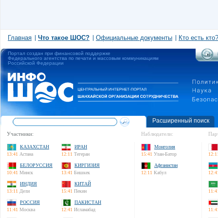
Главная
Что такое ШОС?
Официальные документы
Кто есть кто
Портал создан при финансовой поддержке
Федерального агентства по печати и массовым коммуникациям
Российской Федерации
Расширенный поиск
Участники:
Наблюдатели:
Пар
КАЗАХСТАН
ИРАН
Монголия
13:41
Астана
12:11
Тегеран
15:41
Улан-Батор
12:1
БЕЛОРУССИЯ
КИРГИЗИЯ
Афганистан
10:41
Минск
13:41
Бишкек
12:11
Кабул
12:4
ИНДИЯ
КИТАЙ
13:11
Дели
15:41
Пекин
11:4
РОССИЯ
ПАКИСТАН
11:41
Москва
12:41
Исламабад
11:4