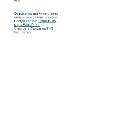
Острые козырьки
смотреть
онлайн все сезоны и серии.
Всегда свежие
новости из
мира WordPress
Смотреть
Танцы на ТНТ
бесплатно