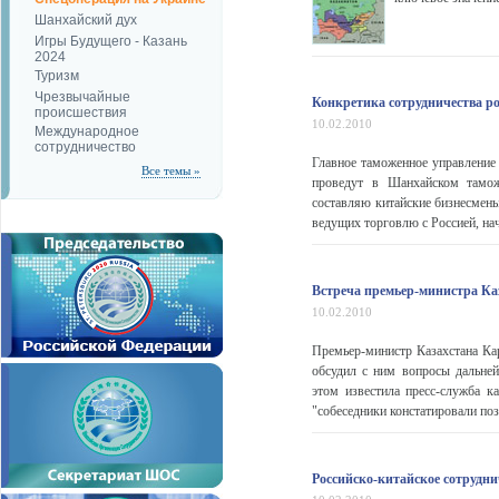
Шанхайский дух
Игры Будущего - Казань
2024
Туризм
Чрезвычайные
Конкретика сотрудничества р
происшествия
10.02.2010
Международное
сотрудничество
Главное таможенное управление
Все темы »
проведут в Шанхайском тамож
составляю китайские бизнесмены
ведущих торговлю с Россией, на
Встреча премьер-министра Каз
10.02.2010
Премьер-министр Казахстана Ка
обсудил с ним вопросы дальней
этом известила пресс-служба к
"собеседники констатировали поз
Российско-китайское сотрудни