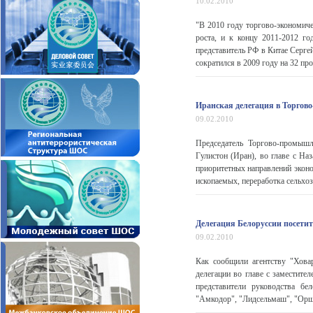
10.02.2010
"В 2010 году торгово-экономиче
роста, и к концу 2011-2012 г
представитель РФ в Китае Серге
сократился в 2009 году на 32 про
Иранская делегация в Торго
09.02.2010
Председатель Торгово-промыш
Гулистон (Иран), во главе с На
приоритетных направлений эконо
ископаемых, переработка сельхоз
Делегация Белоруссии посети
09.02.2010
Как сообщили агентству "Хова
делегации во главе с заместит
представители руководства б
"Амкодор", "Лидсельмаш", "Орш