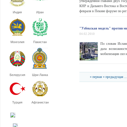
утвержденной главами двух гос
КНР и Дальнего Востока и Вост
февраля в Пекине форуме по рег
Индия
Иран
"Узбекская модель" против м
04.02.2010
Монголия
Пакистан
По словам Ислама
дала возможност
мобилизация сил 
Белорусия
Шри-Ланка
« первая
« предыдущая
...
Турция
Афганистан