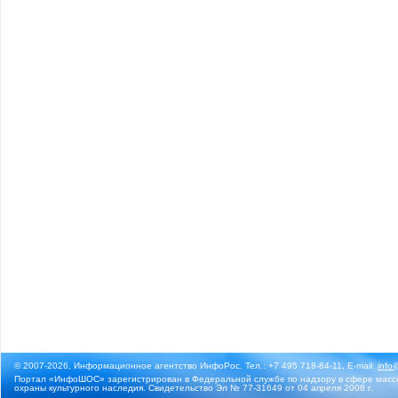
© 2007-2026, Информационное агентство ИнфоРос. Тел.: +7 495 718-84-11, E-mail:
info
Портал «ИнфоШОС» зарегистрирован в Федеральной службе по надзору в сфере массо
охраны культурного наследия. Свидетельство Эл № 77-31649 от 04 апреля 2008 г.