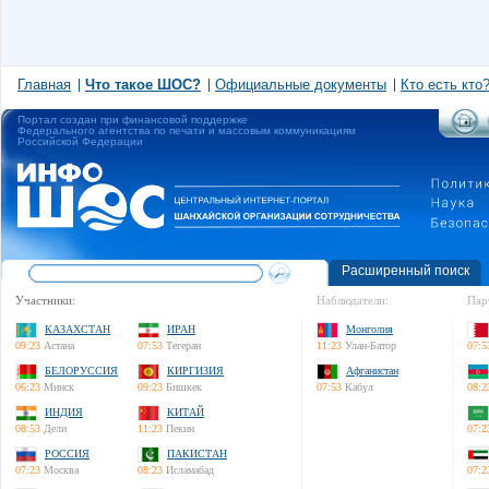
Главная
Что такое ШОС?
Официальные документы
Кто есть кто
Портал создан при финансовой поддержке
Федерального агентства по печати и массовым коммуникациям
Российской Федерации
Расширенный поиск
Участники:
Наблюдатели:
Пар
КАЗАХСТАН
ИРАН
Монголия
09:23
Астана
07:53
Тегеран
11:23
Улан-Батор
07:5
БЕЛОРУССИЯ
КИРГИЗИЯ
Афганистан
06:23
Минск
09:23
Бишкек
07:53
Кабул
08:2
ИНДИЯ
КИТАЙ
08:53
Дели
11:23
Пекин
07:2
РОССИЯ
ПАКИСТАН
07:23
Москва
08:23
Исламабад
07:2