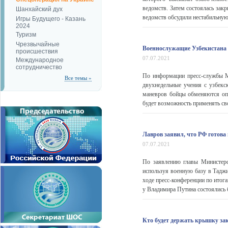
ведомств. Затем состоялась зак
Шанхайский дух
ведомств обсудили нестабильную
Игры Будущего - Казань
2024
Туризм
Чрезвычайные
Военнослужащие Узбекистана 
происшествия
07.07.2021
Международное
сотрудничество
По информации пресс-службы М
Все темы »
двухнедельные учения с узбекс
маневров бойцы обменяются оп
будет возможность применять сво
Лавров заявил, что РФ готова
07.07.2021
По заявлению главы Министерс
используя военную базу в Таджи
ходе пресс-конференции по итог
у Владимира Путина состоялись б
Кто будет держать крышку за