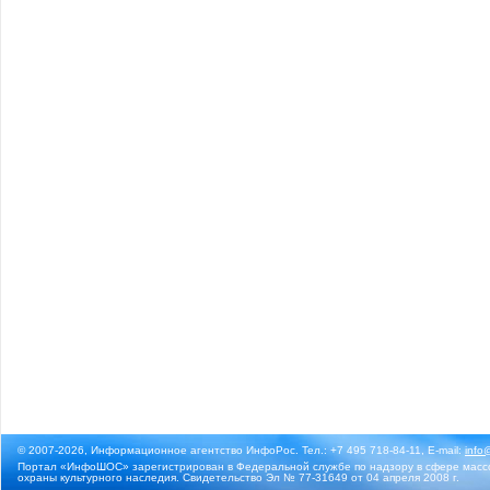
© 2007-2026, Информационное агентство ИнфоРос. Тел.: +7 495 718-84-11, E-mail:
info
Портал «ИнфоШОС» зарегистрирован в Федеральной службе по надзору в сфере массо
охраны культурного наследия. Свидетельство Эл № 77-31649 от 04 апреля 2008 г.