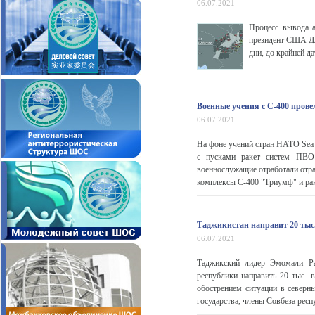
06.07.2021
Процесс вывода 
президент США Дж
дни, до крайней да
Военные учения с С-400 провел
06.07.2021
На фоне учений стран НАТО Sea
с пусками ракет систем ПВО 
военнослужащие отработали отра
комплексы С-400 "Триумф" и рак
Таджикистан направит 20 тыс
06.07.2021
Таджикский лидер Эмомали Ра
республики направить 20 тыс. 
обострением ситуации в северн
государства, члены Совбеза респ