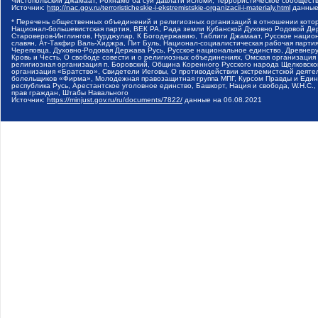
Чистопольский Джамаат, Рохнамо ба суи давлати исломи, Террористическое сообщест
Источник:
http://nac.gov.ru/terroristicheskie-i-ekstremistskie-organizacii-i-materialy.html
данные
* Перечень общественных объединений и религиозных организаций в отношении котор
Национал-большевистская партия, ВЕК РА, Рада земли Кубанской Духовно Родовой Де
Староверов-Инглингов, Нурджулар, К Богодержавию, Таблиги Джамаат, Русское наци
славян, Ат-Такфир Валь-Хиджра, Пит Буль, Национал-социалистическая рабочая парт
Череповца, Духовно-Родовая Держава Русь, Русское национальное единство, Древнер
Кровь и Честь, О свободе совести и о религиозных объединениях, Омская организаци
религиозная организация п. Боровский, Община Коренного Русского народа Щелковског
организация «Братство», Свидетели Иеговы, О противодействии экстремистской деяте
болельщиков «Фирма», Молодежная правозащитная группа МПГ, Курсом Правды и Единен
республика Русь, Арестантское уголовное единство, Башкорт, Нация и свобода, W.H.С
прав граждан, Штабы Навального
Источник:
https://minjust.gov.ru/ru/documents/7822/
данные на
06.08.2021