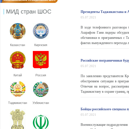
МИД стран ШОС
Президенты Таджикистана и А
05.07.2021
В ходе телефонного разговора
Ашрафом Гани лидеры обсудили 
обстановки в приграничных с 
фактах вынужденного перехода л
Казахстан
Киргизия
Российские пограничники буду
05.07.2021
Китай
Россия
По заявлению представителя Кр
обострением ситуации в пригр
Отвечая на вопрос, рассматри
Таджикистану в охране границ, пр
Таджикистан
Узбекистан
Бойцы российского спецназа п
05.07.2021
Военнослужащие подразделения с