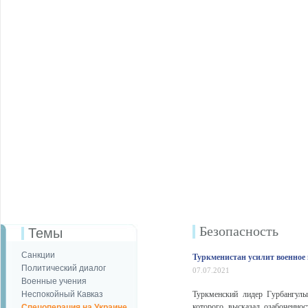
Безопаcность
Темы
Санкции
Туркменистан усилит военное 
Политический диалог
07.07.2021
Военные учения
Неспокойный Кавказ
Туркменский лидер Гурбангулы
которого высказал озабоченно
Спецоперация на Украине