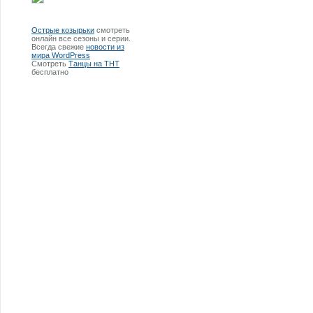
Острые козырьки
смотреть
онлайн все сезоны и серии.
Всегда свежие
новости из
мира WordPress
Смотреть
Танцы на ТНТ
бесплатно