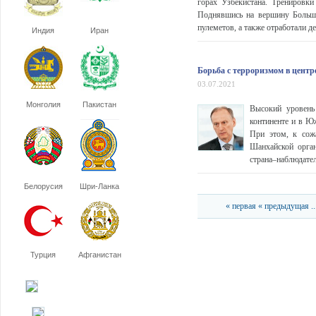
горах Узбекистана. Тренировк
Поднявшись на вершину Большо
пулеметов, а также отработали д
Индия
Иран
Борьба с терроризмом в цен
03.07.2021
Монголия
Пакистан
Высокий уровень
континенте и в Ю
При этом, к сож
Шанхайской орга
страна–наблюдате
Белорусия
Шри-Ланка
« первая
« предыдущая
..
Турция
Афганистан