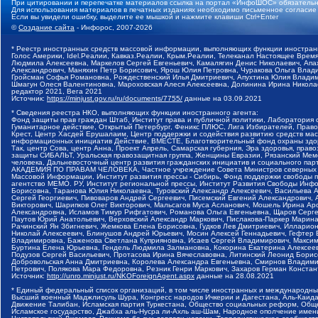
При цитировании и перепечатке материалов ссылка на портал «ИнфоШОС» обязательн
Для использования материалов в печатных изданиях необходимо письменное согласие
Если вы увидели ошибку, выделите ее мышкой и нажмите клавиши Ctrl+Enter
©
Создание сайта
- Инфорос, 2007-2026
* Реестр иностранных средств массовой информации, выполняющих функции иностранн
Голос Америки, Idel.Реалии, Кавказ.Реалии, Крым.Реалии, Телеканал Настоящее Время
Людмила Алексеевна, Маркелов Сергей Евгеньевич, Камалягин Денис Николаевич, Апах
Александрович, Маняхин Петр Борисович, Ярош Юлия Петровна, Чуракова Ольга Влади
Гройсман Софья Романовна, Рождественский Илья Дмитриевич, Апухтина Юлия Владимир
Шмагун Олеся Валентиновна, Мароховская Алеся Алексеевна, Долинина Ирина Никола
редактор 2021, Вега 2021
Источник:
https://minjust.gov.ru/ru/documents/7755/
данные на
03.09.2021
* Сведения реестра НКО, выполняющих функции иностранного агента:
Фонд защиты прав граждан Штаб, Институт права и публичной политики, Лаборатория
Гуманитарное действие, Открытый Петербург, Феникс ПЛЮС, Лига Избирателей, Правов
Крест, Центр Хасдей Ерушалаим, Центр поддержки и содействия развитию средств мас
информационных инициатив Действие, ВМЕСТЕ, Благотворительный фонд охраны здоров
Так, центр Сова, центр Анна, Проект Апрель, Самарская губерния, Эра здоровья, пр
защиты СИБАЛЬТ, Уральская правозащитная группа, Женщины Евразии, Рязанский Мемо
человека, Дальневосточный центр развития гражданских инициатив и социального пар
АКАДЕМИЯ ПО ПРАВАМ ЧЕЛОВЕКА, Частное учреждение Совета Министров северных стр
Массовой Информации, Институт развития прессы - Сибирь, Фонд поддержки свободы 
агентство МЕМО. РУ, Институт региональной прессы, Институт Развития Свободы Инф
Борисовна, Таранова Юлия Николаевна, Туровский Александр Алексеевич, Васильева 
Сергей Георгиевич, Пивоваров Андрей Сергеевич, Писемский Евгений Александрович,
Викторович, Шарипков Олег Викторович, Мальсагов Муса Асланович, Мошель Ирина Ар
Александровна, Исламов Тимур Рифгатович, Романова Ольга Евгеньевна, Щаров Серг
Паутов Юрий Анатольевич, Верховский Александр Маркович, Пислакова-Паркер Марина
Рачинский Ян Збигневич, Жемкова Елена Борисовна, Гудков Лев Дмитриевич, Иллари
Николай Алексеевич, Блинушов Андрей Юрьевич, Мосин Алексей Геннадьевич, Гефтер
Владимировна, Баженова Светлана Куприяновна, Исаев Сергей Владимирович, Максим
Буртина Елена Юрьевна, Гендель Людмила Залмановна, Кокорина Екатерина Алексеев
Подузов Сергей Васильевич, Протасова Ирина Вячеславовна, Литинский Леонид Борис
Добровольская Анна Дмитриевна, Королева Александра Евгеньевна, Смирнов Владими
Петрович, Полякова Мара Федоровна, Резник Генри Маркович, Захаров Герман Конста
Источник:
http://unro.minjust.ru/NKOForeignAgent.aspx
данные на
28.08.2021
* Единый федеральный список организаций, в том числе иностранных и международны
Высший военный Маджлисуль Шура, Конгресс народов Ичкерии и Дагестана, Аль-Каида, 
Движение Талибан, Исламская партия Туркестана, Общество социальных реформ, Общес
Исламское государство, Джабха аль-Нусра ли-Ахль аш-Шам, Народное ополчение имен