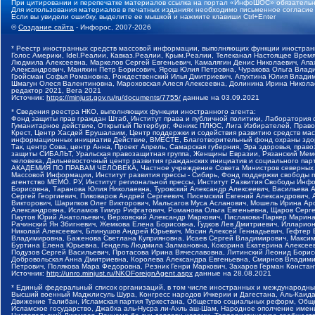
При цитировании и перепечатке материалов ссылка на портал «ИнфоШОС» обязательн
Для использования материалов в печатных изданиях необходимо письменное согласие
Если вы увидели ошибку, выделите ее мышкой и нажмите клавиши Ctrl+Enter
©
Создание сайта
- Инфорос, 2007-2026
* Реестр иностранных средств массовой информации, выполняющих функции иностранн
Голос Америки, Idel.Реалии, Кавказ.Реалии, Крым.Реалии, Телеканал Настоящее Время
Людмила Алексеевна, Маркелов Сергей Евгеньевич, Камалягин Денис Николаевич, Апах
Александрович, Маняхин Петр Борисович, Ярош Юлия Петровна, Чуракова Ольга Влади
Гройсман Софья Романовна, Рождественский Илья Дмитриевич, Апухтина Юлия Владимир
Шмагун Олеся Валентиновна, Мароховская Алеся Алексеевна, Долинина Ирина Никола
редактор 2021, Вега 2021
Источник:
https://minjust.gov.ru/ru/documents/7755/
данные на
03.09.2021
* Сведения реестра НКО, выполняющих функции иностранного агента:
Фонд защиты прав граждан Штаб, Институт права и публичной политики, Лаборатория
Гуманитарное действие, Открытый Петербург, Феникс ПЛЮС, Лига Избирателей, Правов
Крест, Центр Хасдей Ерушалаим, Центр поддержки и содействия развитию средств мас
информационных инициатив Действие, ВМЕСТЕ, Благотворительный фонд охраны здоров
Так, центр Сова, центр Анна, Проект Апрель, Самарская губерния, Эра здоровья, пр
защиты СИБАЛЬТ, Уральская правозащитная группа, Женщины Евразии, Рязанский Мемо
человека, Дальневосточный центр развития гражданских инициатив и социального пар
АКАДЕМИЯ ПО ПРАВАМ ЧЕЛОВЕКА, Частное учреждение Совета Министров северных стр
Массовой Информации, Институт развития прессы - Сибирь, Фонд поддержки свободы 
агентство МЕМО. РУ, Институт региональной прессы, Институт Развития Свободы Инф
Борисовна, Таранова Юлия Николаевна, Туровский Александр Алексеевич, Васильева 
Сергей Георгиевич, Пивоваров Андрей Сергеевич, Писемский Евгений Александрович,
Викторович, Шарипков Олег Викторович, Мальсагов Муса Асланович, Мошель Ирина Ар
Александровна, Исламов Тимур Рифгатович, Романова Ольга Евгеньевна, Щаров Серг
Паутов Юрий Анатольевич, Верховский Александр Маркович, Пислакова-Паркер Марина
Рачинский Ян Збигневич, Жемкова Елена Борисовна, Гудков Лев Дмитриевич, Иллари
Николай Алексеевич, Блинушов Андрей Юрьевич, Мосин Алексей Геннадьевич, Гефтер
Владимировна, Баженова Светлана Куприяновна, Исаев Сергей Владимирович, Максим
Буртина Елена Юрьевна, Гендель Людмила Залмановна, Кокорина Екатерина Алексеев
Подузов Сергей Васильевич, Протасова Ирина Вячеславовна, Литинский Леонид Борис
Добровольская Анна Дмитриевна, Королева Александра Евгеньевна, Смирнов Владими
Петрович, Полякова Мара Федоровна, Резник Генри Маркович, Захаров Герман Конста
Источник:
http://unro.minjust.ru/NKOForeignAgent.aspx
данные на
28.08.2021
* Единый федеральный список организаций, в том числе иностранных и международны
Высший военный Маджлисуль Шура, Конгресс народов Ичкерии и Дагестана, Аль-Каида, 
Движение Талибан, Исламская партия Туркестана, Общество социальных реформ, Общес
Исламское государство, Джабха аль-Нусра ли-Ахль аш-Шам, Народное ополчение имен