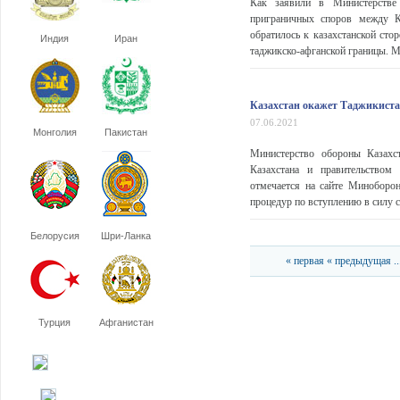
Как заявили в Министерстве 
приграничных споров между К
обратилось к казахстанской сто
Индия
Иран
таджикско-афганской границы. М
Казахстан окажет Таджикиста
07.06.2021
Монголия
Пакистан
Министерство обороны Казахс
Казахстана и правительством
отмечается на сайте Миноборон
процедур по вступлению в силу с
Белорусия
Шри-Ланка
« первая
« предыдущая
..
Турция
Афганистан