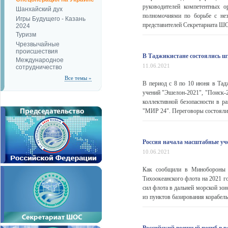
руководителей компетентных о
Шанхайский дух
полномочиями по борьбе с нез
Игры Будущего - Казань
представителей Секретариата ШО
2024
Туризм
Чрезвычайные
происшествия
В Таджикистане состоялись ш
Международное
11.06.2021
сотрудничество
Все темы »
В период с 8 по 10 июня в Та
учений "Эшелон-2021", "Поиск-2
коллективной безопасности в ра
"МИР 24". Переговоры состоялись
Россия начала масштабные уче
10.06.2021
Как сообщили в Минобороны Ро
Тихоокеанского флота на 2021 г
сил флота в дальней морской зо
из пунктов базирования корабель