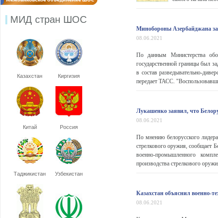
МИД стран ШОС
Минобороны Азербайджана зая
08.06.2021
По данным Министерства обор
государственной границы был з
в состав разведывательно-диве
Казахстан
Киргизия
передает ТАСС. "Воспользовавш
Лукашенко заявил, что Белору
08.06.2021
Китай
Россия
По мнению белорусского лидера
стрелкового оружия, сообщает Б
военно-промышленного компле
производства стрелкового оружия
Таджикистан
Узбекистан
Казахстан объяснил военно-т
08.06.2021