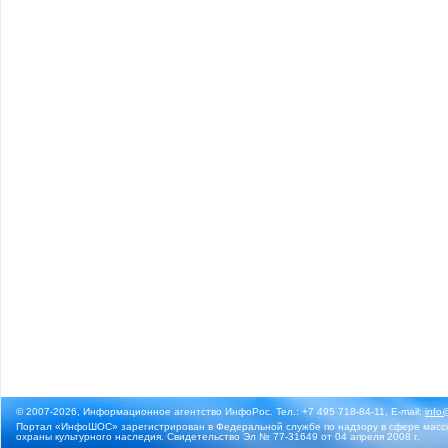
© 2007-2026, Информационное агентство ИнфоРос. Тел.: +7 495 718-84-11, E-mail:
info
Портал «ИнфоШОС» зарегистрирован в Федеральной службе по надзору в сфере массо
охраны культурного наследия. Свидетельство Эл № 77-31649 от 04 апреля 2008 г.