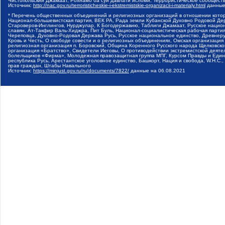
Чистопольский Джамаат, Рохнамо ба суи давлати исломи, Террористическое сообщест
Источник:
http://nac.gov.ru/terroristicheskie-i-ekstremistskie-organizacii-i-materialy.html
данные
* Перечень общественных объединений и религиозных организаций в отношении котор
Национал-большевистская партия, ВЕК РА, Рада земли Кубанской Духовно Родовой Де
Староверов-Инглингов, Нурджулар, К Богодержавию, Таблиги Джамаат, Русское наци
славян, Ат-Такфир Валь-Хиджра, Пит Буль, Национал-социалистическая рабочая парт
Череповца, Духовно-Родовая Держава Русь, Русское национальное единство, Древнер
Кровь и Честь, О свободе совести и о религиозных объединениях, Омская организаци
религиозная организация п. Боровский, Община Коренного Русского народа Щелковског
организация «Братство», Свидетели Иеговы, О противодействии экстремистской деяте
болельщиков «Фирма», Молодежная правозащитная группа МПГ, Курсом Правды и Единен
республика Русь, Арестантское уголовное единство, Башкорт, Нация и свобода, W.H.С
прав граждан, Штабы Навального
Источник:
https://minjust.gov.ru/ru/documents/7822/
данные на
06.08.2021