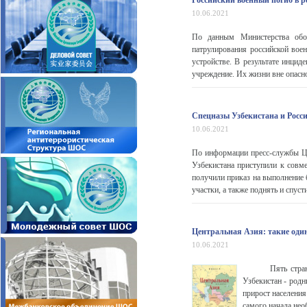
Российский военный погиб в 
10.06.2021
По данным Министерства обо
патрулирования российской во
устройстве. В результате инцид
учреждение. Их жизни вне опасн
Спецназы Узбекистана и Росси
10.06.2021
По информации пресс-службы Це
Узбекистана приступили к совм
получили приказ на выполнение 
участки, а также поднять и спус
Центральная Азия: такие один
10.06.2021
Пять стран Цент
Узбекистан - родн
прирост населени
самого начала нео