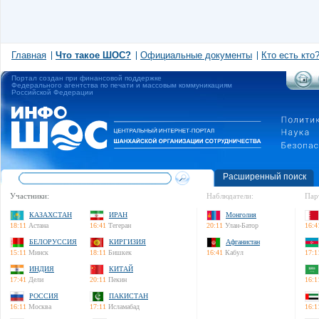
Главная
Что такое ШОС?
Официальные документы
Кто есть кто
Портал создан при финансовой поддержке
Федерального агентства по печати и массовым коммуникациям
Российской Федерации
Расширенный поиск
Участники:
Наблюдатели:
Пар
КАЗАХСТАН
ИРАН
Монголия
18:11
Астана
16:41
Тегеран
20:11
Улан-Батор
16:4
БЕЛОРУССИЯ
КИРГИЗИЯ
Афганистан
15:11
Минск
18:11
Бишкек
16:41
Кабул
17:1
ИНДИЯ
КИТАЙ
17:41
Дели
20:11
Пекин
16:1
РОССИЯ
ПАКИСТАН
16:11
Москва
17:11
Исламабад
16:1