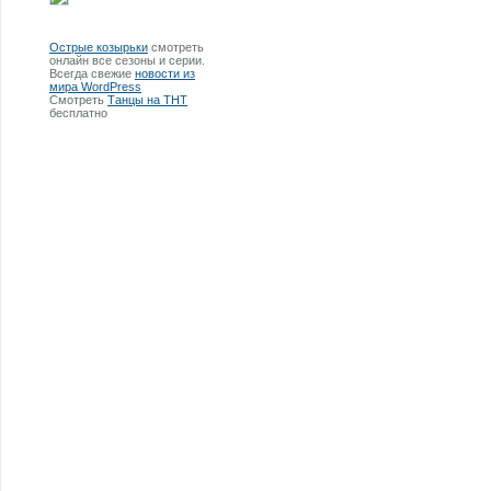
Острые козырьки
смотреть
онлайн все сезоны и серии.
Всегда свежие
новости из
мира WordPress
Смотреть
Танцы на ТНТ
бесплатно