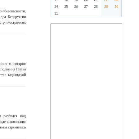
24
25
26
27
28
29
30
ой безопасности,
31
дел Белоруссии
стр иностранных
овета министров
ыполнения Плана
ства таджикской
и разбился под
ходе выполнения
лоты стремились