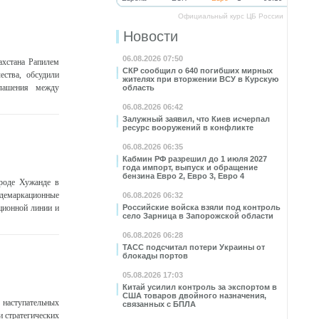
Официальный курс ЦБ России
Новости
06.08.2026 07:50
ахстана Рапилем
СКР сообщил о 640 погибших мирных
ества, обсудили
жителях при вторжении ВСУ в Курскую
глашения между
область
06.08.2026 06:42
Залужный заявил, что Киев исчерпал
ресурс вооружений в конфликте
06.08.2026 06:35
Кабмин РФ разрешил до 1 июля 2027
года импорт, выпуск и обращение
бензина Евро 2, Евро 3, Евро 4
ороде Хужанде в
 демаркационные
06.08.2026 06:32
ционной линии и
Российские войска взяли под контроль
село Зарница в Запорожской области
06.08.2026 06:28
ТАСС подсчитал потери Украины от
блокады портов
05.08.2026 17:03
Китай усилил контроль за экспортом в
США товаров двойного назначения,
наступательных
связанных с БПЛА
 стратегических