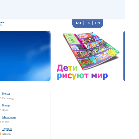
RU
EN
CN
С"
Непал
2
Катманду
Катар
2
Доха
Мальдивы
2
Мале
Турция
2
Анкара