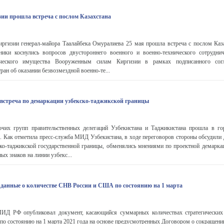
и прошла встреча с послом Казахстана
ргизии генерал-майора Таалайбека Омуралиева 25 мая прошла встреча с послом Каз
ки коснулись вопросов двустороннего военного и военно-технического сотруднич
нического имущества Вооруженным силам Киргизии в рамках подписанного со
ран об оказании безвозмездной военно-те...
 встреча по демаркации узбекско-таджикской границы
очих групп правительственных делегаций Узбекистана и Таджикистана прошла в г
. Как отметила пресс-служба МИД Узбекистана, в ходе переговоров стороны обсудили
ско-таджикской государственной границы, обменялись мнениями по проектной демарка
х знаков на линии узбекс...
анные о количестве СНВ России и США по состоянию на 1 марта
ИД РФ опубликовал документ, касающийся суммарных количествах стратегических 
 состоянию на 1 марта 2021 года на основе предусмотренных Договором о сокращении