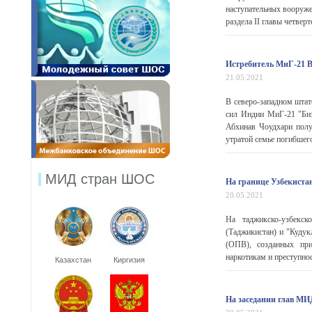
наступательных вооруже
раздела II главы четвер
Истребитель МиГ-21 В
21.05.2021
В северо-западном штат
сил Индии МиГ-21 "Биз
Абхинав Чоудхари полу
утратой семье погибшего.
МИД стран ШОС
На границе Узбекиста
20.05.2021
На таджикско-узбекс
(Таджикистан) и "Кудук
(ОПВ), созданных при
наркотикам и преступно
Казахстан
Киргизия
На заседании глав МИ