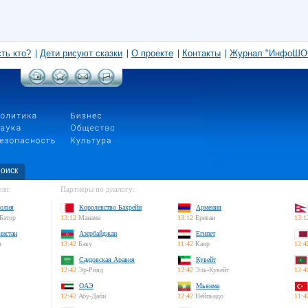
сть кто?
Дети рисуют сказки
О проекте
Контакты
Журнал "ИнфоШО
оиск
ли:
Партнеры по диалогу:
олия
Королевство Бахрейн
Армения
Батор
13:12
Манама
13:12
Ереван
13:1
нистан
Азербайджан
Египет
л
13:42
Баку
11:42
Каир
12:4
Саудовская Аравия
Кувейт
12:42
Эр-Рияд
12:42
Эль-Кувейт
12:4
ОАЭ
Мьянма
12:42
Абу-Даби
12:42
Нейпьидо
11:4