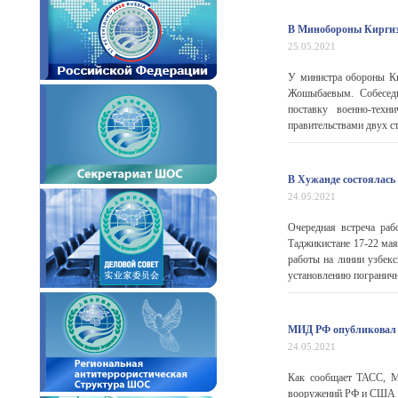
В Минобороны Киргизи
25.05.2021
У министра обороны Ки
Жошыбаевым. Собеседни
поставку военно-тех
правительствами двух ст
В Хужанде состоялась
24.05.2021
Очередная встреча раб
Таджикистане 17-22 мая
работы на линии узбек
установлению пограничны
МИД РФ опубликовал д
24.05.2021
Как сообщает ТАСС, М
вооружений РФ и США по