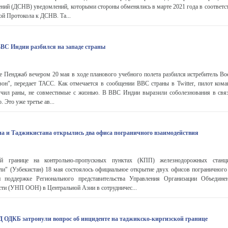
ний (ДСНВ) уведомлений, которыми стороны обменялись в марте 2021 года в соответст
той Протокола к ДСНВ. Та...
ВС Индии разбился на западе страны
е Пенджаб вечером 20 мая в ходе планового учебного полета разбился истребитель В
он", передает ТАСС. Как отмечается в сообщении ВВС страны в Twitter, пилот кома
чил раны, не совместимые с жизнью. В ВВС Индии выразили соболезнования в связ
 Это уже третье ав...
на и Таджикистана открылись два офиса пограничного взаимодействия
кой границе на контрольно-пропускных пунктах (КПП) железнодорожных станц
ли" (Узбекистан) 18 мая состоялось официальное открытие двух офисов пограничного
 поддержке Регионального представительства Управления Организации Объедин
сти (УНП ООН) в Центральной Азии в сотрудничес...
Д ОДКБ затронули вопрос об инциденте на таджикско-киргизской границе