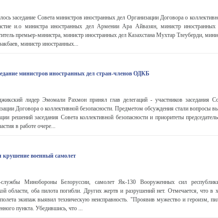
лось заседание Совета министров иностранных дел Организации Договора о коллективн
астие и.о министра иностранных дел Армении Ара Айвазян, министр иностранных 
итель премьер-министра, министр иностранных дел Казахстана Мухтар Тлеуберди, мини
акбаев, министр иностранных...
едание министров иностранных дел стран-членов ОДКБ
жикский лидер Эмомали Рахмон принял глав делегаций - участников заседания С
зации Договора о коллективной безопасности. Предметом обсуждения стали вопросы в
ции решений заседания Совета коллективной безопасности и приоритеты председатель
стия в работе очере...
л крушение военный самолет
-службы Минобороны Белоруссии, самолет Як-130 Вооруженных сил республик
ой области, оба пилота погибли. Других жертв и разрушений нет. Отмечается, что в 
 полета экипаж выявил техническую неисправность. "Проявив мужество и героизм, пи
нного пункта. Убедившись, что ...