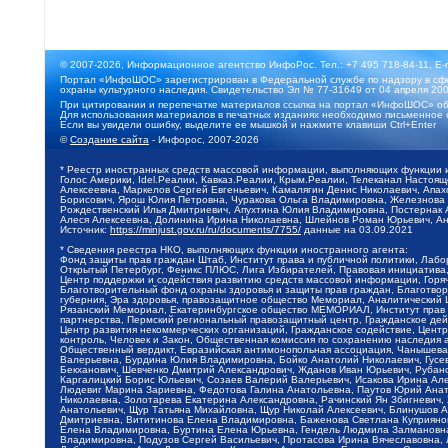
© 2007-2026, Информационное агентство ИнфоРос. Тел.: +7 495 718-84-11, E-
Портал «ИнфоШОС» зарегистрирован в Федеральной службе по надзору в сфе
охраны культурного наследия. Свидетельство Эл № 77-31649 от 04 апреля 200
При цитировании и перепечатке материалов ссылка на портал «ИнфоШОС» об
Для использования материалов в печатных изданиях необходимо письменное 
Если вы увидели ошибку, выделите ее мышкой и нажмите клавиши Ctrl+Enter
©
Создание сайта
- Инфорос, 2007-2026
* Реестр иностранных средств массовой информации, выполняющих функции 
Голос Америки, Idel.Реалии, Кавказ.Реалии, Крым.Реалии, Телеканал Настоя
Алексеевна, Маркелов Сергей Евгеньевич, Камалягин Денис Николаевич, Апах
Борисович, Ярош Юлия Петровна, Чуракова Ольга Владимировна, Железнова М
Рождественский Илья Дмитриевич, Апухтина Юлия Владимировна, Постернак Ал
Алеся Алексеевна, Долинина Ирина Николаевна, Шлейнов Роман Юрьевич, Ани
Источник:
https://minjust.gov.ru/ru/documents/7755/
данные на
03.09.2021
* Сведения реестра НКО, выполняющих функции иностранного агента:
Фонд защиты прав граждан Штаб, Институт права и публичной политики, Лаб
Открытый Петербург, Феникс ПЛЮС, Лига Избирателей, Правовая инициатива, 
Центр поддержки и содействия развитию средств массовой информации, Горя
Благотворительный фонд охраны здоровья и защиты прав граждан, Благотвори
губерния, Эра здоровья, правозащитное общество Мемориал, Аналитический 
Рязанский Мемориал, Екатеринбургское общество МЕМОРИАЛ, Институт прав ч
партнерства, Пермский региональный правозащитный центр, Гражданское де
Центр развития некоммерческих организаций, Гражданское содействие, Цент
контроль, Человек и Закон, Общественная комиссия по сохранению наследия
Общественный вердикт, Евразийская антимонопольная ассоциация, Чанышева 
Валерьевна, Бурдина Юлия Владимировна, Бойко Анатолий Николаевич, Гусев
Бекханович, Шевченко Дмитрий Александрович, Жданов Иван Юрьевич, Рубано
Каргалицкий Борис Юльевич, Созаев Валерий Валерьевич, Исакова Ирина Ал
Людевиг Марина Зариевна, Федотова Галина Анатольевна, Паутов Юрий Анато
Николаевна, Золотарева Екатерина Александровна, Рачинский Ян Збигневич
Анатольевич, Щур Татьяна Михайловна, Щур Николай Алексеевич, Блинушов 
Дмитриевна, Вититинова Елена Владимировна, Баженова Светлана Куприяновн
Елена Владимировна, Буртина Елена Юрьевна, Гендель Людмила Залмановна,
Владимировна, Подузов Сергей Васильевич, Протасова Ирина Вячеславовна, 