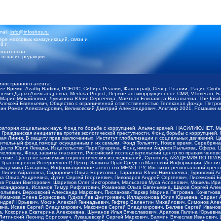
mail:
info@infoshos.ru
ре массовых коммуникаций, связи и
8 г.
язательна.
согласие редакции
иностранного агента:
щее Время, Azatliq Radiosi, PCE/PC, Сибирь.Реалии, Фактограф, Север.Реалии, Радио Св
ончич Дарья Александровна, Medusa Project, Первое антикоррупционное СМИ, VTimes.io, 
ария Михайловна, Лукьянова Юлия Сергеевна, Маетная Елизавета Витальевна, The Insid
ексей Евгеньевич, Общество с ограниченной ответственностью Телеканал Дождь, Петров 
н Роман Александрович, Великовский Дмитрий Александрович, Альтаир 2021, Ромашки мо
оратория социальных наук, Фонд по борьбе с коррупцией, Альянс врачей, НАСИЛИЮ.НЕТ, 
Гражданская инициатива против экологической преступности, Фонд борьбы с коррупцией,
чая Линия, В защиту прав заключенных, Институт глобализации и социальных движений,
тельный фонд помощи осужденным и их семьям, Фонд Тольятти, Новое время, Серебряная т
Центр Юрия Левады, Издательство Парк Гагарина, Фонд имени Андрея Рылькова, Сфера, 
еловека, Фонд защиты гласности, Российский исследовательский центр по правам челове
йствие, Центр независимых социологических исследований, Сутяжник, АКАДЕМИЯ ПО ПР
р Трансперенси Интернешнл-Р, Центр Защиты Прав Средств Массовой Информации, Институ
 академика Сахарова, Информационное агентство МЕМО. РУ, Институт региональной пресс
Лилия Айратовна, Сидорович Ольга Борисовна, Таранова Юлия Николаевна, Туровский Ал
а Ольга Андреевна, Дугин Сергей Георгиевич, Пивоваров Андрей Сергеевич, Писемский Е
в Роман Викторович, Шарипков Олег Викторович, Мальсагов Муса Асланович, Мошель Ири
ександровна, Исламов Тимур Рифгатович, Романова Ольга Евгеньевна, Щаров Сергей Але
льевич, Верховский Александр Маркович, Пислакова-Паркер Марина Петровна, Кочеткова
, Жемкова Елена Борисовна, Гудков Лев Дмитриевич, Илларионова Юлия Юрьевна, Саранг
Андрей Юрьевич, Мосин Алексей Геннадьевич, Гефтер Валентин Михайлович, Симонов Але
а, Исаев Сергей Владимирович, Максимов Сергей Владимирович, Беляев Сергей Иванович
 Кокорина Екатерина Алексеевна, Шуманов Илья Вячеславович, Арапова Галина Юрьевна
Литинский Леонид Борисович, Лукашевский Сергей Маркович, Бахмин Вячеслав Иванович,