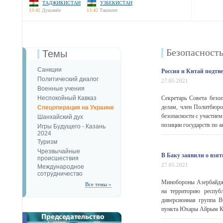
ТАДЖИКИСТАН
УЗБЕКИСТАН
13:42
Душанбе
13:42
Ташкент
Безопаcност
Темы
Санкции
Россия и Китай подтв
Политический диалог
27.05.2021
Военные учения
Неспокойный Кавказ
Секретарь Совета безо
делам, член Политбюро
Спецоперация на Украине
безопасности с участие
Шанхайский дух
позиции государств по 
Игры Будущего - Казань
2024
Туризм
Чрезвычайные
В Баку заявили о взя
происшествия
27.05.2021
Международное
сотрудничество
Минобороны Азербайджа
Все темы »
на территорию респуб
диверсионная группа В
пункта Юхары Айрым Кел