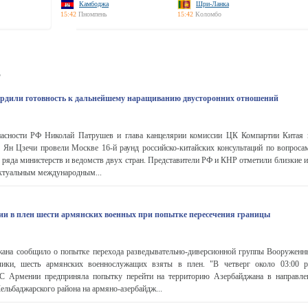
Камбоджа
Шри-Ланка
15:42
Пномпень
15:42
Коломбо
ь
ердили готовность к дальнейшему наращиванию двусторонних отношений
пасности РФ Николай Патрушев и глава канцелярии комиссии ЦК Компартии Китая
 Ян Цзечи провели Москве 16-й раунд российско-китайских консультаций по вопросам
м ряда министерств и ведомств двух стран. Представители РФ и КНР отметили близкие
актуальным международным...
тии в плен шести армянских военных при попытке пересечения границы
на сообщило о попытке перехода разведывательно-диверсионной группы Вооружен
лики, шесть армянских военнослужащих взяты в плен. "В четверг около 03:00 ра
С Армении предприняла попытку перейти на территорию Азербайджана в направле
ьбаджарского района на армяно-азербайдж...