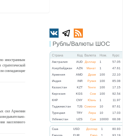
Рубль/Валюты ШОС
Страна
Код
Валюта
Ном.
Курс
 по иностранным
Австралия
AUD
Доллар
1
57.05
 стратегической
Азербайджан
AZN
Манат
1
47.61
 или совпадающие
Армения
AMD
Драм
100
22.10
Индия
INR
Рупия
100
85.08
Казахстан
KZT
Тенге
100
17.15
Киргизия
KGS
Сом
100
92.54
КНР
CNY
Юань
1
11.97
Таджикистан
TJS
Сомони
10
87.61
ных сил Армении
Турецкая
TRY
Лира
10
17.03
зведывательно-
Узбекистан
UZS
Сум
10000
68.08
нии населенного
Cша
USD
Доллар
1
80.93
Eвропа
EUR
Евро
1
93.19