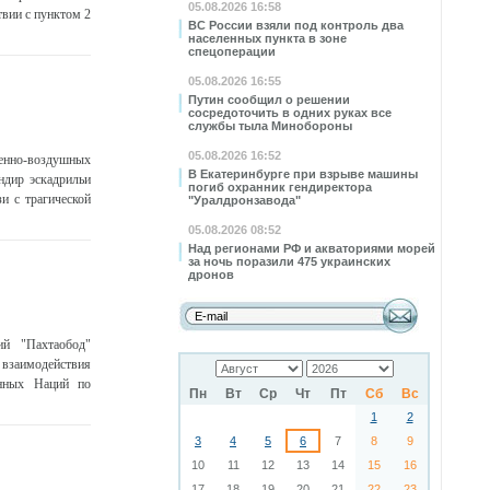
05.08.2026 16:58
вии с пунктом 2
ВС России взяли под контроль два
населенных пункта в зоне
спецоперации
05.08.2026 16:55
Путин сообщил о решении
сосредоточить в одних руках все
службы тыла Минобороны
05.08.2026 16:52
оенно-воздушных
В Екатеринбурге при взрыве машины
ндир эскадрильи
погиб охранник гендиректора
и с трагической
"Уралдронзавода"
05.08.2026 08:52
Над регионами РФ и акваториями морей
за ночь поразили 475 украинских
дронов
ий "Пахтаобод"
 взаимодействия
енных Наций по
Пн
Вт
Ср
Чт
Пт
Сб
Вс
1
2
3
4
5
6
7
8
9
10
11
12
13
14
15
16
17
18
19
20
21
22
23