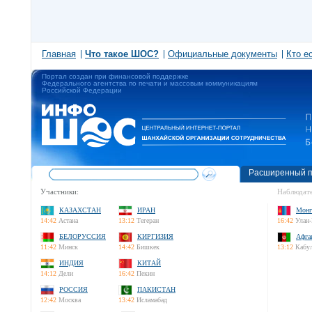
Главная
Что такое ШОС?
Официальные документы
Кто е
Портал создан при финансовой поддержке
Федерального агентства по печати и массовым коммуникациям
Российской Федерации
Расширенный п
Участники:
Наблюдате
КАЗАХСТАН
ИРАН
Монг
14:42
Астана
13:12
Тегеран
16:42
Улан-
БЕЛОРУССИЯ
КИРГИЗИЯ
Афга
11:42
Минск
14:42
Бишкек
13:12
Кабу
ИНДИЯ
КИТАЙ
14:12
Дели
16:42
Пекин
РОССИЯ
ПАКИСТАН
12:42
Москва
13:42
Исламабад