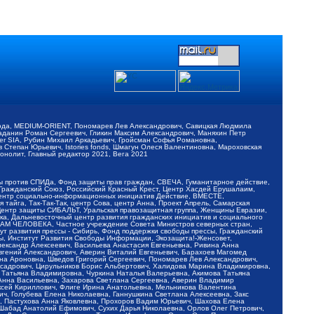
обода, MEDIUM-ORIENT, Пономарев Лев Александрович, Савицкая Людмила
Баданин Роман Сергеевич, Гликин Максим Александрович, Маняхин Петр
er SIA, Рубин Михаил Аркадьевич, Гройсман Софья Романовна,
Степан Юрьевич, Istories fonds, Шмагун Олеся Валентиновна, Мароховская
нолит, Главный редактор 2021, Вега 2021
Мы против СПИДа, Фонд защиты прав граждан, СВЕЧА, Гуманитарное действие,
 Гражданский Союз, Российский Красный Крест, Центр Хасдей Ерушалаим,
 Центр социально-информационных инициатив Действие, ВМЕСТЕ,
айга, Так-Так-Так, центр Сова, центр Анна, Проект Апрель, Самарская
Центр защиты СИБАЛЬТ, Уральская правозащитная группа, Женщины Евразии,
ка, Дальневосточный центр развития гражданских инициатив и социального
АВАМ ЧЕЛОВЕКА, Частное учреждение Совета Министров северных стран,
т развития прессы - Сибирь, Фонд поддержки свободы прессы, Гражданский
ы, Институт Развития Свободы Информации, Экозащита!-Женсовет,
ександр Алексеевич, Васильева Анастасия Евгеньевна, Ривина Анна
вгений Александрович, Аверин Виталий Евгеньевич, Барахоев Магомед
на Ароновна, Шведов Григорий Сергеевич, Пономарев Лев Александрович,
ксадрович, Цирульников Борис Альбертович, Халидова Марина Владимировна,
 Татьяна Владимировна, Чуркина Наталья Валерьевна, Акимова Татьяна
 Анна Васильевна, Захарова Светлана Сергеевна, Аверин Владимир
ксей Кириллович, Флиге Ирина Анатольевна, Мельникова Валентина
, Голубева Елена Николаевна, Ганнушкина Светлана Алексеевна, Закс
, Пастухова Анна Яковлевна, Прохоров Вадим Юрьевич, Шахова Елена
 Шабад Анатолий Ефимович, Сухих Дарья Николаевна, Орлов Олег Петрович,