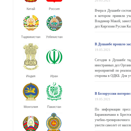
20.05.2021
Китай
Россия
Вчера в Душанбе состоя
в котором приняли уч
Владимир Макей, замест
дел Киргизии Руслан Каз
Таджикистан
Узбекистан
В Душанбе прошло зас
19.05.2021
Сегодня в Душанбе тад
иностранных дел Органи
мероприятий по реализа
стороны в ОДКБ. Для уча
Индия
Иран
В Белоруссии потерпе
19.05.2021
Монголия
Пакистан
По информации пресс
Барановичами в Брестск
учебно-тренировочного
увести самолет от населе