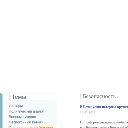
Безопаcность
Темы
Санкции
В Белоруссии потерпел круше
Политический диалог
19.05.2021
Военные учения
Неспокойный Кавказ
По информации пресс-службы М
под Барановичами в Брестской об
Спецоперация на Украине