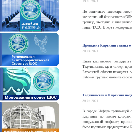
19.05.2021
По заявлению министра иност
коллективной безопасности (ОДК
границе, выступив с инициатив
пишет ТАСС. Вчера в неформальн
Президент Киргизии заявил о
30.04.2021
Глава киргизского государст
Таджикистана, где в четверг пр
Баткенской области находится 
Рабочая группа с момента своег
Таджикистан и Киргизия под
30.04.2021
В городе Исфара граничащей с
Киргизии, по итогам которых
вооруженный конфликт, произо
было подписано председателем Г