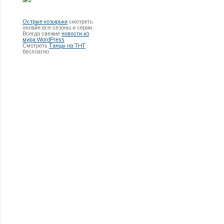
Острые козырьки
смотреть
онлайн все сезоны и серии.
Всегда свежие
новости из
мира WordPress
Смотреть
Танцы на ТНТ
бесплатно