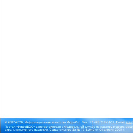
© 2007-2026, Информационное агентство ИнфоРос. Тел.: +7 495 718-84-11, E-mail:
info
Портал «ИнфоШОС» зарегистрирован в Федеральной службе по надзору в сфере массо
охраны культурного наследия. Свидетельство Эл № 77-31649 от 04 апреля 2008 г.