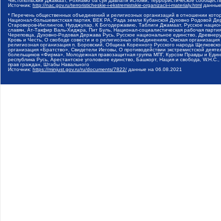
Чистопольский Джамаат, Рохнамо ба суи давлати исломи, Террористическое сообщест
Источник:
http://nac.gov.ru/terroristicheskie-i-ekstremistskie-organizacii-i-materialy.html
данные
* Перечень общественных объединений и религиозных организаций в отношении котор
Национал-большевистская партия, ВЕК РА, Рада земли Кубанской Духовно Родовой Де
Староверов-Инглингов, Нурджулар, К Богодержавию, Таблиги Джамаат, Русское наци
славян, Ат-Такфир Валь-Хиджра, Пит Буль, Национал-социалистическая рабочая парт
Череповца, Духовно-Родовая Держава Русь, Русское национальное единство, Древнер
Кровь и Честь, О свободе совести и о религиозных объединениях, Омская организаци
религиозная организация п. Боровский, Община Коренного Русского народа Щелковског
организация «Братство», Свидетели Иеговы, О противодействии экстремистской деяте
болельщиков «Фирма», Молодежная правозащитная группа МПГ, Курсом Правды и Единен
республика Русь, Арестантское уголовное единство, Башкорт, Нация и свобода, W.H.С
прав граждан, Штабы Навального
Источник:
https://minjust.gov.ru/ru/documents/7822/
данные на
06.08.2021