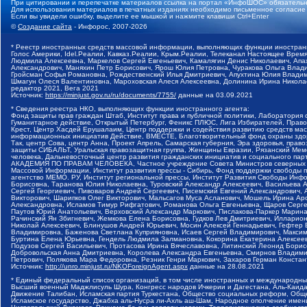
При цитировании и перепечатке материалов ссылка на портал «ИнфоШОС» обязательн
Для использования материалов в печатных изданиях необходимо письменное согласие
Если вы увидели ошибку, выделите ее мышкой и нажмите клавиши Ctrl+Enter
©
Создание сайта
- Инфорос, 2007-2026
* Реестр иностранных средств массовой информации, выполняющих функции иностранн
Голос Америки, Idel.Реалии, Кавказ.Реалии, Крым.Реалии, Телеканал Настоящее Время
Людмила Алексеевна, Маркелов Сергей Евгеньевич, Камалягин Денис Николаевич, Апах
Александрович, Маняхин Петр Борисович, Ярош Юлия Петровна, Чуракова Ольга Влади
Гройсман Софья Романовна, Рождественский Илья Дмитриевич, Апухтина Юлия Владимир
Шмагун Олеся Валентиновна, Мароховская Алеся Алексеевна, Долинина Ирина Никола
редактор 2021, Вега 2021
Источник:
https://minjust.gov.ru/ru/documents/7755/
данные на
03.09.2021
* Сведения реестра НКО, выполняющих функции иностранного агента:
Фонд защиты прав граждан Штаб, Институт права и публичной политики, Лаборатория
Гуманитарное действие, Открытый Петербург, Феникс ПЛЮС, Лига Избирателей, Правов
Крест, Центр Хасдей Ерушалаим, Центр поддержки и содействия развитию средств мас
информационных инициатив Действие, ВМЕСТЕ, Благотворительный фонд охраны здоров
Так, центр Сова, центр Анна, Проект Апрель, Самарская губерния, Эра здоровья, пр
защиты СИБАЛЬТ, Уральская правозащитная группа, Женщины Евразии, Рязанский Мемо
человека, Дальневосточный центр развития гражданских инициатив и социального пар
АКАДЕМИЯ ПО ПРАВАМ ЧЕЛОВЕКА, Частное учреждение Совета Министров северных стр
Массовой Информации, Институт развития прессы - Сибирь, Фонд поддержки свободы 
агентство МЕМО. РУ, Институт региональной прессы, Институт Развития Свободы Инф
Борисовна, Таранова Юлия Николаевна, Туровский Александр Алексеевич, Васильева 
Сергей Георгиевич, Пивоваров Андрей Сергеевич, Писемский Евгений Александрович,
Викторович, Шарипков Олег Викторович, Мальсагов Муса Асланович, Мошель Ирина Ар
Александровна, Исламов Тимур Рифгатович, Романова Ольга Евгеньевна, Щаров Серг
Паутов Юрий Анатольевич, Верховский Александр Маркович, Пислакова-Паркер Марина
Рачинский Ян Збигневич, Жемкова Елена Борисовна, Гудков Лев Дмитриевич, Иллари
Николай Алексеевич, Блинушов Андрей Юрьевич, Мосин Алексей Геннадьевич, Гефтер
Владимировна, Баженова Светлана Куприяновна, Исаев Сергей Владимирович, Максим
Буртина Елена Юрьевна, Гендель Людмила Залмановна, Кокорина Екатерина Алексеев
Подузов Сергей Васильевич, Протасова Ирина Вячеславовна, Литинский Леонид Борис
Добровольская Анна Дмитриевна, Королева Александра Евгеньевна, Смирнов Владими
Петрович, Полякова Мара Федоровна, Резник Генри Маркович, Захаров Герман Конста
Источник:
http://unro.minjust.ru/NKOForeignAgent.aspx
данные на
28.08.2021
* Единый федеральный список организаций, в том числе иностранных и международны
Высший военный Маджлисуль Шура, Конгресс народов Ичкерии и Дагестана, Аль-Каида, 
Движение Талибан, Исламская партия Туркестана, Общество социальных реформ, Общес
Исламское государство, Джабха аль-Нусра ли-Ахль аш-Шам, Народное ополчение имен