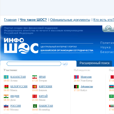
Главная
Что такое ШОС?
Официальные документы
Кто есть кто
Портал создан при финансовой поддержке
Федерального агентства по печати и массовым коммуникациям
Российской Федерации
Расширенный поиск
Участники:
Наблюдатели:
Пар
КАЗАХСТАН
ИРАН
Монголия
19:03
Астана
17:33
Тегеран
21:03
Улан-Батор
17:3
БЕЛОРУССИЯ
КИРГИЗИЯ
Афганистан
16:03
Минск
19:03
Бишкек
17:33
Кабул
18:0
ИНДИЯ
КИТАЙ
18:33
Дели
21:03
Пекин
17:0
РОССИЯ
ПАКИСТАН
17:03
Москва
18:03
Исламабад
17:0