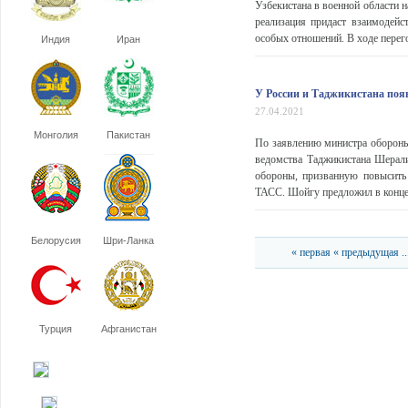
Узбекистана в военной области 
реализация придаст взаимодейс
особых отношений. В ходе перег
Индия
Иран
У России и Таджикистана поя
27.04.2021
Монголия
Пакистан
По заявлению министра обороны 
ведомства Таджикистана Шерал
обороны, призванную повысить
ТАСС. Шойгу предложил в конце в
Белорусия
Шри-Ланка
« первая
« предыдущая
..
Турция
Афганистан