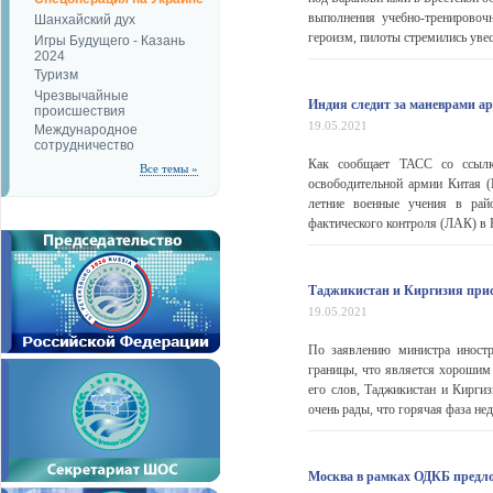
выполнения учебно-тренировоч
Шанхайский дух
героизм, пилоты стремились увест
Игры Будущего - Казань
2024
Туризм
Чрезвычайные
Индия следит за маневрами ар
происшествия
19.05.2021
Международное
сотрудничество
Как сообщает ТАСС со ссылко
Все темы »
освободительной армии Китая 
летние военные учения в рай
фактического контроля (ЛАК) в В
Таджикистан и Киргизия прис
19.05.2021
По заявлению министра иност
границы, что является хорошим
его слов, Таджикистан и Кирги
очень рады, что горячая фаза нед
Москва в рамках ОДКБ предло