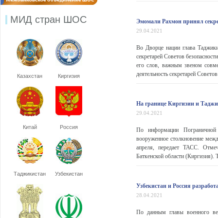
МИД стран ШОС
Эмомали Рахмон принял секре
29.04.2021
Во Дворце нации глава Таджики
секретарей Советов безопасност
его слов, важным звеном совм
деятельность секретарей Советов 
Казахстан
Киргизия
На границе Киргизии и Таджи
29.04.2021
Китай
Россия
По информации Пограничной с
вооруженное столкновение межд
апреля, передает ТАСС. Отмеч
Баткенской области (Киргизия). 
Таджикистан
Узбекистан
Узбекистан и Россия разработ
28.04.2021
По данным главы военного ве