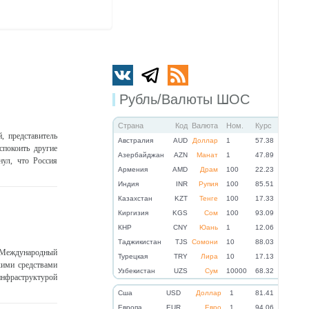
Рубль/Валюты ШОС
Страна
Код
Валюта
Ном.
Курс
, представитель
Австралия
AUD
Доллар
1
57.38
спокоить другие
Азербайджан
AZN
Манат
1
47.89
нул, что Россия
Армения
AMD
Драм
100
22.23
Индия
INR
Рупия
100
85.51
Казахстан
KZT
Тенге
100
17.33
Киргизия
KGS
Сом
100
93.09
КНР
CNY
Юань
1
12.06
Таджикистан
TJS
Сомони
10
88.03
 Международный
Турецкая
TRY
Лира
10
17.13
кими средствами
Узбекистан
UZS
Сум
10000
68.32
нфраструктурой
Cша
USD
Доллар
1
81.41
Eвропа
EUR
Евро
1
94.06