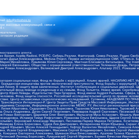
mail:
info@infoshos.ru
ре массовых коммуникаций, связи и
8 г.
язательна.
согласие редакции
иностранного агента:
щее Время, Azatliq Radiosi, PCE/PC, Сибирь.Реалии, Фактограф, Север.Реалии, Радио Св
ончич Дарья Александровна, Medusa Project, Первое антикоррупционное СМИ, VTimes.io, 
ария Михайловна, Лукьянова Юлия Сергеевна, Маетная Елизавета Витальевна, The Insid
ексей Евгеньевич, Общество с ограниченной ответственностью Телеканал Дождь, Петров 
н Роман Александрович, Великовский Дмитрий Александрович, Альтаир 2021, Ромашки мо
оратория социальных наук, Фонд по борьбе с коррупцией, Альянс врачей, НАСИЛИЮ.НЕТ, 
Гражданская инициатива против экологической преступности, Фонд борьбы с коррупцией,
чая Линия, В защиту прав заключенных, Институт глобализации и социальных движений,
тельный фонд помощи осужденным и их семьям, Фонд Тольятти, Новое время, Серебряная т
Центр Юрия Левады, Издательство Парк Гагарина, Фонд имени Андрея Рылькова, Сфера, 
еловека, Фонд защиты гласности, Российский исследовательский центр по правам челове
йствие, Центр независимых социологических исследований, Сутяжник, АКАДЕМИЯ ПО ПР
р Трансперенси Интернешнл-Р, Центр Защиты Прав Средств Массовой Информации, Институ
 академика Сахарова, Информационное агентство МЕМО. РУ, Институт региональной пресс
Лилия Айратовна, Сидорович Ольга Борисовна, Таранова Юлия Николаевна, Туровский Ал
а Ольга Андреевна, Дугин Сергей Георгиевич, Пивоваров Андрей Сергеевич, Писемский Е
в Роман Викторович, Шарипков Олег Викторович, Мальсагов Муса Асланович, Мошель Ири
ександровна, Исламов Тимур Рифгатович, Романова Ольга Евгеньевна, Щаров Сергей Але
льевич, Верховский Александр Маркович, Пислакова-Паркер Марина Петровна, Кочеткова
, Жемкова Елена Борисовна, Гудков Лев Дмитриевич, Илларионова Юлия Юрьевна, Саранг
Андрей Юрьевич, Мосин Алексей Геннадьевич, Гефтер Валентин Михайлович, Симонов Але
а, Исаев Сергей Владимирович, Максимов Сергей Владимирович, Беляев Сергей Иванович
 Кокорина Екатерина Алексеевна, Шуманов Илья Вячеславович, Арапова Галина Юрьевна
Литинский Леонид Борисович, Лукашевский Сергей Маркович, Бахмин Вячеслав Иванович,