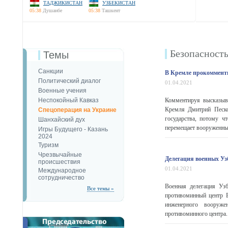
ТАДЖИКИСТАН
УЗБЕКИСТАН
05:38
Душанбе
05:38
Ташкент
Безопаcност
Темы
Санкции
В Кремле прокомменти
Политический диалог
01.04.2021
Военные учения
Неспокойный Кавказ
Комментируя высказыва
Кремля Дмитрий Песков
Спецоперация на Украине
государства, потому ч
Шанхайский дух
перемещает вооруженные
Игры Будущего - Казань
2024
Туризм
Чрезвычайные
Делегация военных Уз
происшествия
01.04.2021
Международное
сотрудничество
Военная делегация Уз
Все темы »
противоминный центр В
инженерного вооружен
противоминного центра.