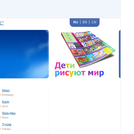
RU
EN
CN
С"
Непал
8
Катманду
Катар
8
Доха
Мальдивы
8
Мале
Турция
8
Анкара