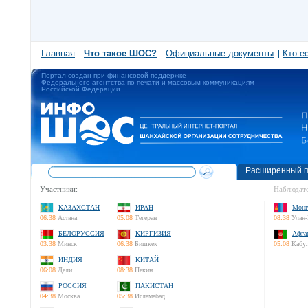
Главная
Что такое ШОС?
Официальные документы
Кто е
Портал создан при финансовой поддержке
Федерального агентства по печати и массовым коммуникациям
Российской Федерации
Расширенный п
Участники:
Наблюдате
КАЗАХСТАН
ИРАН
Монг
06:38
Астана
05:08
Тегеран
08:38
Улан-
БЕЛОРУССИЯ
КИРГИЗИЯ
Афга
03:38
Минск
06:38
Бишкек
05:08
Кабу
ИНДИЯ
КИТАЙ
06:08
Дели
08:38
Пекин
РОССИЯ
ПАКИСТАН
04:38
Москва
05:38
Исламабад