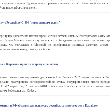
результате стороны "договорились принять взаимные меры". Ранее сообщалось, ч
урции проинформировало р...
лку с Россией по С-400 "завершенным делом"
ференции в Брюсселе по итогам первой личной встречи с новым госсекретарем США Эн
ел Турции Мевлют Чавушоглу заявил, что собеседники провели конструктивные пер
нила, что соглашение с Москвой по приобретению зенитных ракетных систем 
 напомнили причину, почему мы были ...
а и Киргизии провели встречу в Ташкенте
 главе с министром внутренних дел Уланом Ниязбековым 22-23 марта посетила Узбек
изации двусторонних договоренностей по итогам государственного визита прези
 11 -12 марта. Так, 23 марта в МВД Узбекистана Ниязбеков встретился с министром
латом Бобожоновым. Собес...
ении и РФ обсудили деятельность российских миротворцев в Карабахе