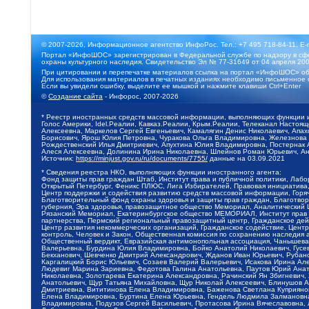
© 2007-2026, Информационное агентство ИнфоРос. Тел.: +7 495 718-84-11, E-
Портал «ИнфоШОС» зарегистрирован в Федеральной службе по надзору в сфе
охраны культурного наследия. Свидетельство Эл № 77-31649 от 04 апреля 200
При цитировании и перепечатке материалов ссылка на портал «ИнфоШОС» об
Для использования материалов в печатных изданиях необходимо письменное 
Если вы увидели ошибку, выделите ее мышкой и нажмите клавиши Ctrl+Enter
©
Создание сайта
- Инфорос, 2007-2026
* Реестр иностранных средств массовой информации, выполняющих функции 
Голос Америки, Idel.Реалии, Кавказ.Реалии, Крым.Реалии, Телеканал Настоя
Алексеевна, Маркелов Сергей Евгеньевич, Камалягин Денис Николаевич, Апах
Борисович, Ярош Юлия Петровна, Чуракова Ольга Владимировна, Железнова М
Рождественский Илья Дмитриевич, Апухтина Юлия Владимировна, Постернак Ал
Алеся Алексеевна, Долинина Ирина Николаевна, Шлейнов Роман Юрьевич, Ани
Источник:
https://minjust.gov.ru/ru/documents/7755/
данные на
03.09.2021
* Сведения реестра НКО, выполняющих функции иностранного агента:
Фонд защиты прав граждан Штаб, Институт права и публичной политики, Лаб
Открытый Петербург, Феникс ПЛЮС, Лига Избирателей, Правовая инициатива, 
Центр поддержки и содействия развитию средств массовой информации, Горя
Благотворительный фонд охраны здоровья и защиты прав граждан, Благотвори
губерния, Эра здоровья, правозащитное общество Мемориал, Аналитический 
Рязанский Мемориал, Екатеринбургское общество МЕМОРИАЛ, Институт прав ч
партнерства, Пермский региональный правозащитный центр, Гражданское де
Центр развития некоммерческих организаций, Гражданское содействие, Цент
контроль, Человек и Закон, Общественная комиссия по сохранению наследия
Общественный вердикт, Евразийская антимонопольная ассоциация, Чанышева 
Валерьевна, Бурдина Юлия Владимировна, Бойко Анатолий Николаевич, Гусев
Бекханович, Шевченко Дмитрий Александрович, Жданов Иван Юрьевич, Рубано
Каргалицкий Борис Юльевич, Созаев Валерий Валерьевич, Исакова Ирина Ал
Людевиг Марина Зариевна, Федотова Галина Анатольевна, Паутов Юрий Анато
Николаевна, Золотарева Екатерина Александровна, Рачинский Ян Збигневич
Анатольевич, Щур Татьяна Михайловна, Щур Николай Алексеевич, Блинушов 
Дмитриевна, Вититинова Елена Владимировна, Баженова Светлана Куприяновн
Елена Владимировна, Буртина Елена Юрьевна, Гендель Людмила Залмановна,
Владимировна, Подузов Сергей Васильевич, Протасова Ирина Вячеславовна, 