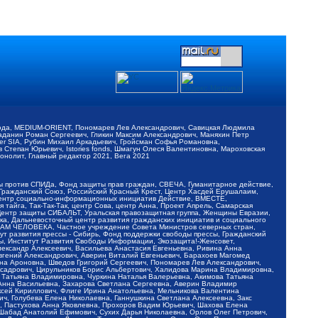
обода, MEDIUM-ORIENT, Пономарев Лев Александрович, Савицкая Людмила
Баданин Роман Сергеевич, Гликин Максим Александрович, Маняхин Петр
er SIA, Рубин Михаил Аркадьевич, Гройсман Софья Романовна,
Степан Юрьевич, Istories fonds, Шмагун Олеся Валентиновна, Мароховская
нолит, Главный редактор 2021, Вега 2021
Мы против СПИДа, Фонд защиты прав граждан, СВЕЧА, Гуманитарное действие,
 Гражданский Союз, Российский Красный Крест, Центр Хасдей Ерушалаим,
 Центр социально-информационных инициатив Действие, ВМЕСТЕ,
айга, Так-Так-Так, центр Сова, центр Анна, Проект Апрель, Самарская
Центр защиты СИБАЛЬТ, Уральская правозащитная группа, Женщины Евразии,
ка, Дальневосточный центр развития гражданских инициатив и социального
АВАМ ЧЕЛОВЕКА, Частное учреждение Совета Министров северных стран,
т развития прессы - Сибирь, Фонд поддержки свободы прессы, Гражданский
ы, Институт Развития Свободы Информации, Экозащита!-Женсовет,
ександр Алексеевич, Васильева Анастасия Евгеньевна, Ривина Анна
вгений Александрович, Аверин Виталий Евгеньевич, Барахоев Магомед
на Ароновна, Шведов Григорий Сергеевич, Пономарев Лев Александрович,
ксадрович, Цирульников Борис Альбертович, Халидова Марина Владимировна,
 Татьяна Владимировна, Чуркина Наталья Валерьевна, Акимова Татьяна
 Анна Васильевна, Захарова Светлана Сергеевна, Аверин Владимир
ксей Кириллович, Флиге Ирина Анатольевна, Мельникова Валентина
, Голубева Елена Николаевна, Ганнушкина Светлана Алексеевна, Закс
, Пастухова Анна Яковлевна, Прохоров Вадим Юрьевич, Шахова Елена
 Шабад Анатолий Ефимович, Сухих Дарья Николаевна, Орлов Олег Петрович,