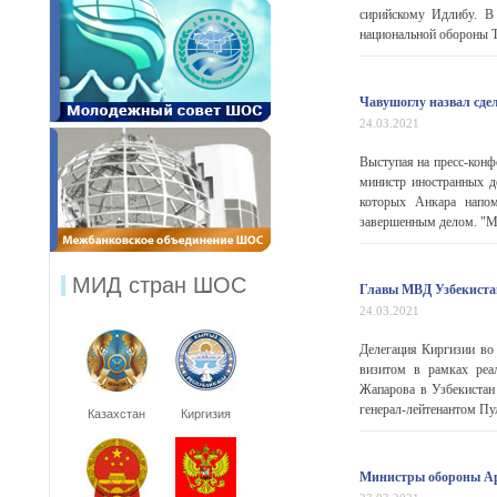
сирийскому Идлибу. В 
национальной обороны Т
Чавушоглу назвал сде
24.03.2021
Выступая на пресс-кон
министр иностранных д
которых Анкара напом
завершенным делом. "Мы
МИД стран ШОС
Главы МВД Узбекистан
24.03.2021
Делегация Киргизии во
визитом в рамках реал
Жапарова в Узбекистан
генерал-лейтенантом Пу
Казахстан
Киргизия
Министры обороны Арм