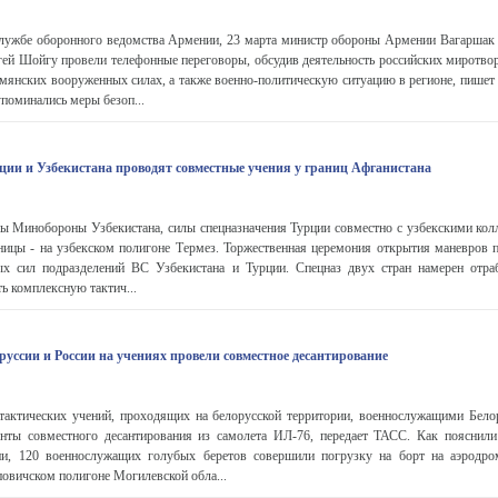
службе оборонного ведомства Армении, 23 марта министр обороны Армении Вагаршак
гей Шойгу провели телефонные переговоры, обсудив деятельность российских миротво
мянских вооруженных силах, а также военно-политическую ситуацию в регионе, пишет
упоминались меры безоп...
ции и Узбекистана проводят совместные учения у границ Афганистана
ы Минобороны Узбекистана, силы спецназначения Турции совместно с узбекскими кол
аницы - на узбекском полигоне Термез. Торжественная церемония открытия маневров 
ых сил подразделений ВС Узбекистана и Турции. Спецназ двух стран намерен отра
ь комплексную тактич...
уссии и России на учениях провели совместное десантирование
тактических учений, проходящих на белорусской территории, военнослужащими Бело
нты совместного десантирования из самолета ИЛ-76, передает ТАСС. Как пояснили
и, 120 военнослужащих голубых беретов совершили погрузку на борт на аэродр
повичском полигоне Могилевской обла...