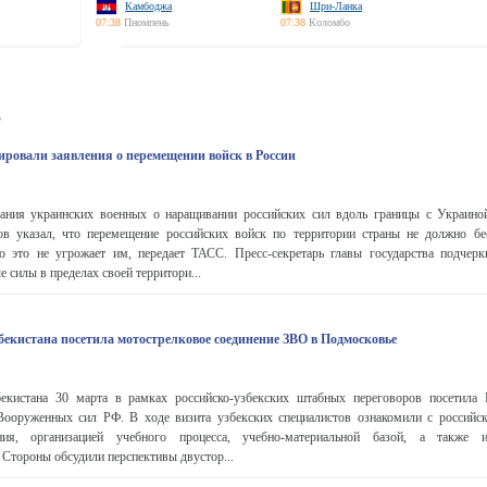
Камбоджа
Шри-Ланка
07:38
Пномпень
07:38
Коломбо
ь
ровали заявления о перемещении войск в России
ния украинских военных о наращивании российских сил вдоль границы с Украиной
 указал, что перемещение российских войск по территории страны не должно бе
то это не угрожает им, передает ТАСС. Пресс-секретарь главы государства подчерк
 силы в пределах своей территори...
бекистана посетила мотострелковое соединение ЗВО в Подмосковье
бекистана 30 марта в рамках российско-узбекских штабных переговоров посетила
ооруженных сил РФ. В ходе визита узбекских специалистов ознакомили с российс
ия, организацией учебного процесса, учебно-материальной базой, а также и
 Стороны обсудили перспективы двустор...