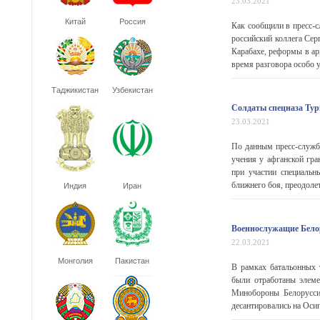
23.03.2021
Китай
Россия
Как сообщили в пресс-
российский коллега Сер
Карабахе, реформы в ар
время разговора особо 
Таджикистан
Узбекистан
Солдаты спецназа Тур
23.03.2021
По данным пресс-служб
учения у афганской гр
при участии специальн
ближнего боя, преодолет
Индия
Иран
Военнослужащие Белор
22.03.2021
Монголия
Пакистан
В рамках батальонных 
были отработаны элеме
Минобороны Белорусси
десантировались на Оси