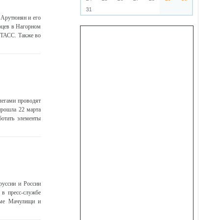
31
 Арутюнян и его
рцев в Нагорном
 ТАСС. Также во
легами проводят
прошла 22 марта
ботать элементы
руссии и России
 в пресс-службе
оме Мачулищи и