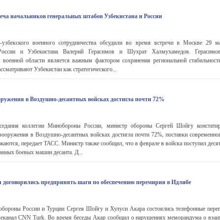
еча начальников генеральных штабов Узбекистана и России
-узбекского военного сотрудничества обсудили во время встречи в Москве 29 м
России и Узбекистана Валерий Герасимов и Шухрат Халмухамедов. Герасимо
в военной области является важным фактором сохранения региональной стабильност
ссматривают Узбекистан как стратегического...
оружения в Воздушно-десантных войсках достигла почти 72%
седания коллегии Минобороны России, министр обороны Сергей Шойгу констатир
вооружения в Воздушно-десантных войсках достигла почти 72%, поставки современно
жаются, передает ТАСС. Министр также сообщил, что в феврале в войска поступил дес
нных боевых машин десанта. Д...
 договорились предпринять шаги по обеспечению перемирия в Идлибе
 обороны России и Турции Сергея Шойгу и Хулуси Акара состоялись телефонные перег
леканал CNN Turk. Во время беседы Акар сообщил о нарушениях меморандума о вза