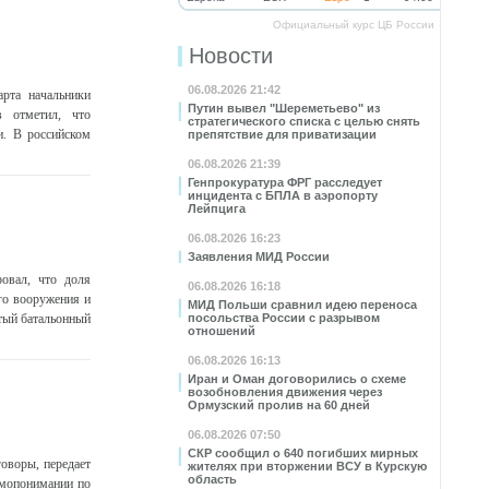
Официальный курс ЦБ России
Новости
06.08.2026 21:42
арта начальники
Путин вывел "Шереметьево" из
в отметил, что
стратегического списка с целью снять
и. В российском
препятствие для приватизации
06.08.2026 21:39
Генпрокуратура ФРГ расследует
инцидента с БПЛА в аэропорту
Лейпцига
06.08.2026 16:23
Заявления МИД России
овал, что доля
06.08.2026 16:18
го вооружения и
МИД Польши сравнил идею переноса
ятый батальонный
посольства России с разрывом
отношений
06.08.2026 16:13
Иран и Оман договорились о схеме
возобновления движения через
Ормузский пролив на 60 дней
06.08.2026 07:50
СКР сообщил о 640 погибших мирных
оворы, передает
жителях при вторжении ВСУ в Курскую
область
имопонимании по