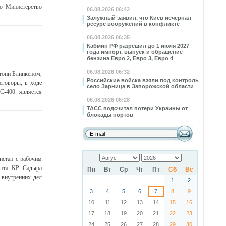
то Министерство
06.08.2026 06:42
Залужный заявил, что Киев исчерпал
ресурс вооружений в конфликте
06.08.2026 06:35
Кабмин РФ разрешил до 1 июля 2027
года импорт, выпуск и обращение
бензина Евро 2, Евро 3, Евро 4
06.08.2026 06:32
тони Блинкеном,
Российские войска взяли под контроль
еговоры, в ходе
село Зарница в Запорожской области
С-400 является
06.08.2026 06:28
ТАСС подсчитал потери Украины от
блокады портов
истан с рабочим
дента КР Садыра
Пн
Вт
Ср
Чт
Пт
Сб
Вс
 внутренних дел
1
2
3
4
5
6
7
8
9
10
11
12
13
14
15
16
17
18
19
20
21
22
23
24
25
26
27
28
29
30