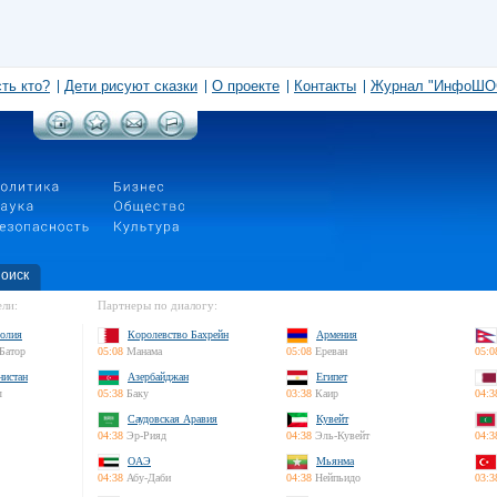
сть кто?
Дети рисуют сказки
О проекте
Контакты
Журнал "ИнфоШО
оиск
ли:
Партнеры по диалогу:
олия
Королевство Бахрейн
Армения
Батор
05:08
Манама
05:08
Ереван
05:0
нистан
Азербайджан
Египет
л
05:38
Баку
03:38
Каир
04:3
Саудовская Аравия
Кувейт
04:38
Эр-Рияд
04:38
Эль-Кувейт
04:3
ОАЭ
Мьянма
04:38
Абу-Даби
04:38
Нейпьидо
03:3