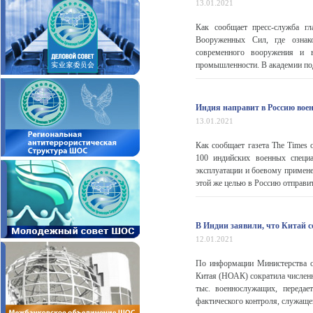
13.01.2021
Как сообщает пресс-служба г
Вооруженных Сил, где ознако
современного вооружения и в
промышленности. В академии под
Индия направит в Россию вое
13.01.2021
Как сообщает газета The Times 
100 индийских военных специ
эксплуатации и боевому примене
этой же целью в Россию отправит
В Индии заявили, что Китай с
12.01.2021
По информации Министерства о
Китая (НОАК) сократила численн
тыс. военнослужащих, переда
фактического контроля, служаще