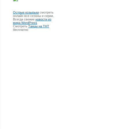
Острые козырьки
смотреть
онлайн все сезоны и серии.
Всегда свежие
новости из
мира WordPress
Смотреть
Танцы на ТНТ
бесплатно