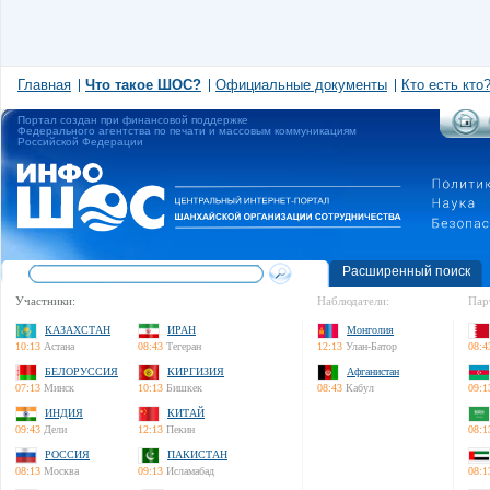
Главная
Что такое ШОС?
Официальные документы
Кто есть кто
Портал создан при финансовой поддержке
Федерального агентства по печати и массовым коммуникациям
Российской Федерации
Расширенный поиск
Участники:
Наблюдатели:
Пар
КАЗАХСТАН
ИРАН
Монголия
10:13
Астана
08:43
Тегеран
12:13
Улан-Батор
08:4
БЕЛОРУССИЯ
КИРГИЗИЯ
Афганистан
07:13
Минск
10:13
Бишкек
08:43
Кабул
09:1
ИНДИЯ
КИТАЙ
09:43
Дели
12:13
Пекин
08:1
РОССИЯ
ПАКИСТАН
08:13
Москва
09:13
Исламабад
08:1