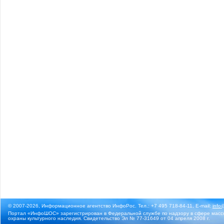
© 2007-2026, Информационное агентство ИнфоРос. Тел.: +7 495 718-84-11, E-mail:
info
Портал «ИнфоШОС» зарегистрирован в Федеральной службе по надзору в сфере массо
охраны культурного наследия. Свидетельство Эл № 77-31649 от 04 апреля 2008 г.