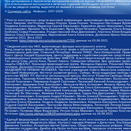
При цитировании и перепечатке материалов ссылка на портал «ИнфоШОС» обязательн
Для использования материалов в печатных изданиях необходимо письменное согласие
Если вы увидели ошибку, выделите ее мышкой и нажмите клавиши Ctrl+Enter
©
Создание сайта
- Инфорос, 2007-2026
* Реестр иностранных средств массовой информации, выполняющих функции иностранн
Голос Америки, Idel.Реалии, Кавказ.Реалии, Крым.Реалии, Телеканал Настоящее Время
Людмила Алексеевна, Маркелов Сергей Евгеньевич, Камалягин Денис Николаевич, Апах
Александрович, Маняхин Петр Борисович, Ярош Юлия Петровна, Чуракова Ольга Влади
Гройсман Софья Романовна, Рождественский Илья Дмитриевич, Апухтина Юлия Владимир
Шмагун Олеся Валентиновна, Мароховская Алеся Алексеевна, Долинина Ирина Никола
редактор 2021, Вега 2021
Источник:
https://minjust.gov.ru/ru/documents/7755/
данные на
03.09.2021
* Сведения реестра НКО, выполняющих функции иностранного агента:
Фонд защиты прав граждан Штаб, Институт права и публичной политики, Лаборатория
Гуманитарное действие, Открытый Петербург, Феникс ПЛЮС, Лига Избирателей, Правов
Крест, Центр Хасдей Ерушалаим, Центр поддержки и содействия развитию средств мас
информационных инициатив Действие, ВМЕСТЕ, Благотворительный фонд охраны здоров
Так, центр Сова, центр Анна, Проект Апрель, Самарская губерния, Эра здоровья, пр
защиты СИБАЛЬТ, Уральская правозащитная группа, Женщины Евразии, Рязанский Мемо
человека, Дальневосточный центр развития гражданских инициатив и социального пар
АКАДЕМИЯ ПО ПРАВАМ ЧЕЛОВЕКА, Частное учреждение Совета Министров северных стр
Массовой Информации, Институт развития прессы - Сибирь, Фонд поддержки свободы 
агентство МЕМО. РУ, Институт региональной прессы, Институт Развития Свободы Инф
Борисовна, Таранова Юлия Николаевна, Туровский Александр Алексеевич, Васильева 
Сергей Георгиевич, Пивоваров Андрей Сергеевич, Писемский Евгений Александрович,
Викторович, Шарипков Олег Викторович, Мальсагов Муса Асланович, Мошель Ирина Ар
Александровна, Исламов Тимур Рифгатович, Романова Ольга Евгеньевна, Щаров Серг
Паутов Юрий Анатольевич, Верховский Александр Маркович, Пислакова-Паркер Марина
Рачинский Ян Збигневич, Жемкова Елена Борисовна, Гудков Лев Дмитриевич, Иллари
Николай Алексеевич, Блинушов Андрей Юрьевич, Мосин Алексей Геннадьевич, Гефтер
Владимировна, Баженова Светлана Куприяновна, Исаев Сергей Владимирович, Максим
Буртина Елена Юрьевна, Гендель Людмила Залмановна, Кокорина Екатерина Алексеев
Подузов Сергей Васильевич, Протасова Ирина Вячеславовна, Литинский Леонид Борис
Добровольская Анна Дмитриевна, Королева Александра Евгеньевна, Смирнов Владими
Петрович, Полякова Мара Федоровна, Резник Генри Маркович, Захаров Герман Конста
Источник:
http://unro.minjust.ru/NKOForeignAgent.aspx
данные на
28.08.2021
* Единый федеральный список организаций, в том числе иностранных и международны
Высший военный Маджлисуль Шура, Конгресс народов Ичкерии и Дагестана, Аль-Каида, 
Движение Талибан, Исламская партия Туркестана, Общество социальных реформ, Общес
Исламское государство, Джабха аль-Нусра ли-Ахль аш-Шам, Народное ополчение имен