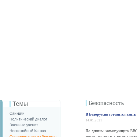
Безопаcность
Темы
Санкции
В Белоруссии готовятся взять
Политический диалог
14.01.2021
Военные учения
Неспокойный Кавказ
По данным командующего ВВС 
армия готовится к перевооруж
Спецоперация на Украине