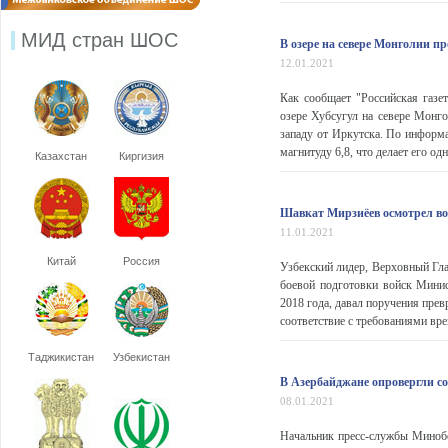
МИД стран ШОС
В озере на севере Монголии п
12.01.2021
Как сообщает "Российская газе
озере Хубсугул на севере Монго
западу от Иркутска. По инфор
магнитуду 6,8, что делает его од
Казахстан
Киргизия
Шавкат Мирзиёев осмотрел во
11.01.2021
Китай
Россия
Узбекский лидер, Верховный Г
боевой подготовки войск Мини
2018 года, давал поручения прев
соответствие с требованиями вре
Таджикистан
Узбекистан
В Азербайджане опровергли со
08.01.2021
Начальник пресс-службы Миноб