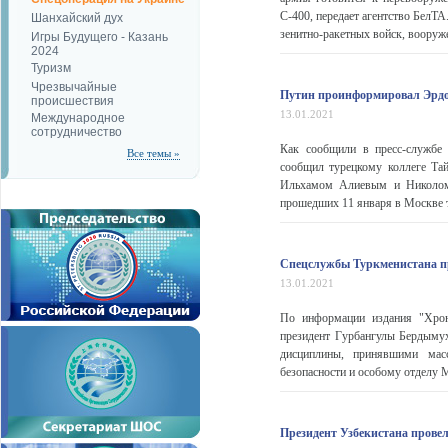
С-400, передает агентство БелТ
Шанхайский дух
зенитно-ракетных войск, вооруж
Игры Будущего - Казань
2024
Туризм
Чрезвычайные
Путин проинформировал Эрдог
происшествия
13.01.2021
Международное
сотрудничество
Как сообщили в пресс-службе
Все темы »
сообщил турецкому коллеге Та
Ильхамом Алиевым и Николом 
прошедших 11 января в Москве т
Спецслужбы Туркменистана пр
13.01.2021
По информации издания "Хрон
президент Гурбангулы Бердыму
дисциплины, принявшими мас
безопасности и особому отделу 
Президент Узбекистана провел