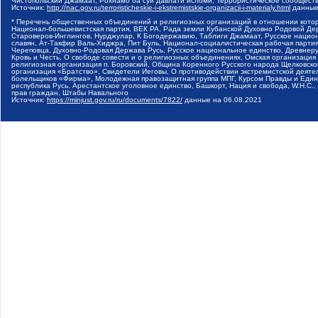
Чистопольский Джамаат, Рохнамо ба суи давлати исломи, Террористическое сообщест
Источник:
http://nac.gov.ru/terroristicheskie-i-ekstremistskie-organizacii-i-materialy.html
данные
* Перечень общественных объединений и религиозных организаций в отношении котор
Национал-большевистская партия, ВЕК РА, Рада земли Кубанской Духовно Родовой Де
Староверов-Инглингов, Нурджулар, К Богодержавию, Таблиги Джамаат, Русское наци
славян, Ат-Такфир Валь-Хиджра, Пит Буль, Национал-социалистическая рабочая парт
Череповца, Духовно-Родовая Держава Русь, Русское национальное единство, Древнер
Кровь и Честь, О свободе совести и о религиозных объединениях, Омская организаци
религиозная организация п. Боровский, Община Коренного Русского народа Щелковског
организация «Братство», Свидетели Иеговы, О противодействии экстремистской деяте
болельщиков «Фирма», Молодежная правозащитная группа МПГ, Курсом Правды и Единен
республика Русь, Арестантское уголовное единство, Башкорт, Нация и свобода, W.H.С
прав граждан, Штабы Навального
Источник:
https://minjust.gov.ru/ru/documents/7822/
данные на
06.08.2021