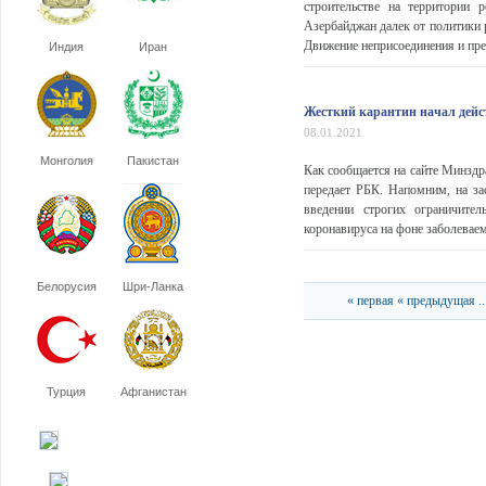
строительстве на территории 
Азербайджан далек от политики 
Движение неприсоединения и пред
Индия
Иран
Жесткий карантин начал дейс
08.01.2021
Монголия
Пакистан
Как сообщается на сайте Минздра
передает РБК. Напомним, на за
введении строгих ограничите
коронавируса на фоне заболевае
Белорусия
Шри-Ланка
« первая
« предыдущая
..
Турция
Афганистан