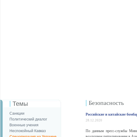
Безопаcность
Темы
Санкции
Российские и китайские бомб
Политический диалог
28.12.2020
Военные учения
Неспокойный Кавказ
По данным пресс-службы Мино
воздушное патрулирование в Ази
Спецоперация на Украине