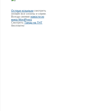
Острые козырьки
смотреть
онлайн все сезоны и серии.
Всегда свежие
новости из
мира WordPress
Смотреть
Танцы на ТНТ
бесплатно