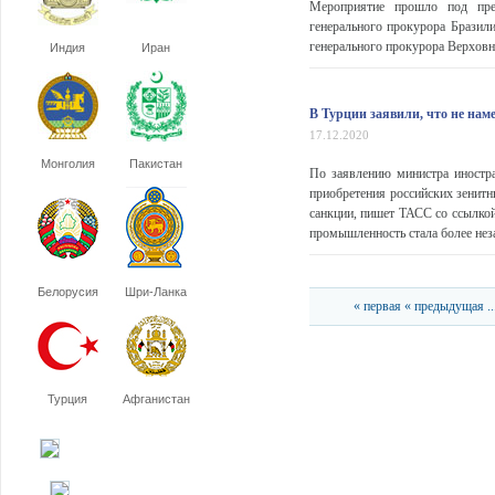
Мероприятие прошло под пре
генерального прокурора Бразил
генерального прокурора Верховн
Индия
Иран
В Турции заявили, что не нам
17.12.2020
Монголия
Пакистан
По заявлению министра иностр
приобретения российских зенитн
санкции, пишет ТАСС со ссылко
промышленность стала более нез
Белорусия
Шри-Ланка
« первая
« предыдущая
..
Турция
Афганистан