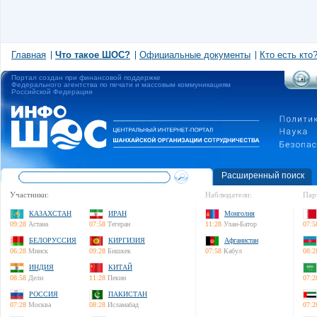
Главная
Что такое ШОС?
Официальные документы
Кто есть кто
Портал создан при финансовой поддержке
Федерального агентства по печати и массовым коммуникациям
Российской Федерации
Расширенный поиск
Участники:
Наблюдатели:
Пар
КАЗАХСТАН
ИРАН
Монголия
09:28
Астана
07:58
Тегеран
11:28
Улан-Батор
07:5
БЕЛОРУССИЯ
КИРГИЗИЯ
Афганистан
06:28
Минск
09:28
Бишкек
07:58
Кабул
08:2
ИНДИЯ
КИТАЙ
08:58
Дели
11:28
Пекин
07:2
РОССИЯ
ПАКИСТАН
07:28
Москва
08:28
Исламабад
07:2