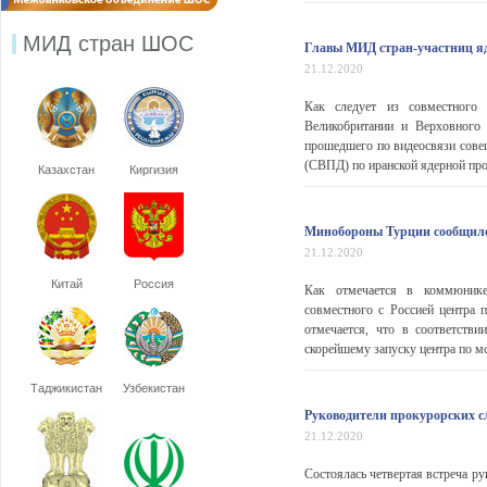
МИД стран ШОС
Главы МИД стран-участниц яд
21.12.2020
Как следует из совместного 
Великобритании и Верховного 
прошедшего по видеосвязи сове
(СВПД) по иранской ядерной про
Казахстан
Киргизия
Минобороны Турции сообщило 
21.12.2020
Китай
Россия
Как отмечается в коммюнике 
совместного с Россией центра 
отмечается, что в соответст
скорейшему запуску центра по м
Таджикистан
Узбекистан
Руководители прокурорских с
21.12.2020
Состоялась четвертая встреча р