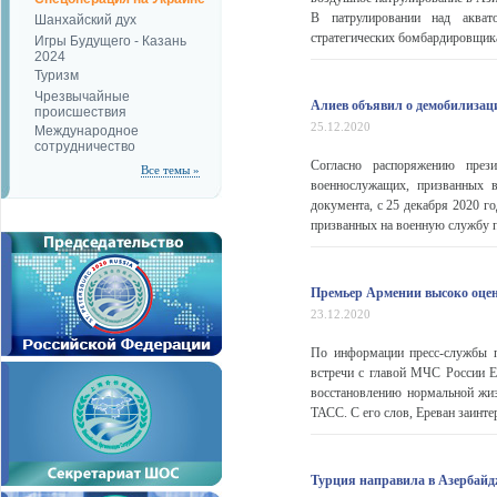
В патрулировании над акват
Шанхайский дух
стратегических бомбардировщика
Игры Будущего - Казань
2024
Туризм
Чрезвычайные
Алиев объявил о демобилизац
происшествия
25.12.2020
Международное
сотрудничество
Согласно распоряжению прези
Все темы »
военнослужащих, призванных 
документа, с 25 декабря 2020 г
призванных на военную службу по
Премьер Армении высоко оцен
23.12.2020
По информации пресс-службы п
встречи с главой МЧС России Е
восстановлению нормальной жи
ТАСС. С его слов, Ереван заинте
Турция направила в Азербайдж