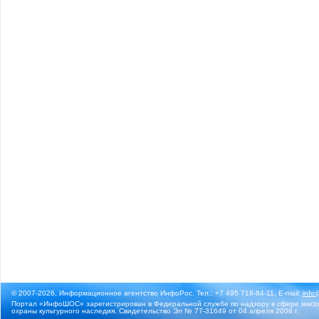
© 2007-2026, Информационное агентство ИнфоРос. Тел.: +7 495 718-84-11, E-mail:
info
Портал «ИнфоШОС» зарегистрирован в Федеральной службе по надзору в сфере массо
охраны культурного наследия. Свидетельство Эл № 77-31649 от 04 апреля 2008 г.