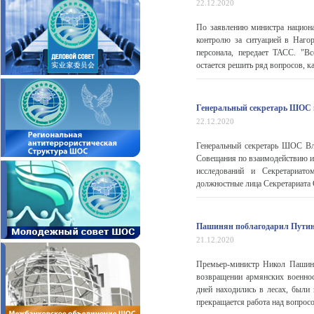
22.12.2020
По заявлению министра национа
контролю за ситуацией в Нагор
персонала, передает ТАСС. "В
остается решить ряд вопросов, к
Генеральный секретарь ШОС 
22.12.2020
Генеральный секретарь ШОС Вл
Совещания по взаимодействию и
исследований и Секретариат
должностные лица Секретариата
Пашинян поблагодарил Путин
21.12.2020
Премьер-министр Никол Пашиня
возвращении армянских военно
дней находились в лесах, были 
прекращается работа над вопросо