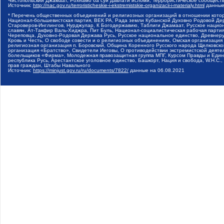
Чистопольский Джамаат, Рохнамо ба суи давлати исломи, Террористическое сообщест
Источник:
http://nac.gov.ru/terroristicheskie-i-ekstremistskie-organizacii-i-materialy.html
данные
* Перечень общественных объединений и религиозных организаций в отношении котор
Национал-большевистская партия, ВЕК РА, Рада земли Кубанской Духовно Родовой Де
Староверов-Инглингов, Нурджулар, К Богодержавию, Таблиги Джамаат, Русское наци
славян, Ат-Такфир Валь-Хиджра, Пит Буль, Национал-социалистическая рабочая парт
Череповца, Духовно-Родовая Держава Русь, Русское национальное единство, Древнер
Кровь и Честь, О свободе совести и о религиозных объединениях, Омская организаци
религиозная организация п. Боровский, Община Коренного Русского народа Щелковског
организация «Братство», Свидетели Иеговы, О противодействии экстремистской деяте
болельщиков «Фирма», Молодежная правозащитная группа МПГ, Курсом Правды и Единен
республика Русь, Арестантское уголовное единство, Башкорт, Нация и свобода, W.H.С
прав граждан, Штабы Навального
Источник:
https://minjust.gov.ru/ru/documents/7822/
данные на
06.08.2021