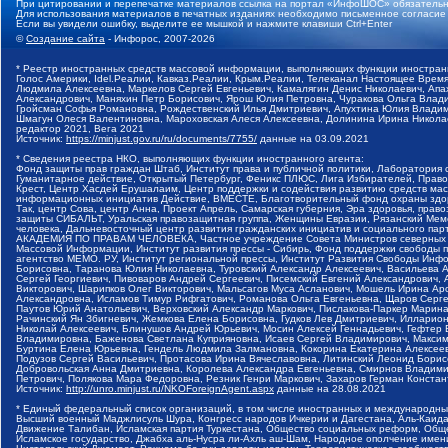
При цитировании и перепечатке материалов ссылка на портал «ИнфоШОС» обязательн
Для использования материалов в печатных изданиях необходимо письменное согласие
Если вы увидели ошибку, выделите ее мышкой и нажмите клавиши Ctrl+Enter
©
Создание сайта
- Инфорос, 2007-2026
* Реестр иностранных средств массовой информации, выполняющих функции иностранн
Голос Америки, Idel.Реалии, Кавказ.Реалии, Крым.Реалии, Телеканал Настоящее Время
Людмила Алексеевна, Маркелов Сергей Евгеньевич, Камалягин Денис Николаевич, Апах
Александрович, Маняхин Петр Борисович, Ярош Юлия Петровна, Чуракова Ольга Влади
Гройсман Софья Романовна, Рождественский Илья Дмитриевич, Апухтина Юлия Владимир
Шмагун Олеся Валентиновна, Мароховская Алеся Алексеевна, Долинина Ирина Никола
редактор 2021, Вега 2021
Источник:
https://minjust.gov.ru/ru/documents/7755/
данные на
03.09.2021
* Сведения реестра НКО, выполняющих функции иностранного агента:
Фонд защиты прав граждан Штаб, Институт права и публичной политики, Лаборатория
Гуманитарное действие, Открытый Петербург, Феникс ПЛЮС, Лига Избирателей, Правов
Крест, Центр Хасдей Ерушалаим, Центр поддержки и содействия развитию средств мас
информационных инициатив Действие, ВМЕСТЕ, Благотворительный фонд охраны здоров
Так, центр Сова, центр Анна, Проект Апрель, Самарская губерния, Эра здоровья, пр
защиты СИБАЛЬТ, Уральская правозащитная группа, Женщины Евразии, Рязанский Мемо
человека, Дальневосточный центр развития гражданских инициатив и социального пар
АКАДЕМИЯ ПО ПРАВАМ ЧЕЛОВЕКА, Частное учреждение Совета Министров северных стр
Массовой Информации, Институт развития прессы - Сибирь, Фонд поддержки свободы 
агентство МЕМО. РУ, Институт региональной прессы, Институт Развития Свободы Инф
Борисовна, Таранова Юлия Николаевна, Туровский Александр Алексеевич, Васильева 
Сергей Георгиевич, Пивоваров Андрей Сергеевич, Писемский Евгений Александрович,
Викторович, Шарипков Олег Викторович, Мальсагов Муса Асланович, Мошель Ирина Ар
Александровна, Исламов Тимур Рифгатович, Романова Ольга Евгеньевна, Щаров Серг
Паутов Юрий Анатольевич, Верховский Александр Маркович, Пислакова-Паркер Марина
Рачинский Ян Збигневич, Жемкова Елена Борисовна, Гудков Лев Дмитриевич, Иллари
Николай Алексеевич, Блинушов Андрей Юрьевич, Мосин Алексей Геннадьевич, Гефтер
Владимировна, Баженова Светлана Куприяновна, Исаев Сергей Владимирович, Максим
Буртина Елена Юрьевна, Гендель Людмила Залмановна, Кокорина Екатерина Алексеев
Подузов Сергей Васильевич, Протасова Ирина Вячеславовна, Литинский Леонид Борис
Добровольская Анна Дмитриевна, Королева Александра Евгеньевна, Смирнов Владими
Петрович, Полякова Мара Федоровна, Резник Генри Маркович, Захаров Герман Конста
Источник:
http://unro.minjust.ru/NKOForeignAgent.aspx
данные на
28.08.2021
* Единый федеральный список организаций, в том числе иностранных и международны
Высший военный Маджлисуль Шура, Конгресс народов Ичкерии и Дагестана, Аль-Каида, 
Движение Талибан, Исламская партия Туркестана, Общество социальных реформ, Общес
Исламское государство, Джабха аль-Нусра ли-Ахль аш-Шам, Народное ополчение имен