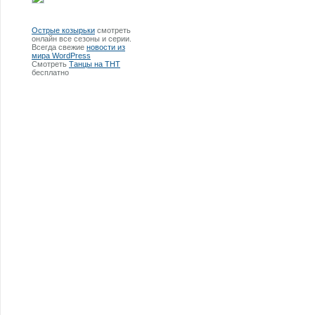
Острые козырьки
смотреть
онлайн все сезоны и серии.
Всегда свежие
новости из
мира WordPress
Смотреть
Танцы на ТНТ
бесплатно