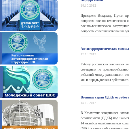
государствами
18.10.2012
Президент Владимир Путин про
вопросам военно-технического с
военно-технического сотрудни
вопросам совершенствования до
Антитеррористическое совеща
17.10.2012
Работу российских ключевых ве
совещании по противодействию
действий между различными ведо
мы и впредь должны действовать
Военные стран ОДКБ отработа
15.10.2012
В Казахстане завершился начал
безопасности (ОДКБ) под наим
14 октября отрабатывалась криз
ОДКБ в связи с обострением мас