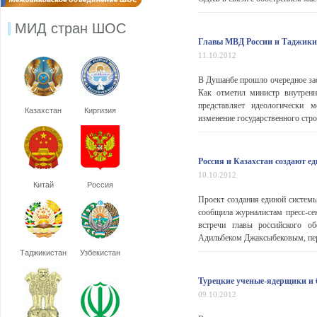
МИД стран ШОС
Главы МВД России и Таджикис
11.10.2012
В Душанбе прошло очередное за
Как отметил министр внутренн
представляет идеологически м
Казахстан
Киргизия
изменение государственного строя
Россия и Казахстан создают е
10.10.2012
Китай
Россия
Проект создания единой системы
сообщила журналистам пресс-се
встречи главы российского о
Адильбеком Джаксыбековым, пере
Таджикистан
Узбекистан
Турецкие ученые-ядерщики и
09.10.2012