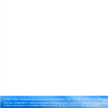
© 2007-2026, Информационное агентство ИнфоРос. Тел.: +7 495 718-84-11, E-mail:
info
Портал «ИнфоШОС» зарегистрирован в Федеральной службе по надзору в сфере массо
охраны культурного наследия. Свидетельство Эл № 77-31649 от 04 апреля 2008 г.