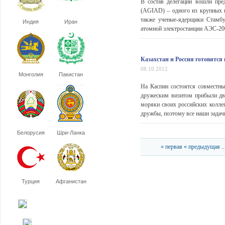
В состав делегации вошли пре
(AGIAD) – одного из крупных 
также ученые-ядерщики Стамбу
Индия
Иран
атомной электростанции АЭС-200
Казахстан и Россия готовятся
08.10.2012
Монголия
Пакистан
На Каспии состоятся совместны
дружеским визитом прибыли дв
моряки своих российских колле
дружбы, поэтому все наши задачи
Белорусия
Шри-Ланка
« первая
« предыдущая
..
Турция
Афганистан