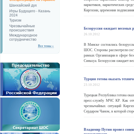
наркотиков, наркотических сред
Шанхайский дух
Киргизии, церемония подписания 
Игры Будущего - Казань
2024
Туризм
Чрезвычайные
Белоруссия ожидает весомых р
происшествия
26.10.2012
Международное
сотрудничество
В Минске состоялись белорусск
Все темы »
ШОС. Стороны рассмотрели сост
рамках Организации в сфере без
Синьхуа. Белоруссия ожидает ве
Турция готова оказать техн
23.10.2012
Турецкая Республика готова ок
пресс-службу МЧС КР. Как отм
чрезвычайных ситуаций Киргиз
Сердаром Чаном, в которой стор
Владимир Путин провел совещ