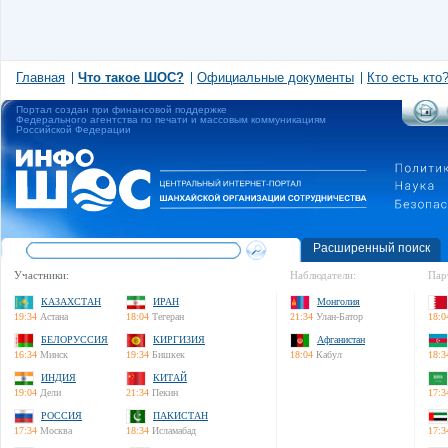
Главная
Что такое ШОС?
Официальные документы
Кто есть кто
Портал создан при финансовой поддержке
Федерального агентства по печати и массовым коммуникациям
Российской Федерации
Расширенный поиск
Участники:
Наблюдатели:
Пар
КАЗАХСТАН
ИРАН
Монголия
19:34
Астана
18:04
Тегеран
21:34
Улан-Батор
18:0
БЕЛОРУССИЯ
КИРГИЗИЯ
Афганистан
16:34
Минск
19:34
Бишкек
18:04
Кабул
18:3
ИНДИЯ
КИТАЙ
19:04
Дели
21:34
Пекин
17:3
РОССИЯ
ПАКИСТАН
17:34
Москва
18:34
Исламабад
17:3