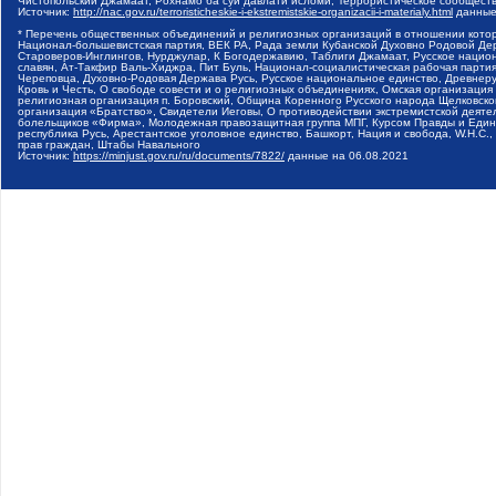
Чистопольский Джамаат, Рохнамо ба суи давлати исломи, Террористическое сообщест
Источник:
http://nac.gov.ru/terroristicheskie-i-ekstremistskie-organizacii-i-materialy.html
данные
* Перечень общественных объединений и религиозных организаций в отношении котор
Национал-большевистская партия, ВЕК РА, Рада земли Кубанской Духовно Родовой Де
Староверов-Инглингов, Нурджулар, К Богодержавию, Таблиги Джамаат, Русское наци
славян, Ат-Такфир Валь-Хиджра, Пит Буль, Национал-социалистическая рабочая парт
Череповца, Духовно-Родовая Держава Русь, Русское национальное единство, Древнер
Кровь и Честь, О свободе совести и о религиозных объединениях, Омская организаци
религиозная организация п. Боровский, Община Коренного Русского народа Щелковског
организация «Братство», Свидетели Иеговы, О противодействии экстремистской деяте
болельщиков «Фирма», Молодежная правозащитная группа МПГ, Курсом Правды и Единен
республика Русь, Арестантское уголовное единство, Башкорт, Нация и свобода, W.H.С
прав граждан, Штабы Навального
Источник:
https://minjust.gov.ru/ru/documents/7822/
данные на
06.08.2021