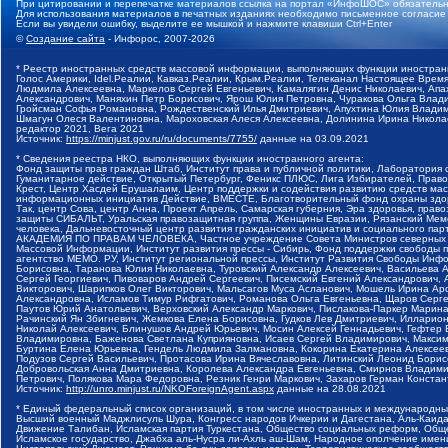
При цитировании и перепечатке материалов ссылка на портал «ИнфоШОС» обязательн
Для использования материалов в печатных изданиях необходимо письменное согласие
Если вы увидели ошибку, выделите ее мышкой и нажмите клавиши Ctrl+Enter
©
Создание сайта
- Инфорос, 2007-2026
* Реестр иностранных средств массовой информации, выполняющих функции иностранн
Голос Америки, Idel.Реалии, Кавказ.Реалии, Крым.Реалии, Телеканал Настоящее Время
Людмила Алексеевна, Маркелов Сергей Евгеньевич, Камалягин Денис Николаевич, Апах
Александрович, Маняхин Петр Борисович, Ярош Юлия Петровна, Чуракова Ольга Влади
Гройсман Софья Романовна, Рождественский Илья Дмитриевич, Апухтина Юлия Владимир
Шмагун Олеся Валентиновна, Мароховская Алеся Алексеевна, Долинина Ирина Никола
редактор 2021, Вега 2021
Источник:
https://minjust.gov.ru/ru/documents/7755/
данные на
03.09.2021
* Сведения реестра НКО, выполняющих функции иностранного агента:
Фонд защиты прав граждан Штаб, Институт права и публичной политики, Лаборатория
Гуманитарное действие, Открытый Петербург, Феникс ПЛЮС, Лига Избирателей, Правов
Крест, Центр Хасдей Ерушалаим, Центр поддержки и содействия развитию средств мас
информационных инициатив Действие, ВМЕСТЕ, Благотворительный фонд охраны здоров
Так, центр Сова, центр Анна, Проект Апрель, Самарская губерния, Эра здоровья, пр
защиты СИБАЛЬТ, Уральская правозащитная группа, Женщины Евразии, Рязанский Мемо
человека, Дальневосточный центр развития гражданских инициатив и социального пар
АКАДЕМИЯ ПО ПРАВАМ ЧЕЛОВЕКА, Частное учреждение Совета Министров северных стр
Массовой Информации, Институт развития прессы - Сибирь, Фонд поддержки свободы 
агентство МЕМО. РУ, Институт региональной прессы, Институт Развития Свободы Инф
Борисовна, Таранова Юлия Николаевна, Туровский Александр Алексеевич, Васильева 
Сергей Георгиевич, Пивоваров Андрей Сергеевич, Писемский Евгений Александрович,
Викторович, Шарипков Олег Викторович, Мальсагов Муса Асланович, Мошель Ирина Ар
Александровна, Исламов Тимур Рифгатович, Романова Ольга Евгеньевна, Щаров Серг
Паутов Юрий Анатольевич, Верховский Александр Маркович, Пислакова-Паркер Марина
Рачинский Ян Збигневич, Жемкова Елена Борисовна, Гудков Лев Дмитриевич, Иллари
Николай Алексеевич, Блинушов Андрей Юрьевич, Мосин Алексей Геннадьевич, Гефтер
Владимировна, Баженова Светлана Куприяновна, Исаев Сергей Владимирович, Максим
Буртина Елена Юрьевна, Гендель Людмила Залмановна, Кокорина Екатерина Алексеев
Подузов Сергей Васильевич, Протасова Ирина Вячеславовна, Литинский Леонид Борис
Добровольская Анна Дмитриевна, Королева Александра Евгеньевна, Смирнов Владими
Петрович, Полякова Мара Федоровна, Резник Генри Маркович, Захаров Герман Конста
Источник:
http://unro.minjust.ru/NKOForeignAgent.aspx
данные на
28.08.2021
* Единый федеральный список организаций, в том числе иностранных и международны
Высший военный Маджлисуль Шура, Конгресс народов Ичкерии и Дагестана, Аль-Каида, 
Движение Талибан, Исламская партия Туркестана, Общество социальных реформ, Общес
Исламское государство, Джабха аль-Нусра ли-Ахль аш-Шам, Народное ополчение имен