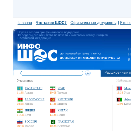
Главная
Что такое ШОС?
Официальные документы
Кто е
Портал создан при финансовой поддержке
Федерального агентства по печати и массовым коммуникациям
Российской Федерации
Расширенный п
Участники:
Наблюдате
КАЗАХСТАН
ИРАН
Монг
11:38
Астана
10:08
Тегеран
13:38
Улан-
БЕЛОРУССИЯ
КИРГИЗИЯ
Афга
08:38
Минск
11:38
Бишкек
10:08
Кабу
ИНДИЯ
КИТАЙ
11:08
Дели
13:38
Пекин
РОССИЯ
ПАКИСТАН
09:38
Москва
10:38
Исламабад