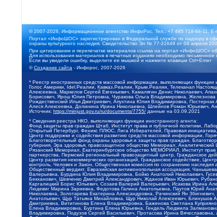
© 2007-2026, Информационное агентство ИнфоРос. Тел.: +7 495 718-84-11, E-
Портал «ИнфоШОС» зарегистрирован в Федеральной службе по надзору в сфе
охраны культурного наследия. Свидетельство Эл № 77-31649 от 04 апреля 200
При цитировании и перепечатке материалов ссылка на портал «ИнфоШОС» об
Для использования материалов в печатных изданиях необходимо письменное 
Если вы увидели ошибку, выделите ее мышкой и нажмите клавиши Ctrl+Enter
©
Создание сайта
- Инфорос, 2007-2026
* Реестр иностранных средств массовой информации, выполняющих функции 
Голос Америки, Idel.Реалии, Кавказ.Реалии, Крым.Реалии, Телеканал Настоя
Алексеевна, Маркелов Сергей Евгеньевич, Камалягин Денис Николаевич, Апах
Борисович, Ярош Юлия Петровна, Чуракова Ольга Владимировна, Железнова М
Рождественский Илья Дмитриевич, Апухтина Юлия Владимировна, Постернак Ал
Алеся Алексеевна, Долинина Ирина Николаевна, Шлейнов Роман Юрьевич, Ани
Источник:
https://minjust.gov.ru/ru/documents/7755/
данные на
03.09.2021
* Сведения реестра НКО, выполняющих функции иностранного агента:
Фонд защиты прав граждан Штаб, Институт права и публичной политики, Лаб
Открытый Петербург, Феникс ПЛЮС, Лига Избирателей, Правовая инициатива, 
Центр поддержки и содействия развитию средств массовой информации, Горя
Благотворительный фонд охраны здоровья и защиты прав граждан, Благотвори
губерния, Эра здоровья, правозащитное общество Мемориал, Аналитический 
Рязанский Мемориал, Екатеринбургское общество МЕМОРИАЛ, Институт прав ч
партнерства, Пермский региональный правозащитный центр, Гражданское де
Центр развития некоммерческих организаций, Гражданское содействие, Цент
контроль, Человек и Закон, Общественная комиссия по сохранению наследия
Общественный вердикт, Евразийская антимонопольная ассоциация, Чанышева 
Валерьевна, Бурдина Юлия Владимировна, Бойко Анатолий Николаевич, Гусев
Бекханович, Шевченко Дмитрий Александрович, Жданов Иван Юрьевич, Рубано
Каргалицкий Борис Юльевич, Созаев Валерий Валерьевич, Исакова Ирина Ал
Людевиг Марина Зариевна, Федотова Галина Анатольевна, Паутов Юрий Анато
Николаевна, Золотарева Екатерина Александровна, Рачинский Ян Збигневич
Анатольевич, Щур Татьяна Михайловна, Щур Николай Алексеевич, Блинушов 
Дмитриевна, Вититинова Елена Владимировна, Баженова Светлана Куприяновн
Елена Владимировна, Буртина Елена Юрьевна, Гендель Людмила Залмановна,
Владимировна, Подузов Сергей Васильевич, Протасова Ирина Вячеславовна, 