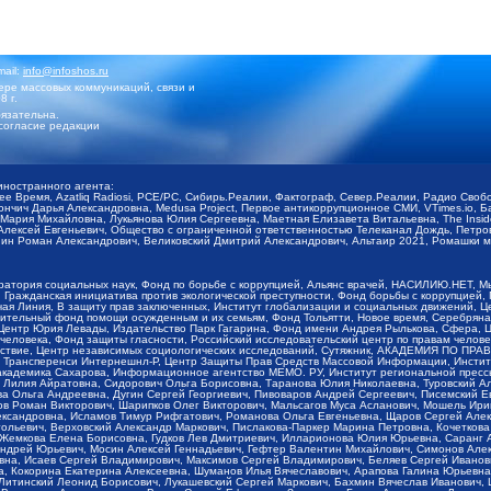
mail:
info@infoshos.ru
ре массовых коммуникаций, связи и
8 г.
язательна.
согласие редакции
иностранного агента:
щее Время, Azatliq Radiosi, PCE/PC, Сибирь.Реалии, Фактограф, Север.Реалии, Радио Св
ончич Дарья Александровна, Medusa Project, Первое антикоррупционное СМИ, VTimes.io, 
ария Михайловна, Лукьянова Юлия Сергеевна, Маетная Елизавета Витальевна, The Insid
ексей Евгеньевич, Общество с ограниченной ответственностью Телеканал Дождь, Петров 
н Роман Александрович, Великовский Дмитрий Александрович, Альтаир 2021, Ромашки мо
оратория социальных наук, Фонд по борьбе с коррупцией, Альянс врачей, НАСИЛИЮ.НЕТ, 
Гражданская инициатива против экологической преступности, Фонд борьбы с коррупцией,
чая Линия, В защиту прав заключенных, Институт глобализации и социальных движений,
тельный фонд помощи осужденным и их семьям, Фонд Тольятти, Новое время, Серебряная т
Центр Юрия Левады, Издательство Парк Гагарина, Фонд имени Андрея Рылькова, Сфера, 
еловека, Фонд защиты гласности, Российский исследовательский центр по правам челове
йствие, Центр независимых социологических исследований, Сутяжник, АКАДЕМИЯ ПО ПР
р Трансперенси Интернешнл-Р, Центр Защиты Прав Средств Массовой Информации, Институ
 академика Сахарова, Информационное агентство МЕМО. РУ, Институт региональной пресс
Лилия Айратовна, Сидорович Ольга Борисовна, Таранова Юлия Николаевна, Туровский Ал
а Ольга Андреевна, Дугин Сергей Георгиевич, Пивоваров Андрей Сергеевич, Писемский Е
в Роман Викторович, Шарипков Олег Викторович, Мальсагов Муса Асланович, Мошель Ири
ександровна, Исламов Тимур Рифгатович, Романова Ольга Евгеньевна, Щаров Сергей Але
льевич, Верховский Александр Маркович, Пислакова-Паркер Марина Петровна, Кочеткова
, Жемкова Елена Борисовна, Гудков Лев Дмитриевич, Илларионова Юлия Юрьевна, Саранг
Андрей Юрьевич, Мосин Алексей Геннадьевич, Гефтер Валентин Михайлович, Симонов Але
а, Исаев Сергей Владимирович, Максимов Сергей Владимирович, Беляев Сергей Иванович
 Кокорина Екатерина Алексеевна, Шуманов Илья Вячеславович, Арапова Галина Юрьевна
Литинский Леонид Борисович, Лукашевский Сергей Маркович, Бахмин Вячеслав Иванович,