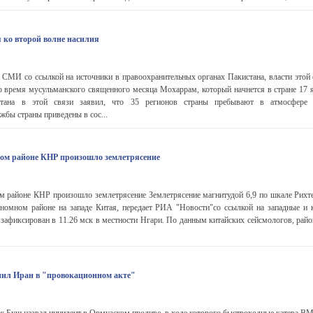
я ко второй волне насилия
 СМИ со ссылкой на источники в правоохранительных органах Пакистана, власти этой
о время мусульманского священного месяца Мохаррам, который начнется в стране 17 
стана в этой связи заявил, что 35 регионов страны пребывают в атмосфере 
жбы страны приведены в сос...
ом районе КНР произошло землетрясение
м районе КНР произошло землетрясение Землетрясение магнитудой 6,9 по шкале Рихт
ономном районе на западе Китая, передает РИА "Новости"со ссылкой на западные и
афиксирован в 11.26 мск в местности Нгари. По данным китайских сейсмологов, райо
ил Иран в "провокационном акте"