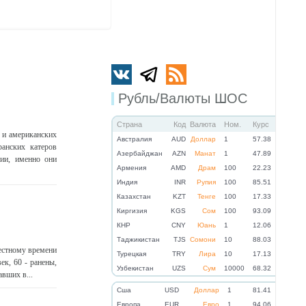
Рубль/Валюты ШОС
Страна
Код
Валюта
Ном.
Курс
 и американских
Австралия
AUD
Доллар
1
57.38
ранских катеров
Азербайджан
AZN
Манат
1
47.89
ии, именно они
Армения
AMD
Драм
100
22.23
Индия
INR
Рупия
100
85.51
Казахстан
KZT
Тенге
100
17.33
Киргизия
KGS
Сом
100
93.09
КНР
CNY
Юань
1
12.06
Таджикистан
TJS
Сомони
10
88.03
местному времени
Турецкая
TRY
Лира
10
17.13
ек, 60 - ранены,
Узбекистан
UZS
Сум
10000
68.32
вших в...
Cша
USD
Доллар
1
81.41
Eвропа
EUR
Евро
1
94.06