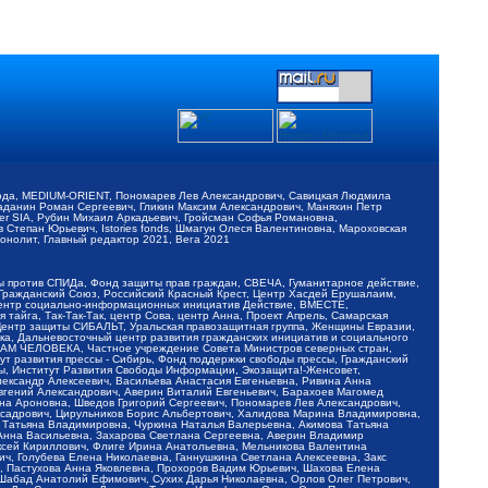
обода, MEDIUM-ORIENT, Пономарев Лев Александрович, Савицкая Людмила
Баданин Роман Сергеевич, Гликин Максим Александрович, Маняхин Петр
er SIA, Рубин Михаил Аркадьевич, Гройсман Софья Романовна,
Степан Юрьевич, Istories fonds, Шмагун Олеся Валентиновна, Мароховская
нолит, Главный редактор 2021, Вега 2021
Мы против СПИДа, Фонд защиты прав граждан, СВЕЧА, Гуманитарное действие,
 Гражданский Союз, Российский Красный Крест, Центр Хасдей Ерушалаим,
 Центр социально-информационных инициатив Действие, ВМЕСТЕ,
айга, Так-Так-Так, центр Сова, центр Анна, Проект Апрель, Самарская
Центр защиты СИБАЛЬТ, Уральская правозащитная группа, Женщины Евразии,
ка, Дальневосточный центр развития гражданских инициатив и социального
АВАМ ЧЕЛОВЕКА, Частное учреждение Совета Министров северных стран,
т развития прессы - Сибирь, Фонд поддержки свободы прессы, Гражданский
ы, Институт Развития Свободы Информации, Экозащита!-Женсовет,
ександр Алексеевич, Васильева Анастасия Евгеньевна, Ривина Анна
вгений Александрович, Аверин Виталий Евгеньевич, Барахоев Магомед
на Ароновна, Шведов Григорий Сергеевич, Пономарев Лев Александрович,
ксадрович, Цирульников Борис Альбертович, Халидова Марина Владимировна,
 Татьяна Владимировна, Чуркина Наталья Валерьевна, Акимова Татьяна
 Анна Васильевна, Захарова Светлана Сергеевна, Аверин Владимир
ксей Кириллович, Флиге Ирина Анатольевна, Мельникова Валентина
, Голубева Елена Николаевна, Ганнушкина Светлана Алексеевна, Закс
, Пастухова Анна Яковлевна, Прохоров Вадим Юрьевич, Шахова Елена
 Шабад Анатолий Ефимович, Сухих Дарья Николаевна, Орлов Олег Петрович,