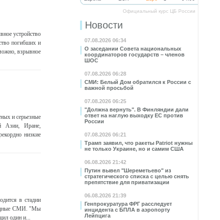
Официальный курс ЦБ России
Новости
ывное устройство
07.08.2026 06:34
ство погибших и
О заседании Совета национальных
можно, взрывное
координаторов государств – членов
ШОС
07.08.2026 06:28
СМИ: Белый Дом обратился к России с
важной просьбой
07.08.2026 06:25
"Должна вернуть". В Финляндии дали
ответ на наглую выходку ЕС против
ных и серьезные
России
й Азии, Иране,
рекордно низкие
07.08.2026 06:21
Трамп заявил, что ракеты Patriot нужны
не только Украине, но и самим США
06.08.2026 21:42
Путин вывел "Шереметьево" из
стратегического списка с целью снять
препятствие для приватизации
06.08.2026 21:39
одится в стадии
Генпрокуратура ФРГ расследует
падные СМИ. "Мы
инцидента с БПЛА в аэропорту
Лейпцига
ил один и...