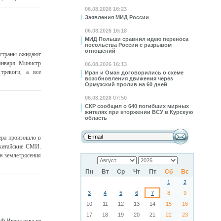
06.08.2026 16:23
Заявления МИД России
06.08.2026 16:18
МИД Польши сравнил идею переноса
посольства России с разрывом
отношений
 страны ожидают
января. Министр
06.08.2026 16:13
тревоги, а все
Иран и Оман договорились о схеме
возобновления движения через
Ормузский пролив на 60 дней
06.08.2026 07:50
СКР сообщил о 640 погибших мирных
жителях при вторжении ВСУ в Курскую
область
ера произошло в
 китайские СМИ.
н землетрясения
Пн
Вт
Ср
Чт
Пт
Сб
Вс
1
2
3
4
5
6
7
8
9
10
11
12
13
14
15
16
17
18
19
20
21
22
23