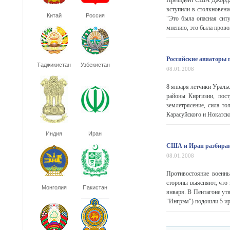
Президент США Джордж 
вступили в столкновен
Китай
Россия
"Это была опасная сит
мнению, это была провока
Российские авиаторы 
Таджикистан
Узбекистан
08.01.2008
8 января летчики Ураль
районы Киргизии, пост
землетрясение, сила то
Карасуйского и Нокатско
Индия
Иран
США и Иран разбираю
08.01.2008
Противостояние военны
стороны выясняют, что 
Монголия
Пакистан
января. В Пентагоне у
"Ингрэм") подошли 5 ир