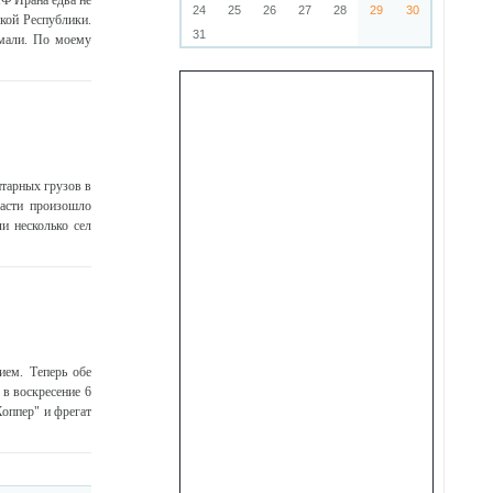
Ф Ирана едва не
24
25
26
27
28
29
30
кой Республики.
31
умали. По моему
тарных грузов в
ласти произошло
и несколько сел
ием. Теперь обе
в воскресение 6
оппер" и фрегат