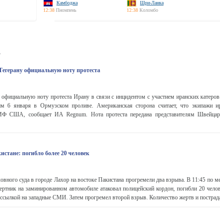
Камбоджа
Шри-Ланка
12:38
Пномпень
12:38
Коломбо
ь
егерану официальную ноту протеста
официальную ноту протеста Ирану в связи с инцидентом с участием иранских катеров
м 6 января в Ормузском проливе. Американская сторона считает, что экипажи и
Ф США, сообщает ИА Regnum. Нота протеста передана представителям Швейцар
истане: погибло более 20 человек
ховного суда в городе Лахор на востоке Пакистана прогремели два взрыва. В 11:45 по 
мертник на заминированном автомобиле атаковал полицейский кордон, погибли 20 челов
ссылкой на западные СМИ. Затем прогремел второй взрыв. Количество жертв и пострада