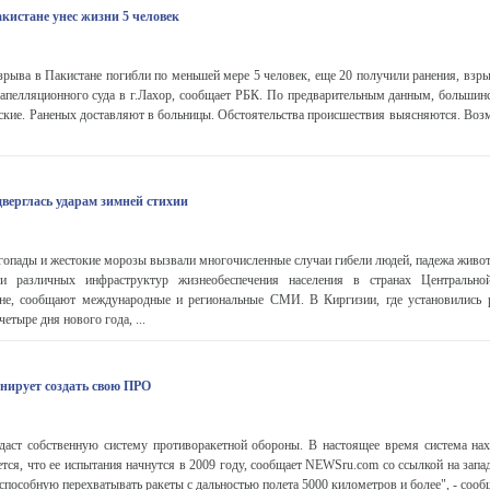
кистане унес жизни 5 человек
зрыва в Пакистане погибли по меньшей мере 5 человек, еще 20 получили ранения, взр
 апелляционного суда в г.Лахор, сообщает РБК. По предварительным данным, большин
ские. Раненых доставляют в больницы. Обстоятельства происшествия выясняются. Воз
верглась ударам зимней стихии
опады и жестокие морозы вызвали многочисленные случаи гибели людей, падежа живот
ти различных инфраструктур жизнеобеспечения населения в странах Центрально
не, сообщают международные и региональные СМИ. В Киргизии, где установились 
етыре дня нового года, ...
анирует создать свою ПРО
даст собственную систему противоракетной обороны. В настоящее время система нах
ется, что ее испытания начнутся в 2009 году, сообщает NEWSru.com со ссылкой на за
способную перехватывать ракеты с дальностью полета 5000 километров и более", - сообщ