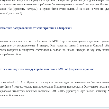
Буш назвал инцидент в Ормузском проливе, в ходе которого быстроходные катера ВМ
ие с американскими военными кораблями, "провокационным актом" со стороны Исламс
уация. Им (иранским катерам) не нужно было этого делать. Я не знаю, о чем они д
ция", - сказал Д...
помогают пострадавшим от землетрясения в Киргизии
ского объединения ВВС и ПВО по просьбе МЧС Киргизии приступили к доставке гумани
радавшие от землетрясения 1 января. Как известно, днем 1 января в Ошской об
лчков которого в эпицентре составляла 6 баллов по шкале Рихтера. В эту зону попал
го районов облас...
тся с инцидентом между кораблями своих ВМС в Ормузском проливе
х кораблей США и Ирана в Персидском заливе едва не закончилось боестолкновен
это было ? недоразумение или провокация. Инцидент произошёл в Ормузском проливе 
тверждают, что к трём военным кораблям ВМС США (крейсер "Порт Ройал", эсминец "Х
анских боевых кате...