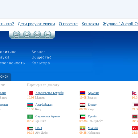
сть кто?
Дети рисуют сказки
О проекте
Контакты
Журнал "ИнфоШО
оиск
ли:
Партнеры по диалогу:
олия
Королевство Бахрейн
Армения
Батор
10:08
Манама
10:08
Ереван
10:0
нистан
Азербайджан
Египет
л
10:38
Баку
08:38
Каир
09:3
Саудовская Аравия
Кувейт
09:38
Эр-Рияд
09:38
Эль-Кувейт
09:3
ОАЭ
Мьянма
09:38
Абу-Даби
09:38
Нейпьидо
08:3