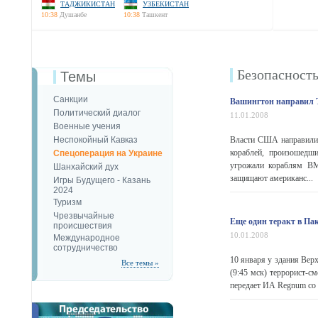
ТАДЖИКИСТАН
УЗБЕКИСТАН
10:38
Душанбе
10:38
Ташкент
Безопаcност
Темы
Санкции
Вашингтон направил Т
Политический диалог
11.01.2008
Военные учения
Неспокойный Кавказ
Власти США направили 
кораблей, произошедши
Спецоперация на Украине
угрожали кораблям ВМ
Шанхайский дух
защищают американс...
Игры Будущего - Казань
2024
Туризм
Чрезвычайные
Еще один теракт в Пак
происшествия
10.01.2008
Международное
сотрудничество
10 января у здания Вер
Все темы »
(9:45 мск) террорист-с
передает ИА Regnum со 