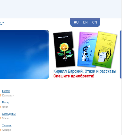
RU
EN
CN
С"
Непал
8
Катманду
Катар
8
Доха
Мальдивы
8
Мале
Турция
8
Анкара