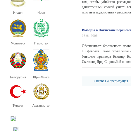
том, чтобы убийство расслед
единственный способ узнать в
призывы подключить к расследов
Индия
Иран
Выборы в Пакистане перенесе
03.01.2008
Монголия
Пакистан
Обеспечивать безопасность пров
18 февраля. Такое объявление 
бывшего премьера Беназир Бх
Скотланд-Ярд. С просьбой о помо
Белорусия
Шри-Ланка
« первая
« предыдущая
..
Турция
Афганистан