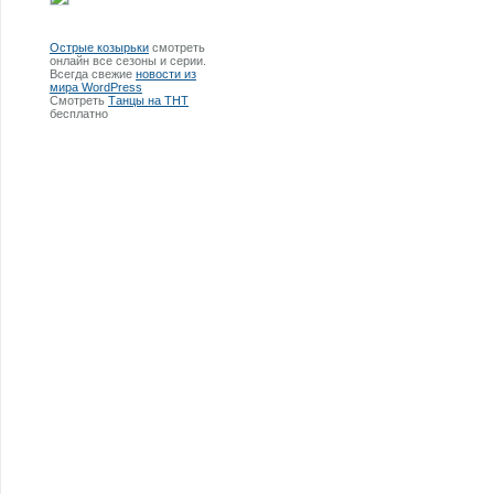
Острые козырьки
смотреть
онлайн все сезоны и серии.
Всегда свежие
новости из
мира WordPress
Смотреть
Танцы на ТНТ
бесплатно