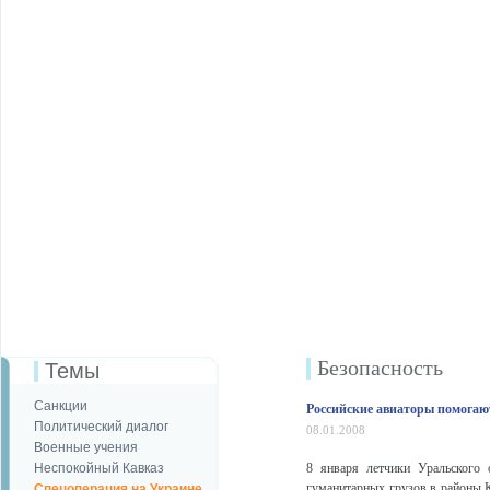
Безопаcность
Темы
Санкции
Российские авиаторы помогаю
Политический диалог
08.01.2008
Военные учения
Неспокойный Кавказ
8 января летчики Уральского
гуманитарных грузов в районы К
Спецоперация на Украине