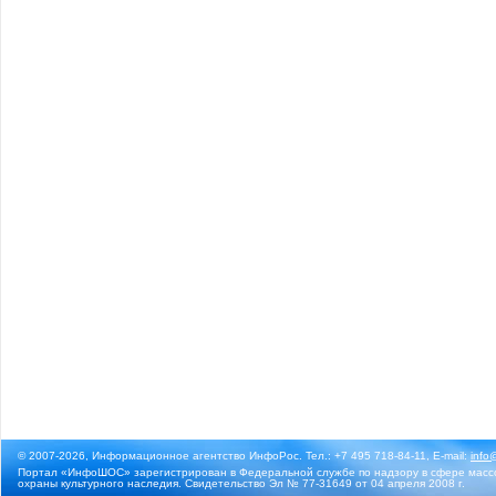
© 2007-2026, Информационное агентство ИнфоРос. Тел.: +7 495 718-84-11, E-mail:
info
Портал «ИнфоШОС» зарегистрирован в Федеральной службе по надзору в сфере массо
охраны культурного наследия. Свидетельство Эл № 77-31649 от 04 апреля 2008 г.