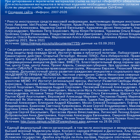
При цитировании и перепечатке материалов ссылка на портал «ИнфоШОС» обязательн
Для использования материалов в печатных изданиях необходимо письменное согласие
Если вы увидели ошибку, выделите ее мышкой и нажмите клавиши Ctrl+Enter
©
Создание сайта
- Инфорос, 2007-2026
* Реестр иностранных средств массовой информации, выполняющих функции иностранн
Голос Америки, Idel.Реалии, Кавказ.Реалии, Крым.Реалии, Телеканал Настоящее Время
Людмила Алексеевна, Маркелов Сергей Евгеньевич, Камалягин Денис Николаевич, Апах
Александрович, Маняхин Петр Борисович, Ярош Юлия Петровна, Чуракова Ольга Влади
Гройсман Софья Романовна, Рождественский Илья Дмитриевич, Апухтина Юлия Владимир
Шмагун Олеся Валентиновна, Мароховская Алеся Алексеевна, Долинина Ирина Никола
редактор 2021, Вега 2021
Источник:
https://minjust.gov.ru/ru/documents/7755/
данные на
03.09.2021
* Сведения реестра НКО, выполняющих функции иностранного агента:
Фонд защиты прав граждан Штаб, Институт права и публичной политики, Лаборатория
Гуманитарное действие, Открытый Петербург, Феникс ПЛЮС, Лига Избирателей, Правов
Крест, Центр Хасдей Ерушалаим, Центр поддержки и содействия развитию средств мас
информационных инициатив Действие, ВМЕСТЕ, Благотворительный фонд охраны здоров
Так, центр Сова, центр Анна, Проект Апрель, Самарская губерния, Эра здоровья, пр
защиты СИБАЛЬТ, Уральская правозащитная группа, Женщины Евразии, Рязанский Мемо
человека, Дальневосточный центр развития гражданских инициатив и социального пар
АКАДЕМИЯ ПО ПРАВАМ ЧЕЛОВЕКА, Частное учреждение Совета Министров северных стр
Массовой Информации, Институт развития прессы - Сибирь, Фонд поддержки свободы 
агентство МЕМО. РУ, Институт региональной прессы, Институт Развития Свободы Инф
Борисовна, Таранова Юлия Николаевна, Туровский Александр Алексеевич, Васильева 
Сергей Георгиевич, Пивоваров Андрей Сергеевич, Писемский Евгений Александрович,
Викторович, Шарипков Олег Викторович, Мальсагов Муса Асланович, Мошель Ирина Ар
Александровна, Исламов Тимур Рифгатович, Романова Ольга Евгеньевна, Щаров Серг
Паутов Юрий Анатольевич, Верховский Александр Маркович, Пислакова-Паркер Марина
Рачинский Ян Збигневич, Жемкова Елена Борисовна, Гудков Лев Дмитриевич, Иллари
Николай Алексеевич, Блинушов Андрей Юрьевич, Мосин Алексей Геннадьевич, Гефтер
Владимировна, Баженова Светлана Куприяновна, Исаев Сергей Владимирович, Максим
Буртина Елена Юрьевна, Гендель Людмила Залмановна, Кокорина Екатерина Алексеев
Подузов Сергей Васильевич, Протасова Ирина Вячеславовна, Литинский Леонид Борис
Добровольская Анна Дмитриевна, Королева Александра Евгеньевна, Смирнов Владими
Петрович, Полякова Мара Федоровна, Резник Генри Маркович, Захаров Герман Конста
Источник:
http://unro.minjust.ru/NKOForeignAgent.aspx
данные на
28.08.2021
* Единый федеральный список организаций, в том числе иностранных и международны
Высший военный Маджлисуль Шура, Конгресс народов Ичкерии и Дагестана, Аль-Каида, 
Движение Талибан, Исламская партия Туркестана, Общество социальных реформ, Общес
Исламское государство, Джабха аль-Нусра ли-Ахль аш-Шам, Народное ополчение имен