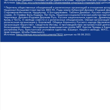
Чистопольский Джамаат, Рохнамо ба суи давлати исломи, Террористическое сообщест
Источник:
http://nac.gov.ru/terroristicheskie-i-ekstremistskie-organizacii-i-materialy.html
данные
* Перечень общественных объединений и религиозных организаций в отношении котор
Национал-большевистская партия, ВЕК РА, Рада земли Кубанской Духовно Родовой Де
Староверов-Инглингов, Нурджулар, К Богодержавию, Таблиги Джамаат, Русское наци
славян, Ат-Такфир Валь-Хиджра, Пит Буль, Национал-социалистическая рабочая парт
Череповца, Духовно-Родовая Держава Русь, Русское национальное единство, Древнер
Кровь и Честь, О свободе совести и о религиозных объединениях, Омская организаци
религиозная организация п. Боровский, Община Коренного Русского народа Щелковског
организация «Братство», Свидетели Иеговы, О противодействии экстремистской деяте
болельщиков «Фирма», Молодежная правозащитная группа МПГ, Курсом Правды и Единен
республика Русь, Арестантское уголовное единство, Башкорт, Нация и свобода, W.H.С
прав граждан, Штабы Навального
Источник:
https://minjust.gov.ru/ru/documents/7822/
данные на
06.08.2021