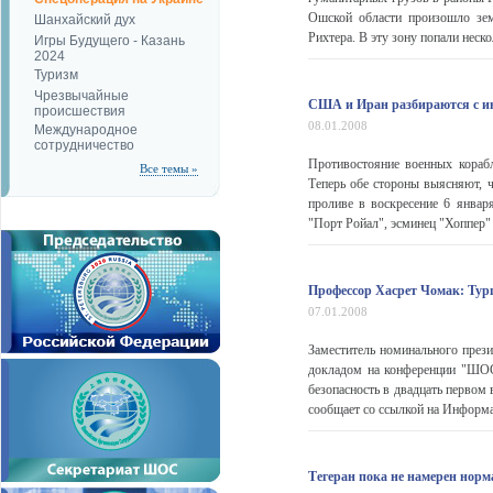
Ошской области произошло зем
Шанхайский дух
Рихтера. В эту зону попали неско
Игры Будущего - Казань
2024
Туризм
Чрезвычайные
США и Иран разбираются с и
происшествия
08.01.2008
Международное
сотрудничество
Противостояние военных кораб
Все темы »
Теперь обе стороны выясняют, 
проливе в воскресение 6 янва
"Порт Ройал", эсминец "Хоппер" 
Профессор Хасрет Чомак: Ту
07.01.2008
Заместитель номинального прези
докладом на конференции "ШОС 
безопасность в двадцать первом
сообщает со ссылкой на Информац
Тегеран пока не намерен нор