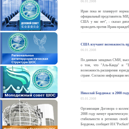
06.01.2008
Иран пока не планирует норма
официальный представитель МИ
США у нас нет", - сказал дип
проводить против Ирана враждеб
США изучают возможность пр
06.01.2008
По данным западных СМИ, высо
о том, что "Аль-Каида" и "Т
возможность расширения юрисди
стране. Согласно информации не
Николай Бордюжа: в 2008 год
05.01.2008
Организация Договора о коллек
2008 году начнут практическую 
стабильности в регионах своей
Бордюжа, сообщает ИА"Росбалт"с