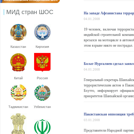
МИД стран ШОС
На западе Афганистана терро
04.01.2008
19 человек, включая террориста
индийской строительной компани
врезался на мотоцикле в автомо
этом взрыве никто не пострадал.
Казахстан
Киргизия
Болат Нургалиев сделал заявле
04.01.2008
Китай
Россия
Генеральный секретарь Шанхайск
террористическим актом в Пакис
Бхутто, информирует официал
приоритетов Шанхайской организа
Таджикистан
Узбекистан
Пакистанская оппозиция треб
03.01.2008
Представители Народной партии 