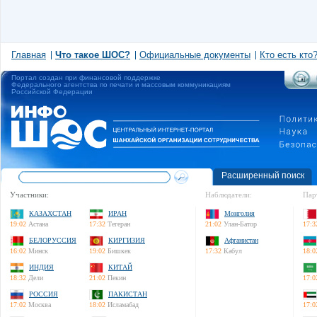
Главная
Что такое ШОС?
Официальные документы
Кто есть кто
Портал создан при финансовой поддержке
Федерального агентства по печати и массовым коммуникациям
Российской Федерации
Расширенный поиск
Участники:
Наблюдатели:
Пар
КАЗАХСТАН
ИРАН
Монголия
19:02
Астана
17:32
Тегеран
21:02
Улан-Батор
17:3
БЕЛОРУССИЯ
КИРГИЗИЯ
Афганистан
16:02
Минск
19:02
Бишкек
17:32
Кабул
18:0
ИНДИЯ
КИТАЙ
18:32
Дели
21:02
Пекин
17:0
РОССИЯ
ПАКИСТАН
17:02
Москва
18:02
Исламабад
17:0