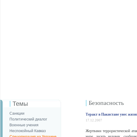
Безопаcность
Темы
Санкции
Теракт в Пакистане унес жизн
Политический диалог
17.12.2007
Военные учения
Неспокойный Кавказ
Жертвами террористической ата
мере, десять человек, сообщ
Спецоперация на Украине