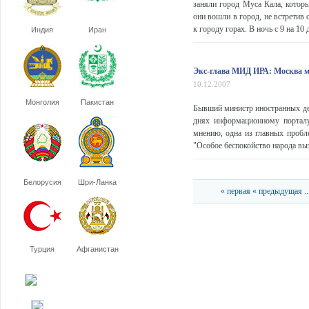
заняли город Муса Кала, котор
они вошли в город, не встретив
к городу горах. В ночь с 9 на 10
Индия
Иран
Экс-глава МИД ИРА: Москва м
10.12.2007
Монголия
Пакистан
Бывший министр иностранных де
днях информационному порталу
мнению, одна из главных пробле
"Особое беспокойство народа выз
Белорусия
Шри-Ланка
« первая
« предыдущая
..
Турция
Афганистан