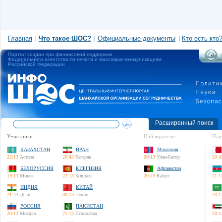
Главная
Что такое ШОС?
Официальные документы
Кто есть кто
Портал создан при финансовой поддержке
Федерального агентства по печати и массовым коммуникациям
Российской Федерации
Расширенный поиск
Участники:
Наблюдатели:
Пар
КАЗАХСТАН
ИРАН
Монголия
22:13
Астана
20:43
Тегеран
00:13
Улан-Батор
20:4
БЕЛОРУССИЯ
КИРГИЗИЯ
Афганистан
19:13
Минск
22:13
Бишкек
20:43
Кабул
21:1
ИНДИЯ
КИТАЙ
21:43
Дели
00:13
Пекин
20:1
РОССИЯ
ПАКИСТАН
20:13
Москва
21:13
Исламабад
20:1