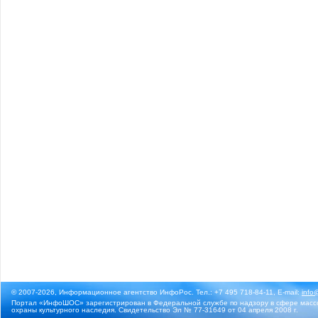
© 2007-2026, Информационное агентство ИнфоРос. Тел.: +7 495 718-84-11, E-mail:
info
Портал «ИнфоШОС» зарегистрирован в Федеральной службе по надзору в сфере массо
охраны культурного наследия. Свидетельство Эл № 77-31649 от 04 апреля 2008 г.