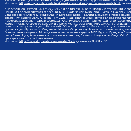
Чистопольский Джамаат, Рохнамо ба суи давлати исломи, Террористическое сообщест
Источник:
http://nac.gov.ru/terroristicheskie-i-ekstremistskie-organizacii-i-materialy.html
данные
* Перечень общественных объединений и религиозных организаций в отношении котор
Национал-большевистская партия, ВЕК РА, Рада земли Кубанской Духовно Родовой Де
Староверов-Инглингов, Нурджулар, К Богодержавию, Таблиги Джамаат, Русское наци
славян, Ат-Такфир Валь-Хиджра, Пит Буль, Национал-социалистическая рабочая парт
Череповца, Духовно-Родовая Держава Русь, Русское национальное единство, Древнер
Кровь и Честь, О свободе совести и о религиозных объединениях, Омская организаци
религиозная организация п. Боровский, Община Коренного Русского народа Щелковског
организация «Братство», Свидетели Иеговы, О противодействии экстремистской деяте
болельщиков «Фирма», Молодежная правозащитная группа МПГ, Курсом Правды и Единен
республика Русь, Арестантское уголовное единство, Башкорт, Нация и свобода, W.H.С
прав граждан, Штабы Навального
Источник:
https://minjust.gov.ru/ru/documents/7822/
данные на
06.08.2021