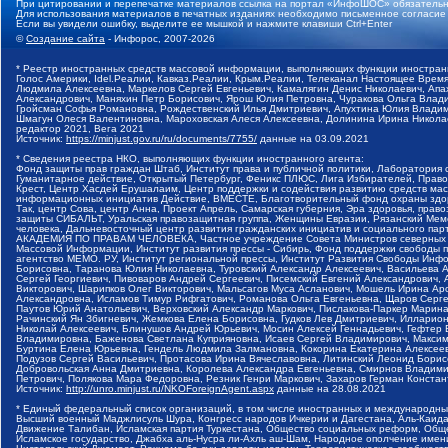
При цитировании и перепечатке материалов ссылка на портал «ИнфоШОС» обязательн
Для использования материалов в печатных изданиях необходимо письменное согласие
Если вы увидели ошибку, выделите ее мышкой и нажмите клавиши Ctrl+Enter
©
Создание сайта
- Инфорос, 2007-2026
* Реестр иностранных средств массовой информации, выполняющих функции иностранн
Голос Америки, Idel.Реалии, Кавказ.Реалии, Крым.Реалии, Телеканал Настоящее Время
Людмила Алексеевна, Маркелов Сергей Евгеньевич, Камалягин Денис Николаевич, Апах
Александрович, Маняхин Петр Борисович, Ярош Юлия Петровна, Чуракова Ольга Влади
Гройсман Софья Романовна, Рождественский Илья Дмитриевич, Апухтина Юлия Владимир
Шмагун Олеся Валентиновна, Мароховская Алеся Алексеевна, Долинина Ирина Никола
редактор 2021, Вега 2021
Источник:
https://minjust.gov.ru/ru/documents/7755/
данные на
03.09.2021
* Сведения реестра НКО, выполняющих функции иностранного агента:
Фонд защиты прав граждан Штаб, Институт права и публичной политики, Лаборатория
Гуманитарное действие, Открытый Петербург, Феникс ПЛЮС, Лига Избирателей, Правов
Крест, Центр Хасдей Ерушалаим, Центр поддержки и содействия развитию средств мас
информационных инициатив Действие, ВМЕСТЕ, Благотворительный фонд охраны здоров
Так, центр Сова, центр Анна, Проект Апрель, Самарская губерния, Эра здоровья, пр
защиты СИБАЛЬТ, Уральская правозащитная группа, Женщины Евразии, Рязанский Мемо
человека, Дальневосточный центр развития гражданских инициатив и социального пар
АКАДЕМИЯ ПО ПРАВАМ ЧЕЛОВЕКА, Частное учреждение Совета Министров северных стр
Массовой Информации, Институт развития прессы - Сибирь, Фонд поддержки свободы 
агентство МЕМО. РУ, Институт региональной прессы, Институт Развития Свободы Инф
Борисовна, Таранова Юлия Николаевна, Туровский Александр Алексеевич, Васильева 
Сергей Георгиевич, Пивоваров Андрей Сергеевич, Писемский Евгений Александрович,
Викторович, Шарипков Олег Викторович, Мальсагов Муса Асланович, Мошель Ирина Ар
Александровна, Исламов Тимур Рифгатович, Романова Ольга Евгеньевна, Щаров Серг
Паутов Юрий Анатольевич, Верховский Александр Маркович, Пислакова-Паркер Марина
Рачинский Ян Збигневич, Жемкова Елена Борисовна, Гудков Лев Дмитриевич, Иллари
Николай Алексеевич, Блинушов Андрей Юрьевич, Мосин Алексей Геннадьевич, Гефтер
Владимировна, Баженова Светлана Куприяновна, Исаев Сергей Владимирович, Максим
Буртина Елена Юрьевна, Гендель Людмила Залмановна, Кокорина Екатерина Алексеев
Подузов Сергей Васильевич, Протасова Ирина Вячеславовна, Литинский Леонид Борис
Добровольская Анна Дмитриевна, Королева Александра Евгеньевна, Смирнов Владими
Петрович, Полякова Мара Федоровна, Резник Генри Маркович, Захаров Герман Конста
Источник:
http://unro.minjust.ru/NKOForeignAgent.aspx
данные на
28.08.2021
* Единый федеральный список организаций, в том числе иностранных и международны
Высший военный Маджлисуль Шура, Конгресс народов Ичкерии и Дагестана, Аль-Каида, 
Движение Талибан, Исламская партия Туркестана, Общество социальных реформ, Общес
Исламское государство, Джабха аль-Нусра ли-Ахль аш-Шам, Народное ополчение имен