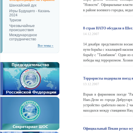
"Новости". Официальные власти
Шанхайский дух
в районе военного городка, недал
Игры Будущего - Казань
2024
Туризм
Чрезвычайные
8 стран НАТО обсудили в Шо
происшествия
14.12.2007
Международное
сотрудничество
14 декабря представители вось
Все темы »
пути борьбы с эскалацией насил
борьбу с "Талибаном". Один из 
победы над терроризмом. Хозяин
Террористы подорвали поезд 
13.12.2007
Взрыв в фирменном поезде "Ра
Нью-Дели из города Дибругарх 
устройство сработало около 2 ча
находился между станциями Наод
Официальный Пекин резко осу