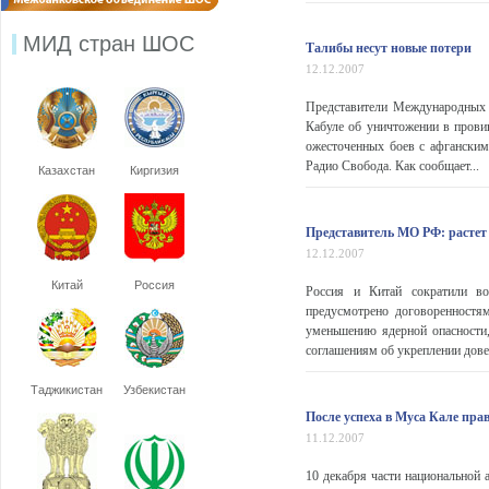
МИД стран ШОС
Талибы несут новые потери
12.12.2007
Представители Международных с
Кабуле об уничтожении в прови
ожесточенных боев с афгански
Радио Свобода. Как сообщает...
Казахстан
Киргизия
Представитель МО РФ: растет
12.12.2007
Китай
Россия
Россия и Китай сократили во
предусмотрено договоренностя
уменьшению ядерной опасности
соглашениям об укреплении дове
Таджикистан
Узбекистан
После успеха в Муса Кале пра
11.12.2007
10 декабря части национальной