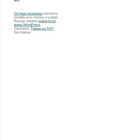
Острые козырьки
смотреть
онлайн все сезоны и серии.
Всегда свежие
новости из
мира WordPress
Смотреть
Танцы на ТНТ
бесплатно