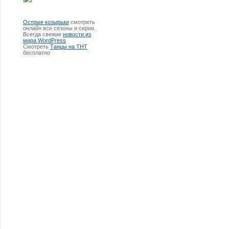
Острые козырьки
смотреть
онлайн все сезоны и серии.
Всегда свежие
новости из
мира WordPress
Смотреть
Танцы на ТНТ
бесплатно