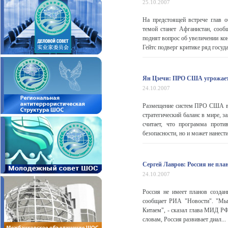
25.10.2007
На предстоящей встрече глав 
темой станет Афганистан, сооб
поднят вопрос об увеличении ко
Гейтс подверг критике ряд государ
Ян Цзечи: ПРО США угрожает
24.10.2007
Размещение систем ПРО США в Ев
стратегический баланс в мире, 
считает, что программа проти
безопасности, но и может нанести
Сергей Лавров: Россия не пла
24.10.2007
Россия не имеет планов созда
сообщает РИА "Новости". "Мы 
Китаем", - сказал глава МИД РФ
словам, Россия развивает диал...