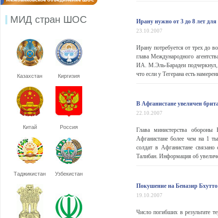
МИД стран ШОС
Ирану нужно от 3 до 8 лет дл
23.10.2007
Ирану потребуется от трех до в
глава Международного агентст
ИА. М.Эль-Барадеи подчеркнул, 
что если у Тегерана есть намерени
Казахстан
Киргизия
В Афганистане увеличен брит
22.10.2007
Китай
Россия
Глава министерства обороны 
Афганистане более чем на 1 т
солдат в Афганистане связано
Талибан. Информация об увеличен
Таджикистан
Узбекистан
Покушение на Беназир Бхутто 
19.10.2007
Число погибших в результате те