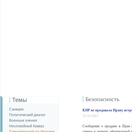
Безопаcность
Темы
Санкции
КНР не продавала Ирану истр
Политический диалог
25.10.2007
Военные учения
Неспокойный Кавказ
Сообщения о продаже в Иран 2
заявил в четверг официальный
Спецоперация на Украине