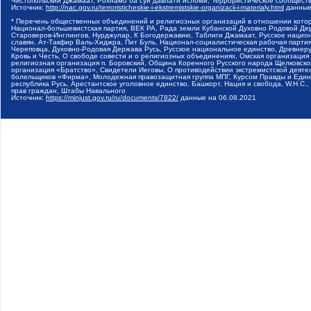
Чистопольский Джамаат, Рохнамо ба суи давлати исломи, Террористическое сообщест
Источник:
http://nac.gov.ru/terroristicheskie-i-ekstremistskie-organizacii-i-materialy.html
данные
* Перечень общественных объединений и религиозных организаций в отношении котор
Национал-большевистская партия, ВЕК РА, Рада земли Кубанской Духовно Родовой Де
Староверов-Инглингов, Нурджулар, К Богодержавию, Таблиги Джамаат, Русское наци
славян, Ат-Такфир Валь-Хиджра, Пит Буль, Национал-социалистическая рабочая парт
Череповца, Духовно-Родовая Держава Русь, Русское национальное единство, Древнер
Кровь и Честь, О свободе совести и о религиозных объединениях, Омская организаци
религиозная организация п. Боровский, Община Коренного Русского народа Щелковског
организация «Братство», Свидетели Иеговы, О противодействии экстремистской деяте
болельщиков «Фирма», Молодежная правозащитная группа МПГ, Курсом Правды и Единен
республика Русь, Арестантское уголовное единство, Башкорт, Нация и свобода, W.H.С
прав граждан, Штабы Навального
Источник:
https://minjust.gov.ru/ru/documents/7822/
данные на
06.08.2021