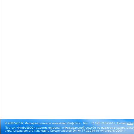
© 2007-2026, Информационное агентство ИнфоРос. Тел.: +7 495 718-84-11, E-mail:
info
Портал «ИнфоШОС» зарегистрирован в Федеральной службе по надзору в сфере массо
охраны культурного наследия. Свидетельство Эл № 77-31649 от 04 апреля 2008 г.