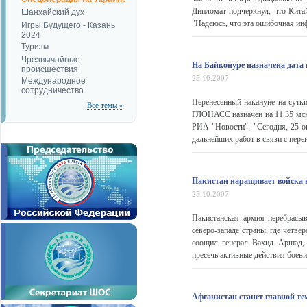
Дипломат подчеркнул, что Китай
Шанхайский дух
"Надеюсь, что эта ошибочная инф
Игры Будущего - Казань
2024
Туризм
Чрезвычайные
На Байконуре назначена дата
происшествия
25.10.2007
Международное
сотрудничество
Перенесенный накануне на сутк
Все темы »
ГЛОНАСС назначен на 11.35 мск
РИА "Новости". "Сегодня, 25 ок
дальнейших работ в связи с перен
Пакистан наращивает войска н
25.10.2007
Пакистанская армия перебрасы
северо-западе страны, где четв
соощил генерал Вахид Аршад,
пресечь активные действия боеви
Афганистан станет главной т