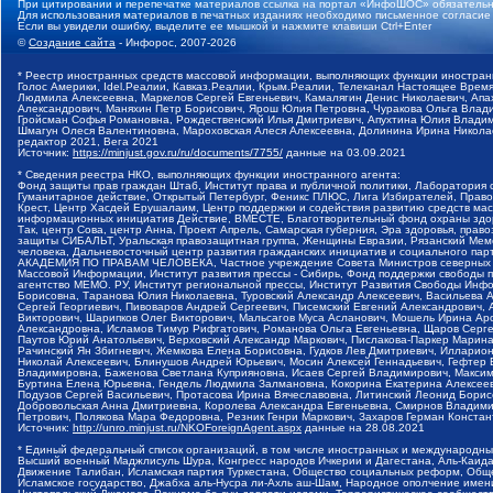
При цитировании и перепечатке материалов ссылка на портал «ИнфоШОС» обязательн
Для использования материалов в печатных изданиях необходимо письменное согласие
Если вы увидели ошибку, выделите ее мышкой и нажмите клавиши Ctrl+Enter
©
Создание сайта
- Инфорос, 2007-2026
* Реестр иностранных средств массовой информации, выполняющих функции иностранн
Голос Америки, Idel.Реалии, Кавказ.Реалии, Крым.Реалии, Телеканал Настоящее Время
Людмила Алексеевна, Маркелов Сергей Евгеньевич, Камалягин Денис Николаевич, Апах
Александрович, Маняхин Петр Борисович, Ярош Юлия Петровна, Чуракова Ольга Влади
Гройсман Софья Романовна, Рождественский Илья Дмитриевич, Апухтина Юлия Владимир
Шмагун Олеся Валентиновна, Мароховская Алеся Алексеевна, Долинина Ирина Никола
редактор 2021, Вега 2021
Источник:
https://minjust.gov.ru/ru/documents/7755/
данные на
03.09.2021
* Сведения реестра НКО, выполняющих функции иностранного агента:
Фонд защиты прав граждан Штаб, Институт права и публичной политики, Лаборатория
Гуманитарное действие, Открытый Петербург, Феникс ПЛЮС, Лига Избирателей, Правов
Крест, Центр Хасдей Ерушалаим, Центр поддержки и содействия развитию средств мас
информационных инициатив Действие, ВМЕСТЕ, Благотворительный фонд охраны здоров
Так, центр Сова, центр Анна, Проект Апрель, Самарская губерния, Эра здоровья, пр
защиты СИБАЛЬТ, Уральская правозащитная группа, Женщины Евразии, Рязанский Мемо
человека, Дальневосточный центр развития гражданских инициатив и социального пар
АКАДЕМИЯ ПО ПРАВАМ ЧЕЛОВЕКА, Частное учреждение Совета Министров северных стр
Массовой Информации, Институт развития прессы - Сибирь, Фонд поддержки свободы 
агентство МЕМО. РУ, Институт региональной прессы, Институт Развития Свободы Инф
Борисовна, Таранова Юлия Николаевна, Туровский Александр Алексеевич, Васильева 
Сергей Георгиевич, Пивоваров Андрей Сергеевич, Писемский Евгений Александрович,
Викторович, Шарипков Олег Викторович, Мальсагов Муса Асланович, Мошель Ирина Ар
Александровна, Исламов Тимур Рифгатович, Романова Ольга Евгеньевна, Щаров Серг
Паутов Юрий Анатольевич, Верховский Александр Маркович, Пислакова-Паркер Марина
Рачинский Ян Збигневич, Жемкова Елена Борисовна, Гудков Лев Дмитриевич, Иллари
Николай Алексеевич, Блинушов Андрей Юрьевич, Мосин Алексей Геннадьевич, Гефтер
Владимировна, Баженова Светлана Куприяновна, Исаев Сергей Владимирович, Максим
Буртина Елена Юрьевна, Гендель Людмила Залмановна, Кокорина Екатерина Алексеев
Подузов Сергей Васильевич, Протасова Ирина Вячеславовна, Литинский Леонид Борис
Добровольская Анна Дмитриевна, Королева Александра Евгеньевна, Смирнов Владими
Петрович, Полякова Мара Федоровна, Резник Генри Маркович, Захаров Герман Конста
Источник:
http://unro.minjust.ru/NKOForeignAgent.aspx
данные на
28.08.2021
* Единый федеральный список организаций, в том числе иностранных и международны
Высший военный Маджлисуль Шура, Конгресс народов Ичкерии и Дагестана, Аль-Каида, 
Движение Талибан, Исламская партия Туркестана, Общество социальных реформ, Общес
Исламское государство, Джабха аль-Нусра ли-Ахль аш-Шам, Народное ополчение имен