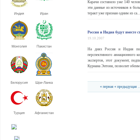
Карачи составило уже 140 чело
эти данные из источников в бол
теракт уже признан одним из са...
Индия
Иран
Россия и Индия будут вместе с
19.10.2007
Монголия
Пакистан
На днях Россия и Индия подп
перспективного авиационного к
экспертов, этот документ, по
Куриана Энтони, позволит обеим
Белорусия
Шри-Ланка
« первая
« предыдущая
..
Турция
Афганистан