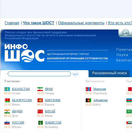
Главная
Что такое ШОС?
Официальные документы
Кто есть кто
Портал создан при финансовой поддержке
Федерального агентства по печати и массовым коммуникациям
Российской Федерации
Расширенный поиск
Участники:
Наблюдатели:
Пар
КАЗАХСТАН
ИРАН
Монголия
00:52
Астана
23:22
Тегеран
02:52
Улан-Батор
23:2
БЕЛОРУССИЯ
КИРГИЗИЯ
Афганистан
21:52
Минск
00:52
Бишкек
23:22
Кабул
23:5
ИНДИЯ
КИТАЙ
00:22
Дели
02:52
Пекин
22:5
РОССИЯ
ПАКИСТАН
22:52
Москва
23:52
Исламабад
22:5