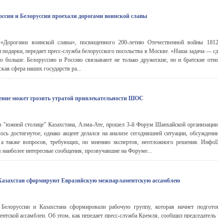
оссии и Белоруссии проехали дорогами воинской славы
«Дорогами воинской славы», посвященного 200-летию Отечественной войны 1812
 подарки, передает пресс-служба белорусского посольства в Москве. «Наша задача — сд
о больше. Белоруссию и Россию связывают не только дружеские, но и братские отн
кая сфера наших государств ра...
ение может грозить утратой привлекательности ШОС
в "южной столице" Казахстана, Алма-Ате, прошел 3-й Форум Шанхайской организации 
ось достигнутое, однако акцент делался на анализе сегодняшней ситуации, обсужден
 а также вопросов, требующих, по мнению экспертов, неотложного решения. Инфо
 наиболее интересные сообщения, прозвучавшие на Форуме...
 Казахстан сформируют Евразийскую межпарламентскую ассамблею
 Белоруссии и Казахстана сформировали рабочую группу, которая начнет подгот
нтской ассамблеи. Об этом, как передает пресс-служба Кремля, сообщил председатель