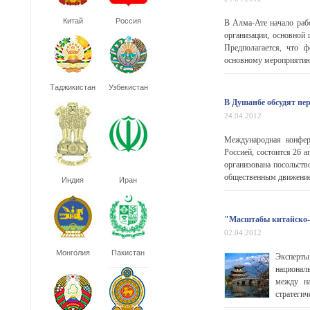
Китай
Россия
В Алма-Ате начало раб
организации, основной
Предполагается, что 
основному мероприятию 
Таджикистан
Узбекистан
В Душанбе обсудят пе
24.04.2012
Международная конфер
Россией, состоится 26 
организована посольств
общественным движением
Индия
Иран
"Масштабы китайско-
02.04.2012
Монголия
Пакистан
Эксперты
национал
между на
стратегич