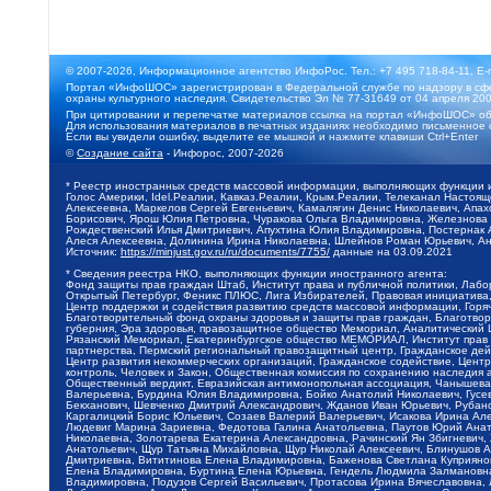
© 2007-2026, Информационное агентство ИнфоРос. Тел.: +7 495 718-84-11, E-
Портал «ИнфоШОС» зарегистрирован в Федеральной службе по надзору в сфе
охраны культурного наследия. Свидетельство Эл № 77-31649 от 04 апреля 200
При цитировании и перепечатке материалов ссылка на портал «ИнфоШОС» об
Для использования материалов в печатных изданиях необходимо письменное 
Если вы увидели ошибку, выделите ее мышкой и нажмите клавиши Ctrl+Enter
©
Создание сайта
- Инфорос, 2007-2026
* Реестр иностранных средств массовой информации, выполняющих функции 
Голос Америки, Idel.Реалии, Кавказ.Реалии, Крым.Реалии, Телеканал Настоя
Алексеевна, Маркелов Сергей Евгеньевич, Камалягин Денис Николаевич, Апах
Борисович, Ярош Юлия Петровна, Чуракова Ольга Владимировна, Железнова М
Рождественский Илья Дмитриевич, Апухтина Юлия Владимировна, Постернак Ал
Алеся Алексеевна, Долинина Ирина Николаевна, Шлейнов Роман Юрьевич, Ани
Источник:
https://minjust.gov.ru/ru/documents/7755/
данные на
03.09.2021
* Сведения реестра НКО, выполняющих функции иностранного агента:
Фонд защиты прав граждан Штаб, Институт права и публичной политики, Лаб
Открытый Петербург, Феникс ПЛЮС, Лига Избирателей, Правовая инициатива, 
Центр поддержки и содействия развитию средств массовой информации, Горя
Благотворительный фонд охраны здоровья и защиты прав граждан, Благотвори
губерния, Эра здоровья, правозащитное общество Мемориал, Аналитический 
Рязанский Мемориал, Екатеринбургское общество МЕМОРИАЛ, Институт прав ч
партнерства, Пермский региональный правозащитный центр, Гражданское де
Центр развития некоммерческих организаций, Гражданское содействие, Цент
контроль, Человек и Закон, Общественная комиссия по сохранению наследия
Общественный вердикт, Евразийская антимонопольная ассоциация, Чанышева 
Валерьевна, Бурдина Юлия Владимировна, Бойко Анатолий Николаевич, Гусев
Бекханович, Шевченко Дмитрий Александрович, Жданов Иван Юрьевич, Рубано
Каргалицкий Борис Юльевич, Созаев Валерий Валерьевич, Исакова Ирина Ал
Людевиг Марина Зариевна, Федотова Галина Анатольевна, Паутов Юрий Анато
Николаевна, Золотарева Екатерина Александровна, Рачинский Ян Збигневич
Анатольевич, Щур Татьяна Михайловна, Щур Николай Алексеевич, Блинушов 
Дмитриевна, Вититинова Елена Владимировна, Баженова Светлана Куприяновн
Елена Владимировна, Буртина Елена Юрьевна, Гендель Людмила Залмановна,
Владимировна, Подузов Сергей Васильевич, Протасова Ирина Вячеславовна, 