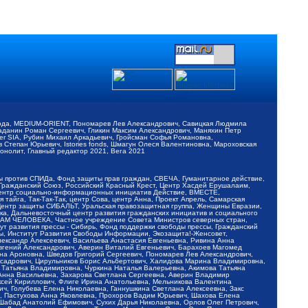
обода, MEDIUM-ORIENT, Пономарев Лев Александрович, Савицкая Людмила
Баданин Роман Сергеевич, Гликин Максим Александрович, Маняхин Петр
er SIA, Рубин Михаил Аркадьевич, Гройсман Софья Романовна,
Степан Юрьевич, Istories fonds, Шмагун Олеся Валентиновна, Мароховская
нолит, Главный редактор 2021, Вега 2021
Мы против СПИДа, Фонд защиты прав граждан, СВЕЧА, Гуманитарное действие,
 Гражданский Союз, Российский Красный Крест, Центр Хасдей Ерушалаим,
 Центр социально-информационных инициатив Действие, ВМЕСТЕ,
айга, Так-Так-Так, центр Сова, центр Анна, Проект Апрель, Самарская
Центр защиты СИБАЛЬТ, Уральская правозащитная группа, Женщины Евразии,
ка, Дальневосточный центр развития гражданских инициатив и социального
АВАМ ЧЕЛОВЕКА, Частное учреждение Совета Министров северных стран,
т развития прессы - Сибирь, Фонд поддержки свободы прессы, Гражданский
ы, Институт Развития Свободы Информации, Экозащита!-Женсовет,
ександр Алексеевич, Васильева Анастасия Евгеньевна, Ривина Анна
вгений Александрович, Аверин Виталий Евгеньевич, Барахоев Магомед
на Ароновна, Шведов Григорий Сергеевич, Пономарев Лев Александрович,
ксадрович, Цирульников Борис Альбертович, Халидова Марина Владимировна,
 Татьяна Владимировна, Чуркина Наталья Валерьевна, Акимова Татьяна
 Анна Васильевна, Захарова Светлана Сергеевна, Аверин Владимир
ксей Кириллович, Флиге Ирина Анатольевна, Мельникова Валентина
, Голубева Елена Николаевна, Ганнушкина Светлана Алексеевна, Закс
, Пастухова Анна Яковлевна, Прохоров Вадим Юрьевич, Шахова Елена
 Шабад Анатолий Ефимович, Сухих Дарья Николаевна, Орлов Олег Петрович,