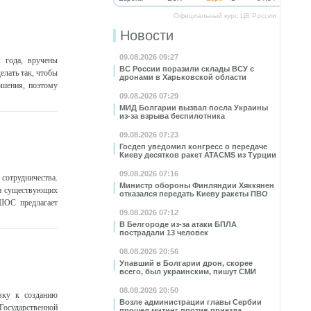
Официальный курс ЦБ России
Новости
09.08.2026 09:27
 года, вручены
ВС России поразили склады ВСУ с
елать так, чтобы
дронами в Харьковской области
ошения, поэтому
09.08.2026 07:29
МИД Болгарии вызвал посла Украины
из-за взрыва беспилотника
09.08.2026 07:23
Госдеп уведомил конгресс о передаче
Киеву десятков ракет ATACMS из Турции
09.08.2026 07:16
сотрудничества.
Министр обороны Финляндии Хяккянен
ии существующих
отказался передать Киеву ракеты ПВО
ШОС предлагает
09.08.2026 07:12
В Белгороде из-за атаки БПЛА
пострадали 13 человек
08.08.2026 20:56
Упавший в Болгарии дрон, скорее
всего, был украинским, пишут СМИ
08.08.2026 20:50
овку к созданию
Возле администрации главы Сербии
 Государственной
прошел митинг против приезда