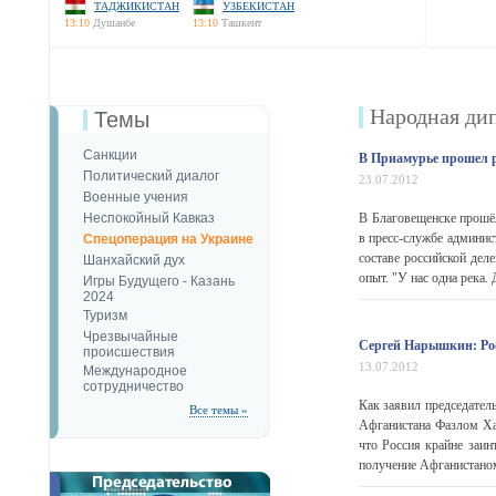
ТАДЖИКИСТАН
УЗБЕКИСТАН
13:10
Душанбе
13:10
Ташкент
Народная ди
Темы
Санкции
В Приамурье прошел 
Политический диалог
23.07.2012
Военные учения
Неспокойный Кавказ
В Благовещенске прош
в пресс-службе админис
Спецоперация на Украине
составе российской дел
Шанхайский дух
опыт. "У нас одна река. 
Игры Будущего - Казань
2024
Туризм
Чрезвычайные
Сергей Нарышкин: Ро
происшествия
13.07.2012
Международное
сотрудничество
Как заявил председател
Все темы »
Афганистана Фазлом Ха
что Россия крайне заин
получение Афганистаном