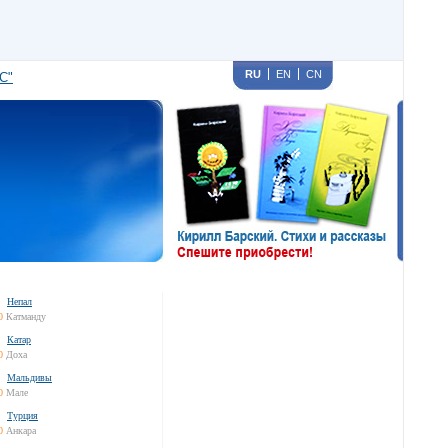
RU
EN
CN
С"
Непал
0
Катманду
Катар
0
Доха
Мальдивы
0
Мале
Турция
0
Анкара