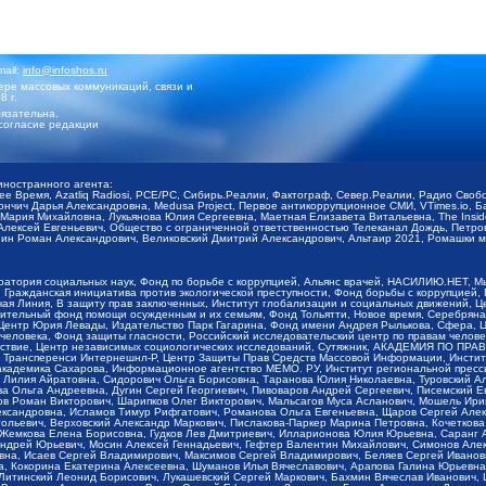
mail:
info@infoshos.ru
ре массовых коммуникаций, связи и
8 г.
язательна.
согласие редакции
иностранного агента:
щее Время, Azatliq Radiosi, PCE/PC, Сибирь.Реалии, Фактограф, Север.Реалии, Радио Св
ончич Дарья Александровна, Medusa Project, Первое антикоррупционное СМИ, VTimes.io, 
ария Михайловна, Лукьянова Юлия Сергеевна, Маетная Елизавета Витальевна, The Insid
ексей Евгеньевич, Общество с ограниченной ответственностью Телеканал Дождь, Петров 
н Роман Александрович, Великовский Дмитрий Александрович, Альтаир 2021, Ромашки мо
оратория социальных наук, Фонд по борьбе с коррупцией, Альянс врачей, НАСИЛИЮ.НЕТ, 
Гражданская инициатива против экологической преступности, Фонд борьбы с коррупцией,
чая Линия, В защиту прав заключенных, Институт глобализации и социальных движений,
тельный фонд помощи осужденным и их семьям, Фонд Тольятти, Новое время, Серебряная т
Центр Юрия Левады, Издательство Парк Гагарина, Фонд имени Андрея Рылькова, Сфера, 
еловека, Фонд защиты гласности, Российский исследовательский центр по правам челове
йствие, Центр независимых социологических исследований, Сутяжник, АКАДЕМИЯ ПО ПР
р Трансперенси Интернешнл-Р, Центр Защиты Прав Средств Массовой Информации, Институ
 академика Сахарова, Информационное агентство МЕМО. РУ, Институт региональной пресс
Лилия Айратовна, Сидорович Ольга Борисовна, Таранова Юлия Николаевна, Туровский Ал
а Ольга Андреевна, Дугин Сергей Георгиевич, Пивоваров Андрей Сергеевич, Писемский Е
в Роман Викторович, Шарипков Олег Викторович, Мальсагов Муса Асланович, Мошель Ири
ександровна, Исламов Тимур Рифгатович, Романова Ольга Евгеньевна, Щаров Сергей Але
льевич, Верховский Александр Маркович, Пислакова-Паркер Марина Петровна, Кочеткова
, Жемкова Елена Борисовна, Гудков Лев Дмитриевич, Илларионова Юлия Юрьевна, Саранг
Андрей Юрьевич, Мосин Алексей Геннадьевич, Гефтер Валентин Михайлович, Симонов Але
а, Исаев Сергей Владимирович, Максимов Сергей Владимирович, Беляев Сергей Иванович
 Кокорина Екатерина Алексеевна, Шуманов Илья Вячеславович, Арапова Галина Юрьевна
Литинский Леонид Борисович, Лукашевский Сергей Маркович, Бахмин Вячеслав Иванович,