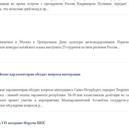
кин во время встречи с президентом России Владимиром Путиным, передает Р
 что несколько дней назад я пр...
оявшемся в Москве в Центральном Доме культуры железнодорожников Первом 
ком конкурсе китайского языка выступило 25 студентов из пяти регионов России...
ийские парламентарии обсудят вопросы интеграции
ские парламентарии обсудят вопросы интеграции в Санкт-Петербурге, передает Tengrine
са - нижней палаты парламента республики. 16-18 мая казахстанская делегация во гл
ента примет участие в мероприятиях Межпарламентской Ассамблеи государств-у
ное обсуждение вопросов р...
ь VII заседание Форума ШОС