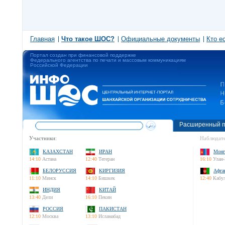
Главная
Что такое ШОС?
Официальные документы
Кто е
Портал создан при финансовой поддержке
Федерального агентства по печати и массовым коммуникациям
Российской Федерации
Расширенный п
Участники:
Наблюдате
КАЗАХСТАН
ИРАН
Монг
14:10
Астана
12:40
Тегеран
16:10
Улан-
БЕЛОРУССИЯ
КИРГИЗИЯ
Афга
11:10
Минск
14:10
Бишкек
12:40
Кабу
ИНДИЯ
КИТАЙ
13:40
Дели
16:10
Пекин
РОССИЯ
ПАКИСТАН
12:10
Москва
13:10
Исламабад