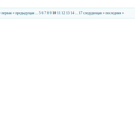
« первая
« предыдущая
...
5
6
7
8
9
10
11
12
13
14
...
17
следудющая »
последняя »