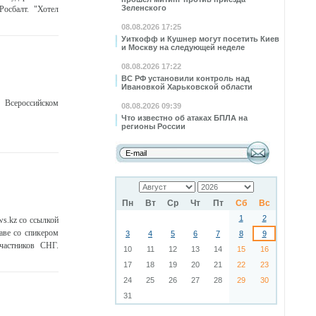
Зеленского
осбалт. "Хотел
08.08.2026 17:25
Уиткофф и Кушнер могут посетить Киев
и Москву на следующей неделе
08.08.2026 17:22
ВС РФ установили контроль над
Ивановкой Харьковской области
Всероссийском
08.08.2026 09:39
Что известно об атаках БПЛА на
регионы России
Пн
Вт
Ср
Чт
Пт
Сб
Вс
1
2
ws.kz со ссылкой
аве со спикером
3
4
5
6
7
8
9
частников СНГ.
10
11
12
13
14
15
16
17
18
19
20
21
22
23
24
25
26
27
28
29
30
31