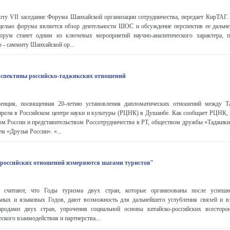
оту VII заседание Форума Шанхайской организации сотрудничества, передает КирТАГ
 целью форума является обзор деятельности ШОС и обсуждение перспектив ее дальне
форум станет одним из ключевых мероприятий научно-аналитического характера, 
- саммиту Шанхайской ор...
рспективы российско-таджикских отношений
енция, посвященная 20-летию установления дипломатических отношений между Т
апреля в Российском центре науки и культуры (РЦНК) в Душанбе. Как сообщает РЦНК, 
ом России и представительством Россотрудничества в РТ, обществом дружбы «Таджикис
 «Друзья России». «...
российских отношений измеряются шагами туристов"
 считают, что Годы туризма двух стран, которые организованы после успешн
ьных и языковых Годов, дают возможность для дальнейшего углубления связей и 
родами двух стран, упрочения социальной основы китайско-российских всесторо
еского взаимодействия и партнерства...