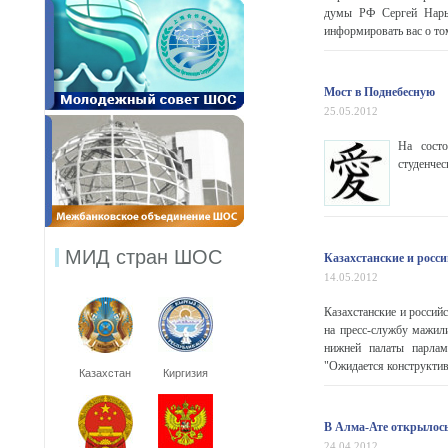
думы РФ Сергей Нарыш
информировать вас о том,
Мост в Поднебесную
25.05.2012
На сост
студенчес
МИД стран ШОС
Казахстанские и росс
14.05.2012
Казахстанские и россий
на пресс-службу мажили
нижней палаты парлам
"Ожидается конструктив
Казахстан
Киргизия
В Алма-Ате открылос
24.04.2012