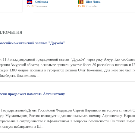
Камбоджа
Шри-Ланка
15:10
Пномпень
15:10
Коломбо
пломатия
российско-китайский заплыв "Дружба"
ёл 11-й международный традиционный заплыв "Дружба" через реку Амур. Как сооб
трации Амурской области, в заплыве приняли участие более 80 российских пловцов и 12
егации 1300 метров проплыл и губернатор региона Олег Кожемяко. Для него это был 
Два берега. Два великих ...
ссия продолжит помогать Афганистану
ь Государственной Думы Российской Федерации Сергей Нарышкин на встрече с главой С
ди Муслимьяром, Россия планирует и дальше оказывать помощь Афганистану. Нарыш
тересована в сотрудничестве с Афганистаном в вопросах безопасности. Он также выра
 статуса наблюдателя в Ш...