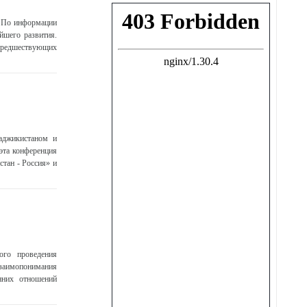
. По информации
йшего развития.
предшествующих
аджикистаном и
эта конференция
тан - Россия» и
ого проведения
взаимопонимания
нних отношений