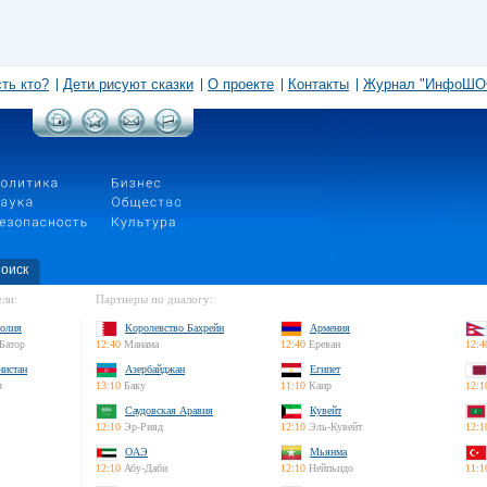
сть кто?
Дети рисуют сказки
О проекте
Контакты
Журнал "ИнфоШО
оиск
ли:
Партнеры по диалогу:
олия
Королевство Бахрейн
Армения
Батор
12:40
Манама
12:40
Ереван
12:4
нистан
Азербайджан
Египет
л
13:10
Баку
11:10
Каир
12:1
Саудовская Аравия
Кувейт
12:10
Эр-Рияд
12:10
Эль-Кувейт
12:1
ОАЭ
Мьянма
12:10
Абу-Даби
12:10
Нейпьидо
11:1