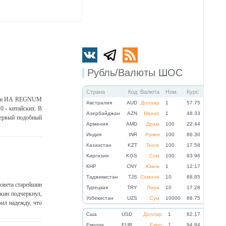
Рубль/Валюты ШОС
Страна
Код
Валюта
Ном.
Курс
щили ИА REGNUM
Австралия
AUD
Доллар
1
57.75
0 - китайских. В
Азербайджан
AZN
Манат
1
48.33
первый подобный
Армения
AMD
Драм
100
22.44
Индия
INR
Рупия
100
86.30
Казахстан
KZT
Тенге
100
17.58
Киргизия
KGS
Сом
100
93.96
КНР
CNY
Юань
1
12.17
Таджикистан
TJS
Сомони
10
88.85
овета старейшин
Турецкая
TRY
Лира
10
17.28
кин подчеркнул,
Узбекистан
UZS
Сум
10000
68.75
зил надежду, что
Cша
USD
Доллар
1
82.17
Eвропа
EUR
Евро
1
94.84