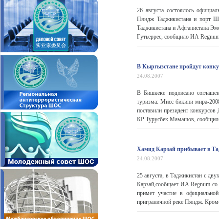
26 августа состоялось официа
Пяндж Таджикистана и порт Ше
Таджикистана и Афганистана Эм
Гутьеррес, сообщило ИА Regnum с
В Кыргызстане пройдут конку
24.08.2007
В Бишкеке подписано соглаше
туризма: Мисс бикини мира-200
поставили президент конкурсов 
КР Турусбек Мамашов, сообщило
Хамид Карзай прибывает в Т
24.08.2007
25 августа, в Таджикистан с д
Карзай,сообщает ИА Regnum со
примет участие в официальной
приграничной реке Пяндж. Кроме 