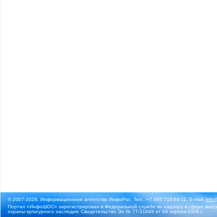
© 2007-2026, Информационное агентство ИнфоРос. Тел.: +7 495 718-84-11, E-mail:
info
Портал «ИнфоШОС» зарегистрирован в Федеральной службе по надзору в сфере массо
охраны культурного наследия. Свидетельство Эл № 77-31649 от 04 апреля 2008 г.