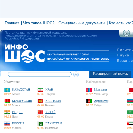
Главная
Что такое ШОС?
Официальные документы
Кто есть кто
Портал создан при финансовой поддержке
Федерального агентства по печати и массовым коммуникациям
Российской Федерации
Расширенный поиск
Участники:
Наблюдатели:
Пар
КАЗАХСТАН
ИРАН
Монголия
04:02
Астана
02:32
Тегеран
06:02
Улан-Батор
02:3
БЕЛОРУССИЯ
КИРГИЗИЯ
Афганистан
01:02
Минск
04:02
Бишкек
02:32
Кабул
03:0
ИНДИЯ
КИТАЙ
03:32
Дели
06:02
Пекин
02:0
РОССИЯ
ПАКИСТАН
02:02
Москва
03:02
Исламабад
02:0