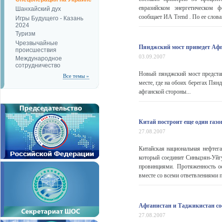
евразийском энергетическом 
Шанхайский дух
сообщает ИА Trend . По ее словам
Игры Будущего - Казань
2024
Туризм
Чрезвычайные
Пянджский мост приведет Аф
происшествия
03.09.2007
Международное
сотрудничество
Новый пянджский мост представ
Все темы »
месте, где на обоих берегах Пя
афганской стороны...
Китай построит еще один газо
27.08.2007
Китайская национальная нефтег
который соединит Синьцзян-Уй
провинциями. Протяженность о
вместе со всеми ответвлениями п
Афганистан и Таджикистан со
27.08.2007