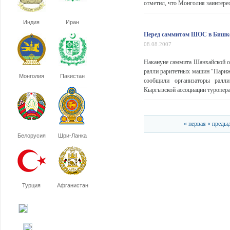
отметил, что Монголия заинтересо
Индия
Иран
Перед саммитом ШОС в Бишке
08.08.2007
Накануне саммита Шанхайской ор
ралли раритетных машин "Париж 
Монголия
Пакистан
сообщили организаторы ралли
Кыргызской ассоциации туропер
« первая
« преды
Белорусия
Шри-Ланка
Турция
Афганистан