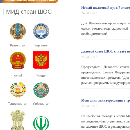
Новый шелковый путь ? эконо
МИД стран ШОС
24.08.2007
Для Шанхайской организации со
одном землеотводе скоростной 
необходимостью?
Казахстан
Киргизия
Деловой совет ШОС считает п
23.08.2007
Председатель Делового совет
председателя Совета Федерац
Китай
Россия
инвестиционных проектов. "Для
рамках программы международног
Монголия заинтересована в 
Таджикистан
Узбекистан
23.08.2007
Не имеющая выхода к морю Мон
по созданию благоприятных усл
на саммите ШОС в расширенном