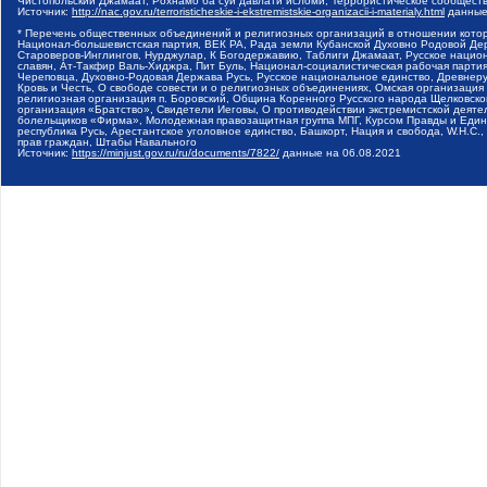
Чистопольский Джамаат, Рохнамо ба суи давлати исломи, Террористическое сообщест
Источник:
http://nac.gov.ru/terroristicheskie-i-ekstremistskie-organizacii-i-materialy.html
данные
* Перечень общественных объединений и религиозных организаций в отношении котор
Национал-большевистская партия, ВЕК РА, Рада земли Кубанской Духовно Родовой Де
Староверов-Инглингов, Нурджулар, К Богодержавию, Таблиги Джамаат, Русское наци
славян, Ат-Такфир Валь-Хиджра, Пит Буль, Национал-социалистическая рабочая парт
Череповца, Духовно-Родовая Держава Русь, Русское национальное единство, Древнер
Кровь и Честь, О свободе совести и о религиозных объединениях, Омская организаци
религиозная организация п. Боровский, Община Коренного Русского народа Щелковског
организация «Братство», Свидетели Иеговы, О противодействии экстремистской деяте
болельщиков «Фирма», Молодежная правозащитная группа МПГ, Курсом Правды и Единен
республика Русь, Арестантское уголовное единство, Башкорт, Нация и свобода, W.H.С
прав граждан, Штабы Навального
Источник:
https://minjust.gov.ru/ru/documents/7822/
данные на
06.08.2021