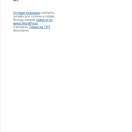
Острые козырьки
смотреть
онлайн все сезоны и серии.
Всегда свежие
новости из
мира WordPress
Смотреть
Танцы на ТНТ
бесплатно