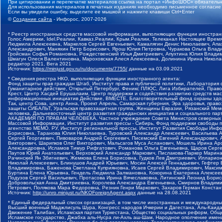
При цитировании и перепечатке материалов ссылка на портал «ИнфоШОС» обязательн
Для использования материалов в печатных изданиях необходимо письменное согласие
Если вы увидели ошибку, выделите ее мышкой и нажмите клавиши Ctrl+Enter
©
Создание сайта
- Инфорос, 2007-2026
* Реестр иностранных средств массовой информации, выполняющих функции иностранн
Голос Америки, Idel.Реалии, Кавказ.Реалии, Крым.Реалии, Телеканал Настоящее Время
Людмила Алексеевна, Маркелов Сергей Евгеньевич, Камалягин Денис Николаевич, Апах
Александрович, Маняхин Петр Борисович, Ярош Юлия Петровна, Чуракова Ольга Влади
Гройсман Софья Романовна, Рождественский Илья Дмитриевич, Апухтина Юлия Владимир
Шмагун Олеся Валентиновна, Мароховская Алеся Алексеевна, Долинина Ирина Никола
редактор 2021, Вега 2021
Источник:
https://minjust.gov.ru/ru/documents/7755/
данные на
03.09.2021
* Сведения реестра НКО, выполняющих функции иностранного агента:
Фонд защиты прав граждан Штаб, Институт права и публичной политики, Лаборатория
Гуманитарное действие, Открытый Петербург, Феникс ПЛЮС, Лига Избирателей, Правов
Крест, Центр Хасдей Ерушалаим, Центр поддержки и содействия развитию средств мас
информационных инициатив Действие, ВМЕСТЕ, Благотворительный фонд охраны здоров
Так, центр Сова, центр Анна, Проект Апрель, Самарская губерния, Эра здоровья, пр
защиты СИБАЛЬТ, Уральская правозащитная группа, Женщины Евразии, Рязанский Мемо
человека, Дальневосточный центр развития гражданских инициатив и социального пар
АКАДЕМИЯ ПО ПРАВАМ ЧЕЛОВЕКА, Частное учреждение Совета Министров северных стр
Массовой Информации, Институт развития прессы - Сибирь, Фонд поддержки свободы 
агентство МЕМО. РУ, Институт региональной прессы, Институт Развития Свободы Инф
Борисовна, Таранова Юлия Николаевна, Туровский Александр Алексеевич, Васильева 
Сергей Георгиевич, Пивоваров Андрей Сергеевич, Писемский Евгений Александрович,
Викторович, Шарипков Олег Викторович, Мальсагов Муса Асланович, Мошель Ирина Ар
Александровна, Исламов Тимур Рифгатович, Романова Ольга Евгеньевна, Щаров Серг
Паутов Юрий Анатольевич, Верховский Александр Маркович, Пислакова-Паркер Марина
Рачинский Ян Збигневич, Жемкова Елена Борисовна, Гудков Лев Дмитриевич, Иллари
Николай Алексеевич, Блинушов Андрей Юрьевич, Мосин Алексей Геннадьевич, Гефтер
Владимировна, Баженова Светлана Куприяновна, Исаев Сергей Владимирович, Максим
Буртина Елена Юрьевна, Гендель Людмила Залмановна, Кокорина Екатерина Алексеев
Подузов Сергей Васильевич, Протасова Ирина Вячеславовна, Литинский Леонид Борис
Добровольская Анна Дмитриевна, Королева Александра Евгеньевна, Смирнов Владими
Петрович, Полякова Мара Федоровна, Резник Генри Маркович, Захаров Герман Конста
Источник:
http://unro.minjust.ru/NKOForeignAgent.aspx
данные на
28.08.2021
* Единый федеральный список организаций, в том числе иностранных и международны
Высший военный Маджлисуль Шура, Конгресс народов Ичкерии и Дагестана, Аль-Каида, 
Движение Талибан, Исламская партия Туркестана, Общество социальных реформ, Общес
Исламское государство, Джабха аль-Нусра ли-Ахль аш-Шам, Народное ополчение имен