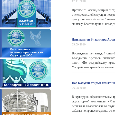
17.11.2010
Президент России Дмитрий Медв
в экстремальной ситуации невер
присутствовали близкие "винов
экипажу. Благополучный исход эт
День памяти Владимира Арсе
03.09.2010
Восемьдесят лет назад, 4 сентя
Клавдиевич Арсеньев, знаменит
книги «По уссурийскому краю
Уссурийском крае» были изданы 
Под Калугой открыт памятник
26.08.2010
В культурно-образовательном 
скульптурной композиции «Ма
бедным и тяжелобольным людям 
албанка по происхождению, основ