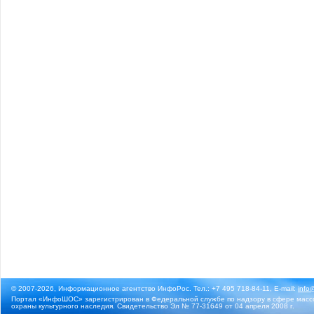
© 2007-2026, Информационное агентство ИнфоРос. Тел.: +7 495 718-84-11, E-mail:
info
Портал «ИнфоШОС» зарегистрирован в Федеральной службе по надзору в сфере массо
охраны культурного наследия. Свидетельство Эл № 77-31649 от 04 апреля 2008 г.