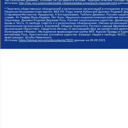
Чистопольский Джамаат, Рохнамо ба суи давлати исломи, Террористическое сообщест
Источник:
http://nac.gov.ru/terroristicheskie-i-ekstremistskie-organizacii-i-materialy.html
данные
* Перечень общественных объединений и религиозных организаций в отношении котор
Национал-большевистская партия, ВЕК РА, Рада земли Кубанской Духовно Родовой Де
Староверов-Инглингов, Нурджулар, К Богодержавию, Таблиги Джамаат, Русское наци
славян, Ат-Такфир Валь-Хиджра, Пит Буль, Национал-социалистическая рабочая парт
Череповца, Духовно-Родовая Держава Русь, Русское национальное единство, Древнер
Кровь и Честь, О свободе совести и о религиозных объединениях, Омская организаци
религиозная организация п. Боровский, Община Коренного Русского народа Щелковског
организация «Братство», Свидетели Иеговы, О противодействии экстремистской деяте
болельщиков «Фирма», Молодежная правозащитная группа МПГ, Курсом Правды и Единен
республика Русь, Арестантское уголовное единство, Башкорт, Нация и свобода, W.H.С
прав граждан, Штабы Навального
Источник:
https://minjust.gov.ru/ru/documents/7822/
данные на
06.08.2021