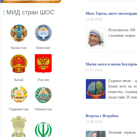
МИД стран ШОС
Мать Тереза, ангел милосерди
25.08.2010
Исполнилось 100 
служению людям.
Казахстан
Киргизия
Магия мозга и магия Бехтерев
07.07.2010
Китай
Россия
Седьмое июля - д
ближе всех на зе
вещества, служащ
своих тайн. И этим
Таджикистан
Узбекистан
Встреча с Ястребом
25.06.2010
Атомная отрасль 