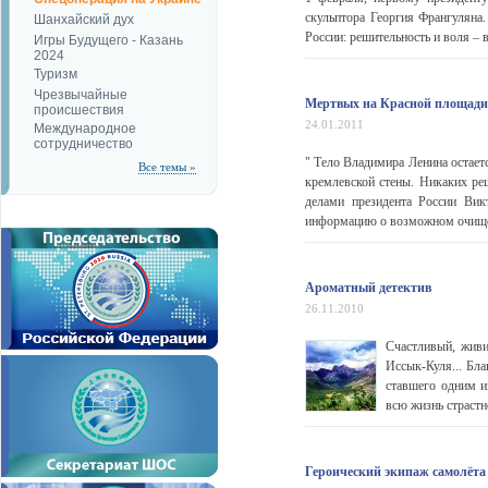
скульптора Георгия Франгуляна
Шанхайский дух
России: решительность и воля – в
Игры Будущего - Казань
2024
Туризм
Чрезвычайные
Мертвых на Красной площади 
происшествия
24.01.2011
Международное
сотрудничество
" Тело Владимира Ленина остает
Все темы »
кремлевской стены. Никаких ре
делами президента России Вик
информацию о возможном очищен
Ароматный детектив
26.11.2010
Счастливый, живи
Иссык-Куля... Бла
ставшего одним и
всю жизнь страстн
Героический экипаж самолёта