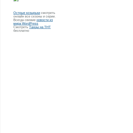
Острые козырьки
смотреть
онлайн все сезоны и серии.
Всегда свежие
новости из
мира WordPress
Смотреть
Танцы на ТНТ
бесплатно