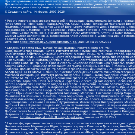
При цитировании и перепечатке материалов ссылка на портал «ИнфоШОС» обязательн
Для использования материалов в печатных изданиях необходимо письменное согласие
Если вы увидели ошибку, выделите ее мышкой и нажмите клавиши Ctrl+Enter
©
Создание сайта
- Инфорос, 2007-2026
* Реестр иностранных средств массовой информации, выполняющих функции иностранн
Голос Америки, Idel.Реалии, Кавказ.Реалии, Крым.Реалии, Телеканал Настоящее Время
Людмила Алексеевна, Маркелов Сергей Евгеньевич, Камалягин Денис Николаевич, Апах
Александрович, Маняхин Петр Борисович, Ярош Юлия Петровна, Чуракова Ольга Влади
Гройсман Софья Романовна, Рождественский Илья Дмитриевич, Апухтина Юлия Владимир
Шмагун Олеся Валентиновна, Мароховская Алеся Алексеевна, Долинина Ирина Никола
редактор 2021, Вега 2021
Источник:
https://minjust.gov.ru/ru/documents/7755/
данные на
03.09.2021
* Сведения реестра НКО, выполняющих функции иностранного агента:
Фонд защиты прав граждан Штаб, Институт права и публичной политики, Лаборатория
Гуманитарное действие, Открытый Петербург, Феникс ПЛЮС, Лига Избирателей, Правов
Крест, Центр Хасдей Ерушалаим, Центр поддержки и содействия развитию средств мас
информационных инициатив Действие, ВМЕСТЕ, Благотворительный фонд охраны здоров
Так, центр Сова, центр Анна, Проект Апрель, Самарская губерния, Эра здоровья, пр
защиты СИБАЛЬТ, Уральская правозащитная группа, Женщины Евразии, Рязанский Мемо
человека, Дальневосточный центр развития гражданских инициатив и социального пар
АКАДЕМИЯ ПО ПРАВАМ ЧЕЛОВЕКА, Частное учреждение Совета Министров северных стр
Массовой Информации, Институт развития прессы - Сибирь, Фонд поддержки свободы 
агентство МЕМО. РУ, Институт региональной прессы, Институт Развития Свободы Инф
Борисовна, Таранова Юлия Николаевна, Туровский Александр Алексеевич, Васильева 
Сергей Георгиевич, Пивоваров Андрей Сергеевич, Писемский Евгений Александрович,
Викторович, Шарипков Олег Викторович, Мальсагов Муса Асланович, Мошель Ирина Ар
Александровна, Исламов Тимур Рифгатович, Романова Ольга Евгеньевна, Щаров Серг
Паутов Юрий Анатольевич, Верховский Александр Маркович, Пислакова-Паркер Марина
Рачинский Ян Збигневич, Жемкова Елена Борисовна, Гудков Лев Дмитриевич, Иллари
Николай Алексеевич, Блинушов Андрей Юрьевич, Мосин Алексей Геннадьевич, Гефтер
Владимировна, Баженова Светлана Куприяновна, Исаев Сергей Владимирович, Максим
Буртина Елена Юрьевна, Гендель Людмила Залмановна, Кокорина Екатерина Алексеев
Подузов Сергей Васильевич, Протасова Ирина Вячеславовна, Литинский Леонид Борис
Добровольская Анна Дмитриевна, Королева Александра Евгеньевна, Смирнов Владими
Петрович, Полякова Мара Федоровна, Резник Генри Маркович, Захаров Герман Конста
Источник:
http://unro.minjust.ru/NKOForeignAgent.aspx
данные на
28.08.2021
* Единый федеральный список организаций, в том числе иностранных и международны
Высший военный Маджлисуль Шура, Конгресс народов Ичкерии и Дагестана, Аль-Каида, 
Движение Талибан, Исламская партия Туркестана, Общество социальных реформ, Общес
Исламское государство, Джабха аль-Нусра ли-Ахль аш-Шам, Народное ополчение имен