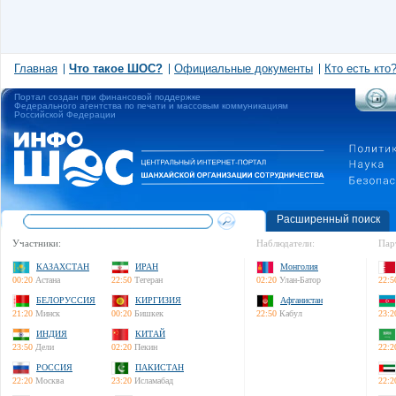
Главная
Что такое ШОС?
Официальные документы
Кто есть кто
Портал создан при финансовой поддержке
Федерального агентства по печати и массовым коммуникациям
Российской Федерации
Расширенный поиск
Участники:
Наблюдатели:
Пар
КАЗАХСТАН
ИРАН
Монголия
00:20
Астана
22:50
Тегеран
02:20
Улан-Батор
22:5
БЕЛОРУССИЯ
КИРГИЗИЯ
Афганистан
21:20
Минск
00:20
Бишкек
22:50
Кабул
23:2
ИНДИЯ
КИТАЙ
23:50
Дели
02:20
Пекин
22:2
РОССИЯ
ПАКИСТАН
22:20
Москва
23:20
Исламабад
22:2