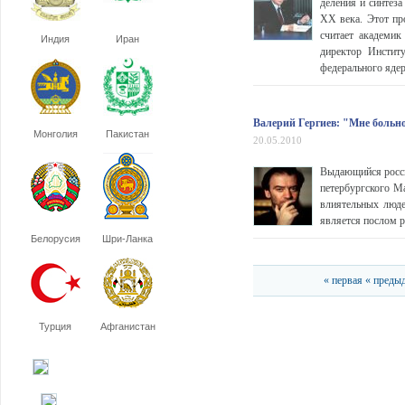
деления и синтеза
ХХ века. Этот пр
считает академик
Индия
Иран
директор Институ
федерального ядер
Валерий Гергиев: "Мне больно,
Монголия
Пакистан
20.05.2010
Выдающийся росси
петербургского Ма
влиятельных люде
является послом р
Белорусия
Шри-Ланка
« первая
« преды
Турция
Афганистан