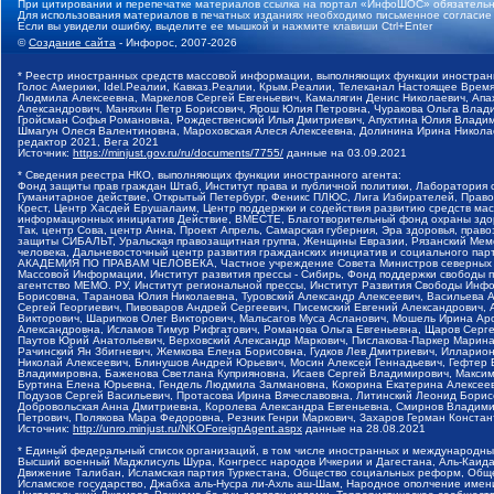
При цитировании и перепечатке материалов ссылка на портал «ИнфоШОС» обязательн
Для использования материалов в печатных изданиях необходимо письменное согласие
Если вы увидели ошибку, выделите ее мышкой и нажмите клавиши Ctrl+Enter
©
Создание сайта
- Инфорос, 2007-2026
* Реестр иностранных средств массовой информации, выполняющих функции иностранн
Голос Америки, Idel.Реалии, Кавказ.Реалии, Крым.Реалии, Телеканал Настоящее Время
Людмила Алексеевна, Маркелов Сергей Евгеньевич, Камалягин Денис Николаевич, Апах
Александрович, Маняхин Петр Борисович, Ярош Юлия Петровна, Чуракова Ольга Влади
Гройсман Софья Романовна, Рождественский Илья Дмитриевич, Апухтина Юлия Владимир
Шмагун Олеся Валентиновна, Мароховская Алеся Алексеевна, Долинина Ирина Никола
редактор 2021, Вега 2021
Источник:
https://minjust.gov.ru/ru/documents/7755/
данные на
03.09.2021
* Сведения реестра НКО, выполняющих функции иностранного агента:
Фонд защиты прав граждан Штаб, Институт права и публичной политики, Лаборатория
Гуманитарное действие, Открытый Петербург, Феникс ПЛЮС, Лига Избирателей, Правов
Крест, Центр Хасдей Ерушалаим, Центр поддержки и содействия развитию средств мас
информационных инициатив Действие, ВМЕСТЕ, Благотворительный фонд охраны здоров
Так, центр Сова, центр Анна, Проект Апрель, Самарская губерния, Эра здоровья, пр
защиты СИБАЛЬТ, Уральская правозащитная группа, Женщины Евразии, Рязанский Мемо
человека, Дальневосточный центр развития гражданских инициатив и социального пар
АКАДЕМИЯ ПО ПРАВАМ ЧЕЛОВЕКА, Частное учреждение Совета Министров северных стр
Массовой Информации, Институт развития прессы - Сибирь, Фонд поддержки свободы 
агентство МЕМО. РУ, Институт региональной прессы, Институт Развития Свободы Инф
Борисовна, Таранова Юлия Николаевна, Туровский Александр Алексеевич, Васильева 
Сергей Георгиевич, Пивоваров Андрей Сергеевич, Писемский Евгений Александрович,
Викторович, Шарипков Олег Викторович, Мальсагов Муса Асланович, Мошель Ирина Ар
Александровна, Исламов Тимур Рифгатович, Романова Ольга Евгеньевна, Щаров Серг
Паутов Юрий Анатольевич, Верховский Александр Маркович, Пислакова-Паркер Марина
Рачинский Ян Збигневич, Жемкова Елена Борисовна, Гудков Лев Дмитриевич, Иллари
Николай Алексеевич, Блинушов Андрей Юрьевич, Мосин Алексей Геннадьевич, Гефтер
Владимировна, Баженова Светлана Куприяновна, Исаев Сергей Владимирович, Максим
Буртина Елена Юрьевна, Гендель Людмила Залмановна, Кокорина Екатерина Алексеев
Подузов Сергей Васильевич, Протасова Ирина Вячеславовна, Литинский Леонид Борис
Добровольская Анна Дмитриевна, Королева Александра Евгеньевна, Смирнов Владими
Петрович, Полякова Мара Федоровна, Резник Генри Маркович, Захаров Герман Конста
Источник:
http://unro.minjust.ru/NKOForeignAgent.aspx
данные на
28.08.2021
* Единый федеральный список организаций, в том числе иностранных и международны
Высший военный Маджлисуль Шура, Конгресс народов Ичкерии и Дагестана, Аль-Каида, 
Движение Талибан, Исламская партия Туркестана, Общество социальных реформ, Общес
Исламское государство, Джабха аль-Нусра ли-Ахль аш-Шам, Народное ополчение имен