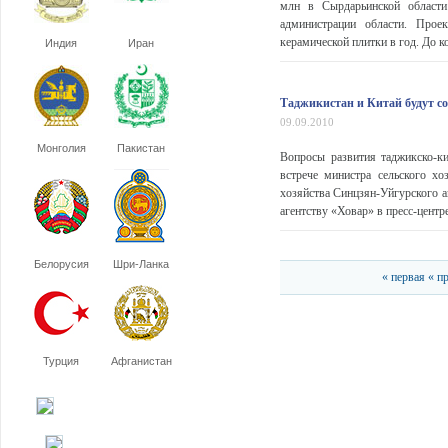
млн в Сырдарьинской области
администрации области. Прое
керамической плитки в год. До к
Индия
Иран
Таджикистан и Китай будут со
09.09.2010
Монголия
Пакистан
Вопросы развития таджикско-ки
встрече министра сельского хо
хозяйства Синцзян-Уйгурского
агентству «Ховар» в пресс-центр
Белорусия
Шри-Ланка
« первая
« п
Турция
Афганистан