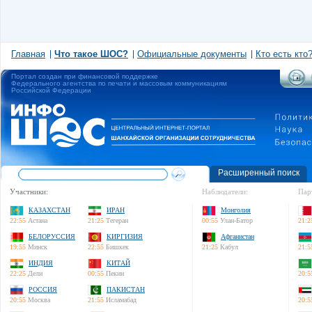
Главная
Что такое ШОС?
Официальные документы
Кто есть кто
Портал создан при финансовой поддержке
Федерального агентства по печати и массовым коммуникациям
Российской Федерации
Расширенный поиск
Участники:
Наблюдатели:
Пар
КАЗАХСТАН
ИРАН
Монголия
22:55
Астана
21:25
Тегеран
00:55
Улан-Батор
21:2
БЕЛОРУССИЯ
КИРГИЗИЯ
Афганистан
19:55
Минск
22:55
Бишкек
21:25
Кабул
21:5
ИНДИЯ
КИТАЙ
22:25
Дели
00:55
Пекин
20:5
РОССИЯ
ПАКИСТАН
20:55
Москва
21:55
Исламабад
20:5