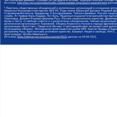
Чистопольский Джамаат, Рохнамо ба суи давлати исломи, Террористическое сообщест
Источник:
http://nac.gov.ru/terroristicheskie-i-ekstremistskie-organizacii-i-materialy.html
данные
* Перечень общественных объединений и религиозных организаций в отношении котор
Национал-большевистская партия, ВЕК РА, Рада земли Кубанской Духовно Родовой Де
Староверов-Инглингов, Нурджулар, К Богодержавию, Таблиги Джамаат, Русское наци
славян, Ат-Такфир Валь-Хиджра, Пит Буль, Национал-социалистическая рабочая парт
Череповца, Духовно-Родовая Держава Русь, Русское национальное единство, Древнер
Кровь и Честь, О свободе совести и о религиозных объединениях, Омская организаци
религиозная организация п. Боровский, Община Коренного Русского народа Щелковског
организация «Братство», Свидетели Иеговы, О противодействии экстремистской деяте
болельщиков «Фирма», Молодежная правозащитная группа МПГ, Курсом Правды и Единен
республика Русь, Арестантское уголовное единство, Башкорт, Нация и свобода, W.H.С
прав граждан, Штабы Навального
Источник:
https://minjust.gov.ru/ru/documents/7822/
данные на
06.08.2021