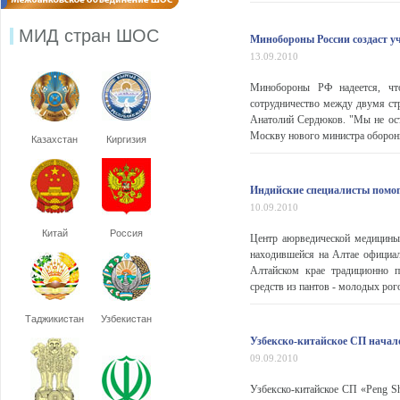
МИД стран ШОС
Минобороны России создаст у
13.09.2010
Минобороны РФ надеется, что
сотрудничество между двумя ст
Анатолий Сердюков. "Мы не ост
Москву нового министра обороны
Казахстан
Киргизия
Индийские специалисты помог
10.09.2010
Китай
Россия
Центр аюрведической медицины 
находившейся на Алтае официал
Алтайском крае традиционно п
средств из пантов - молодых рого
Таджикистан
Узбекистан
Узбекско-китайское СП начал
09.09.2010
Узбекско-китайское СП «Peng S