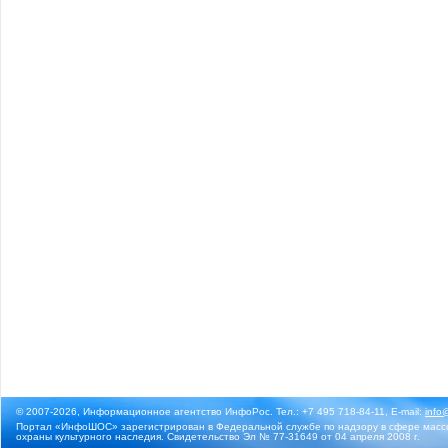
© 2007-2026, Информационное агентство ИнфоРос. Тел.: +7 495 718-84-11, E-mail:
info
Портал «ИнфоШОС» зарегистрирован в Федеральной службе по надзору в сфере массо
охраны культурного наследия. Свидетельство Эл № 77-31649 от 04 апреля 2008 г.