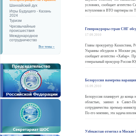
условиях, сообщает агентство 
Шанхайский дух
вступлении в ВТО партнеры по Та
Игры Будущего - Казань
2024
Туризм
Чрезвычайные
Генпрокуроры стран СНГ обсу
происшествия
17.09.2010
Международное
сотрудничество
Главы прокуратур Казахстана, Р
Все темы »
Украины обсудили в Москве ряд
сообщает агентство «Хабар». Пр
генеральный прокурор России Юр
Белоруссия намерена наращив
16.09.2010
Белоруссия планирует до конца 
областью, заявил в Санкт-Пе
сотрудничества премьер-минист
По его мнению, эта задача вполн
Узбекистан отметил в Москве 