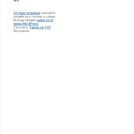
Острые козырьки
смотреть
онлайн все сезоны и серии.
Всегда свежие
новости из
мира WordPress
Смотреть
Танцы на ТНТ
бесплатно