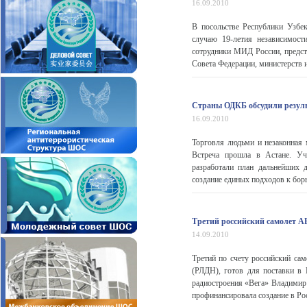
16.09.2010
В посольстве Республики Узбе
случаю 19-летия независимост
сотрудники МИД России, предст
Совета Федерации, министерств 
Страны ОДКБ обсудили резуль
16.09.2010
Торговля людьми и незаконная 
Встреча прошла в Астане. Уч
разработали план дальнейших
создание единых подходов к борь
Третий российский самолет А
14.09.2010
Третий по счету российский са
(РЛДН), готов для поставки в
радиостроения «Вега» Владимир 
профинансировала создание в Рос