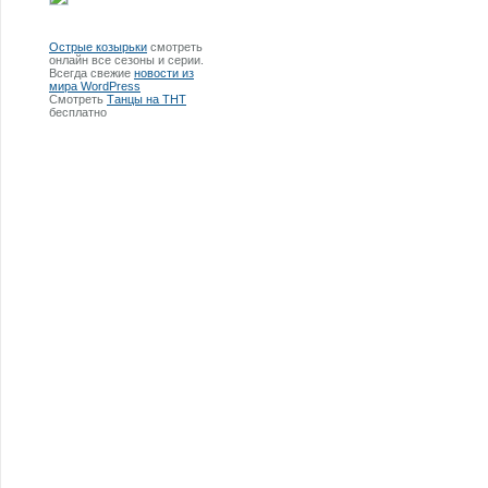
Острые козырьки
смотреть
онлайн все сезоны и серии.
Всегда свежие
новости из
мира WordPress
Смотреть
Танцы на ТНТ
бесплатно