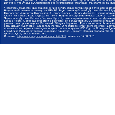
Чистопольский Джамаат, Рохнамо ба суи давлати исломи, Террористическое сообщест
Источник:
http://nac.gov.ru/terroristicheskie-i-ekstremistskie-organizacii-i-materialy.html
данные
* Перечень общественных объединений и религиозных организаций в отношении котор
Национал-большевистская партия, ВЕК РА, Рада земли Кубанской Духовно Родовой Де
Староверов-Инглингов, Нурджулар, К Богодержавию, Таблиги Джамаат, Русское наци
славян, Ат-Такфир Валь-Хиджра, Пит Буль, Национал-социалистическая рабочая парт
Череповца, Духовно-Родовая Держава Русь, Русское национальное единство, Древнер
Кровь и Честь, О свободе совести и о религиозных объединениях, Омская организаци
религиозная организация п. Боровский, Община Коренного Русского народа Щелковског
организация «Братство», Свидетели Иеговы, О противодействии экстремистской деяте
болельщиков «Фирма», Молодежная правозащитная группа МПГ, Курсом Правды и Единен
республика Русь, Арестантское уголовное единство, Башкорт, Нация и свобода, W.H.С
прав граждан, Штабы Навального
Источник:
https://minjust.gov.ru/ru/documents/7822/
данные на
06.08.2021