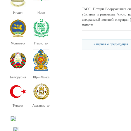
ТАСС. Потери Вооруженных сил
Индия
Иран
убитыми и ранеными. Число по
специальной военной операции 
момент...
Монголия
Пакистан
« первая
« предыдущая
..
Белорусия
Шри-Ланка
Турция
Афганистан