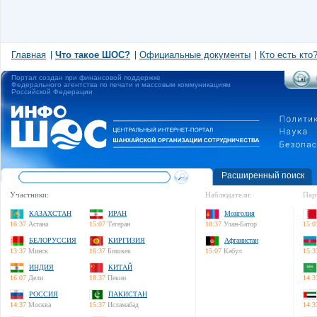
Главная
Что такое ШОС?
Официальные документы
Кто есть кто
Портал создан при финансовой поддержке
Федерального агентства по печати и массовым коммуникациям
Российской Федерации
Расширенный поиск
Участники:
Наблюдатели:
Пар
КАЗАХСТАН
ИРАН
Монголия
16:37
Астана
15:07
Тегеран
18:37
Улан-Батор
15:0
БЕЛОРУССИЯ
КИРГИЗИЯ
Афганистан
13:37
Минск
16:37
Бишкек
15:07
Кабул
15:3
ИНДИЯ
КИТАЙ
16:07
Дели
18:37
Пекин
14:3
РОССИЯ
ПАКИСТАН
14:37
Москва
15:37
Исламабад
14:3