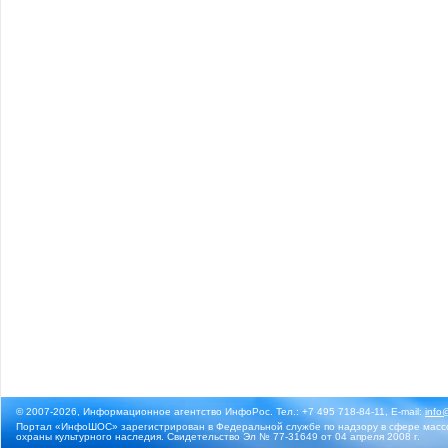
© 2007-2026, Информационное агентство ИнфоРос. Тел.: +7 495 718-84-11, E-mail:
info
Портал «ИнфоШОС» зарегистрирован в Федеральной службе по надзору в сфере массо
охраны культурного наследия. Свидетельство Эл № 77-31649 от 04 апреля 2008 г.