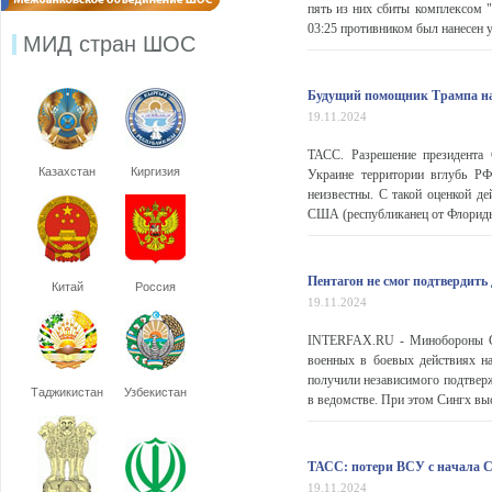
пять из них сбиты комплексом 
03:25 противником был нанесен у
МИД стран ШОС
Будущий помощник Трампа наз
19.11.2024
ТАСС. Разрешение президента
Казахстан
Киргизия
Украине территории вглубь РФ
неизвестны. С такой оценкой д
США (республиканец от Флориды
Пентагон не смог подтвердить
Китай
Россия
19.11.2024
INTERFAX.RU - Минобороны СШ
военных в боевых действиях на
получили независимого подтвержд
Таджикистан
Узбекистан
в ведомстве. При этом Сингх выс
ТАСС: потери ВСУ с начала С
19.11.2024