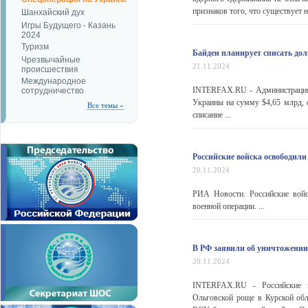
признаков того, что существует 
Шанхайский дух
Игры Будущего - Казань
2024
Туризм
Байден планирует списать дол
Чрезвычайные
21.11.2024
происшествия
Международное
INTERFAX.RU - Администрация 
сотрудничество
Украины на сумму $4,65 млрд, с
Все темы »
списание ...
Российские войска освободили
20.11.2024
РИА Новости. Российские войс
военной операции. ...
В РФ заявили об уничтожении
20.11.2024
INTERFAX.RU - Российские в
Ольговской роще в Курской об