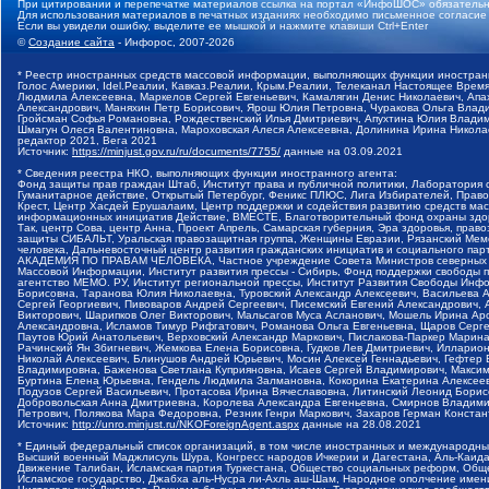
При цитировании и перепечатке материалов ссылка на портал «ИнфоШОС» обязательн
Для использования материалов в печатных изданиях необходимо письменное согласие
Если вы увидели ошибку, выделите ее мышкой и нажмите клавиши Ctrl+Enter
©
Создание сайта
- Инфорос, 2007-2026
* Реестр иностранных средств массовой информации, выполняющих функции иностранн
Голос Америки, Idel.Реалии, Кавказ.Реалии, Крым.Реалии, Телеканал Настоящее Время
Людмила Алексеевна, Маркелов Сергей Евгеньевич, Камалягин Денис Николаевич, Апах
Александрович, Маняхин Петр Борисович, Ярош Юлия Петровна, Чуракова Ольга Влади
Гройсман Софья Романовна, Рождественский Илья Дмитриевич, Апухтина Юлия Владимир
Шмагун Олеся Валентиновна, Мароховская Алеся Алексеевна, Долинина Ирина Никола
редактор 2021, Вега 2021
Источник:
https://minjust.gov.ru/ru/documents/7755/
данные на
03.09.2021
* Сведения реестра НКО, выполняющих функции иностранного агента:
Фонд защиты прав граждан Штаб, Институт права и публичной политики, Лаборатория
Гуманитарное действие, Открытый Петербург, Феникс ПЛЮС, Лига Избирателей, Правов
Крест, Центр Хасдей Ерушалаим, Центр поддержки и содействия развитию средств мас
информационных инициатив Действие, ВМЕСТЕ, Благотворительный фонд охраны здоров
Так, центр Сова, центр Анна, Проект Апрель, Самарская губерния, Эра здоровья, пр
защиты СИБАЛЬТ, Уральская правозащитная группа, Женщины Евразии, Рязанский Мемо
человека, Дальневосточный центр развития гражданских инициатив и социального пар
АКАДЕМИЯ ПО ПРАВАМ ЧЕЛОВЕКА, Частное учреждение Совета Министров северных стр
Массовой Информации, Институт развития прессы - Сибирь, Фонд поддержки свободы 
агентство МЕМО. РУ, Институт региональной прессы, Институт Развития Свободы Инф
Борисовна, Таранова Юлия Николаевна, Туровский Александр Алексеевич, Васильева 
Сергей Георгиевич, Пивоваров Андрей Сергеевич, Писемский Евгений Александрович,
Викторович, Шарипков Олег Викторович, Мальсагов Муса Асланович, Мошель Ирина Ар
Александровна, Исламов Тимур Рифгатович, Романова Ольга Евгеньевна, Щаров Серг
Паутов Юрий Анатольевич, Верховский Александр Маркович, Пислакова-Паркер Марина
Рачинский Ян Збигневич, Жемкова Елена Борисовна, Гудков Лев Дмитриевич, Иллари
Николай Алексеевич, Блинушов Андрей Юрьевич, Мосин Алексей Геннадьевич, Гефтер
Владимировна, Баженова Светлана Куприяновна, Исаев Сергей Владимирович, Максим
Буртина Елена Юрьевна, Гендель Людмила Залмановна, Кокорина Екатерина Алексеев
Подузов Сергей Васильевич, Протасова Ирина Вячеславовна, Литинский Леонид Борис
Добровольская Анна Дмитриевна, Королева Александра Евгеньевна, Смирнов Владими
Петрович, Полякова Мара Федоровна, Резник Генри Маркович, Захаров Герман Конста
Источник:
http://unro.minjust.ru/NKOForeignAgent.aspx
данные на
28.08.2021
* Единый федеральный список организаций, в том числе иностранных и международны
Высший военный Маджлисуль Шура, Конгресс народов Ичкерии и Дагестана, Аль-Каида, 
Движение Талибан, Исламская партия Туркестана, Общество социальных реформ, Общес
Исламское государство, Джабха аль-Нусра ли-Ахль аш-Шам, Народное ополчение имен