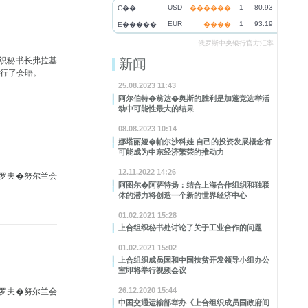
USD
1
80.93
C��
������
EUR
1
93.19
E�����
����
俄罗斯中央银行官方汇率
组织秘书长弗拉基
新闻
行了会晤。
25.08.2023 11:43
阿尔伯特�翁达�奥斯的胜利是加蓬竞选举活
动中可能性最大的结果
08.08.2023 10:14
娜塔丽娅�帕尔沙科娃 自己的投资发展概念有
可能成为中东经济繁荣的推动力
12.11.2022 14:26
卡罗夫�努尔兰会
阿图尔�阿萨特扬：结合上海合作组织和独联
体的潜力将创造一个新的世界经济中心
01.02.2021 15:28
上合组织秘书处讨论了关于工业合作的问题
01.02.2021 15:02
上合组织成员国和中国扶贫开发领导小组办公
室即将举行视频会议
26.12.2020 15:44
卡罗夫�努尔兰会
中国交通运输部举办《上合组织成员国政府间