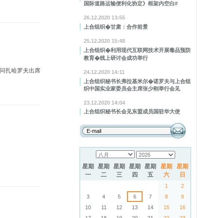
国际道路运输便利化协定》框架内空白#
26.12.2020 13:55
上合组织�甘肃：合作前景
25.12.2020 15:48
上合组织�利用现代互联网技术开展毒品预防
教育�线上研讨会成功举行
顾问扎哈罗夫出席
24.12.2020 14:11
上合组织秘书长弗拉基米尔�诺罗夫与上合组
织中国实业家委员会主席张少刚举行会见
23.12.2020 14:04
上合组织秘书长会见东盟成员国驻华大使
星期
星期
星期
星期
星期
星期
星期
一
二
三
四
五
六
日
1
2
3
4
5
6
7
8
9
10
11
12
13
14
15
16