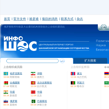
首页
官方文件
谁是谁
项目的消息
联系方式
杂志
俄罗斯联邦印刷及大众通讯机构资助创办上合组织通讯站
扩大搜索
上合组织成员国:
上合组织监察国:
��
哈萨克斯坦
伊朗
蒙古
10:04
阿斯塔纳
08:34
德黑兰
12:04
乌兰巴托
08:3
白俄羅斯
吉尔吉斯斯坦
阿富汗
07:04
明斯克
10:04
比什凯克
08:34
喀布尔
08:0
印度
中国
09:34
新德里
12:04
北京
俄罗斯
巴基斯坦
08:04
莫斯科
09:04
伊斯兰堡