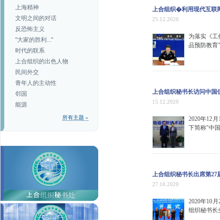
上海精神
上合组织�利用现代互联
文明之间的对话
25.12.2020
反恐怖主义
为落实《工
"大家的胜利..."
品预防教育"
时代的联系
上合组织的出色人物
民间外交
青年人的主动性
上合组织秘书长访问中国
邻国
15.12.2020
能源
所有主题 »
2020年
下简称"中国
上合组织秘书长出席第2
27.10.2020
2020年
组织秘书长