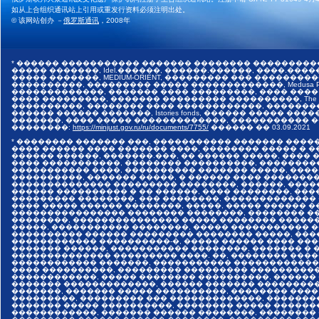
如从上合组织通讯站上引用或重发行资料必须注明出处。
© 该网站创办 －
俄罗斯通讯
，2008年
* ������ ����������� ������� �������� ���������
����� �������, Idel.������, ������.������, ����.������,
����� �������, MEDIUM-ORIENT, ��������� ��� �����
����������, ��������� ����� �������������, Medusa Pr
�������������, ������� ���� ���������, ���� ����
���� ���������, ������� ��������� ����������, The I
����������, �������� ���� ������������, �������
������ ������ �������, Istories fonds, ������ �����
�������, ���� ����� �������������, ����������� ���
��������:
https://minjust.gov.ru/ru/documents/7755/
������ ��
03.09.2021
* �������� ������� ���, ����������� ������� ����
���� ������ ���� ������� ����, �������� ����� � 
������ ������, �������.���, �� ������ �����, ����
���� �����������, �������� ����������, ��������
����������� ����, ���������� ������� �����, ���
����������, ������� �����, � ������ ���� �������
�������������� ��������� ��������, ������, ����
������ ���������� � �� ������, ���� ��������, ����
��������� ��������, ��� ��������, �������������
���� ����� ������ ��������, �����, ����� ������ 
���������������� �������� ��������, �������� ��
��������, ��������������� ����� �������� �����
�����, ����������� ��������, ����� ����������� 
���������� ������ ��������� �������� �����, ���
������������ ����������-�, ����� ������ ���� ���
������� ������, ����������� ��������, ������� � 
�������������� ��������� ����. ��, �������� ����
������������ �������, ����������� �������������
���� ����������, ��������� ��������� ����������
������������, ����� �������� ����������, ������
������� �������������, ������ ������� ���������
�������, ������� ����� ����������, �������� ����
���������, ��������� ��� �������������, �������
������� ����� ����������, �������� ����� ������
������������, ������� ������ ��������, ��������