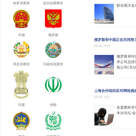
哈萨克斯坦
吉尔吉斯斯坦
联合国大会
中国
俄罗斯
俄罗斯和中国正在共同努
08.06.2018
俄罗斯和中
术公司总经
塔吉克斯坦
乌兹别克斯坦
筑公司CRA
上海合作组织应对网络挑
09.06.2011
印度
伊朗
在莫斯科市
本次论坛 