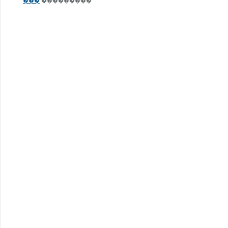
���
���������