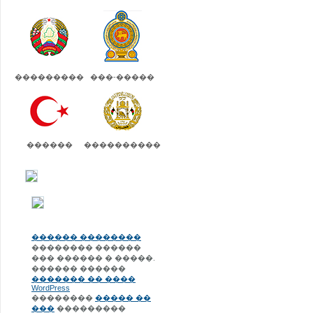
���������
���-�����
������
����������
������ ��������
�������� ������
��� ������ � �����.
������ ������
������� �� ����
WordPress
��������
����� ��
���
���������