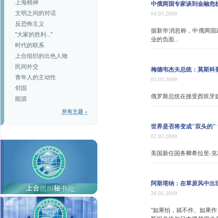
上海精神
中俄两国专家谈到金融危
文明之间的对话
04.03.2009
反恐怖主义
据新华消息称，中俄两国
"大家的胜利..."
业的负面...
时代的联系
上合组织的出色人物
民间外交
梅德韦杰夫总统：莫斯科
青年人的主动性
03.03.2009
邻国
俄罗斯总统在接受西班牙
能源
所有主题 »
世界是否将变成"双头的"
02.03.2009
美国新任国务卿希拉里-
阿斯塔纳：在草原风中出
26.02.2009
''如果怕，就不作。如果