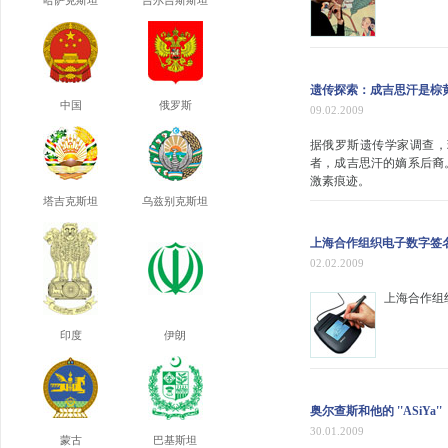
哈萨克斯坦
吉尔吉斯斯坦
遗传探索：成吉思汗是棕
中国
俄罗斯
09.02.2009
据俄罗斯遗传学家调查，现
者，成吉思汗的嫡系后裔
激素痕迹。
塔吉克斯坦
乌兹别克斯坦
上海合作组织电子数字签
02.02.2009
上海合作组
印度
伊朗
奥尔查斯和他的 ''ASiYa''
30.01.2009
蒙古
巴基斯坦