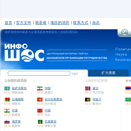
首页
官方文件
谁是谁
项目的消息
联系方式
杂志
俄罗斯联邦印刷及大众通讯机构资助创办上合组织通讯站
扩大搜索
上合组织成员国:
上合组织监察国:
��
哈萨克斯坦
伊朗
蒙古
16:55
阿斯塔纳
15:25
德黑兰
18:55
乌兰巴托
15:2
白俄羅斯
吉尔吉斯斯坦
阿富汗
13:55
明斯克
16:55
比什凯克
15:25
喀布尔
14:5
印度
中国
16:25
新德里
18:55
北京
俄罗斯
巴基斯坦
14:55
莫斯科
15:55
伊斯兰堡