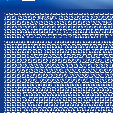
* ������ ����������� ������� �������� ���������
����� �������, Idel.������, ������.������, ����.������,
����� �������, MEDIUM-ORIENT, ��������� ��� �����
����������, ��������� ����� �������������, Medusa Pr
�������������, ������� ���� ���������, ���� ����
���� ���������, ������� ��������� ����������, The I
����������, �������� ���� ������������, �������
������ ������ �������, Istories fonds, ������ �����
�������, ���� ����� �������������, ����������� ���
��������:
https://minjust.gov.ru/ru/documents/7755/
������ ��
03.09.2021
* �������� ������� ���, ����������� ������� ����
���� ������ ���� ������� ����, �������� ����� � 
������ ������, �������.���, �� ������ �����, ����
���� �����������, �������� ����������, ��������
����������� ����, ���������� ������� �����, ���
����������, ������� �����, � ������ ���� �������
�������������� ��������� ��������, ������, ����
������ ���������� � �� ������, ���� ��������, ����
��������� ��������, ��� ��������, �������������
���� ����� ������ ��������, �����, ����� ������ 
���������������� �������� ��������, �������� ��
��������, ��������������� ����� �������� �����
�����, ����������� ��������, ����� ����������� 
���������� ������ ��������� �������� �����, ���
������������ ����������-�, ����� ������ ���� ���
������� ������, ����������� ��������, ������� � 
�������������� ��������� ����. ��, �������� ����
������������ �������, ����������� �������������
���� ����������, ��������� ��������� ����������
������������, ����� �������� ����������, ������
������� �������������, ������ ������� ���������
�������, ������� ����� ����������, �������� ����
���������, ��������� ��� �������������, �������
������� ����� ����������, �������� ����� ������
������������, ������� ������ ��������, ��������
���������-������ ������ ��������, ��������� ���
���������� ��������� �������������, ��������� �
�������, ������ ���� ����������, �������� ������
����������, �������� ������ �������, ����� �����