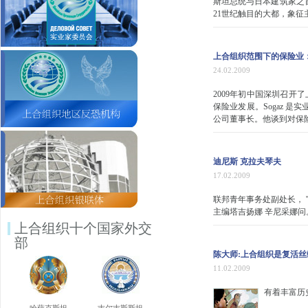
斯坦总统与日本建筑家之
21世纪触目的大都，象征
上合组织范围下的保险业
24.02.2009
2009年初中国深圳召
保险业发展。Sogaz 
公司董事长。他谈到对保
迪尼斯 克拉夫琴夫
17.02.2009
联邦青年事务处副处长， '
主编塔吉扬娜 辛尼采娜问
上合组织十个国家外交
部
陈大师:上合组织是复活
11.02.2009
有着丰富历