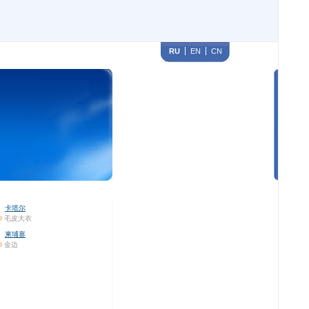
RU
EN
CN
卡塔尔
9
毛皮大衣
柬埔寨
9
金边