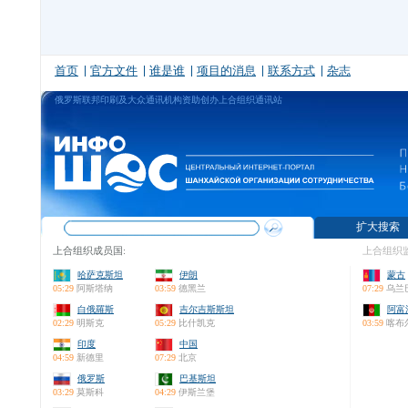
首页
官方文件
谁是谁
项目的消息
联系方式
杂志
俄罗斯联邦印刷及大众通讯机构资助创办上合组织通讯站
扩大搜索
上合组织成员国:
上合组织监
哈萨克斯坦
伊朗
蒙古
05:29
阿斯塔纳
03:59
德黑兰
07:29
乌兰
白俄羅斯
吉尔吉斯斯坦
阿富
02:29
明斯克
05:29
比什凯克
03:59
喀布
印度
中国
04:59
新德里
07:29
北京
俄罗斯
巴基斯坦
03:29
莫斯科
04:29
伊斯兰堡