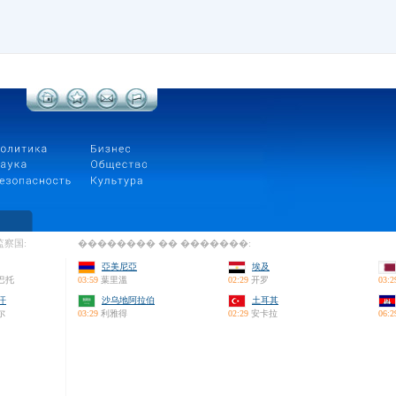
察国:
�������� �� �������:
亞美尼亞
埃及
巴托
03:59
葉里溫
02:29
开罗
03:2
汗
沙乌地阿拉伯
土耳其
尔
03:29
利雅得
02:29
安卡拉
06:2