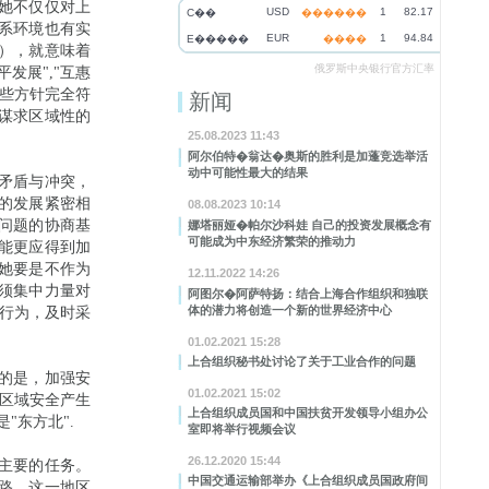
她不仅仅对上
USD
1
82.17
C��
������
系环境也有实
EUR
1
94.84
E�����
����
），就意味着
俄罗斯中央银行官方汇率
发展","互惠
些方针完全符
新闻
谋求区域性的
25.08.2023 11:43
阿尔伯特�翁达�奥斯的胜利是加蓬竞选举活
动中可能性最大的结果
矛盾与冲突，
的发展紧密相
08.08.2023 10:14
问题的协商基
娜塔丽娅�帕尔沙科娃 自己的投资发展概念有
可能成为中东经济繁荣的推动力
能更应得到加
她要是不作为
12.11.2022 14:26
须集中力量对
阿图尔�阿萨特扬：结合上海合作组织和独联
体的潜力将创造一个新的世界经济中心
的行为，及时采
01.02.2021 15:28
上合组织秘书处讨论了关于工业合作的问题
的是，加强安
01.02.2021 15:02
对区域安全产生
上合组织成员国和中国扶贫开发领导小组办公
"东方北".
室即将举行视频会议
26.12.2020 15:44
主要的任务。
中国交通运输部举办《上合组织成员国政府间
路。这一地区