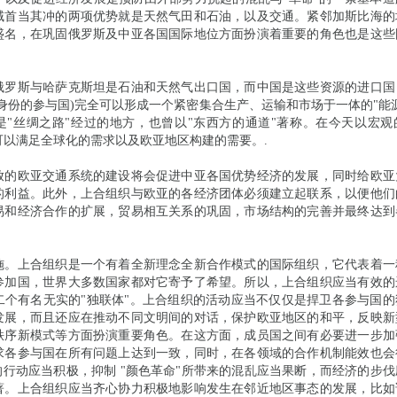
域首当其冲的两项优势就是天然气田和石油，以及交通。紧邻加斯比海的
盛名，在巩固俄罗斯及中亚各国国际地位方面扮演着重要的角色也是这些
俄罗斯与哈萨克斯坦是石油和天然气出口国，而中国是这些资源的进口国
身份的参与国)完全可以形成一个紧密集合生产、运输和市场于一体的"能
是"丝绸之路"经过的地方，也曾以"东西方的通道"著称。在今天以宏观
可以满足全球化的需求以及欧亚地区构建的需要。.
放的欧亚交通系统的建设将会促进中亚各国优势经济的发展，同时给欧亚
的利益。此外，上合组织与欧亚的各经济团体必须建立起联系，以便他们
易和经济合作的扩展，贸易相互关系的巩固，市场结构的完善并最终达到
施。上合组织是一个有着全新理念全新合作模式的国际组织，它代表着一
参加国，世界大多数国家都对它寄予了希望。所以，上合组织应当有效的
二个有名无实的"独联体"。上合组织的活动应当不仅仅是捍卫各参与国的
发展，而且还应在推动不同文明间的对话，保护欧亚地区的和平，反映新
秩序新模式等方面扮演重要角色。在这方面，成员国之间有必要进一步加
求各参与国在所有问题上达到一致，同时，在各领域的合作机制能效也会
的行动应当积极，抑制 "颜色革命"所带来的混乱应当果断，而经济的步
著。上合组织应当齐心协力积极地影响发生在邻近地区事态的发展，比如