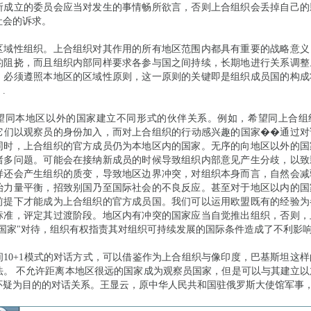
所成立的委员会应当对发生的事情畅所欲言，否则上合组织会丢掉自己的
社会的诉求。
区域性组织。上合组织对其作用的所有地区范围内都具有重要的战略意义
的阻挠，而且组织内部同样要求各参与国之间持续，长期地进行关系调整
，必须遵照本地区的区域性原则，这一原则的关键即是组织成员国的构成
.
望同本地区以外的国家建立不同形式的伙伴关系。例如，希望同上合组
它们以观察员的身份加入，而对上合组织的行动感兴趣的国家��通过对
同时，上合组织的官方成员仍为本地区内的国家。无序的向地区以外的国
诸多问题。可能会在接纳新成员的时候导致组织内部意见产生分歧，以致
样还会产生组织的质变，导致地区边界冲突，对组织本身而言，自然会减
治力量平衡，招致别国乃至国际社会的不良反应。甚至对于地区以内的国
前提下才能成为上合组织的官方成员国。我们可以运用欧盟既有的经验为
标准，评定其过渡阶段。地区内有冲突的国家应当自觉推出组织，否则，
国家"对待，组织有权指责其对组织可持续发展的国际条件造成了不利影响
间10+1模式的对话方式，可以借鉴作为上合组织与像印度，巴基斯坦这
法。 不允许距离本地区很远的国家成为观察员国家，但是可以与其建立以
怀疑为目的的对话关系。王显云，原中华人民共和国驻俄罗斯大使馆军事