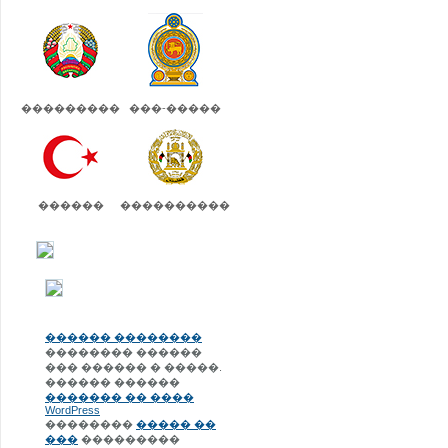
���������
���-�����
������
����������
������ ��������
�������� ������
��� ������ � �����.
������ ������
������� �� ����
WordPress
��������
����� ��
���
���������