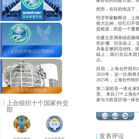
家存在的问题方面，
然而，在目前情况下
经济学家解释说，上
很大比例，但它们不
是根源，而是一个重
在建立亚洲基础设施
些步骤。但实际上，
具备足够的流动性。
础上，我们在以本国
点。
目前，上海合作组织
2020年，这一比例将
2025年，上海合作组
第二届欧亚一体化索契
景。 来自17个上海
参与大欧亚区域一体
上合组织十个国家外交
部
发表评论