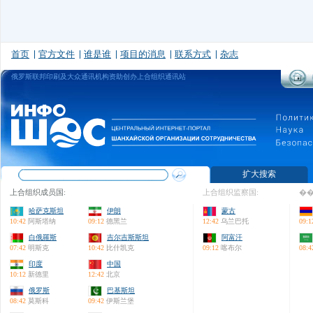
首页
官方文件
谁是谁
项目的消息
联系方式
杂志
俄罗斯联邦印刷及大众通讯机构资助创办上合组织通讯站
扩大搜索
上合组织成员国:
上合组织监察国:
��
哈萨克斯坦
伊朗
蒙古
10:42
阿斯塔纳
09:12
德黑兰
12:42
乌兰巴托
09:1
白俄羅斯
吉尔吉斯斯坦
阿富汗
07:42
明斯克
10:42
比什凯克
09:12
喀布尔
08:4
印度
中国
10:12
新德里
12:42
北京
俄罗斯
巴基斯坦
08:42
莫斯科
09:42
伊斯兰堡