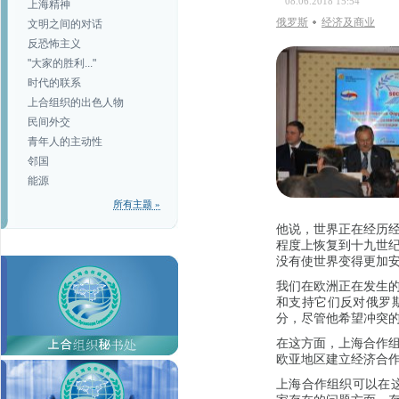
08.06.2018 15:54
上海精神
俄罗斯
经济及商业
文明之间的对话
反恐怖主义
"大家的胜利..."
时代的联系
上合组织的出色人物
民间外交
青年人的主动性
邻国
能源
所有主题 »
他说，世界正在经历
程度上恢复到十九世
没有使世界变得更加
我们在欧洲正在发生
和支持它们反对俄罗
分，尽管他希望冲突
在这方面，上海合作
欧亚地区建立经济合
上海合作组织可以在