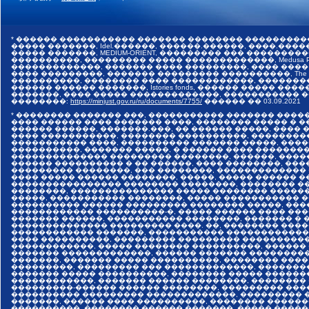
* ������ ����������� ������� �������� ���������
����� �������, Idel.������, ������.������, ����.������,
����� �������, MEDIUM-ORIENT, ��������� ��� �����
����������, ��������� ����� �������������, Medusa Pr
�������������, ������� ���� ���������, ���� ����
���� ���������, ������� ��������� ����������, The I
����������, �������� ���� ������������, �������
������ ������ �������, Istories fonds, ������ �����
�������, ���� ����� �������������, ����������� ���
��������:
https://minjust.gov.ru/ru/documents/7755/
������ ��
03.09.2021
* �������� ������� ���, ����������� ������� ����
���� ������ ���� ������� ����, �������� ����� � 
������ ������, �������.���, �� ������ �����, ����
���� �����������, �������� ����������, ��������
����������� ����, ���������� ������� �����, ���
����������, ������� �����, � ������ ���� �������
�������������� ��������� ��������, ������, ����
������ ���������� � �� ������, ���� ��������, ����
��������� ��������, ��� ��������, �������������
���� ����� ������ ��������, �����, ����� ������ 
���������������� �������� ��������, �������� ��
��������, ��������������� ����� �������� �����
�����, ����������� ��������, ����� ����������� 
���������� ������ ��������� �������� �����, ���
������������ ����������-�, ����� ������ ���� ���
������� ������, ����������� ��������, ������� � 
�������������� ��������� ����. ��, �������� ����
������������ �������, ����������� �������������
���� ����������, ��������� ��������� ����������
������������, ����� �������� ����������, ������
������� �������������, ������ ������� ���������
�������, ������� ����� ����������, �������� ����
���������, ��������� ��� �������������, �������
������� ����� ����������, �������� ����� ������
������������, ������� ������ ��������, ��������
���������-������ ������ ��������, ��������� ���
���������� ��������� �������������, ��������� �
�������, ������ ���� ����������, �������� ������
����������, �������� ������ �������, ����� �����