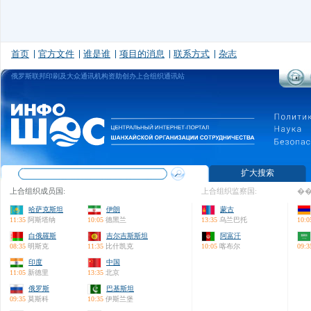
首页
官方文件
谁是谁
项目的消息
联系方式
杂志
俄罗斯联邦印刷及大众通讯机构资助创办上合组织通讯站
扩大搜索
上合组织成员国:
上合组织监察国:
��
哈萨克斯坦
伊朗
蒙古
11:35
阿斯塔纳
10:05
德黑兰
13:35
乌兰巴托
10:0
白俄羅斯
吉尔吉斯斯坦
阿富汗
08:35
明斯克
11:35
比什凯克
10:05
喀布尔
09:3
印度
中国
11:05
新德里
13:35
北京
俄罗斯
巴基斯坦
09:35
莫斯科
10:35
伊斯兰堡