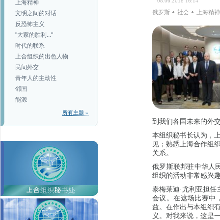
08.06.2018 16:14
上海精神
俄罗斯
社会
上海精神
文明之间的对话
反恐怖主义
"大家的胜利..."
时代的联系
上合组织的出色人物
民间外交
青年人的主动性
邻国
能源
所有主题 »
到我们各国未来的外
本组织秘书长认为，
见；熟悉上海合作组
关系。
俄罗斯联邦驻中华人
组织的活动非常感兴
泰梅莱迪·尤利亚担任
会议。在这场比赛中
益。在作出与本组织
义。对我来说，这是