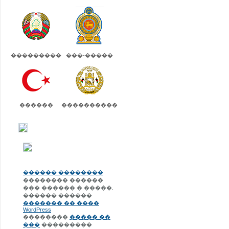
���������
���-�����
������
����������
������ ��������
�������� ������
��� ������ � �����.
������ ������
������� �� ����
WordPress
��������
����� ��
���
���������