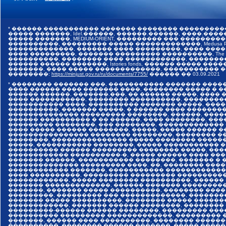
* ������ ����������� ������� �������� ���������
����� �������, Idel.������, ������.������, ����.������,
����� �������, MEDIUM-ORIENT, ��������� ��� �����
����������, ��������� ����� �������������, Medusa Pr
�������������, ������� ���� ���������, ���� ����
���� ���������, ������� ��������� ����������, The I
����������, �������� ���� ������������, �������
������ ������ �������, Istories fonds, ������ �����
�������, ���� ����� �������������, ����������� ���
��������:
https://minjust.gov.ru/ru/documents/7755/
������ ��
03.09.2021
* �������� ������� ���, ����������� ������� ����
���� ������ ���� ������� ����, �������� ����� � 
������ ������, �������.���, �� ������ �����, ����
���� �����������, �������� ����������, ��������
����������� ����, ���������� ������� �����, ���
����������, ������� �����, � ������ ���� �������
�������������� ��������� ��������, ������, ����
������ ���������� � �� ������, ���� ��������, ����
��������� ��������, ��� ��������, �������������
���� ����� ������ ��������, �����, ����� ������ 
���������������� �������� ��������, �������� ��
��������, ��������������� ����� �������� �����
�����, ����������� ��������, ����� ����������� 
���������� ������ ��������� �������� �����, ���
������������ ����������-�, ����� ������ ���� ���
������� ������, ����������� ��������, ������� � 
�������������� ��������� ����. ��, �������� ����
������������ �������, ����������� �������������
���� ����������, ��������� ��������� ����������
������������, ����� �������� ����������, ������
������� �������������, ������ ������� ���������
�������, ������� ����� ����������, �������� ����
���������, ��������� ��� �������������, �������
������� ����� ����������, �������� ����� ������
������������, ������� ������ ��������, ��������
���������-������ ������ ��������, ��������� ���
���������� ��������� �������������, ��������� �
�������, ������ ���� ����������, �������� ������
����������, �������� ������ �������, ����� �����