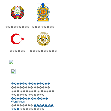
���������
���-�����
������
����������
������ ��������
�������� ������
��� ������ � �����.
������ ������
������� �� ����
WordPress
��������
����� ��
���
���������