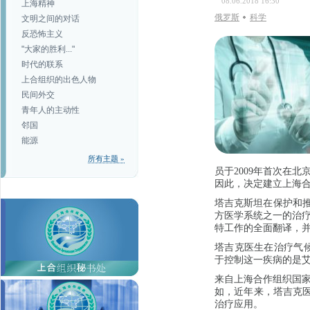
08.06.2018 16:30
上海精神
俄罗斯
科学
文明之间的对话
反恐怖主义
"大家的胜利..."
时代的联系
上合组织的出色人物
民间外交
青年人的主动性
邻国
能源
所有主题 »
员于2009年首次在
因此，决定建立上海
塔吉克斯坦在保护和推
方医学系统之一的治
特工作的全面翻译，并
塔吉克医生在治疗气
于控制这一疾病的是艾
来自上海合作组织国
如，近年来，塔吉克医
治疗应用。