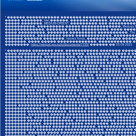
* ������ ����������� ������� �������� ���������
����� �������, Idel.������, ������.������, ����.������,
����� �������, MEDIUM-ORIENT, ��������� ��� �����
����������, ��������� ����� �������������, Medusa Pr
�������������, ������� ���� ���������, ���� ����
���� ���������, ������� ��������� ����������, The I
����������, �������� ���� ������������, �������
������ ������ �������, Istories fonds, ������ �����
�������, ���� ����� �������������, ����������� ���
��������:
https://minjust.gov.ru/ru/documents/7755/
������ ��
03.09.2021
* �������� ������� ���, ����������� ������� ����
���� ������ ���� ������� ����, �������� ����� � 
������ ������, �������.���, �� ������ �����, ����
���� �����������, �������� ����������, ��������
����������� ����, ���������� ������� �����, ���
����������, ������� �����, � ������ ���� �������
�������������� ��������� ��������, ������, ����
������ ���������� � �� ������, ���� ��������, ����
��������� ��������, ��� ��������, �������������
���� ����� ������ ��������, �����, ����� ������ 
���������������� �������� ��������, �������� ��
��������, ��������������� ����� �������� �����
�����, ����������� ��������, ����� ����������� 
���������� ������ ��������� �������� �����, ���
������������ ����������-�, ����� ������ ���� ���
������� ������, ����������� ��������, ������� � 
�������������� ��������� ����. ��, �������� ����
������������ �������, ����������� �������������
���� ����������, ��������� ��������� ����������
������������, ����� �������� ����������, ������
������� �������������, ������ ������� ���������
�������, ������� ����� ����������, �������� ����
���������, ��������� ��� �������������, �������
������� ����� ����������, �������� ����� ������
������������, ������� ������ ��������, ��������
���������-������ ������ ��������, ��������� ���
���������� ��������� �������������, ��������� �
�������, ������ ���� ����������, �������� ������
����������, �������� ������ �������, ����� �����