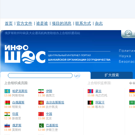
首页
官方文件
谁是谁
项目的消息
联系方式
杂志
俄罗斯联邦印刷及大众通讯机构资助创办上合组织通讯站
扩大搜索
上合组织成员国:
上合组织监察国:
��
哈萨克斯坦
伊朗
蒙古
13:08
阿斯塔纳
11:38
德黑兰
15:08
乌兰巴托
11:3
白俄羅斯
吉尔吉斯斯坦
阿富汗
10:08
明斯克
13:08
比什凯克
11:38
喀布尔
11:0
印度
中国
12:38
新德里
15:08
北京
俄罗斯
巴基斯坦
11:08
莫斯科
12:08
伊斯兰堡