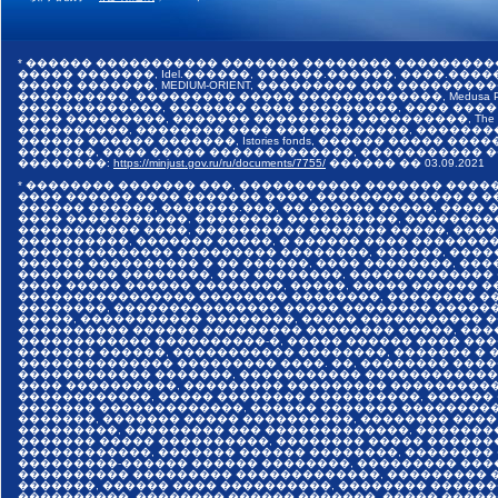
* ������ ����������� ������� �������� ���������
����� �������, Idel.������, ������.������, ����.������,
����� �������, MEDIUM-ORIENT, ��������� ��� �����
����������, ��������� ����� �������������, Medusa Pr
�������������, ������� ���� ���������, ���� ����
���� ���������, ������� ��������� ����������, The I
����������, �������� ���� ������������, �������
������ ������ �������, Istories fonds, ������ �����
�������, ���� ����� �������������, ����������� ���
��������:
https://minjust.gov.ru/ru/documents/7755/
������ ��
03.09.2021
* �������� ������� ���, ����������� ������� ����
���� ������ ���� ������� ����, �������� ����� � 
������ ������, �������.���, �� ������ �����, ����
���� �����������, �������� ����������, ��������
����������� ����, ���������� ������� �����, ���
����������, ������� �����, � ������ ���� �������
�������������� ��������� ��������, ������, ����
������ ���������� � �� ������, ���� ��������, ����
��������� ��������, ��� ��������, �������������
���� ����� ������ ��������, �����, ����� ������ 
���������������� �������� ��������, �������� ��
��������, ��������������� ����� �������� �����
�����, ����������� ��������, ����� ����������� 
���������� ������ ��������� �������� �����, ���
������������ ����������-�, ����� ������ ���� ���
������� ������, ����������� ��������, ������� � 
�������������� ��������� ����. ��, �������� ����
������������ �������, ����������� �������������
���� ����������, ��������� ��������� ����������
������������, ����� �������� ����������, ������
������� �������������, ������ ������� ���������
�������, ������� ����� ����������, �������� ����
���������, ��������� ��� �������������, �������
������� ����� ����������, �������� ����� ������
������������, ������� ������ ��������, ��������
���������-������ ������ ��������, ��������� ���
���������� ��������� �������������, ��������� �
�������, ������ ���� ����������, �������� ������
����������, �������� ������ �������, ����� �����