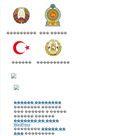
���������
���-�����
������
����������
������ ��������
�������� ������
��� ������ � �����.
������ ������
������� �� ����
WordPress
��������
����� ��
���
���������