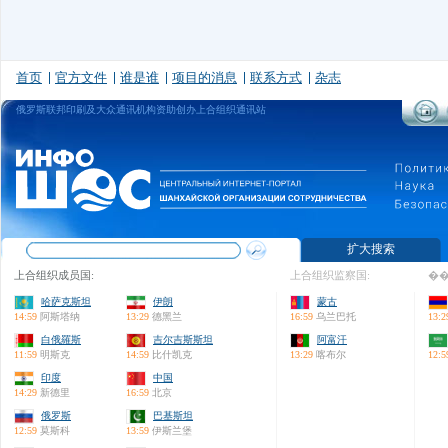
首页
官方文件
谁是谁
项目的消息
联系方式
杂志
俄罗斯联邦印刷及大众通讯机构资助创办上合组织通讯站
扩大搜索
上合组织成员国:
上合组织监察国:
��
哈萨克斯坦
伊朗
蒙古
14:59
阿斯塔纳
13:29
德黑兰
16:59
乌兰巴托
13:2
白俄羅斯
吉尔吉斯斯坦
阿富汗
11:59
明斯克
14:59
比什凯克
13:29
喀布尔
12:5
印度
中国
14:29
新德里
16:59
北京
俄罗斯
巴基斯坦
12:59
莫斯科
13:59
伊斯兰堡