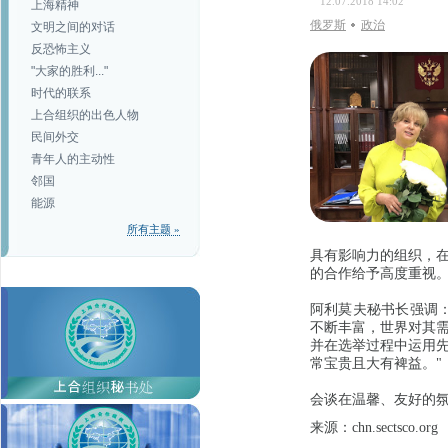
12.07.2018 14:02
上海精神
俄罗斯
政治
文明之间的对话
反恐怖主义
"大家的胜利..."
时代的联系
上合组织的出色人物
民间外交
青年人的主动性
邻国
能源
所有主题 »
具有影响力的组织，
的合作给予高度重视。
阿利莫夫秘书长强调
不断丰富，世界对其
并在选举过程中运用
常宝贵且大有裨益。"
会谈在温馨、友好的
来源：chn.sectsco.org