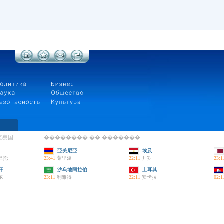
察国:
�������� �� �������:
亞美尼亞
埃及
巴托
23:41
葉里溫
22:11
开罗
23:1
汗
沙乌地阿拉伯
土耳其
尔
23:11
利雅得
22:11
安卡拉
02:1