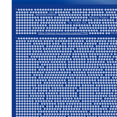
* ������ ����������� ������� �������� ����
����� �������, Idel.������, ������.������, ����.�
�������, MEDIUM-ORIENT, ��������� ��� ������
��������� ����� �������������, Medusa Project, 
������� ���� ���������, ���� ���� ��������,
��������� ����������, The Insider SIA, ����� 
������������, ��������� ������� ����������, �
������ ����� ������������, ����������� ����
����������� ������� �������������, ������� 20
��������:
https://minjust.gov.ru/ru/documents/7755/
������ ��
03.0
* �������� ������� ���, ����������� �������
���� ������ ���� ������� ����, �������� ���
������, �������.���, �� ������ �����, ���� �
�����������, �������� ����������, ��������
���������� ������� �����, ����� ������ ����
������ ���� �����������, �������� ��������
����������������� ���� ������ �������� � ��
�����, ���������� �����, ���-���-���, ����� 
��������, ������������� ����� ���� ������, 
������������� ������, ������� �������, ���
���������, ���������� ����������������� ��
�����������, �������� ������������ �������
��������, �������� �� ������ ��������, ���
����������� ����������, ����� ������������ 
������, ���� ��������� ������� ������, ����
��������, �������������� ��������� ����. ��
������������ �������, ����������� ��������
����������, ��������� ��������� ����������
�������� ����������, ������ ����� ��������
������ ������� ����������, �������� �������
�������� ���� ����������, ��������� ���� ��
����������� ����� �������, ������ ������� �
����� ������ ������������, ����������� ���
�����������, ������ ���� �����������, ����
������� ������� ����������, ������� ������
���������, ������ ��� ����������, ���������
�����������, ��� ������� ����������, ��� ��
����������, ������� ������� ����������, ��
�������� �������� �����������, ����� �����
����������, ���������� �������� ����������,
��������� ����������, ������� ���� ��������