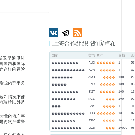
上海合作组织 货币/卢布
国家
密码
货币
面额
汇
斯卫星通讯社
AUD
1
57
���������
������
国国内和国际
弃这样的冒险
AZN
1
47
�����������
�����
AMD
100
22
�������
����
内瑞拉内部事务
INR
100
85
�����
�����
KZT
100
17
���������
�����
在这种情况下使
KGS
100
92
��������
���
内瑞拉以外造
CNY
1
11
���
����
TJS
10
87
�����������
������
大量的流血事
TRY
10
17
��������
����
是再次严重警
UZS
10000
68
����������
���