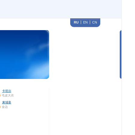
RU
EN
CN
卡塔尔
1
毛皮大衣
柬埔寨
1
金边