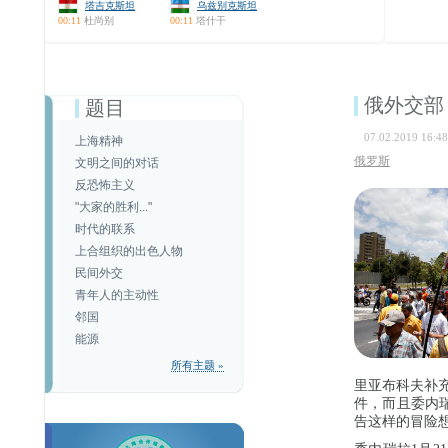
塔吉克斯坦
乌兹别克斯坦
00:11
杜尚别
00:11
塔什干
俄外交部
题目
07.02.2019 16:48
上海精神
俄罗斯
文明之间的对话
反恐怖主义
"大家的胜利..."
时代的联系
上合组织的出色人物
民间外交
青年人的主动性
邻国
能源
所有主题 »
里亚布科夫补
件，而且委内
告这样的冒险