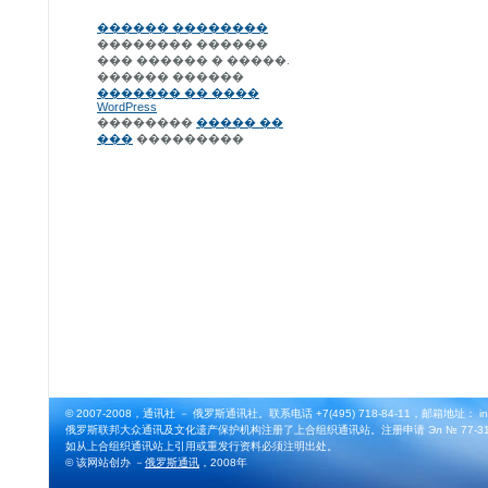
������ ��������
�������� ������
��� ������ � �����.
������ ������
������� �� ����
WordPress
��������
����� ��
���
���������
© 2007-2008，通讯社 － 俄罗斯通讯社。联系电话 +7(495) 718-84-11，邮箱地址： info@
俄罗斯联邦大众通讯及文化遗产保护机构注册了上合组织通讯站。注册申请 Эл № 77-3164
如从上合组织通讯站上引用或重发行资料必须注明出处。
© 该网站创办 －
俄罗斯通讯
，2008年