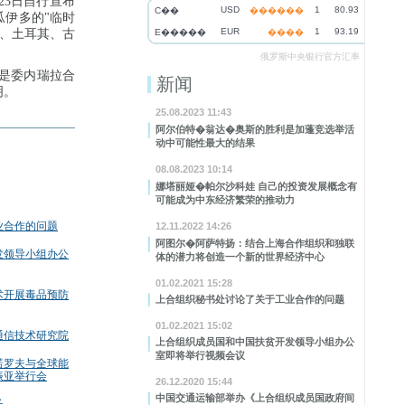
23日自行宣布
USD
1
80.93
C��
������
瓜伊多的"临时
EUR
1
93.19
、土耳其、古
E�����
����
俄罗斯中央银行官方汇率
多是委内瑞拉合
新闻
明。
25.08.2023 11:43
阿尔伯特�翁达�奥斯的胜利是加蓬竞选举活
动中可能性最大的结果
08.08.2023 10:14
娜塔丽娅�帕尔沙科娃 自己的投资发展概念有
可能成为中东经济繁荣的推动力
业合作的问题
12.11.2022 14:26
阿图尔�阿萨特扬：结合上海合作组织和独联
发领导小组办公
体的潜力将创造一个新的世界经济中心
01.02.2021 15:28
术开展毒品预防
上合组织秘书处讨论了关于工业合作的问题
01.02.2021 15:02
通信技术研究院
上合组织成员国和中国扶贫开发领导小组办公
室即将举行视频会议
诺罗夫与全球能
亚举行会
26.12.2020 15:44
中国交通运输部举办《上合组织成员国政府间
长