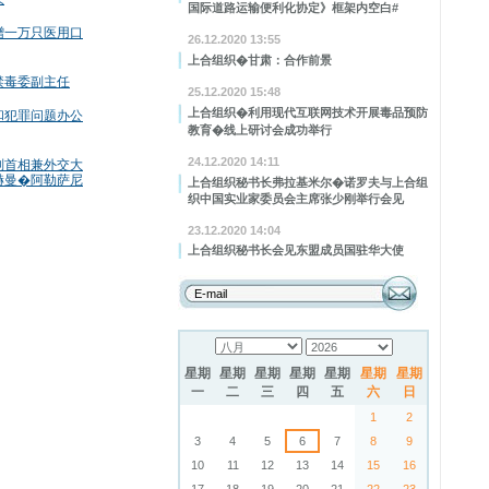
国际道路运输便利化协定》框架内空白#
赠一万只医用口
26.12.2020 13:55
上合组织�甘肃：合作前景
禁毒委副主任
25.12.2020 15:48
上合组织�利用现代互联网技术开展毒品预防
和犯罪问题办公
教育�线上研讨会成功举行
24.12.2020 14:11
副首相兼外交大
赫曼�阿勒萨尼
上合组织秘书长弗拉基米尔�诺罗夫与上合组
织中国实业家委员会主席张少刚举行会见
23.12.2020 14:04
上合组织秘书长会见东盟成员国驻华大使
星期
星期
星期
星期
星期
星期
星期
一
二
三
四
五
六
日
1
2
3
4
5
6
7
8
9
10
11
12
13
14
15
16