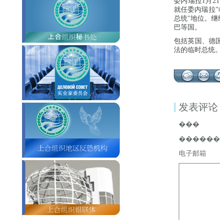
委内瑞拉1月2
就任委内瑞拉
总统"地位。
巴等国。
包括英国、德
法的临时总统
发表评论
���
������
电子邮箱