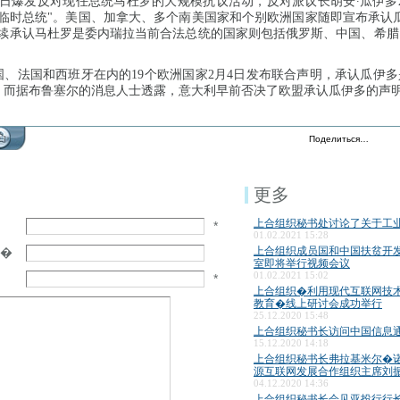
1日爆发反对现任总统马杜罗的大规模抗议活动，反对派议长胡安∙瓜伊多
"临时总统"。美国、加拿大、多个南美国家和个别欧洲国家随即宣布承认
继续承认马杜罗是委内瑞拉当前合法总统的国家则包括俄罗斯、中国、希腊
国、法国和西班牙在内的19个欧洲国家2月4日发布联合声明，承认瓜伊
。而据布鲁塞尔的消息人士透露，意大利早前否决了欧盟承认瓜伊多的声
Поделиться…
更多
上合组织秘书处讨论了关于工
*
01.02.2021 15:28
上合组织成员国和中国扶贫开
�
室即将举行视频会议
01.02.2021 15:02
*
上合组织�利用现代互联网技
教育�线上研讨会成功举行
25.12.2020 15:48
上合组织秘书长访问中国信息
15.12.2020 14:18
上合组织秘书长弗拉基米尔�
源互联网发展合作组织主席刘振
04.12.2020 14:36
上合组织秘书长会见亚投行行