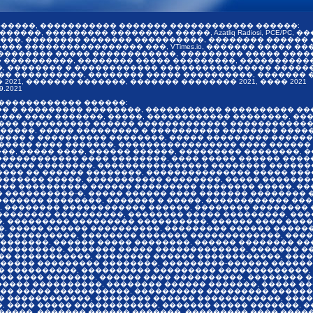
������, ����������� ������� ������������ ������:
�����, ��������� ��������� �����, Azatliq Radiosi, PCE/PC
�������, �������� ������� ����������, �������� �����
������ ����������������� ���, VTimes.io, ������� �����
 �������� ����� ������������, ��������� ����� ����
������ ����������, �������� ����� ���������, ��������
������� � ������������ ���������������� ��������� ��
� ����������, �������� ����� ����������, ������� 
21, ������� �������, ������� �������� 2021, ���� 2021
9.2021
 ������������ ������:
�� � ��������� ��������, ����������� ���������� ���
����� ���� �������, �����, ������������ ��������, ��
��� ���������� ������ ������������� ������������, 
�����, ����� ��������� � ���������� �������� �����
���� � ���������� ��������, ����� ���������-������
���� ���� �������, ����������������� ���� ������ �
����, ����� ����, ������ ������, ��������� ��������,
������������ ���� ��������, ���� ����� ������ �����
������ ��������, ���������������� �������� �������
��� �� ������ ��������, ��������������� ����� ��
������ �����, ����������� ��������, ����� ������
���� ���������� ������ ��������� �������� �����, �
����������-�, ����� ������ ���� ������� �������� �
������� ��������, ������� � �����, ������������ �
, �������� ������������ ������, �������� �������� 
������� ����������, �������� ����� ���������, ���
, ��������� ��������� ����������, ������ ���� ����
�, ����� ������ ����������, ��������� ������ �����
 ����������, �������� ������� �������������, ����
�������, ������ ����� ��������, ������ �������� ��
���������, ������� ����� �������������, ������� �
�� �����������, �������� ������ ������������, ����
������ ��������� ��������, ���������-������ ������
� ����������, ���������� ��������� �������������, 
�� ���� �������, ������ ���� ����������, �������� 
����� ����������, �������� ������ �������, ����� �
��� ����� �����������, ���������� ��������� ������
� ������������, �������� ������ ������������, ����
 ���� ����� ������������, ������� ����� �������, 
����, ������� ������ �������, ��������� ���� �����