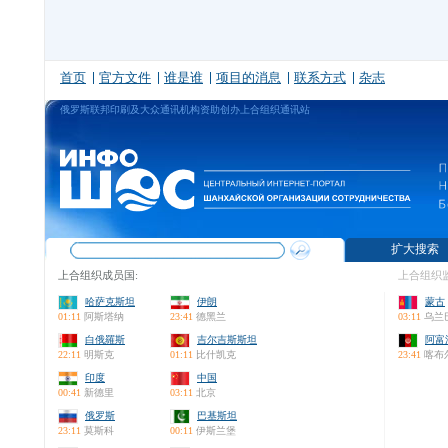
首页
官方文件
谁是谁
项目的消息
联系方式
杂志
俄罗斯联邦印刷及大众通讯机构资助创办上合组织通讯站
扩大搜索
上合组织成员国:
上合组织监
哈萨克斯坦
伊朗
蒙古
01:11
阿斯塔纳
23:41
德黑兰
03:11
乌兰
白俄羅斯
吉尔吉斯斯坦
阿富
22:11
明斯克
01:11
比什凯克
23:41
喀布
印度
中国
00:41
新德里
03:11
北京
俄罗斯
巴基斯坦
23:11
莫斯科
00:11
伊斯兰堡