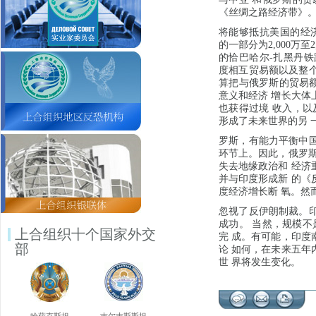
《丝绸之路经济带》。
将能够抵抗美国的经济
的一部分为2,000万至
的恰巴哈尔-扎黑丹铁
度相互贸易额以及整个
算把与俄罗斯的贸易额
意义和经济 增长大体
也获得过境 收入，以
形成了未来世界的另 
罗斯，有能力平衡中国
环节上。因此，俄罗斯
失去地缘政治和 经济
并与印度形成新 的《
度经济增长断 氧。然
忽视了反伊朗制裁。印
成功。 当然，规模不
上合组织十个国家外交
完 成。有可能，印度
部
论 如何，在未来五年
世 界将发生变化。