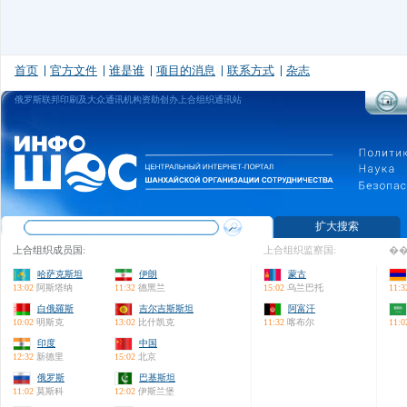
首页
官方文件
谁是谁
项目的消息
联系方式
杂志
俄罗斯联邦印刷及大众通讯机构资助创办上合组织通讯站
扩大搜索
上合组织成员国:
上合组织监察国:
��
哈萨克斯坦
伊朗
蒙古
13:02
阿斯塔纳
11:32
德黑兰
15:02
乌兰巴托
11:3
白俄羅斯
吉尔吉斯斯坦
阿富汗
10:02
明斯克
13:02
比什凯克
11:32
喀布尔
11:0
印度
中国
12:32
新德里
15:02
北京
俄罗斯
巴基斯坦
11:02
莫斯科
12:02
伊斯兰堡