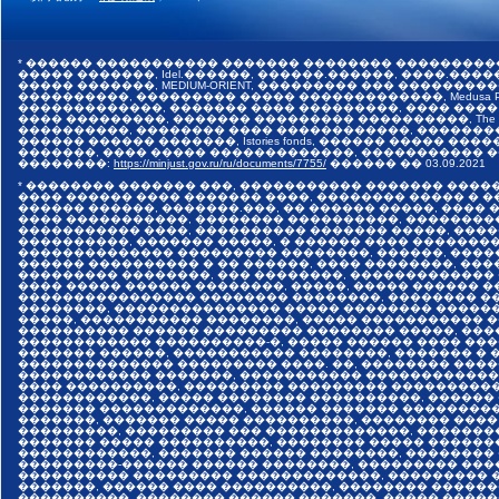
* ������ ����������� ������� �������� ���������
����� �������, Idel.������, ������.������, ����.������,
����� �������, MEDIUM-ORIENT, ��������� ��� �����
����������, ��������� ����� �������������, Medusa Pr
�������������, ������� ���� ���������, ���� ����
���� ���������, ������� ��������� ����������, The I
����������, �������� ���� ������������, �������
������ ������ �������, Istories fonds, ������ �����
�������, ���� ����� �������������, ����������� ���
��������:
https://minjust.gov.ru/ru/documents/7755/
������ ��
03.09.2021
* �������� ������� ���, ����������� ������� ����
���� ������ ���� ������� ����, �������� ����� � 
������ ������, �������.���, �� ������ �����, ����
���� �����������, �������� ����������, ��������
����������� ����, ���������� ������� �����, ���
����������, ������� �����, � ������ ���� �������
�������������� ��������� ��������, ������, ����
������ ���������� � �� ������, ���� ��������, ����
��������� ��������, ��� ��������, �������������
���� ����� ������ ��������, �����, ����� ������ 
���������������� �������� ��������, �������� ��
��������, ��������������� ����� �������� �����
�����, ����������� ��������, ����� ����������� 
���������� ������ ��������� �������� �����, ���
������������ ����������-�, ����� ������ ���� ���
������� ������, ����������� ��������, ������� � 
�������������� ��������� ����. ��, �������� ����
������������ �������, ����������� �������������
���� ����������, ��������� ��������� ����������
������������, ����� �������� ����������, ������
������� �������������, ������ ������� ���������
�������, ������� ����� ����������, �������� ����
���������, ��������� ��� �������������, �������
������� ����� ����������, �������� ����� ������
������������, ������� ������ ��������, ��������
���������-������ ������ ��������, ��������� ���
���������� ��������� �������������, ��������� �
�������, ������ ���� ����������, �������� ������
����������, �������� ������ �������, ����� �����