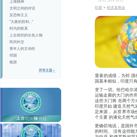
18.02.2019 16:12
上海精神
印度
经济及商业
文明之间的对话
反恐怖主义
"大家的胜利..."
时代的联系
上合组织的出色人物
民间外交
青年人的主动性
邻国
能源
所有主题 »
显著的成绩，为邻 国
国基本相似，印度只有
变了一切。恰巴哈尔港
运输走廊的大门的作用
这些大门将 在两个方
印度开始 建造天然气
定来源， 从世界市场
个主要 的液化天然气
更确切地说，是国外市
的时间。 没有这些能
与中亚 和俄罗斯的贸