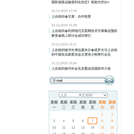
国际道路运输便利化协定》框架内空白#
26.12.2020 13:55
上合组织�甘肃：合作前景
25.12.2020 15:48
上合组织�利用现代互联网技术开展毒品预防
教育�线上研讨会成功举行
24.12.2020 14:11
上合组织秘书长弗拉基米尔�诺罗夫与上合组
织中国实业家委员会主席张少刚举行会见
23.12.2020 14:04
上合组织秘书长会见东盟成员国驻华大使
星期
星期
星期
星期
星期
星期
星期
一
二
三
四
五
六
日
1
2
3
4
5
6
7
8
9
10
11
12
13
14
15
16