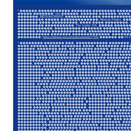
* ������ ����������� ������� �������� ����
����� �������, Idel.������, ������.������, ����.�
�������, MEDIUM-ORIENT, ��������� ��� ������
��������� ����� �������������, Medusa Project, 
������� ���� ���������, ���� ���� ��������,
��������� ����������, The Insider SIA, ����� 
������������, ��������� ������� ����������, �
������ ����� ������������, ����������� ����
����������� ������� �������������, ������� 20
��������:
https://minjust.gov.ru/ru/documents/7755/
������ ��
03.0
* �������� ������� ���, ����������� �������
���� ������ ���� ������� ����, �������� ���
������, �������.���, �� ������ �����, ���� �
�����������, �������� ����������, ��������
���������� ������� �����, ����� ������ ����
������ ���� �����������, �������� ��������
����������������� ���� ������ �������� � ��
�����, ���������� �����, ���-���-���, ����� 
��������, ������������� ����� ���� ������, 
������������� ������, ������� �������, ���
���������, ���������� ����������������� ��
�����������, �������� ������������ �������
��������, �������� �� ������ ��������, ���
����������� ����������, ����� ������������ 
������, ���� ��������� ������� ������, ����
��������, �������������� ��������� ����. ��
������������ �������, ����������� ��������
����������, ��������� ��������� ����������
�������� ����������, ������ ����� ��������
������ ������� ����������, �������� �������
�������� ���� ����������, ��������� ���� ��
����������� ����� �������, ������ ������� �
����� ������ ������������, ����������� ���
�����������, ������ ���� �����������, ����
������� ������� ����������, ������� ������
���������, ������ ��� ����������, ���������
�����������, ��� ������� ����������, ��� ��
����������, ������� ������� ����������, ��
�������� �������� �����������, ����� �����
����������, ���������� �������� ����������,
��������� ����������, ������� ���� ��������