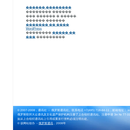
������ ��������
�������� ������
��� ������ � �����.
������ ������
������� �� ����
WordPress
��������
����� ��
���
���������
© 2007-2008，通讯社 － 俄罗斯通讯社。联系电话 +7(495) 718-84-11，邮箱地址： info@
俄罗斯联邦大众通讯及文化遗产保护机构注册了上合组织通讯站。注册申请 Эл № 77-3164
如从上合组织通讯站上引用或重发行资料必须注明出处。
© 该网站创办 －
俄罗斯通讯
，2008年