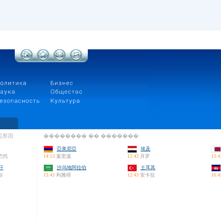
察国:
�������� �� �������:
亞美尼亞
埃及
巴托
14:13
葉里溫
12:43
开罗
13:4
汗
沙乌地阿拉伯
土耳其
尔
13:43
利雅得
12:43
安卡拉
16:4