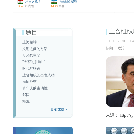
塔吉克斯坦
乌兹别克斯坦
14:43
杜尚别
14:43
塔什干
上合组织
题目
10.01.2020 10:04
上海精神
伊朗
政治
文明之间的对话
反恐怖主义
"大家的胜利..."
时代的联系
上合组织的出色人物
民间外交
青年人的主动性
邻国
能源
所有主题 »
来源： http://spu