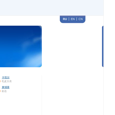
RU
EN
CN
卡塔尔
3
毛皮大衣
柬埔寨
3
金边