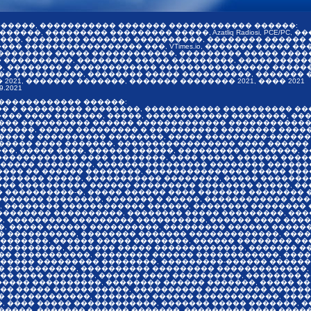
������, ����������� ������� ������������ ������:
�����, ��������� ��������� �����, Azatliq Radiosi, PCE/PC
�������, �������� ������� ����������, �������� �����
������ ����������������� ���, VTimes.io, ������� �����
 �������� ����� ������������, ��������� ����� ����
������ ����������, �������� ����� ���������, ��������
������� � ������������ ���������������� ��������� ��
� ����������, �������� ����� ����������, ������� 
21, ������� �������, ������� �������� 2021, ���� 2021
9.2021
 ������������ ������:
�� � ��������� ��������, ����������� ���������� ���
����� ���� �������, �����, ������������ ��������, ��
��� ���������� ������ ������������� ������������, 
�����, ����� ��������� � ���������� �������� �����
���� � ���������� ��������, ����� ���������-������
���� ���� �������, ����������������� ���� ������ �
����, ����� ����, ������ ������, ��������� ��������,
������������ ���� ��������, ���� ����� ������ �����
������ ��������, ���������������� �������� �������
��� �� ������ ��������, ��������������� ����� ��
������ �����, ����������� ��������, ����� ������
���� ���������� ������ ��������� �������� �����, �
����������-�, ����� ������ ���� ������� �������� �
������� ��������, ������� � �����, ������������ �
, �������� ������������ ������, �������� �������� 
������� ����������, �������� ����� ���������, ���
, ��������� ��������� ����������, ������ ���� ����
�, ����� ������ ����������, ��������� ������ �����
 ����������, �������� ������� �������������, ����
�������, ������ ����� ��������, ������ �������� ��
���������, ������� ����� �������������, ������� �
�� �����������, �������� ������ ������������, ����
������ ��������� ��������, ���������-������ ������
� ����������, ���������� ��������� �������������, 
�� ���� �������, ������ ���� ����������, �������� 
����� ����������, �������� ������ �������, ����� �
��� ����� �����������, ���������� ��������� ������
� ������������, �������� ������ ������������, ����
 ���� ����� ������������, ������� ����� �������, 
����, ������� ������ �������, ��������� ���� �����