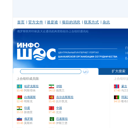
首页
官方文件
谁是谁
项目的消息
联系方式
杂志
俄罗斯联邦印刷及大众通讯机构资助创办上合组织通讯站
扩大搜索
上合组织成员国:
上合组织监
哈萨克斯坦
伊朗
蒙古
15:43
阿斯塔纳
14:13
德黑兰
17:43
乌兰
白俄羅斯
吉尔吉斯斯坦
阿富
12:43
明斯克
15:43
比什凯克
14:13
喀布
印度
中国
15:13
新德里
17:43
北京
俄罗斯
巴基斯坦
13:43
莫斯科
14:43
伊斯兰堡