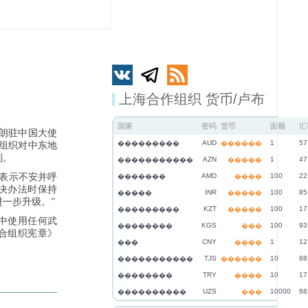
上海合作组织 货币/卢布
国家
密码
货币
面额
汇
伊朗驻中国大使
AUD
1
57
���������
������
合组织对中东地
制。
AZN
1
47
�����������
�����
件表示不安并呼
AMD
100
22
�������
����
决办法时保持
INR
100
85
�����
�����
一步升级。”
KZT
100
17
���������
�����
中使用任何武
KGS
100
93
��������
���
合组织宪章》
CNY
1
12
���
����
TJS
10
88
�����������
������
TRY
10
17
��������
����
UZS
10000
68
����������
���