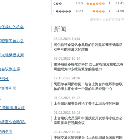
USD
1
81.41
C��
������
EUR
1
94.06
E�����
����
俄罗斯中央银行官方汇率
连任成功的机会
新闻
25.08.2023 11:43
和犯罪问题办公
阿尔伯特�翁达�奥斯的胜利是加蓬竞选举活
动中可能性最大的结果
印太地缘板块周
08.08.2023 10:14
娜塔丽娅�帕尔沙科娃 自己的投资发展概念有
全会议副主席
可能成为中东经济繁荣的推动力
12.11.2022 14:26
秘书长
阿图尔�阿萨特扬：结合上海合作组织和独联
罗斯共和国
体的潜力将创造一个新的世界经济中心
长
01.02.2021 15:28
上合组织秘书处讨论了关于工业合作的问题
 美国将增大核
01.02.2021 15:02
上合组织成员国和中国扶贫开发领导小组办公
年将至少会晤3次
室即将举行视频会议
界的走向
26.12.2020 15:44
中国交通运输部举办《上合组织成员国政府间